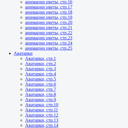
анимации цветы, стр.16
анимации цветы, стр.17
анимации цветы, стр.18
анимации цветы, стр.19
анимации цветы, стр.20
анимации цветы, стр.21
анимации цветы, стр.22
анимации цветы, стр.23
анимации цветы, стр.24
анимации цветы, стр.25
Аватарки
Аватарки, стр.1
Аватарки, стр.2
Аватарки, стр.3
Аватарки, стр.4
Аватарки, стр.5
Аватарки, стр.6
Аватарки, стр.7
Аватарки, стр.8
Аватарки, стр.9
Аватарки, стр.10
Аватарки, стр.11
Аватарки, стр.12
Аватарки, стр.13
Аватарки, стр.14