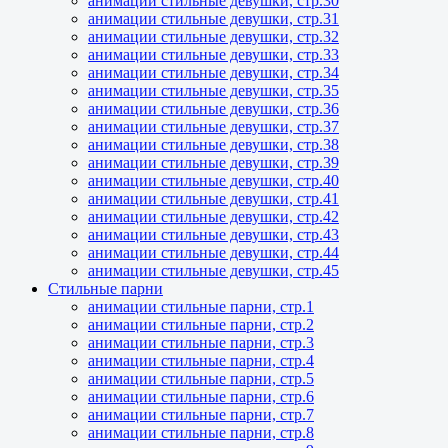
анимации стильные девушки, стр.30
анимации стильные девушки, стр.31
анимации стильные девушки, стр.32
анимации стильные девушки, стр.33
анимации стильные девушки, стр.34
анимации стильные девушки, стр.35
анимации стильные девушки, стр.36
анимации стильные девушки, стр.37
анимации стильные девушки, стр.38
анимации стильные девушки, стр.39
анимации стильные девушки, стр.40
анимации стильные девушки, стр.41
анимации стильные девушки, стр.42
анимации стильные девушки, стр.43
анимации стильные девушки, стр.44
анимации стильные девушки, стр.45
Стильные парни
анимации стильные парни, стр.1
анимации стильные парни, стр.2
анимации стильные парни, стр.3
анимации стильные парни, стр.4
анимации стильные парни, стр.5
анимации стильные парни, стр.6
анимации стильные парни, стр.7
анимации стильные парни, стр.8