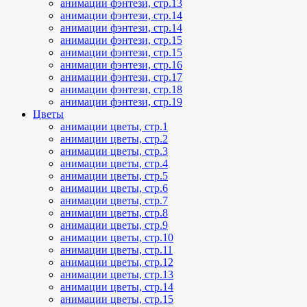
анимации фэнтези, стр.13
анимации фэнтези, стр.14
анимации фэнтези, стр.14
анимации фэнтези, стр.15
анимации фэнтези, стр.15
анимации фэнтези, стр.16
анимации фэнтези, стр.17
анимации фэнтези, стр.18
анимации фэнтези, стр.19
Цветы
анимации цветы, стр.1
анимации цветы, стр.2
анимации цветы, стр.3
анимации цветы, стр.4
анимации цветы, стр.5
анимации цветы, стр.6
анимации цветы, стр.7
анимации цветы, стр.8
анимации цветы, стр.9
анимации цветы, стр.10
анимации цветы, стр.11
анимации цветы, стр.12
анимации цветы, стр.13
анимации цветы, стр.14
анимации цветы, стр.15