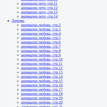
анимации лето, стр.11
анимации лето, стр.12
анимации лето, стр.13
анимации лето, стр.14
Любовь
анимации любовь, стр.2
анимации любовь, стр.3
анимации любовь, стр.4
анимации любовь, стр.5
анимации любовь, стр.6
анимации любовь, стр.7
анимации любовь, стр.8
анимации любовь, стр.9
анимации любовь, стр.10
анимации любовь, стр.11
анимации любовь, стр.12
анимации любовь, стр.13
анимации любовь, стр.14
анимации любовь, стр.15
анимации любовь, стр.16
анимации любовь, стр.17
анимации любовь, стр.18
анимации любовь, стр.19
анимации любовь, стр.20
анимации любовь, стр.21