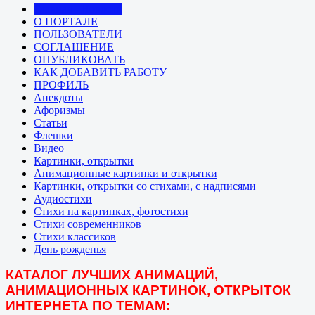
Главная - Новости
О ПОРТАЛЕ
ПОЛЬЗОВАТЕЛИ
СОГЛАШЕНИЕ
ОПУБЛИКОВАТЬ
КАК ДОБАВИТЬ РАБОТУ
ПРОФИЛЬ
Анекдоты
Афоризмы
Статьи
Флешки
Видео
Картинки, открытки
Анимационные картинки и открытки
Картинки, открытки со стихами, с надписями
Аудиостихи
Стихи на картинках, фотостихи
Стихи современников
Стихи классиков
День рожденья
КАТАЛОГ ЛУЧШИХ АНИМАЦИЙ,
АНИМАЦИОННЫХ КАРТИНОК, ОТКРЫТОК
ИНТЕРНЕТА ПО ТЕМАМ: