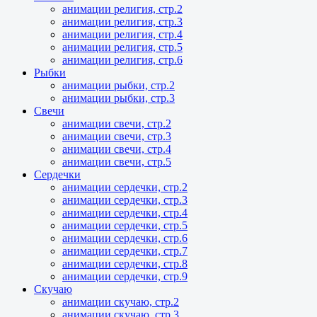
анимации религия, стр.2
анимации религия, стр.3
анимации религия, стр.4
анимации религия, стр.5
анимации религия, стр.6
Рыбки
анимации рыбки, стр.2
анимации рыбки, стр.3
Свечи
анимации свечи, стр.2
анимации свечи, стр.3
анимации свечи, стр.4
анимации свечи, стр.5
Сердечки
анимации сердечки, стр.2
анимации сердечки, стр.3
анимации сердечки, стр.4
анимации сердечки, стр.5
анимации сердечки, стр.6
анимации сердечки, стр.7
анимации сердечки, стр.8
анимации сердечки, стр.9
Скучаю
анимации скучаю, стр.2
анимации скучаю, стр.3