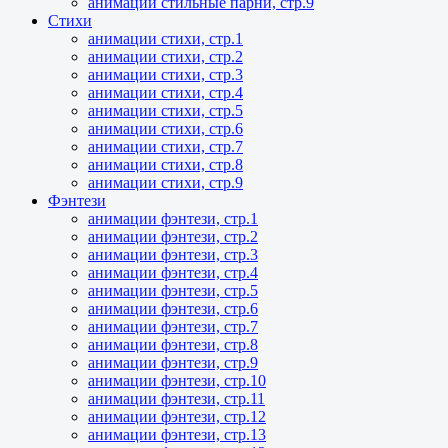
анимации стильные парни, стр.9
Стихи
анимации стихи, стр.1
анимации стихи, стр.2
анимации стихи, стр.3
анимации стихи, стр.4
анимации стихи, стр.5
анимации стихи, стр.6
анимации стихи, стр.7
анимации стихи, стр.8
анимации стихи, стр.9
Фэнтези
анимации фэнтези, стр.1
анимации фэнтези, стр.2
анимации фэнтези, стр.3
анимации фэнтези, стр.4
анимации фэнтези, стр.5
анимации фэнтези, стр.6
анимации фэнтези, стр.7
анимации фэнтези, стр.8
анимации фэнтези, стр.9
анимации фэнтези, стр.10
анимации фэнтези, стр.11
анимации фэнтези, стр.12
анимации фэнтези, стр.13