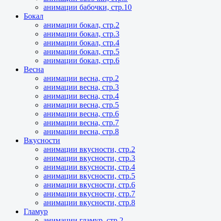
анимации бабочки, стр.10
Бокал
анимации бокал, стр.2
анимации бокал, стр.3
анимации бокал, стр.4
анимации бокал, стр.5
анимации бокал, стр.6
Весна
анимации весна, стр.2
анимации весна, стр.3
анимации весна, стр.4
анимации весна, стр.5
анимации весна, стр.6
анимации весна, стр.7
анимации весна, стр.8
Вкусности
анимации вкусности, стр.2
анимации вкусности, стр.3
анимации вкусности, стр.4
анимации вкусности, стр.5
анимации вкусности, стр.6
анимации вкусности, стр.7
анимации вкусности, стр.8
Гламур
анимации гламур, стр.2