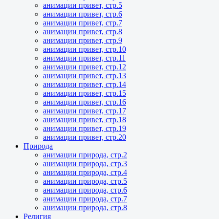
анимации привет, стр.5
анимации привет, стр.6
анимации привет, стр.7
анимации привет, стр.8
анимации привет, стр.9
анимации привет, стр.10
анимации привет, стр.11
анимации привет, стр.12
анимации привет, стр.13
анимации привет, стр.14
анимации привет, стр.15
анимации привет, стр.16
анимации привет, стр.17
анимации привет, стр.18
анимации привет, стр.19
анимации привет, стр.20
Природа
анимации природа, стр.2
анимации природа, стр.3
анимации природа, стр.4
анимации природа, стр.5
анимации природа, стр.6
анимации природа, стр.7
анимации природа, стр.8
Религия