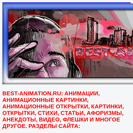
BEST-ANIMATION.RU: АНИМАЦИИ,
АНИМАЦИОННЫЕ КАРТИНКИ,
АНИМАЦИОННЫЕ ОТКРЫТКИ, КАРТИНКИ,
ОТКРЫТКИ, СТИХИ, СТАТЬИ, АФОРИЗМЫ,
АНЕКДОТЫ, ВИДЕО, ФЛЕШКИ И МНОГОЕ
ДРУГОЕ. РАЗДЕЛЫ САЙТА: