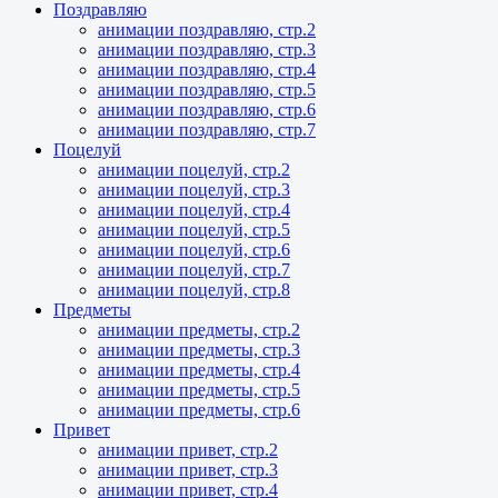
Поздравляю
анимации поздравляю, стр.2
анимации поздравляю, стр.3
анимации поздравляю, стр.4
анимации поздравляю, стр.5
анимации поздравляю, стр.6
анимации поздравляю, стр.7
Поцелуй
анимации поцелуй, стр.2
анимации поцелуй, стр.3
анимации поцелуй, стр.4
анимации поцелуй, стр.5
анимации поцелуй, стр.6
анимации поцелуй, стр.7
анимации поцелуй, стр.8
Предметы
анимации предметы, стр.2
анимации предметы, стр.3
анимации предметы, стр.4
анимации предметы, стр.5
анимации предметы, стр.6
Привет
анимации привет, стр.2
анимации привет, стр.3
анимации привет, стр.4