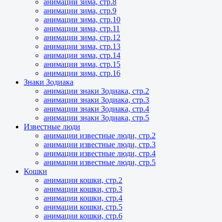
анимации зима, стр.8
анимации зима, стр.9
анимации зима, стр.10
анимации зима, стр.11
анимации зима, стр.12
анимации зима, стр.13
анимации зима, стр.14
анимации зима, стр.15
анимации зима, стр.16
Знаки Зодиака
анимации знаки Зодиака, стр.2
анимации знаки Зодиака, стр.3
анимации знаки Зодиака, стр.4
анимации знаки Зодиака, стр.5
Известные люди
анимации известные люди, стр.2
анимации известные люди, стр.3
анимации известные люди, стр.4
анимации известные люди, стр.5
Кошки
анимации кошки, стр.2
анимации кошки, стр.3
анимации кошки, стр.4
анимации кошки, стр.5
анимации кошки, стр.6