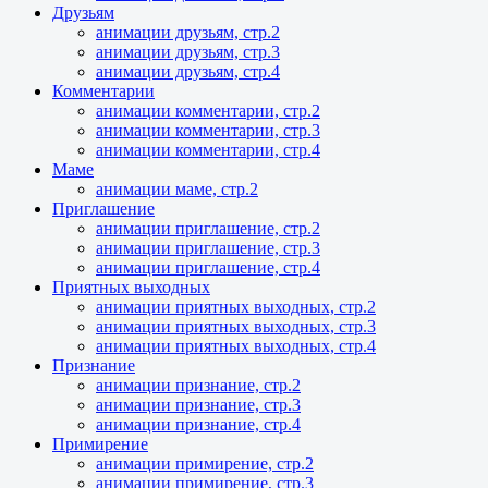
Друзьям
анимации друзьям, стр.2
анимации друзьям, стр.3
анимации друзьям, стр.4
Комментарии
анимации комментарии, стр.2
анимации комментарии, стр.3
анимации комментарии, стр.4
Маме
анимации маме, стр.2
Приглашение
анимации приглашение, стр.2
анимации приглашение, стр.3
анимации приглашение, стр.4
Приятных выходных
анимации приятных выходных, стр.2
анимации приятных выходных, стр.3
анимации приятных выходных, стр.4
Признание
анимации признание, стр.2
анимации признание, стр.3
анимации признание, стр.4
Примирение
анимации примирение, стр.2
анимации примирение, стр.3