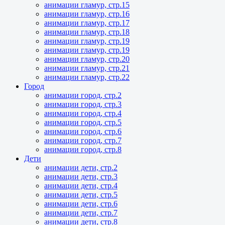
анимации гламур, стр.15
анимации гламур, стр.16
анимации гламур, стр.17
анимации гламур, стр.18
анимации гламур, стр.19
анимации гламур, стр.19
анимации гламур, стр.20
анимации гламур, стр.21
анимации гламур, стр.22
Город
анимации город, стр.2
анимации город, стр.3
анимации город, стр.4
анимации город, стр.5
анимации город, стр.6
анимации город, стр.7
анимации город, стр.8
Дети
анимации дети, стр.2
анимации дети, стр.3
анимации дети, стр.4
анимации дети, стр.5
анимации дети, стр.6
анимации дети, стр.7
анимации дети, стр.8