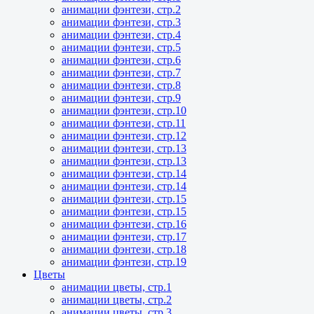
анимации фэнтези, стр.2
анимации фэнтези, стр.3
анимации фэнтези, стр.4
анимации фэнтези, стр.5
анимации фэнтези, стр.6
анимации фэнтези, стр.7
анимации фэнтези, стр.8
анимации фэнтези, стр.9
анимации фэнтези, стр.10
анимации фэнтези, стр.11
анимации фэнтези, стр.12
анимации фэнтези, стр.13
анимации фэнтези, стр.13
анимации фэнтези, стр.14
анимации фэнтези, стр.14
анимации фэнтези, стр.15
анимации фэнтези, стр.15
анимации фэнтези, стр.16
анимации фэнтези, стр.17
анимации фэнтези, стр.18
анимации фэнтези, стр.19
Цветы
анимации цветы, стр.1
анимации цветы, стр.2
анимации цветы, стр.3