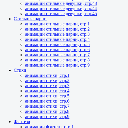
анимации стильные девушки, стр.43
анимации стильные девушки, стр.44
анимации стильные девушки, стр.45
Стильные парни
анимации стильные парни, стр.1
анимации стильные парни, стр.2
анимации стильные парни, стр.3
анимации стильные парни, стр.4
анимации стильные парни, стр.5
анимации стильные парни, стр.6
анимации стильные парни, стр.7
анимации стильные парни, стр.8
анимации стильные парни, стр.9
Стихи
анимации стихи, стр.1
анимации стихи, стр.2
анимации стихи, стр.3
анимации стихи, стр.4
анимации стихи, стр.5
анимации стихи, стр.6
анимации стихи, стр.7
анимации стихи, стр.8
анимации стихи, стр.9
Фэнтези
анимации фэнтези, стр.1