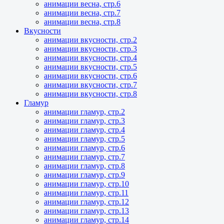
анимации весна, стр.6
анимации весна, стр.7
анимации весна, стр.8
Вкусности
анимации вкусности, стр.2
анимации вкусности, стр.3
анимации вкусности, стр.4
анимации вкусности, стр.5
анимации вкусности, стр.6
анимации вкусности, стр.7
анимации вкусности, стр.8
Гламур
анимации гламур, стр.2
анимации гламур, стр.3
анимации гламур, стр.4
анимации гламур, стр.5
анимации гламур, стр.6
анимации гламур, стр.7
анимации гламур, стр.8
анимации гламур, стр.9
анимации гламур, стр.10
анимации гламур, стр.11
анимации гламур, стр.12
анимации гламур, стр.13
анимации гламур, стр.14