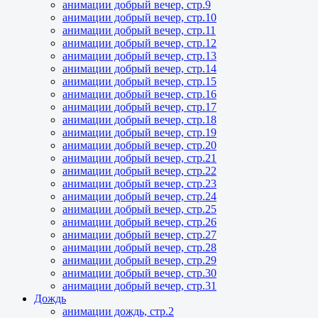
анимации добрый вечер, стр.9
анимации добрый вечер, стр.10
анимации добрый вечер, стр.11
анимации добрый вечер, стр.12
анимации добрый вечер, стр.13
анимации добрый вечер, стр.14
анимации добрый вечер, стр.15
анимации добрый вечер, стр.16
анимации добрый вечер, стр.17
анимации добрый вечер, стр.18
анимации добрый вечер, стр.19
анимации добрый вечер, стр.20
анимации добрый вечер, стр.21
анимации добрый вечер, стр.22
анимации добрый вечер, стр.23
анимации добрый вечер, стр.24
анимации добрый вечер, стр.25
анимации добрый вечер, стр.26
анимации добрый вечер, стр.27
анимации добрый вечер, стр.28
анимации добрый вечер, стр.29
анимации добрый вечер, стр.30
анимации добрый вечер, стр.31
Дождь
анимации дождь, стр.2