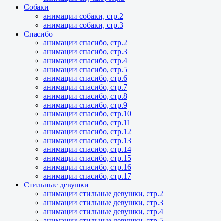
Собаки
анимации собаки, стр.2
анимации собаки, стр.3
Спасибо
анимации спасибо, стр.2
анимации спасибо, стр.3
анимации спасибо, стр.4
анимации спасибо, стр.5
анимации спасибо, стр.6
анимации спасибо, стр.7
анимации спасибо, стр.8
анимации спасибо, стр.9
анимации спасибо, стр.10
анимации спасибо, стр.11
анимации спасибо, стр.12
анимации спасибо, стр.13
анимации спасибо, стр.14
анимации спасибо, стр.15
анимации спасибо, стр.16
анимации спасибо, стр.17
Стильные девушки
анимации стильные девушки, стр.2
анимации стильные девушки, стр.3
анимации стильные девушки, стр.4
анимации стильные девушки, стр.5