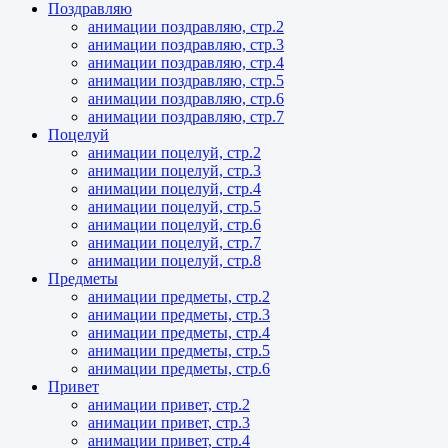
Поздравляю
анимации поздравляю, стр.2
анимации поздравляю, стр.3
анимации поздравляю, стр.4
анимации поздравляю, стр.5
анимации поздравляю, стр.6
анимации поздравляю, стр.7
Поцелуй
анимации поцелуй, стр.2
анимации поцелуй, стр.3
анимации поцелуй, стр.4
анимации поцелуй, стр.5
анимации поцелуй, стр.6
анимации поцелуй, стр.7
анимации поцелуй, стр.8
Предметы
анимации предметы, стр.2
анимации предметы, стр.3
анимации предметы, стр.4
анимации предметы, стр.5
анимации предметы, стр.6
Привет
анимации привет, стр.2
анимации привет, стр.3
анимации привет, стр.4