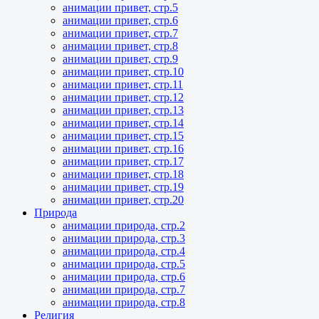
анимации привет, стр.5
анимации привет, стр.6
анимации привет, стр.7
анимации привет, стр.8
анимации привет, стр.9
анимации привет, стр.10
анимации привет, стр.11
анимации привет, стр.12
анимации привет, стр.13
анимации привет, стр.14
анимации привет, стр.15
анимации привет, стр.16
анимации привет, стр.17
анимации привет, стр.18
анимации привет, стр.19
анимации привет, стр.20
Природа
анимации природа, стр.2
анимации природа, стр.3
анимации природа, стр.4
анимации природа, стр.5
анимации природа, стр.6
анимации природа, стр.7
анимации природа, стр.8
Религия