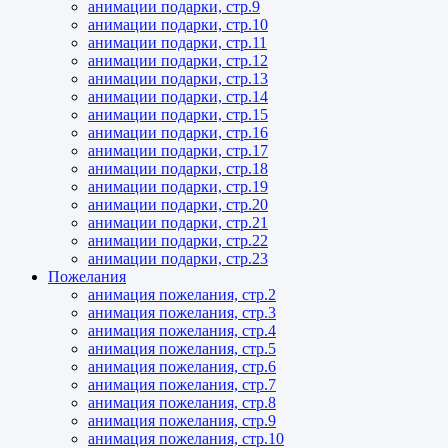
анимации подарки, стр.9
анимации подарки, стр.10
анимации подарки, стр.11
анимации подарки, стр.12
анимации подарки, стр.13
анимации подарки, стр.14
анимации подарки, стр.15
анимации подарки, стр.16
анимации подарки, стр.17
анимации подарки, стр.18
анимации подарки, стр.19
анимации подарки, стр.20
анимации подарки, стр.21
анимации подарки, стр.22
анимации подарки, стр.23
Пожелания
анимация пожелания, стр.2
анимация пожелания, стр.3
анимация пожелания, стр.4
анимация пожелания, стр.5
анимация пожелания, стр.6
анимация пожелания, стр.7
анимация пожелания, стр.8
анимация пожелания, стр.9
анимация пожелания, стр.10