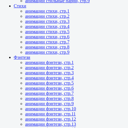
анимации стильные парни, стр.9
Стихи
анимации стихи, стр.1
анимации стихи, стр.2
анимации стихи, стр.3
анимации стихи, стр.4
анимации стихи, стр.5
анимации стихи, стр.6
анимации стихи, стр.7
анимации стихи, стр.8
анимации стихи, стр.9
Фэнтези
анимации фэнтези, стр.1
анимации фэнтези, стр.2
анимации фэнтези, стр.3
анимации фэнтези, стр.4
анимации фэнтези, стр.5
анимации фэнтези, стр.6
анимации фэнтези, стр.7
анимации фэнтези, стр.8
анимации фэнтези, стр.9
анимации фэнтези, стр.10
анимации фэнтези, стр.11
анимации фэнтези, стр.12
анимации фэнтези, стр.13