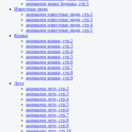
анимации знаки Зодиака, стр.5
Известные люди
анимации известные люди, стр.2
анимации известные люди, стр.3
анимации известные люди, стр.4
анимации известные люди, стр.5
Кошки
анимации кошки, стр.2
анимации кошки, стр.3
анимации кошки, стр.4
анимации кошки, стр.5
анимации кошки, стр.6
анимации кошки, стр.7
анимации кошки, стр.8
анимации кошки, стр.9
Лето
анимации лето, стр.2
анимации лето, стр.3
анимации лето, стр.4
анимации лето, стр.5
анимации лето, стр.6
анимации лето, стр.7
анимации лето, стр.8
анимации лето, стр.9
анимации лето, стр.10