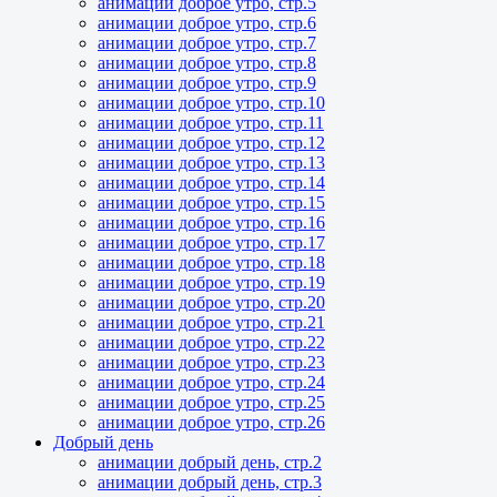
анимации доброе утро, стр.5
анимации доброе утро, стр.6
анимации доброе утро, стр.7
анимации доброе утро, стр.8
анимации доброе утро, стр.9
анимации доброе утро, стр.10
анимации доброе утро, стр.11
анимации доброе утро, стр.12
анимации доброе утро, стр.13
анимации доброе утро, стр.14
анимации доброе утро, стр.15
анимации доброе утро, стр.16
анимации доброе утро, стр.17
анимации доброе утро, стр.18
анимации доброе утро, стр.19
анимации доброе утро, стр.20
анимации доброе утро, стр.21
анимации доброе утро, стр.22
анимации доброе утро, стр.23
анимации доброе утро, стр.24
анимации доброе утро, стр.25
анимации доброе утро, стр.26
Добрый день
анимации добрый день, стр.2
анимации добрый день, стр.3