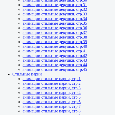
анимации стильные девушки, стр.30
анимации стильные девушки, стр.31
анимации стильные девушки, стр.32
анимации стильные девушки, стр.33
анимации стильные девушки, стр.34
анимации стильные девушки, стр.35
анимации стильные девушки, стр.36
анимации стильные девушки, стр.37
анимации стильные девушки, стр.38
анимации стильные девушки, стр.39
анимации стильные девушки, стр.40
анимации стильные девушки, стр.41
анимации стильные девушки, стр.42
анимации стильные девушки, стр.43
анимации стильные девушки, стр.44
анимации стильные девушки, стр.45
Стильные парни
анимации стильные парни, стр.1
анимации стильные парни, стр.2
анимации стильные парни, стр.3
анимации стильные парни, стр.4
анимации стильные парни, стр.5
анимации стильные парни, стр.6
анимации стильные парни, стр.7
анимации стильные парни, стр.8