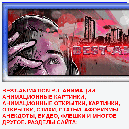
BEST-ANIMATION.RU: АНИМАЦИИ,
АНИМАЦИОННЫЕ КАРТИНКИ,
АНИМАЦИОННЫЕ ОТКРЫТКИ, КАРТИНКИ,
ОТКРЫТКИ, СТИХИ, СТАТЬИ, АФОРИЗМЫ,
АНЕКДОТЫ, ВИДЕО, ФЛЕШКИ И МНОГОЕ
ДРУГОЕ. РАЗДЕЛЫ САЙТА: