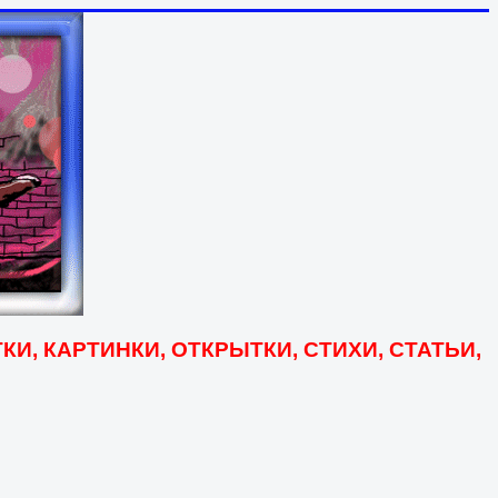
, КАРТИНКИ, ОТКРЫТКИ, СТИХИ, СТАТЬИ,