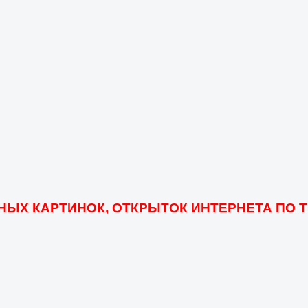
ЫХ КАРТИНОК, ОТКРЫТОК ИНТЕРНЕТА ПО 