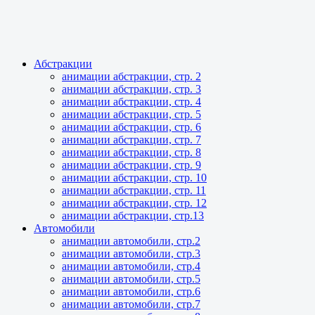
Абстракции
анимации абстракции, стр. 2
анимации абстракции, стр. 3
анимации абстракции, стр. 4
анимации абстракции, стр. 5
анимации абстракции, стр. 6
анимации абстракции, стр. 7
анимации абстракции, стр. 8
анимации абстракции, стр. 9
анимации абстракции, стр. 10
анимации абстракции, стр. 11
анимации абстракции, стр. 12
анимации абстракции, стр.13
Автомобили
анимации автомобили, стр.2
анимации автомобили, стр.3
анимации автомобили, стр.4
анимации автомобили, стр.5
анимации автомобили, стр.6
анимации автомобили, стр.7