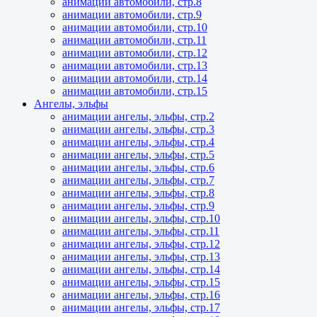
анимации автомобили, стр.8
анимации автомобили, стр.9
анимации автомобили, стр.10
анимации автомобили, стр.11
анимации автомобили, стр.12
анимации автомобили, стр.13
анимации автомобили, стр.14
анимации автомобили, стр.15
Ангелы, эльфы
анимации ангелы, эльфы, стр.2
анимации ангелы, эльфы, стр.3
анимации ангелы, эльфы, стр.4
анимации ангелы, эльфы, стр.5
анимации ангелы, эльфы, стр.6
анимации ангелы, эльфы, стр.7
анимации ангелы, эльфы, стр.8
анимации ангелы, эльфы, стр.9
анимации ангелы, эльфы, стр.10
анимации ангелы, эльфы, стр.11
анимации ангелы, эльфы, стр.12
анимации ангелы, эльфы, стр.13
анимации ангелы, эльфы, стр.14
анимации ангелы, эльфы, стр.15
анимации ангелы, эльфы, стр.16
анимации ангелы, эльфы, стр.17