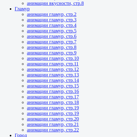
анимации вкусности, стр.8
Гламур
анимации гламур, стр.2
анимации гламур, стр.3
анимации гламур, стр.4
анимации гламур, стр.5
анимации гламур, стр.6
анимации гламур, стр.7
анимации гламур, стр.8
анимации гламур, стр.9
анимации гламур, стр.10
анимации гламур, стр.11
анимации гламур, стр.12
анимации гламур, стр.13
анимации гламур, стр.14
анимации гламур, стр.15
анимации гламур, стр.16
анимации гламур, стр.17
анимации гламур, стр.18
анимации гламур, стр.19
анимации гламур, стр.19
анимации гламур, стр.20
анимации гламур, стр.21
анимации гламур, стр.22
Город