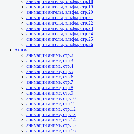
анимации ангелы, эльфы, стр.18
анимации ангелы, эльфы, стр.19
анимации ангелы, эльфы, стр.20
анимации ангелы, эльфы, стр.21
анимации ангелы, эльфы, стр.22
анимации ангелы, эльфы, стр.23
анимации ангелы, эльфы, стр.24
анимации ангелы, эльфы, стр.25
анимации ангелы, эльфы, стр.26
Аниме
анимации аниме, стр.2
анимации аниме, стр.3
анимации аниме, стр.4
анимации аниме, стр.5
анимации аниме, стр.6
анимации аниме, стр.7
анимации аниме, стр.8
анимации аниме, стр.9
анимации аниме, стр.10
анимации аниме, стр.11
анимации аниме, стр.12
анимации аниме, стр.13
анимации аниме, стр.14
анимации аниме, стр.15
анимации аниме, стр.16