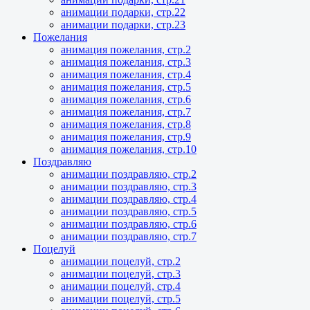
анимации подарки, стр.22
анимации подарки, стр.23
Пожелания
анимация пожелания, стр.2
анимация пожелания, стр.3
анимация пожелания, стр.4
анимация пожелания, стр.5
анимация пожелания, стр.6
анимация пожелания, стр.7
анимация пожелания, стр.8
анимация пожелания, стр.9
анимация пожелания, стр.10
Поздравляю
анимации поздравляю, стр.2
анимации поздравляю, стр.3
анимации поздравляю, стр.4
анимации поздравляю, стр.5
анимации поздравляю, стр.6
анимации поздравляю, стр.7
Поцелуй
анимации поцелуй, стр.2
анимации поцелуй, стр.3
анимации поцелуй, стр.4
анимации поцелуй, стр.5