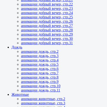
анимации добрый вечер, стр.22
анимации добрый вечер, стр.23
анимации добрый вечер, стр.24
анимации добрый вечер, стр.25
анимации добрый вечер, стр.26
анимации добрый вечер, стр.27
анимации добрый вечер, стр.28
анимации добрый вечер, стр.29
анимации добрый вечер, стр.30
анимации добрый вечер, стр.31
Дождь
анимации дождь, стр.2
анимации дождь, стр.3
анимации дождь, стр.4
анимации дождь, стр.5
анимации дождь, стр.6
анимации дождь, стр.7
анимации дождь, стр.8
анимации дождь, стр.9
анимации дождь, стр.10
анимации дождь, стр.11
Животные
анимации животные, стр.2
анимации животные, стр.3