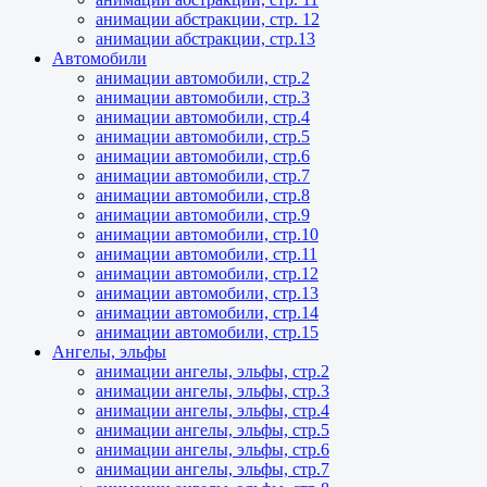
анимации абстракции, стр. 12
анимации абстракции, стр.13
Автомобили
анимации автомобили, стр.2
анимации автомобили, стр.3
анимации автомобили, стр.4
анимации автомобили, стр.5
анимации автомобили, стр.6
анимации автомобили, стр.7
анимации автомобили, стр.8
анимации автомобили, стр.9
анимации автомобили, стр.10
анимации автомобили, стр.11
анимации автомобили, стр.12
анимации автомобили, стр.13
анимации автомобили, стр.14
анимации автомобили, стр.15
Ангелы, эльфы
анимации ангелы, эльфы, стр.2
анимации ангелы, эльфы, стр.3
анимации ангелы, эльфы, стр.4
анимации ангелы, эльфы, стр.5
анимации ангелы, эльфы, стр.6
анимации ангелы, эльфы, стр.7