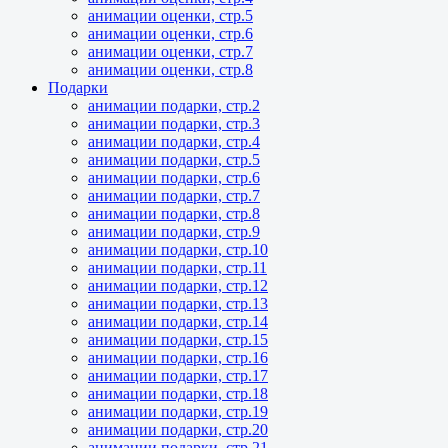
анимации оценки, стр.5
анимации оценки, стр.6
анимации оценки, стр.7
анимации оценки, стр.8
Подарки
анимации подарки, стр.2
анимации подарки, стр.3
анимации подарки, стр.4
анимации подарки, стр.5
анимации подарки, стр.6
анимации подарки, стр.7
анимации подарки, стр.8
анимации подарки, стр.9
анимации подарки, стр.10
анимации подарки, стр.11
анимации подарки, стр.12
анимации подарки, стр.13
анимации подарки, стр.14
анимации подарки, стр.15
анимации подарки, стр.16
анимации подарки, стр.17
анимации подарки, стр.18
анимации подарки, стр.19
анимации подарки, стр.20
анимации подарки, стр.21