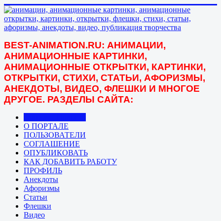
BEST-ANIMATION.RU: АНИМАЦИИ,
АНИМАЦИОННЫЕ КАРТИНКИ,
АНИМАЦИОННЫЕ ОТКРЫТКИ, КАРТИНКИ,
ОТКРЫТКИ, СТИХИ, СТАТЬИ, АФОРИЗМЫ,
АНЕКДОТЫ, ВИДЕО, ФЛЕШКИ И МНОГОЕ
ДРУГОЕ. РАЗДЕЛЫ САЙТА:
Главная - Новости
О ПОРТАЛЕ
ПОЛЬЗОВАТЕЛИ
СОГЛАШЕНИЕ
ОПУБЛИКОВАТЬ
КАК ДОБАВИТЬ РАБОТУ
ПРОФИЛЬ
Анекдоты
Афоризмы
Статьи
Флешки
Видео