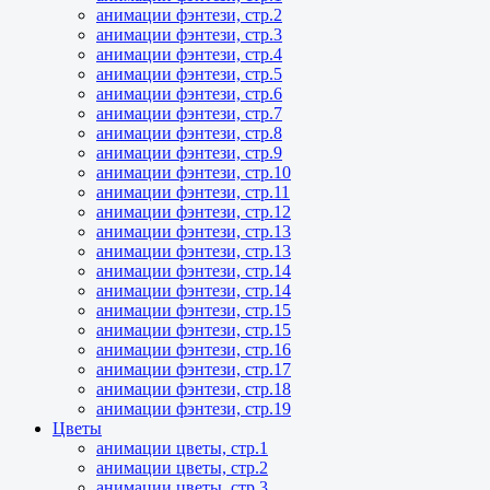
анимации фэнтези, стр.2
анимации фэнтези, стр.3
анимации фэнтези, стр.4
анимации фэнтези, стр.5
анимации фэнтези, стр.6
анимации фэнтези, стр.7
анимации фэнтези, стр.8
анимации фэнтези, стр.9
анимации фэнтези, стр.10
анимации фэнтези, стр.11
анимации фэнтези, стр.12
анимации фэнтези, стр.13
анимации фэнтези, стр.13
анимации фэнтези, стр.14
анимации фэнтези, стр.14
анимации фэнтези, стр.15
анимации фэнтези, стр.15
анимации фэнтези, стр.16
анимации фэнтези, стр.17
анимации фэнтези, стр.18
анимации фэнтези, стр.19
Цветы
анимации цветы, стр.1
анимации цветы, стр.2
анимации цветы, стр.3