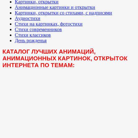
Картинки, открытки
Анимационные картинки и открытки
Картинки, открытки со стихами, с надписями
Аудиостихи
Стихи на картинках, фотостихи
Стихи современников
Стихи классиков
День рожденья
КАТАЛОГ ЛУЧШИХ АНИМАЦИЙ,
АНИМАЦИОННЫХ КАРТИНОК, ОТКРЫТОК
ИНТЕРНЕТА ПО ТЕМАМ: