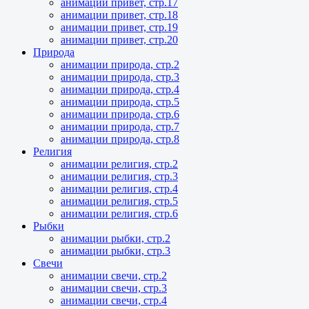
анимации привет, стр.17
анимации привет, стр.18
анимации привет, стр.19
анимации привет, стр.20
Природа
анимации природа, стр.2
анимации природа, стр.3
анимации природа, стр.4
анимации природа, стр.5
анимации природа, стр.6
анимации природа, стр.7
анимации природа, стр.8
Религия
анимации религия, стр.2
анимации религия, стр.3
анимации религия, стр.4
анимации религия, стр.5
анимации религия, стр.6
Рыбки
анимации рыбки, стр.2
анимации рыбки, стр.3
Свечи
анимации свечи, стр.2
анимации свечи, стр.3
анимации свечи, стр.4