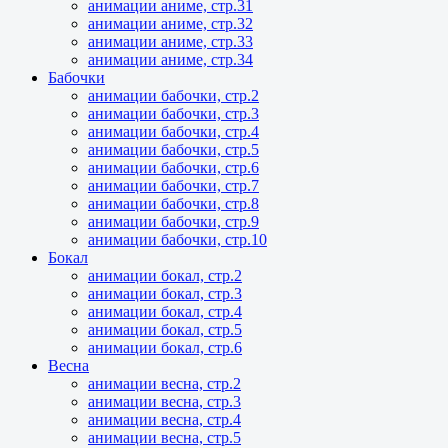
анимации аниме, стр.31
анимации аниме, стр.32
анимации аниме, стр.33
анимации аниме, стр.34
Бабочки
анимации бабочки, стр.2
анимации бабочки, стр.3
анимации бабочки, стр.4
анимации бабочки, стр.5
анимации бабочки, стр.6
анимации бабочки, стр.7
анимации бабочки, стр.8
анимации бабочки, стр.9
анимации бабочки, стр.10
Бокал
анимации бокал, стр.2
анимации бокал, стр.3
анимации бокал, стр.4
анимации бокал, стр.5
анимации бокал, стр.6
Весна
анимации весна, стр.2
анимации весна, стр.3
анимации весна, стр.4
анимации весна, стр.5