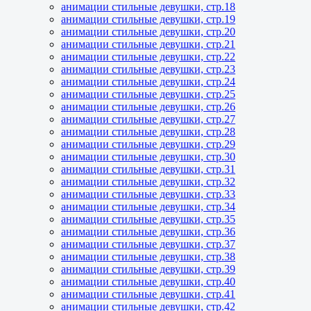
анимации стильные девушки, стр.18
анимации стильные девушки, стр.19
анимации стильные девушки, стр.20
анимации стильные девушки, стр.21
анимации стильные девушки, стр.22
анимации стильные девушки, стр.23
анимации стильные девушки, стр.24
анимации стильные девушки, стр.25
анимации стильные девушки, стр.26
анимации стильные девушки, стр.27
анимации стильные девушки, стр.28
анимации стильные девушки, стр.29
анимации стильные девушки, стр.30
анимации стильные девушки, стр.31
анимации стильные девушки, стр.32
анимации стильные девушки, стр.33
анимации стильные девушки, стр.34
анимации стильные девушки, стр.35
анимации стильные девушки, стр.36
анимации стильные девушки, стр.37
анимации стильные девушки, стр.38
анимации стильные девушки, стр.39
анимации стильные девушки, стр.40
анимации стильные девушки, стр.41
анимации стильные девушки, стр.42