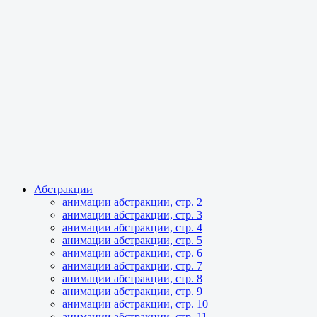
Абстракции
анимации абстракции, стр. 2
анимации абстракции, стр. 3
анимации абстракции, стр. 4
анимации абстракции, стр. 5
анимации абстракции, стр. 6
анимации абстракции, стр. 7
анимации абстракции, стр. 8
анимации абстракции, стр. 9
анимации абстракции, стр. 10
анимации абстракции, стр. 11