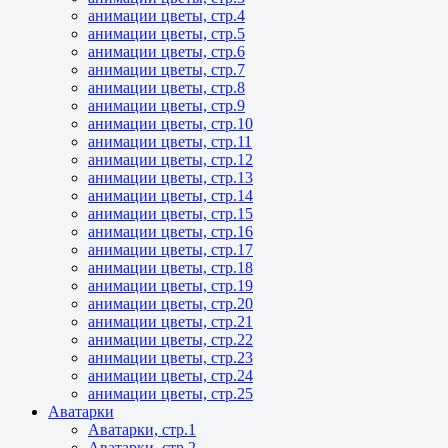
анимации цветы, стр.4
анимации цветы, стр.5
анимации цветы, стр.6
анимации цветы, стр.7
анимации цветы, стр.8
анимации цветы, стр.9
анимации цветы, стр.10
анимации цветы, стр.11
анимации цветы, стр.12
анимации цветы, стр.13
анимации цветы, стр.14
анимации цветы, стр.15
анимации цветы, стр.16
анимации цветы, стр.17
анимации цветы, стр.18
анимации цветы, стр.19
анимации цветы, стр.20
анимации цветы, стр.21
анимации цветы, стр.22
анимации цветы, стр.23
анимации цветы, стр.24
анимации цветы, стр.25
Аватарки
Аватарки, стр.1
Аватарки, стр.2