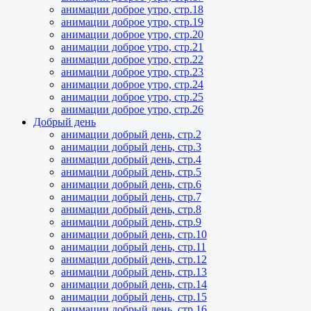
анимации доброе утро, стр.18
анимации доброе утро, стр.19
анимации доброе утро, стр.20
анимации доброе утро, стр.21
анимации доброе утро, стр.22
анимации доброе утро, стр.23
анимации доброе утро, стр.24
анимации доброе утро, стр.25
анимации доброе утро, стр.26
Добрый день
анимации добрый день, стр.2
анимации добрый день, стр.3
анимации добрый день, стр.4
анимации добрый день, стр.5
анимации добрый день, стр.6
анимации добрый день, стр.7
анимации добрый день, стр.8
анимации добрый день, стр.9
анимации добрый день, стр.10
анимации добрый день, стр.11
анимации добрый день, стр.12
анимации добрый день, стр.13
анимации добрый день, стр.14
анимации добрый день, стр.15
анимации добрый день, стр.16