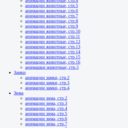
анимации животные, стр.4
анимации животные, стр.5
анимации животные, стр.6
анимации животные, стр.7
анимации животные, стр.8
анимации животные, стр.9
анимации животные, стр.10
анимации животные, стр.11
анимации животные, стр.12
анимации животные, стр.13
анимации животные, стр.14
анимации животные, стр.15
анимации животные, стр.16
анимашки животные, стр.3
Замки
анимации замки, стр.2
анимации замки, стр.3
анимации замки, стр.4
Зима
анимации зима, стр.2
анимации зима, стр.3
анимации зима, стр.4
анимации зима, стр.5
анимации зима, стр.6
анимации зима, стр.7