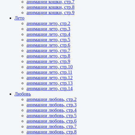
анимации кошки, стр.7
анимации кошки, стр.8
анимации кошки, стр.9
Лето
анимации лето, стр.2
анимации лето, стр.3
анимации лето, стр.4
анимации лето, стр.5
анимации лето, стр.6
анимации лето, стр.7
анимации лето, стр.8
анимации лето, стр.9
анимации лето, стр.10
анимации лето, стр.11
анимации лето, стр.12
анимации лето, стр.13
анимации лето, стр.14
Любовь
анимации любовь, стр.2
анимации любовь, стр.3
анимации любовь, стр.4
анимации любовь, стр.5
анимации любовь, стр.6
анимации любовь, стр.7
анимации любовь, стр.8