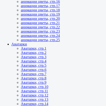
анимации цветы, стр.16
анимации цветы, стр.17
анимации цветы, стр.18
анимации цветы, стр.19
анимации цветы, стр.20
анимации цветы, стр.21
анимации цветы, стр.22
анимации цветы, стр.23
анимации цветы, стр.24
анимации цветы, стр.25
Аватарки
Аватарки, стр.1
Аватарки, стр.2
Аватарки, стр.3
Аватарки, стр.4
Аватарки, стр.5
Аватарки, стр.6
Аватарки, стр.7
Аватарки, стр.8
Аватарки, стр.9
Аватарки, стр.10
Аватарки, стр.11
Аватарки, стр.12
Аватарки, стр.13
Аватарки, стр.14