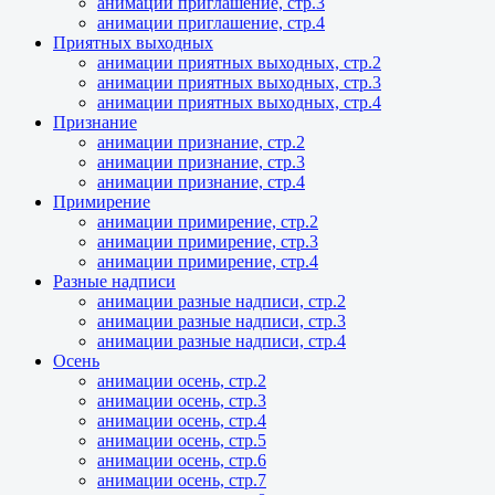
анимации приглашение, стр.3
анимации приглашение, стр.4
Приятных выходных
анимации приятных выходных, стр.2
анимации приятных выходных, стр.3
анимации приятных выходных, стр.4
Признание
анимации признание, стр.2
анимации признание, стр.3
анимации признание, стр.4
Примирение
анимации примирение, стр.2
анимации примирение, стр.3
анимации примирение, стр.4
Разные надписи
анимации разные надписи, стр.2
анимации разные надписи, стр.3
анимации разные надписи, стр.4
Осень
анимации осень, стр.2
анимации осень, стр.3
анимации осень, стр.4
анимации осень, стр.5
анимации осень, стр.6
анимации осень, стр.7