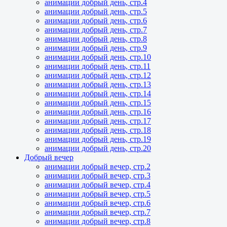
анимации добрый день, стр.4
анимации добрый день, стр.5
анимации добрый день, стр.6
анимации добрый день, стр.7
анимации добрый день, стр.8
анимации добрый день, стр.9
анимации добрый день, стр.10
анимации добрый день, стр.11
анимации добрый день, стр.12
анимации добрый день, стр.13
анимации добрый день, стр.14
анимации добрый день, стр.15
анимации добрый день, стр.16
анимации добрый день, стр.17
анимации добрый день, стр.18
анимации добрый день, стр.19
анимации добрый день, стр.20
Добрый вечер
анимации добрый вечер, стр.2
анимации добрый вечер, стр.3
анимации добрый вечер, стр.4
анимации добрый вечер, стр.5
анимации добрый вечер, стр.6
анимации добрый вечер, стр.7
анимации добрый вечер, стр.8