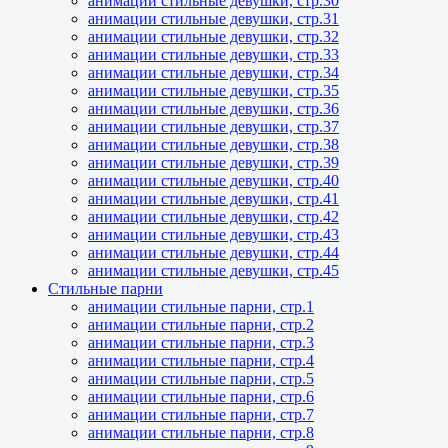
анимации стильные девушки, стр.30
анимации стильные девушки, стр.31
анимации стильные девушки, стр.32
анимации стильные девушки, стр.33
анимации стильные девушки, стр.34
анимации стильные девушки, стр.35
анимации стильные девушки, стр.36
анимации стильные девушки, стр.37
анимации стильные девушки, стр.38
анимации стильные девушки, стр.39
анимации стильные девушки, стр.40
анимации стильные девушки, стр.41
анимации стильные девушки, стр.42
анимации стильные девушки, стр.43
анимации стильные девушки, стр.44
анимации стильные девушки, стр.45
Стильные парни
анимации стильные парни, стр.1
анимации стильные парни, стр.2
анимации стильные парни, стр.3
анимации стильные парни, стр.4
анимации стильные парни, стр.5
анимации стильные парни, стр.6
анимации стильные парни, стр.7
анимации стильные парни, стр.8