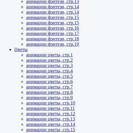
анимации фэнтези, стр.13
анимации фэнтези, стр.14
анимации фэнтези, стр.14
анимации фэнтези, стр.15
анимации фэнтези, стр.15
анимации фэнтези, стр.16
анимации фэнтези, стр.17
анимации фэнтези, стр.18
анимации фэнтези, стр.19
Цветы
анимации цветы, стр.1
анимации цветы, стр.2
анимации цветы, стр.3
анимации цветы, стр.4
анимации цветы, стр.5
анимации цветы, стр.6
анимации цветы, стр.7
анимации цветы, стр.8
анимации цветы, стр.9
анимации цветы, стр.10
анимации цветы, стр.11
анимации цветы, стр.12
анимации цветы, стр.13
анимации цветы, стр.14
анимации цветы, стр.15