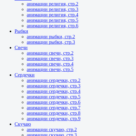
анимации религия, стр.2
анимации религия, стр.3
анимации религия, стр.4
анимации религия, стр.5
анимации религия, стр.6
Рыбки
анимации рыбки, стр.2
анимации рыбки, стр.3
Свечи
анимации свечи, стр.2
анимации свечи, стр.3
анимации свечи, стр.4
анимации свечи, стр.5
Сердечки
анимации сердечки, стр.2
анимации сердечки, стр.3
анимации сердечки, стр.4
анимации сердечки, стр.5
анимации сердечки, стр.6
анимации сердечки, стр.7
анимации сердечки, стр.8
анимации сердечки, стр.9
Скучаю
анимации скучаю, стр.2
анимации скучаю, стр.3