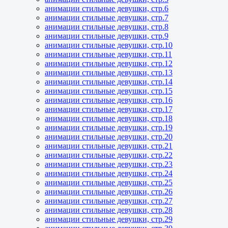
анимации стильные девушки, стр.6
анимации стильные девушки, стр.7
анимации стильные девушки, стр.8
анимации стильные девушки, стр.9
анимации стильные девушки, стр.10
анимации стильные девушки, стр.11
анимации стильные девушки, стр.12
анимации стильные девушки, стр.13
анимации стильные девушки, стр.14
анимации стильные девушки, стр.15
анимации стильные девушки, стр.16
анимации стильные девушки, стр.17
анимации стильные девушки, стр.18
анимации стильные девушки, стр.19
анимации стильные девушки, стр.20
анимации стильные девушки, стр.21
анимации стильные девушки, стр.22
анимации стильные девушки, стр.23
анимации стильные девушки, стр.24
анимации стильные девушки, стр.25
анимации стильные девушки, стр.26
анимации стильные девушки, стр.27
анимации стильные девушки, стр.28
анимации стильные девушки, стр.29