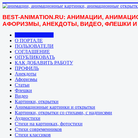
BEST-ANIMATION.RU: АНИМАЦИИ, АНИМАЦИ
АФОРИЗМЫ, АНЕКДОТЫ, ВИДЕО, ФЛЕШКИ И 
Главная - Новости
О ПОРТАЛЕ
ПОЛЬЗОВАТЕЛИ
СОГЛАШЕНИЕ
ОПУБЛИКОВАТЬ
КАК ДОБАВИТЬ РАБОТУ
ПРОФИЛЬ
Анекдоты
Афоризмы
Статьи
Флешки
Видео
Картинки, открытки
Анимационные картинки и открытки
Картинки, открытки со стихами, с надписями
Аудиостихи
Стихи на картинках, фотостихи
Стихи современников
Стихи классиков