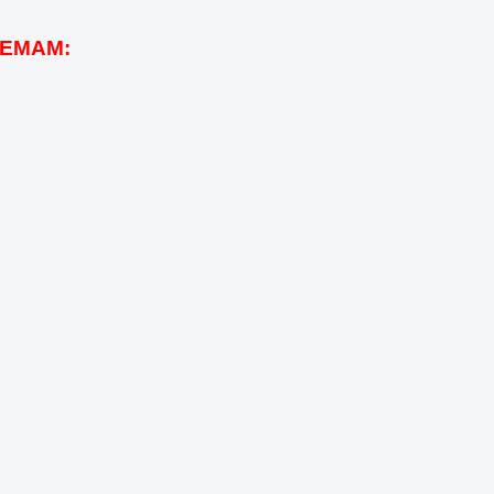
ТЕМАМ: