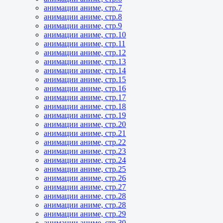
анимации аниме, стр.7
анимации аниме, стр.8
анимации аниме, стр.9
анимации аниме, стр.10
анимации аниме, стр.11
анимации аниме, стр.12
анимации аниме, стр.13
анимации аниме, стр.14
анимации аниме, стр.15
анимации аниме, стр.16
анимации аниме, стр.17
анимации аниме, стр.18
анимации аниме, стр.19
анимации аниме, стр.20
анимации аниме, стр.21
анимации аниме, стр.22
анимации аниме, стр.23
анимации аниме, стр.24
анимации аниме, стр.25
анимации аниме, стр.26
анимации аниме, стр.27
анимации аниме, стр.28
анимации аниме, стр.28
анимации аниме, стр.29
анимации аниме, стр.30