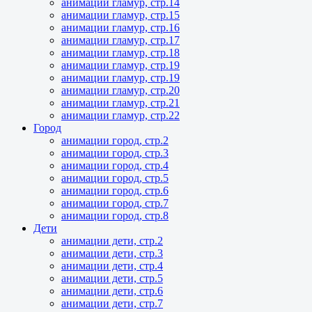
анимации гламур, стр.14
анимации гламур, стр.15
анимации гламур, стр.16
анимации гламур, стр.17
анимации гламур, стр.18
анимации гламур, стр.19
анимации гламур, стр.19
анимации гламур, стр.20
анимации гламур, стр.21
анимации гламур, стр.22
Город
анимации город, стр.2
анимации город, стр.3
анимации город, стр.4
анимации город, стр.5
анимации город, стр.6
анимации город, стр.7
анимации город, стр.8
Дети
анимации дети, стр.2
анимации дети, стр.3
анимации дети, стр.4
анимации дети, стр.5
анимации дети, стр.6
анимации дети, стр.7