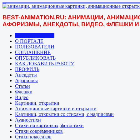
BEST-ANIMATION.RU: АНИМАЦИИ, АНИМАЦИ
АФОРИЗМЫ, АНЕКДОТЫ, ВИДЕО, ФЛЕШКИ И 
Главная - Новости
О ПОРТАЛЕ
ПОЛЬЗОВАТЕЛИ
СОГЛАШЕНИЕ
ОПУБЛИКОВАТЬ
КАК ДОБАВИТЬ РАБОТУ
ПРОФИЛЬ
Анекдоты
Афоризмы
Статьи
Флешки
Видео
Картинки, открытки
Анимационные картинки и открытки
Картинки, открытки со стихами, с надписями
Аудиостихи
Стихи на картинках, фотостихи
Стихи современников
Стихи классиков