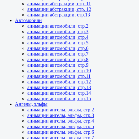
анимации абстракции, стр. 11
анимации абстракции, стр. 12
анимации абстракции, стр.13
Автомобили
анимации автомобили, стр.2
анимации автомобили, стр.3
анимации автомобили, стр.4
анимации автомобили, стр.5
анимации автомобили, стр.6
анимации автомобили, стр.7
анимации автомобили, стр.8
анимации автомобили, стр.9
анимации автомобили, стр.10
анимации автомобили, стр.11
анимации автомобили, стр.12
анимации автомобили, стр.13
анимации автомобили, стр.14
анимации автомобили, стр.15
Ангелы, эльфы
анимации ангелы, эльфы, стр.2
анимации ангелы, эльфы, стр.3
анимации ангелы, эльфы, стр.4
анимации ангелы, эльфы, стр.5
анимации ангелы, эльфы, стр.6
анимации ангелы, эльфы, стр.7