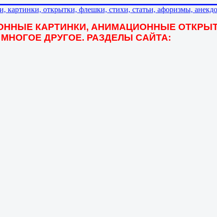
ОННЫЕ КАРТИНКИ, АНИМАЦИОННЫЕ ОТКРЫТКИ
МНОГОЕ ДРУГОЕ. РАЗДЕЛЫ САЙТА: