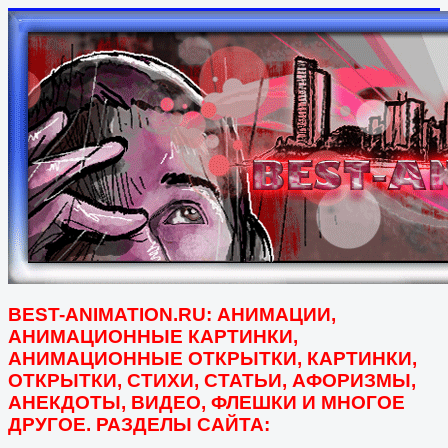
BEST-ANIMATION.RU: АНИМАЦИИ,
АНИМАЦИОННЫЕ КАРТИНКИ,
АНИМАЦИОННЫЕ ОТКРЫТКИ, КАРТИНКИ,
ОТКРЫТКИ, СТИХИ, СТАТЬИ, АФОРИЗМЫ,
АНЕКДОТЫ, ВИДЕО, ФЛЕШКИ И МНОГОЕ
ДРУГОЕ. РАЗДЕЛЫ САЙТА: