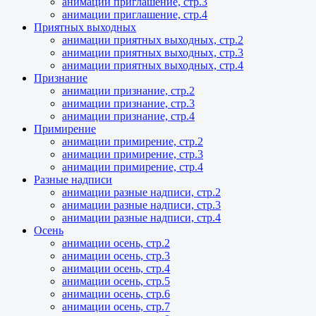
анимации приглашение, стр.3
анимации приглашение, стр.4
Приятных выходных
анимации приятных выходных, стр.2
анимации приятных выходных, стр.3
анимации приятных выходных, стр.4
Признание
анимации признание, стр.2
анимации признание, стр.3
анимации признание, стр.4
Примирение
анимации примирение, стр.2
анимации примирение, стр.3
анимации примирение, стр.4
Разные надписи
анимации разные надписи, стр.2
анимации разные надписи, стр.3
анимации разные надписи, стр.4
Осень
анимации осень, стр.2
анимации осень, стр.3
анимации осень, стр.4
анимации осень, стр.5
анимации осень, стр.6
анимации осень, стр.7