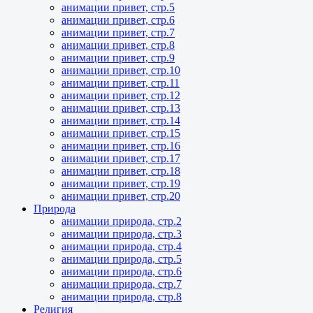
анимации привет, стр.5
анимации привет, стр.6
анимации привет, стр.7
анимации привет, стр.8
анимации привет, стр.9
анимации привет, стр.10
анимации привет, стр.11
анимации привет, стр.12
анимации привет, стр.13
анимации привет, стр.14
анимации привет, стр.15
анимации привет, стр.16
анимации привет, стр.17
анимации привет, стр.18
анимации привет, стр.19
анимации привет, стр.20
Природа
анимации природа, стр.2
анимации природа, стр.3
анимации природа, стр.4
анимации природа, стр.5
анимации природа, стр.6
анимации природа, стр.7
анимации природа, стр.8
Религия