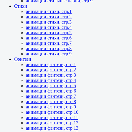
анимации стильные парни, стр.9
Стихи
анимации стихи, стр.1
анимации стихи, стр.2
анимации стихи, стр.3
анимации стихи, стр.4
анимации стихи, стр.5
анимации стихи, стр.6
анимации стихи, стр.7
анимации стихи, стр.8
анимации стихи, стр.9
Фэнтези
анимации фэнтези, стр.1
анимации фэнтези, стр.2
анимации фэнтези, стр.3
анимации фэнтези, стр.4
анимации фэнтези, стр.5
анимации фэнтези, стр.6
анимации фэнтези, стр.7
анимации фэнтези, стр.8
анимации фэнтези, стр.9
анимации фэнтези, стр.10
анимации фэнтези, стр.11
анимации фэнтези, стр.12
анимации фэнтези, стр.13