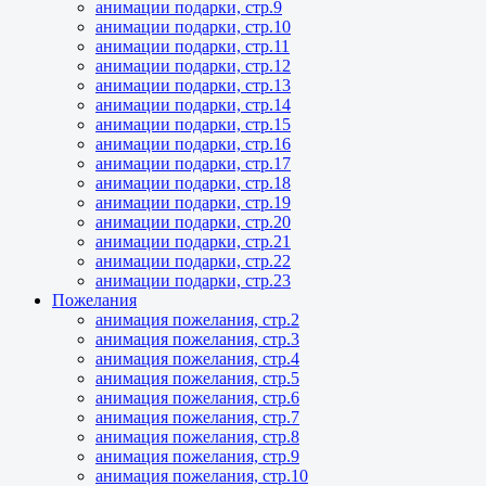
анимации подарки, стр.9
анимации подарки, стр.10
анимации подарки, стр.11
анимации подарки, стр.12
анимации подарки, стр.13
анимации подарки, стр.14
анимации подарки, стр.15
анимации подарки, стр.16
анимации подарки, стр.17
анимации подарки, стр.18
анимации подарки, стр.19
анимации подарки, стр.20
анимации подарки, стр.21
анимации подарки, стр.22
анимации подарки, стр.23
Пожелания
анимация пожелания, стр.2
анимация пожелания, стр.3
анимация пожелания, стр.4
анимация пожелания, стр.5
анимация пожелания, стр.6
анимация пожелания, стр.7
анимация пожелания, стр.8
анимация пожелания, стр.9
анимация пожелания, стр.10