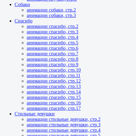
Собаки
анимации собаки, стр.2
анимации собаки, стр.3
Спасибо
анимации спасибо, стр.2
анимации спасибо, стр.3
анимации спасибо, стр.4
анимации спасибо, стр.5
анимации спасибо, стр.6
анимации спасибо, стр.7
анимации спасибо, стр.8
анимации спасибо, стр.9
анимации спасибо, стр.10
анимации спасибо, стр.11
анимации спасибо, стр.12
анимации спасибо, стр.13
анимации спасибо, стр.14
анимации спасибо, стр.15
анимации спасибо, стр.16
анимации спасибо, стр.17
Стильные девушки
анимации стильные девушки, стр.2
анимации стильные девушки, стр.3
анимации стильные девушки, стр.4
анимации стильные девушки, стр.5