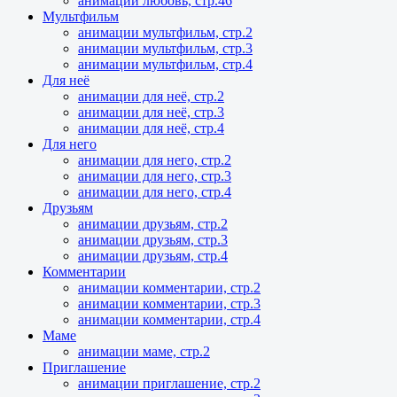
анимации любовь, стр.46
Мультфильм
анимации мультфильм, стр.2
анимации мультфильм, стр.3
анимации мультфильм, стр.4
Для неё
анимации для неё, стр.2
анимации для неё, стр.3
анимации для неё, стр.4
Для него
анимации для него, стр.2
анимации для него, стр.3
анимации для него, стр.4
Друзьям
анимации друзьям, стр.2
анимации друзьям, стр.3
анимации друзьям, стр.4
Комментарии
анимации комментарии, стр.2
анимации комментарии, стр.3
анимации комментарии, стр.4
Маме
анимации маме, стр.2
Приглашение
анимации приглашение, стр.2