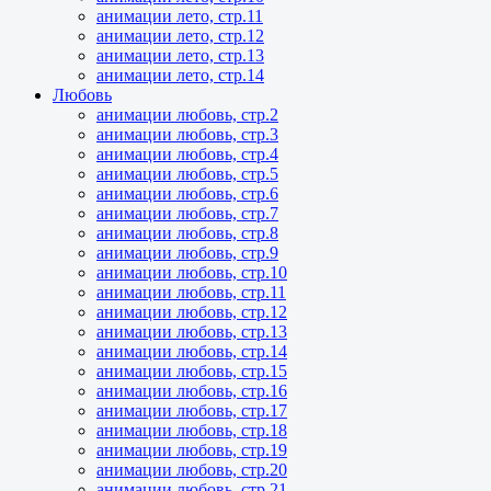
анимации лето, стр.11
анимации лето, стр.12
анимации лето, стр.13
анимации лето, стр.14
Любовь
анимации любовь, стр.2
анимации любовь, стр.3
анимации любовь, стр.4
анимации любовь, стр.5
анимации любовь, стр.6
анимации любовь, стр.7
анимации любовь, стр.8
анимации любовь, стр.9
анимации любовь, стр.10
анимации любовь, стр.11
анимации любовь, стр.12
анимации любовь, стр.13
анимации любовь, стр.14
анимации любовь, стр.15
анимации любовь, стр.16
анимации любовь, стр.17
анимации любовь, стр.18
анимации любовь, стр.19
анимации любовь, стр.20
анимации любовь, стр.21