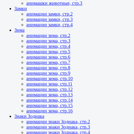
анимашки животные, стр.3
Замки
анимации замки, стр.2
анимации замки, стр.3
анимации замки, стр.4
Зима
анимации зима, стр.2
анимации зима, стр.3
анимации зима, стр.4
анимации зима, стр.5
анимации зима, стр.6
анимации зима, стр.7
анимации зима, стр.8
анимации зима, стр.9
анимации зима, стр.10
анимации зима, стр.11
анимации зима, стр.12
анимации зима, стр.13
анимации зима, стр.14
анимации зима, стр.15
анимации зима, стр.16
Знаки Зодиака
анимации знаки Зодиака, стр.2
анимации знаки Зодиака, стр.3
анимации знаки Зодиака, стр.4