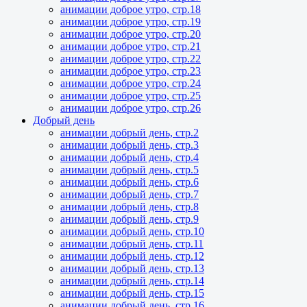
анимации доброе утро, стр.18
анимации доброе утро, стр.19
анимации доброе утро, стр.20
анимации доброе утро, стр.21
анимации доброе утро, стр.22
анимации доброе утро, стр.23
анимации доброе утро, стр.24
анимации доброе утро, стр.25
анимации доброе утро, стр.26
Добрый день
анимации добрый день, стр.2
анимации добрый день, стр.3
анимации добрый день, стр.4
анимации добрый день, стр.5
анимации добрый день, стр.6
анимации добрый день, стр.7
анимации добрый день, стр.8
анимации добрый день, стр.9
анимации добрый день, стр.10
анимации добрый день, стр.11
анимации добрый день, стр.12
анимации добрый день, стр.13
анимации добрый день, стр.14
анимации добрый день, стр.15
анимации добрый день, стр.16