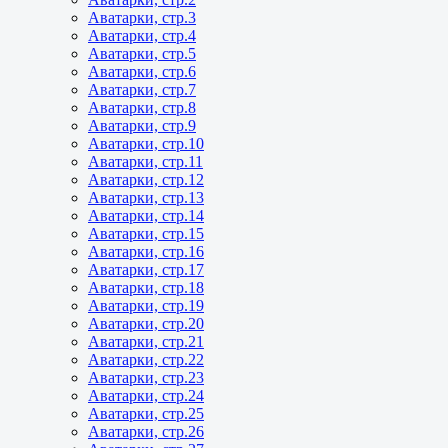
Аватарки, стр.3
Аватарки, стр.4
Аватарки, стр.5
Аватарки, стр.6
Аватарки, стр.7
Аватарки, стр.8
Аватарки, стр.9
Аватарки, стр.10
Аватарки, стр.11
Аватарки, стр.12
Аватарки, стр.13
Аватарки, стр.14
Аватарки, стр.15
Аватарки, стр.16
Аватарки, стр.17
Аватарки, стр.18
Аватарки, стр.19
Аватарки, стр.20
Аватарки, стр.21
Аватарки, стр.22
Аватарки, стр.23
Аватарки, стр.24
Аватарки, стр.25
Аватарки, стр.26