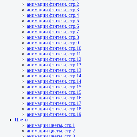
анимации фэнтези, стр.2
анимации фэнтези, стр.3
анимации фэнтези, стр.4
анимации фэнтези, стр.5
анимации фэнтези, стр.6
анимации фэнтези, стр.7
анимации фэнтези, стр.8
анимации фэнтези, стр.9
анимации фэнтези, стр.10
анимации фэнтези, стр.11
анимации фэнтези, стр.12
анимации фэнтези, стр.13
анимации фэнтези, стр.13
анимации фэнтези, стр.14
анимации фэнтези, стр.14
анимации фэнтези, стр.15
анимации фэнтези, стр.15
анимации фэнтези, стр.16
анимации фэнтези, стр.17
анимации фэнтези, стр.18
анимации фэнтези, стр.19
Цветы
анимации цветы, стр.1
анимации цветы, стр.2
анимации цветы, стр.3