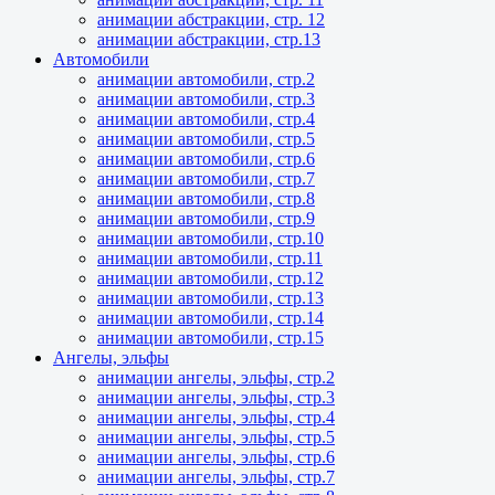
анимации абстракции, стр. 12
анимации абстракции, стр.13
Автомобили
анимации автомобили, стр.2
анимации автомобили, стр.3
анимации автомобили, стр.4
анимации автомобили, стр.5
анимации автомобили, стр.6
анимации автомобили, стр.7
анимации автомобили, стр.8
анимации автомобили, стр.9
анимации автомобили, стр.10
анимации автомобили, стр.11
анимации автомобили, стр.12
анимации автомобили, стр.13
анимации автомобили, стр.14
анимации автомобили, стр.15
Ангелы, эльфы
анимации ангелы, эльфы, стр.2
анимации ангелы, эльфы, стр.3
анимации ангелы, эльфы, стр.4
анимации ангелы, эльфы, стр.5
анимации ангелы, эльфы, стр.6
анимации ангелы, эльфы, стр.7