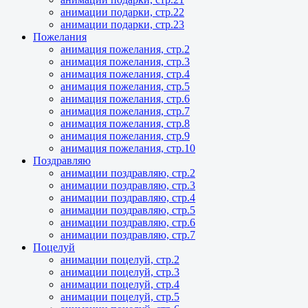
анимации подарки, стр.22
анимации подарки, стр.23
Пожелания
анимация пожелания, стр.2
анимация пожелания, стр.3
анимация пожелания, стр.4
анимация пожелания, стр.5
анимация пожелания, стр.6
анимация пожелания, стр.7
анимация пожелания, стр.8
анимация пожелания, стр.9
анимация пожелания, стр.10
Поздравляю
анимации поздравляю, стр.2
анимации поздравляю, стр.3
анимации поздравляю, стр.4
анимации поздравляю, стр.5
анимации поздравляю, стр.6
анимации поздравляю, стр.7
Поцелуй
анимации поцелуй, стр.2
анимации поцелуй, стр.3
анимации поцелуй, стр.4
анимации поцелуй, стр.5