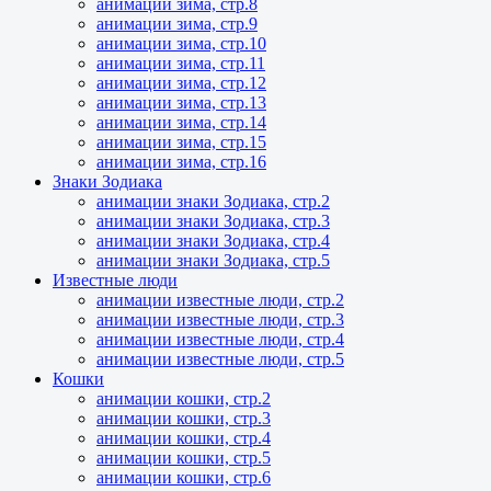
анимации зима, стр.8
анимации зима, стр.9
анимации зима, стр.10
анимации зима, стр.11
анимации зима, стр.12
анимации зима, стр.13
анимации зима, стр.14
анимации зима, стр.15
анимации зима, стр.16
Знаки Зодиака
анимации знаки Зодиака, стр.2
анимации знаки Зодиака, стр.3
анимации знаки Зодиака, стр.4
анимации знаки Зодиака, стр.5
Известные люди
анимации известные люди, стр.2
анимации известные люди, стр.3
анимации известные люди, стр.4
анимации известные люди, стр.5
Кошки
анимации кошки, стр.2
анимации кошки, стр.3
анимации кошки, стр.4
анимации кошки, стр.5
анимации кошки, стр.6