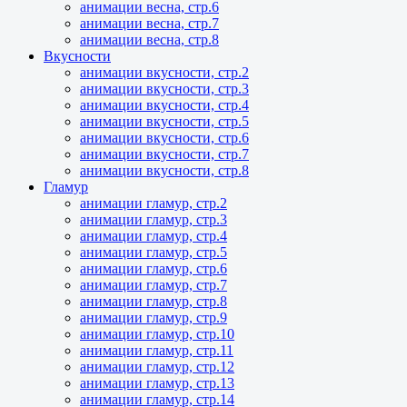
анимации весна, стр.6
анимации весна, стр.7
анимации весна, стр.8
Вкусности
анимации вкусности, стр.2
анимации вкусности, стр.3
анимации вкусности, стр.4
анимации вкусности, стр.5
анимации вкусности, стр.6
анимации вкусности, стр.7
анимации вкусности, стр.8
Гламур
анимации гламур, стр.2
анимации гламур, стр.3
анимации гламур, стр.4
анимации гламур, стр.5
анимации гламур, стр.6
анимации гламур, стр.7
анимации гламур, стр.8
анимации гламур, стр.9
анимации гламур, стр.10
анимации гламур, стр.11
анимации гламур, стр.12
анимации гламур, стр.13
анимации гламур, стр.14