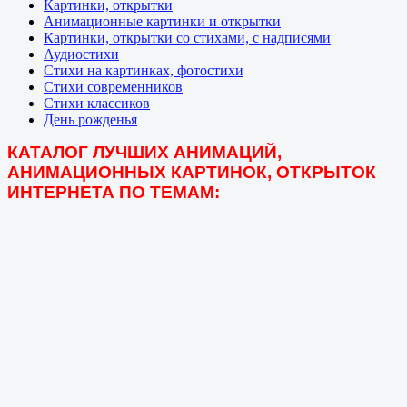
Картинки, открытки
Анимационные картинки и открытки
Картинки, открытки со стихами, с надписями
Аудиостихи
Стихи на картинках, фотостихи
Стихи современников
Стихи классиков
День рожденья
КАТАЛОГ ЛУЧШИХ АНИМАЦИЙ,
АНИМАЦИОННЫХ КАРТИНОК, ОТКРЫТОК
ИНТЕРНЕТА ПО ТЕМАМ: