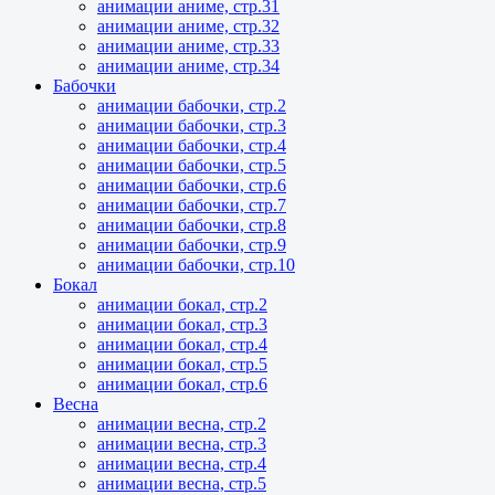
анимации аниме, стр.31
анимации аниме, стр.32
анимации аниме, стр.33
анимации аниме, стр.34
Бабочки
анимации бабочки, стр.2
анимации бабочки, стр.3
анимации бабочки, стр.4
анимации бабочки, стр.5
анимации бабочки, стр.6
анимации бабочки, стр.7
анимации бабочки, стр.8
анимации бабочки, стр.9
анимации бабочки, стр.10
Бокал
анимации бокал, стр.2
анимации бокал, стр.3
анимации бокал, стр.4
анимации бокал, стр.5
анимации бокал, стр.6
Весна
анимации весна, стр.2
анимации весна, стр.3
анимации весна, стр.4
анимации весна, стр.5