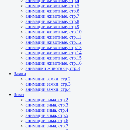
анимации животные, стр.4
анимации животные, стр.5
анимации животные, стр.6
анимации животные, стр.7
анимации животные, стр.8
анимации животные, стр.9
анимации животные, стр.10
анимации животные, стр.11
анимации животные, стр.12
анимации животные, стр.13
анимации животные, стр.14
анимации животные, стр.15
анимации животные, стр.16
анимашки животные, стр.3
Замки
анимации замки, стр.2
анимации замки, стр.3
анимации замки, стр.4
Зима
анимации зима, стр.2
анимации зима, стр.3
анимации зима, стр.4
анимации зима, стр.5
анимации зима, стр.6
анимации зима, стр.7