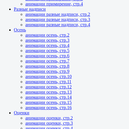
анимации примирение, стр.4
Разные надписи
анимации разные надписи, стр.2
анимации разные надписи, стр.3
анимации разные надписи, стр.4
Осень
анимации осень, стр.2
анимации осень, стр.3
анимации осень, стр.4
анимации осень, стр.5
анимации осень, стр.6
анимации осень, стр.7
анимации осень, стр.8
анимации осень, стр.9
анимации осень, стр.10
анимации осень, стр.11
анимации осень, стр.12
анимации осень, стр.13
анимации осень, стр.14
анимации осень, стр.15
анимации осень, стр.16
Оценки
анимации оценки, стр.2
анимации оценки, стр.3
анимации оценки, стр.4