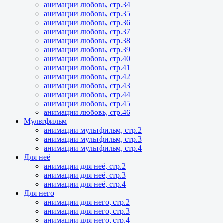
анимации любовь, стр.34
анимации любовь, стр.35
анимации любовь, стр.36
анимации любовь, стр.37
анимации любовь, стр.38
анимации любовь, стр.39
анимации любовь, стр.40
анимации любовь, стр.41
анимации любовь, стр.42
анимации любовь, стр.43
анимации любовь, стр.44
анимации любовь, стр.45
анимации любовь, стр.46
Мультфильм
анимации мультфильм, стр.2
анимации мультфильм, стр.3
анимации мультфильм, стр.4
Для неё
анимации для неё, стр.2
анимации для неё, стр.3
анимации для неё, стр.4
Для него
анимации для него, стр.2
анимации для него, стр.3
анимации для него, стр.4