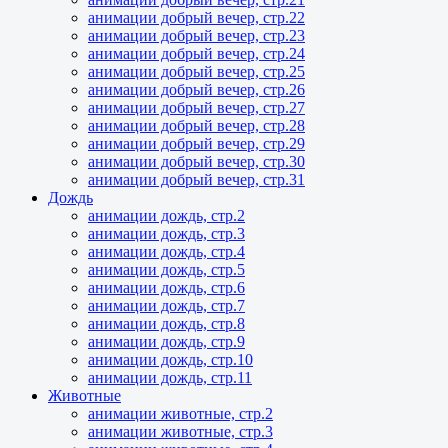
анимации добрый вечер, стр.22
анимации добрый вечер, стр.23
анимации добрый вечер, стр.24
анимации добрый вечер, стр.25
анимации добрый вечер, стр.26
анимации добрый вечер, стр.27
анимации добрый вечер, стр.28
анимации добрый вечер, стр.29
анимации добрый вечер, стр.30
анимации добрый вечер, стр.31
Дождь
анимации дождь, стр.2
анимации дождь, стр.3
анимации дождь, стр.4
анимации дождь, стр.5
анимации дождь, стр.6
анимации дождь, стр.7
анимации дождь, стр.8
анимации дождь, стр.9
анимации дождь, стр.10
анимации дождь, стр.11
Животные
анимации животные, стр.2
анимации животные, стр.3