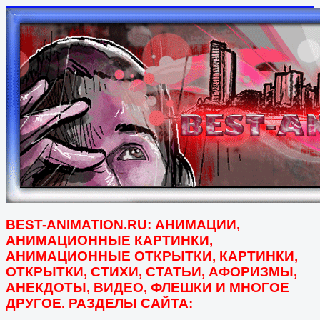
BEST-ANIMATION.RU: АНИМАЦИИ,
АНИМАЦИОННЫЕ КАРТИНКИ,
АНИМАЦИОННЫЕ ОТКРЫТКИ, КАРТИНКИ,
ОТКРЫТКИ, СТИХИ, СТАТЬИ, АФОРИЗМЫ,
АНЕКДОТЫ, ВИДЕО, ФЛЕШКИ И МНОГОЕ
ДРУГОЕ. РАЗДЕЛЫ САЙТА: