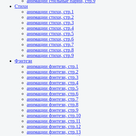
анимации стильные парни, стр.9
Стихи
анимации стихи, стр.1
анимации стихи, стр.2
анимации стихи, стр.3
анимации стихи, стр.4
анимации стихи, стр.5
анимации стихи, стр.6
анимации стихи, стр.7
анимации стихи, стр.8
анимации стихи, стр.9
Фэнтези
анимации фэнтези, стр.1
анимации фэнтези, стр.2
анимации фэнтези, стр.3
анимации фэнтези, стр.4
анимации фэнтези, стр.5
анимации фэнтези, стр.6
анимации фэнтези, стр.7
анимации фэнтези, стр.8
анимации фэнтези, стр.9
анимации фэнтези, стр.10
анимации фэнтези, стр.11
анимации фэнтези, стр.12
анимации фэнтези, стр.13