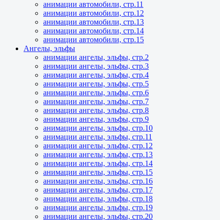
анимации автомобили, стр.11
анимации автомобили, стр.12
анимации автомобили, стр.13
анимации автомобили, стр.14
анимации автомобили, стр.15
Ангелы, эльфы
анимации ангелы, эльфы, стр.2
анимации ангелы, эльфы, стр.3
анимации ангелы, эльфы, стр.4
анимации ангелы, эльфы, стр.5
анимации ангелы, эльфы, стр.6
анимации ангелы, эльфы, стр.7
анимации ангелы, эльфы, стр.8
анимации ангелы, эльфы, стр.9
анимации ангелы, эльфы, стр.10
анимации ангелы, эльфы, стр.11
анимации ангелы, эльфы, стр.12
анимации ангелы, эльфы, стр.13
анимации ангелы, эльфы, стр.14
анимации ангелы, эльфы, стр.15
анимации ангелы, эльфы, стр.16
анимации ангелы, эльфы, стр.17
анимации ангелы, эльфы, стр.18
анимации ангелы, эльфы, стр.19
анимации ангелы, эльфы, стр.20