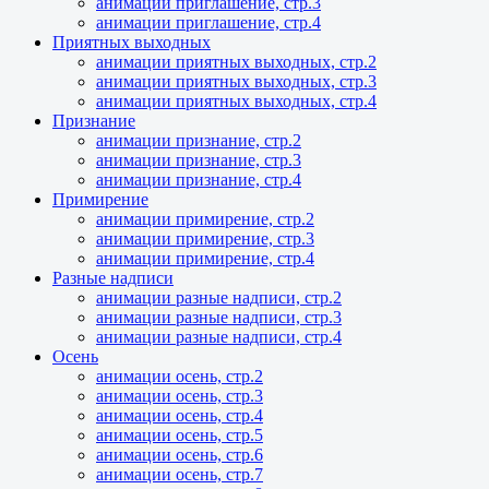
анимации приглашение, стр.3
анимации приглашение, стр.4
Приятных выходных
анимации приятных выходных, стр.2
анимации приятных выходных, стр.3
анимации приятных выходных, стр.4
Признание
анимации признание, стр.2
анимации признание, стр.3
анимации признание, стр.4
Примирение
анимации примирение, стр.2
анимации примирение, стр.3
анимации примирение, стр.4
Разные надписи
анимации разные надписи, стр.2
анимации разные надписи, стр.3
анимации разные надписи, стр.4
Осень
анимации осень, стр.2
анимации осень, стр.3
анимации осень, стр.4
анимации осень, стр.5
анимации осень, стр.6
анимации осень, стр.7