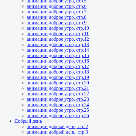
анимации доброе утро, стр.5
анимации доброе утро, стр.6
анимации доброе утро, стр.7
анимации доброе утро, стр.8
анимации доброе утро, стр.9
анимации доброе утро, стр.10
анимации доброе утро, стр.11
анимации доброе утро, стр.12
анимации доброе утро, стр.13
анимации доброе утро, стр.14
анимации доброе утро, стр.15
анимации доброе утро, стр.16
анимации доброе утро, стр.17
анимации доброе утро, стр.18
анимации доброе утро, стр.19
анимации доброе утро, стр.20
анимации доброе утро, стр.21
анимации доброе утро, стр.22
анимации доброе утро, стр.23
анимации доброе утро, стр.24
анимации доброе утро, стр.25
анимации доброе утро, стр.26
Добрый день
анимации добрый день, стр.2
анимации добрый день, стр.3