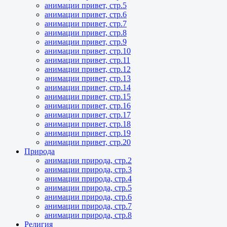
анимации привет, стр.5
анимации привет, стр.6
анимации привет, стр.7
анимации привет, стр.8
анимации привет, стр.9
анимации привет, стр.10
анимации привет, стр.11
анимации привет, стр.12
анимации привет, стр.13
анимации привет, стр.14
анимации привет, стр.15
анимации привет, стр.16
анимации привет, стр.17
анимации привет, стр.18
анимации привет, стр.19
анимации привет, стр.20
Природа
анимации природа, стр.2
анимации природа, стр.3
анимации природа, стр.4
анимации природа, стр.5
анимации природа, стр.6
анимации природа, стр.7
анимации природа, стр.8
Религия