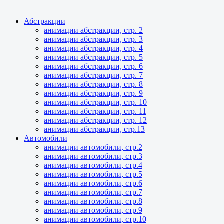
Абстракции
анимации абстракции, стр. 2
анимации абстракции, стр. 3
анимации абстракции, стр. 4
анимации абстракции, стр. 5
анимации абстракции, стр. 6
анимации абстракции, стр. 7
анимации абстракции, стр. 8
анимации абстракции, стр. 9
анимации абстракции, стр. 10
анимации абстракции, стр. 11
анимации абстракции, стр. 12
анимации абстракции, стр.13
Автомобили
анимации автомобили, стр.2
анимации автомобили, стр.3
анимации автомобили, стр.4
анимации автомобили, стр.5
анимации автомобили, стр.6
анимации автомобили, стр.7
анимации автомобили, стр.8
анимации автомобили, стр.9
анимации автомобили, стр.10