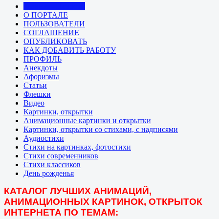
Главная - Новости
О ПОРТАЛЕ
ПОЛЬЗОВАТЕЛИ
СОГЛАШЕНИЕ
ОПУБЛИКОВАТЬ
КАК ДОБАВИТЬ РАБОТУ
ПРОФИЛЬ
Анекдоты
Афоризмы
Статьи
Флешки
Видео
Картинки, открытки
Анимационные картинки и открытки
Картинки, открытки со стихами, с надписями
Аудиостихи
Стихи на картинках, фотостихи
Стихи современников
Стихи классиков
День рожденья
КАТАЛОГ ЛУЧШИХ АНИМАЦИЙ,
АНИМАЦИОННЫХ КАРТИНОК, ОТКРЫТОК
ИНТЕРНЕТА ПО ТЕМАМ: