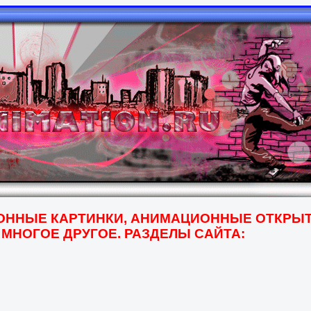
ОННЫЕ КАРТИНКИ, АНИМАЦИОННЫЕ ОТКРЫТКИ
МНОГОЕ ДРУГОЕ. РАЗДЕЛЫ САЙТА: