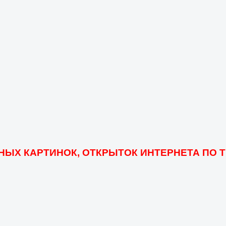
ЫХ КАРТИНОК, ОТКРЫТОК ИНТЕРНЕТА ПО 