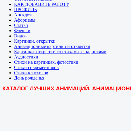
КАК ДОБАВИТЬ РАБОТУ
ПРОФИЛЬ
Анекдоты
Афоризмы
Статьи
Флешки
Видео
Картинки, открытки
Анимационные картинки и открытки
Картинки, открытки со стихами, с надписями
Аудиостихи
Стихи на картинках, фотостихи
Стихи современников
Стихи классиков
День рожденья
КАТАЛОГ ЛУЧШИХ АНИМАЦИЙ, АНИМАЦИОНН