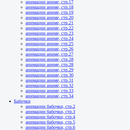
анимации аниме, стр.17
анимации аниме, стр.18
анимации аниме, стр.19
анимации аниме, стр.20
анимации аниме, стр.21
анимации аниме, стр.22
анимации аниме, стр.23
анимации аниме, стр.24
анимации аниме, стр.25
анимации аниме, стр.26
анимации аниме, стр.27
анимации аниме, стр.28
анимации аниме, стр.28
анимации аниме, стр.29
анимации аниме, стр.30
анимации аниме, стр.31
анимации аниме, стр.32
анимации аниме, стр.33
анимации аниме, стр.34
Бабочки
анимации бабочки, стр.2
анимации бабочки, стр.3
анимации бабочки, стр.4
анимации бабочки, стр.5
анимации бабочки, стр.6