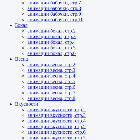
анимации бабочки, стр.7
анимации бабочки, стр.8
анимации бабочки, стр.9
анимации бабочки, стр.10
Бокал
анимации бокал, стр.2
анимации бокал, стр.3
анимации бокал, стр.4
анимации бокал, стр.5
анимации бокал, стр.6
Весна
анимации весна, стр.2
анимации весна, стр.3
анимации весна, стр.4
анимации весна, стр.5
анимации весна, стр.6
анимации весна, стр.7
анимации весна, стр.8
Вкусности
анимации вкусности, стр.2
анимации вкусности, стр.3
анимации вкусности, стр.4
анимации вкусности, стр.5
анимации вкусности, стр.6
анимации вкусности, стр.7