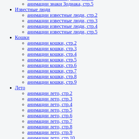
анимации знаки Зодиака, стр.5
Известные люди
анимации известные люди, стр.2
анимации известные люди, стр.3
анимации известные люди, стр.4
анимации известные люди, стр.5
Кошки
анимации кошки, стр.2
анимации кошки, стр.3
анимации кошки, стр.4
анимации кошки, стр.5
анимации кошки, стр.6
анимации кошки, стр.7
анимации кошки, стр.8
анимации кошки, стр.9
Лето
анимации лето, стр.2
анимации лето, стр.3
анимации лето, стр.4
анимации лето, стр.5
анимации лето, стр.6
анимации лето, стр.7
анимации лето, стр.8
анимации лето, стр.9
анимации лето, стр.10