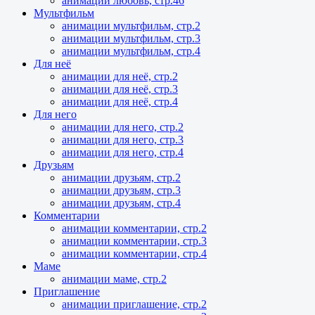
анимации любовь, стр.46
Мультфильм
анимации мультфильм, стр.2
анимации мультфильм, стр.3
анимации мультфильм, стр.4
Для неё
анимации для неё, стр.2
анимации для неё, стр.3
анимации для неё, стр.4
Для него
анимации для него, стр.2
анимации для него, стр.3
анимации для него, стр.4
Друзьям
анимации друзьям, стр.2
анимации друзьям, стр.3
анимации друзьям, стр.4
Комментарии
анимации комментарии, стр.2
анимации комментарии, стр.3
анимации комментарии, стр.4
Маме
анимации маме, стр.2
Приглашение
анимации приглашение, стр.2