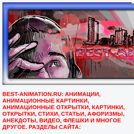
BEST-ANIMATION.RU: АНИМАЦИИ,
АНИМАЦИОННЫЕ КАРТИНКИ,
АНИМАЦИОННЫЕ ОТКРЫТКИ, КАРТИНКИ,
ОТКРЫТКИ, СТИХИ, СТАТЬИ, АФОРИЗМЫ,
АНЕКДОТЫ, ВИДЕО, ФЛЕШКИ И МНОГОЕ
ДРУГОЕ. РАЗДЕЛЫ САЙТА: