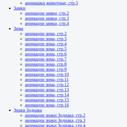
анимашки животные, стр.3
Замки
анимации замки, стр.2
анимации замки, стр.3
анимации замки, стр.4
Зима
анимации зима, стр.2
анимации зима, стр.3
анимации зима, стр.4
анимации зима, стр.5
анимации зима, стр.6
анимации зима, стр.7
анимации зима, стр.8
анимации зима, стр.9
анимации зима, стр.10
анимации зима, стр.11
анимации зима, стр.12
анимации зима, стр.13
анимации зима, стр.14
анимации зима, стр.15
анимации зима, стр.16
Знаки Зодиака
анимации знаки Зодиака, стр.2
анимации знаки Зодиака, стр.3
анимации знаки Зодиака, стр.4