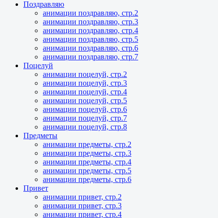
Поздравляю
анимации поздравляю, стр.2
анимации поздравляю, стр.3
анимации поздравляю, стр.4
анимации поздравляю, стр.5
анимации поздравляю, стр.6
анимации поздравляю, стр.7
Поцелуй
анимации поцелуй, стр.2
анимации поцелуй, стр.3
анимации поцелуй, стр.4
анимации поцелуй, стр.5
анимации поцелуй, стр.6
анимации поцелуй, стр.7
анимации поцелуй, стр.8
Предметы
анимации предметы, стр.2
анимации предметы, стр.3
анимации предметы, стр.4
анимации предметы, стр.5
анимации предметы, стр.6
Привет
анимации привет, стр.2
анимации привет, стр.3
анимации привет, стр.4