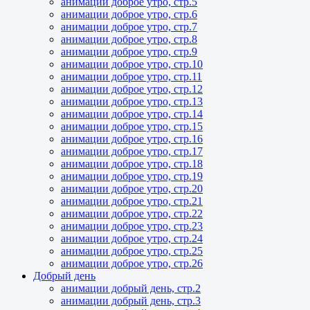
анимации доброе утро, стр.5
анимации доброе утро, стр.6
анимации доброе утро, стр.7
анимации доброе утро, стр.8
анимации доброе утро, стр.9
анимации доброе утро, стр.10
анимации доброе утро, стр.11
анимации доброе утро, стр.12
анимации доброе утро, стр.13
анимации доброе утро, стр.14
анимации доброе утро, стр.15
анимации доброе утро, стр.16
анимации доброе утро, стр.17
анимации доброе утро, стр.18
анимации доброе утро, стр.19
анимации доброе утро, стр.20
анимации доброе утро, стр.21
анимации доброе утро, стр.22
анимации доброе утро, стр.23
анимации доброе утро, стр.24
анимации доброе утро, стр.25
анимации доброе утро, стр.26
Добрый день
анимации добрый день, стр.2
анимации добрый день, стр.3