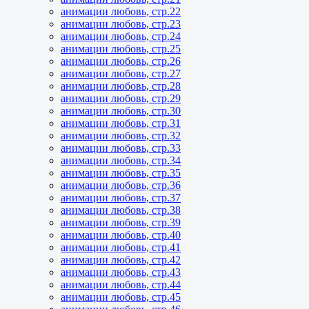
анимации любовь, стр.22
анимации любовь, стр.23
анимации любовь, стр.24
анимации любовь, стр.25
анимации любовь, стр.26
анимации любовь, стр.27
анимации любовь, стр.28
анимации любовь, стр.29
анимации любовь, стр.30
анимации любовь, стр.31
анимации любовь, стр.32
анимации любовь, стр.33
анимации любовь, стр.34
анимации любовь, стр.35
анимации любовь, стр.36
анимации любовь, стр.37
анимации любовь, стр.38
анимации любовь, стр.39
анимации любовь, стр.40
анимации любовь, стр.41
анимации любовь, стр.42
анимации любовь, стр.43
анимации любовь, стр.44
анимации любовь, стр.45