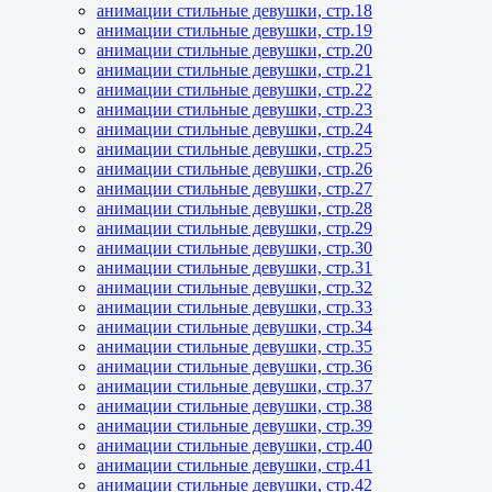
анимации стильные девушки, стр.18
анимации стильные девушки, стр.19
анимации стильные девушки, стр.20
анимации стильные девушки, стр.21
анимации стильные девушки, стр.22
анимации стильные девушки, стр.23
анимации стильные девушки, стр.24
анимации стильные девушки, стр.25
анимации стильные девушки, стр.26
анимации стильные девушки, стр.27
анимации стильные девушки, стр.28
анимации стильные девушки, стр.29
анимации стильные девушки, стр.30
анимации стильные девушки, стр.31
анимации стильные девушки, стр.32
анимации стильные девушки, стр.33
анимации стильные девушки, стр.34
анимации стильные девушки, стр.35
анимации стильные девушки, стр.36
анимации стильные девушки, стр.37
анимации стильные девушки, стр.38
анимации стильные девушки, стр.39
анимации стильные девушки, стр.40
анимации стильные девушки, стр.41
анимации стильные девушки, стр.42