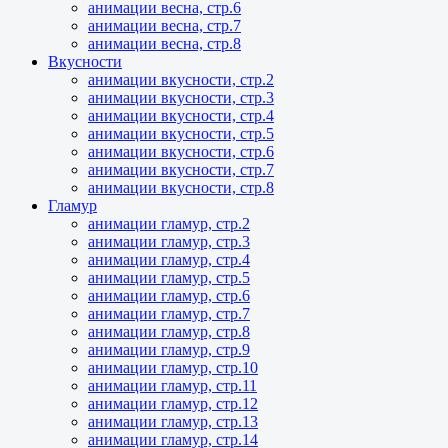
анимации весна, стр.6
анимации весна, стр.7
анимации весна, стр.8
Вкусности
анимации вкусности, стр.2
анимации вкусности, стр.3
анимации вкусности, стр.4
анимации вкусности, стр.5
анимации вкусности, стр.6
анимации вкусности, стр.7
анимации вкусности, стр.8
Гламур
анимации гламур, стр.2
анимации гламур, стр.3
анимации гламур, стр.4
анимации гламур, стр.5
анимации гламур, стр.6
анимации гламур, стр.7
анимации гламур, стр.8
анимации гламур, стр.9
анимации гламур, стр.10
анимации гламур, стр.11
анимации гламур, стр.12
анимации гламур, стр.13
анимации гламур, стр.14