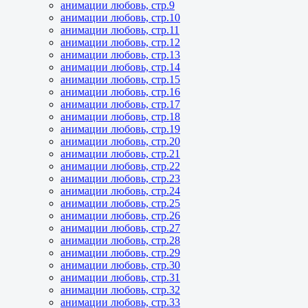
анимации любовь, стр.9
анимации любовь, стр.10
анимации любовь, стр.11
анимации любовь, стр.12
анимации любовь, стр.13
анимации любовь, стр.14
анимации любовь, стр.15
анимации любовь, стр.16
анимации любовь, стр.17
анимации любовь, стр.18
анимации любовь, стр.19
анимации любовь, стр.20
анимации любовь, стр.21
анимации любовь, стр.22
анимации любовь, стр.23
анимации любовь, стр.24
анимации любовь, стр.25
анимации любовь, стр.26
анимации любовь, стр.27
анимации любовь, стр.28
анимации любовь, стр.29
анимации любовь, стр.30
анимации любовь, стр.31
анимации любовь, стр.32
анимации любовь, стр.33