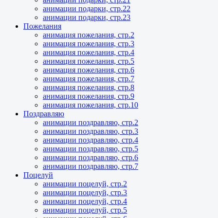
анимации подарки, стр.22
анимации подарки, стр.23
Пожелания
анимация пожелания, стр.2
анимация пожелания, стр.3
анимация пожелания, стр.4
анимация пожелания, стр.5
анимация пожелания, стр.6
анимация пожелания, стр.7
анимация пожелания, стр.8
анимация пожелания, стр.9
анимация пожелания, стр.10
Поздравляю
анимации поздравляю, стр.2
анимации поздравляю, стр.3
анимации поздравляю, стр.4
анимации поздравляю, стр.5
анимации поздравляю, стр.6
анимации поздравляю, стр.7
Поцелуй
анимации поцелуй, стр.2
анимации поцелуй, стр.3
анимации поцелуй, стр.4
анимации поцелуй, стр.5