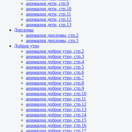
анимации дети, стр.9
анимации дети, стр.10
анимации дети, стр.11
анимации дети, стр.12
анимации дети, стр.13
Дипломы
анимации дипломы, стр.2
анимации дипломы, стр.3
Доброе утро
анимации доброе утро, стр.2
анимации доброе утро, стр.3
анимации доброе утро, стр.4
анимации доброе утро, стр.5
анимации доброе утро, стр.6
анимации доброе утро, стр.7
анимации доброе утро, стр.8
анимации доброе утро, стр.9
анимации доброе утро, стр.10
анимации доброе утро, стр.11
анимации доброе утро, стр.12
анимации доброе утро, стр.13
анимации доброе утро, стр.14
анимации доброе утро, стр.15
анимации доброе утро, стр.16
анимации доброе утро, стр.17