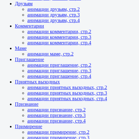
Друзьям
анимации друзьям, стр.2
анимации друзьям, стр.3
анимации друзьям, стр.4
Комментарии
анимации комментарии, стр.2
анимации комментарии, стр.3
анимации комментарии, стр.4
Маме
анимации маме, стр.2
Приглашение
анимации приглашение, стр.2
анимации приглашение, стр.3
анимации приглашение, стр.4
Приятных выходных
анимации приятных выходных, стр.2
анимации приятных выходных, стр.3
анимации приятных выходных, стр.4
Признание
анимации признание, стр.2
анимации признание, стр.3
анимации признание, стр.4
Примирение
анимации примирение, стр.2
анимации примирение, стр.3