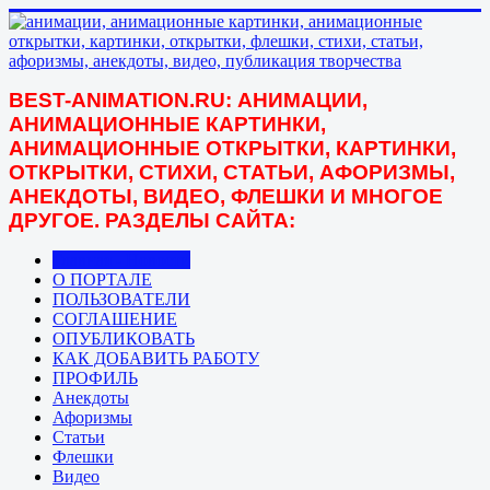
BEST-ANIMATION.RU: АНИМАЦИИ,
АНИМАЦИОННЫЕ КАРТИНКИ,
АНИМАЦИОННЫЕ ОТКРЫТКИ, КАРТИНКИ,
ОТКРЫТКИ, СТИХИ, СТАТЬИ, АФОРИЗМЫ,
АНЕКДОТЫ, ВИДЕО, ФЛЕШКИ И МНОГОЕ
ДРУГОЕ. РАЗДЕЛЫ САЙТА:
Главная - Новости
О ПОРТАЛЕ
ПОЛЬЗОВАТЕЛИ
СОГЛАШЕНИЕ
ОПУБЛИКОВАТЬ
КАК ДОБАВИТЬ РАБОТУ
ПРОФИЛЬ
Анекдоты
Афоризмы
Статьи
Флешки
Видео