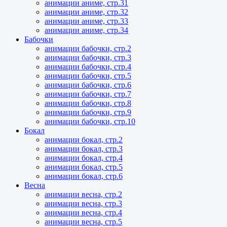
анимации аниме, стр.31
анимации аниме, стр.32
анимации аниме, стр.33
анимации аниме, стр.34
Бабочки
анимации бабочки, стр.2
анимации бабочки, стр.3
анимации бабочки, стр.4
анимации бабочки, стр.5
анимации бабочки, стр.6
анимации бабочки, стр.7
анимации бабочки, стр.8
анимации бабочки, стр.9
анимации бабочки, стр.10
Бокал
анимации бокал, стр.2
анимации бокал, стр.3
анимации бокал, стр.4
анимации бокал, стр.5
анимации бокал, стр.6
Весна
анимации весна, стр.2
анимации весна, стр.3
анимации весна, стр.4
анимации весна, стр.5