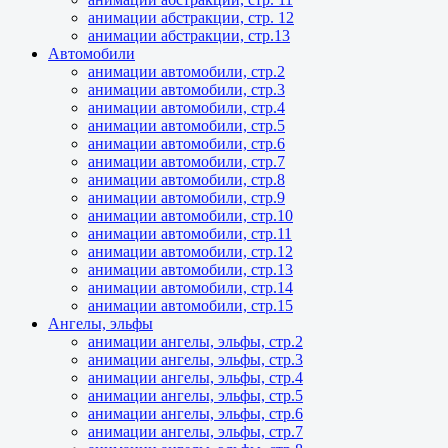
анимации абстракции, стр. 12
анимации абстракции, стр.13
Автомобили
анимации автомобили, стр.2
анимации автомобили, стр.3
анимации автомобили, стр.4
анимации автомобили, стр.5
анимации автомобили, стр.6
анимации автомобили, стр.7
анимации автомобили, стр.8
анимации автомобили, стр.9
анимации автомобили, стр.10
анимации автомобили, стр.11
анимации автомобили, стр.12
анимации автомобили, стр.13
анимации автомобили, стр.14
анимации автомобили, стр.15
Ангелы, эльфы
анимации ангелы, эльфы, стр.2
анимации ангелы, эльфы, стр.3
анимации ангелы, эльфы, стр.4
анимации ангелы, эльфы, стр.5
анимации ангелы, эльфы, стр.6
анимации ангелы, эльфы, стр.7