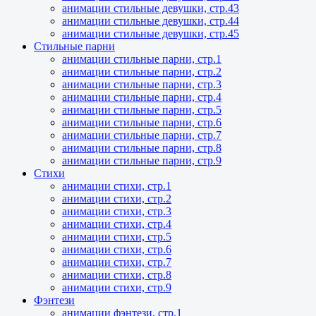
анимации стильные девушки, стр.43
анимации стильные девушки, стр.44
анимации стильные девушки, стр.45
Стильные парни
анимации стильные парни, стр.1
анимации стильные парни, стр.2
анимации стильные парни, стр.3
анимации стильные парни, стр.4
анимации стильные парни, стр.5
анимации стильные парни, стр.6
анимации стильные парни, стр.7
анимации стильные парни, стр.8
анимации стильные парни, стр.9
Стихи
анимации стихи, стр.1
анимации стихи, стр.2
анимации стихи, стр.3
анимации стихи, стр.4
анимации стихи, стр.5
анимации стихи, стр.6
анимации стихи, стр.7
анимации стихи, стр.8
анимации стихи, стр.9
Фэнтези
анимации фэнтези, стр.1