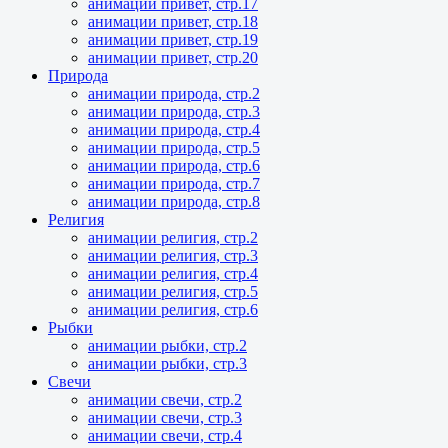
анимации привет, стр.17
анимации привет, стр.18
анимации привет, стр.19
анимации привет, стр.20
Природа
анимации природа, стр.2
анимации природа, стр.3
анимации природа, стр.4
анимации природа, стр.5
анимации природа, стр.6
анимации природа, стр.7
анимации природа, стр.8
Религия
анимации религия, стр.2
анимации религия, стр.3
анимации религия, стр.4
анимации религия, стр.5
анимации религия, стр.6
Рыбки
анимации рыбки, стр.2
анимации рыбки, стр.3
Свечи
анимации свечи, стр.2
анимации свечи, стр.3
анимации свечи, стр.4