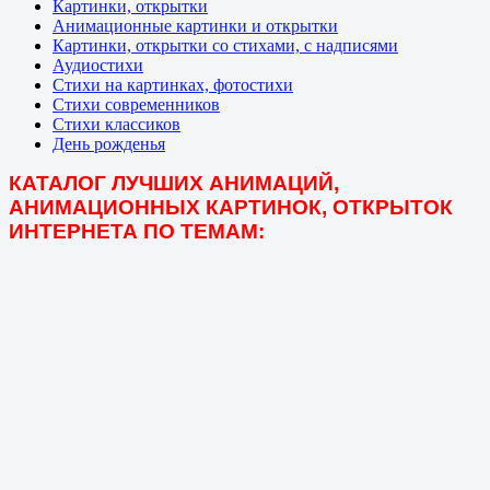
Картинки, открытки
Анимационные картинки и открытки
Картинки, открытки со стихами, с надписями
Аудиостихи
Стихи на картинках, фотостихи
Стихи современников
Стихи классиков
День рожденья
КАТАЛОГ ЛУЧШИХ АНИМАЦИЙ,
АНИМАЦИОННЫХ КАРТИНОК, ОТКРЫТОК
ИНТЕРНЕТА ПО ТЕМАМ: