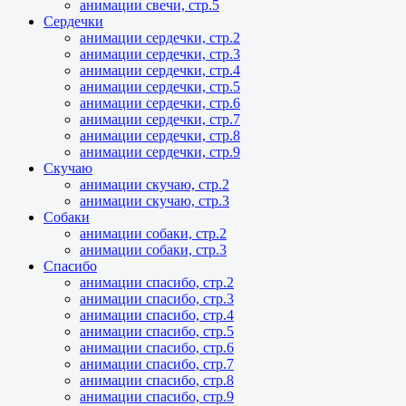
анимации свечи, стр.5
Сердечки
анимации сердечки, стр.2
анимации сердечки, стр.3
анимации сердечки, стр.4
анимации сердечки, стр.5
анимации сердечки, стр.6
анимации сердечки, стр.7
анимации сердечки, стр.8
анимации сердечки, стр.9
Скучаю
анимации скучаю, стр.2
анимации скучаю, стр.3
Собаки
анимации собаки, стр.2
анимации собаки, стр.3
Спасибо
анимации спасибо, стр.2
анимации спасибо, стр.3
анимации спасибо, стр.4
анимации спасибо, стр.5
анимации спасибо, стр.6
анимации спасибо, стр.7
анимации спасибо, стр.8
анимации спасибо, стр.9