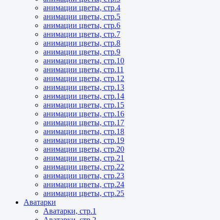
анимации цветы, стр.4
анимации цветы, стр.5
анимации цветы, стр.6
анимации цветы, стр.7
анимации цветы, стр.8
анимации цветы, стр.9
анимации цветы, стр.10
анимации цветы, стр.11
анимации цветы, стр.12
анимации цветы, стр.13
анимации цветы, стр.14
анимации цветы, стр.15
анимации цветы, стр.16
анимации цветы, стр.17
анимации цветы, стр.18
анимации цветы, стр.19
анимации цветы, стр.20
анимации цветы, стр.21
анимации цветы, стр.22
анимации цветы, стр.23
анимации цветы, стр.24
анимации цветы, стр.25
Аватарки
Аватарки, стр.1
Аватарки, стр.2