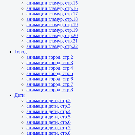
анимации гламур, стр.15
анимации гламур, стр.16
анимации гламур, стр.17
анимации гламур, стр.18
анимации гламур, стр.19
анимации гламур, стр.19
анимации гламур, стр.20
анимации гламур, стр.21
анимации гламур, стр.22
Город
анимации город, стр.2
анимации город, стр.3
анимации город, стр.4
анимации город, стр.5
анимации город, стр.6
анимации город, стр.7
анимации город, стр.8
Дети
анимации дети, стр.2
анимации дети, стр.3
анимации дети, стр.4
анимации дети, стр.5
анимации дети, стр.6
анимации дети, стр.7
анимации дети, стр.8