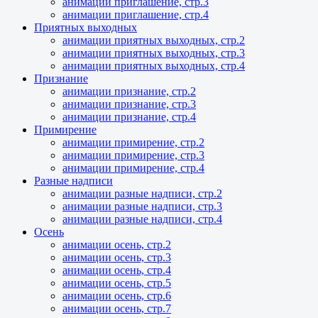
анимации приглашение, стр.3
анимации приглашение, стр.4
Приятных выходных
анимации приятных выходных, стр.2
анимации приятных выходных, стр.3
анимации приятных выходных, стр.4
Признание
анимации признание, стр.2
анимации признание, стр.3
анимации признание, стр.4
Примирение
анимации примирение, стр.2
анимации примирение, стр.3
анимации примирение, стр.4
Разные надписи
анимации разные надписи, стр.2
анимации разные надписи, стр.3
анимации разные надписи, стр.4
Осень
анимации осень, стр.2
анимации осень, стр.3
анимации осень, стр.4
анимации осень, стр.5
анимации осень, стр.6
анимации осень, стр.7