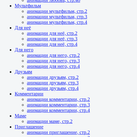
анимации любовь, стр.46
Мультфильм
анимации мультфильм, стр.2
анимации мультфильм, стр.3
анимации мультфильм, стр.4
Для неё
анимации для неё, стр.2
анимации для неё, стр.3
анимации для неё, стр.4
Для него
анимации для него, стр.2
анимации для него, стр.3
анимации для него, стр.4
Друзьям
анимации друзьям, стр.2
анимации друзьям, стр.3
анимации друзьям, стр.4
Комментарии
анимации комментарии, стр.2
анимации комментарии, стр.3
анимации комментарии, стр.4
Маме
анимации маме, стр.2
Приглашение
анимации приглашение, стр.2