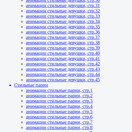
анимации стильные девушки, стр.30
анимации стильные девушки, стр.31
анимации стильные девушки, стр.32
анимации стильные девушки, стр.33
анимации стильные девушки, стр.34
анимации стильные девушки, стр.35
анимации стильные девушки, стр.36
анимации стильные девушки, стр.37
анимации стильные девушки, стр.38
анимации стильные девушки, стр.39
анимации стильные девушки, стр.40
анимации стильные девушки, стр.41
анимации стильные девушки, стр.42
анимации стильные девушки, стр.43
анимации стильные девушки, стр.44
анимации стильные девушки, стр.45
Стильные парни
анимации стильные парни, стр.1
анимации стильные парни, стр.2
анимации стильные парни, стр.3
анимации стильные парни, стр.4
анимации стильные парни, стр.5
анимации стильные парни, стр.6
анимации стильные парни, стр.7
анимации стильные парни, стр.8