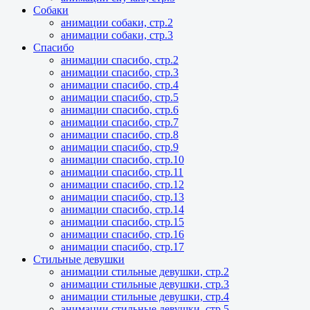
Собаки
анимации собаки, стр.2
анимации собаки, стр.3
Спасибо
анимации спасибо, стр.2
анимации спасибо, стр.3
анимации спасибо, стр.4
анимации спасибо, стр.5
анимации спасибо, стр.6
анимации спасибо, стр.7
анимации спасибо, стр.8
анимации спасибо, стр.9
анимации спасибо, стр.10
анимации спасибо, стр.11
анимации спасибо, стр.12
анимации спасибо, стр.13
анимации спасибо, стр.14
анимации спасибо, стр.15
анимации спасибо, стр.16
анимации спасибо, стр.17
Стильные девушки
анимации стильные девушки, стр.2
анимации стильные девушки, стр.3
анимации стильные девушки, стр.4
анимации стильные девушки, стр.5