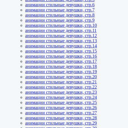
анимации стильные девушки, стр.6
анимации стильные девушки, стр.7
анимации стильные девушки, стр.8
анимации стильные девушки, стр.9
анимации стильные девушки, стр.10
анимации стильные девушки, стр.11
анимации стильные девушки, стр.12
анимации стильные девушки, стр.13
анимации стильные девушки, стр.14
анимации стильные девушки, стр.15
анимации стильные девушки, стр.16
анимации стильные девушки, стр.17
анимации стильные девушки, стр.18
анимации стильные девушки, стр.19
анимации стильные девушки, стр.20
анимации стильные девушки, стр.21
анимации стильные девушки, стр.22
анимации стильные девушки, стр.23
анимации стильные девушки, стр.24
анимации стильные девушки, стр.25
анимации стильные девушки, стр.26
анимации стильные девушки, стр.27
анимации стильные девушки, стр.28
анимации стильные девушки, стр.29