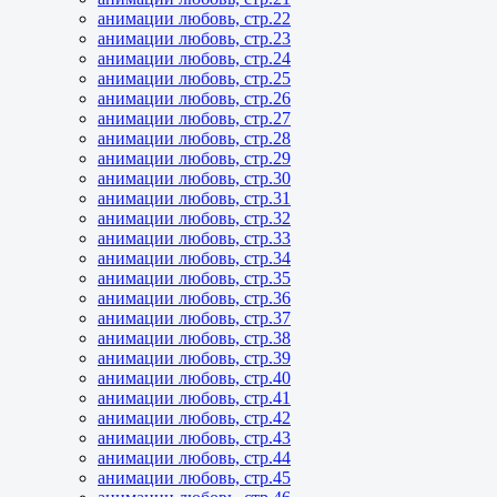
анимации любовь, стр.22
анимации любовь, стр.23
анимации любовь, стр.24
анимации любовь, стр.25
анимации любовь, стр.26
анимации любовь, стр.27
анимации любовь, стр.28
анимации любовь, стр.29
анимации любовь, стр.30
анимации любовь, стр.31
анимации любовь, стр.32
анимации любовь, стр.33
анимации любовь, стр.34
анимации любовь, стр.35
анимации любовь, стр.36
анимации любовь, стр.37
анимации любовь, стр.38
анимации любовь, стр.39
анимации любовь, стр.40
анимации любовь, стр.41
анимации любовь, стр.42
анимации любовь, стр.43
анимации любовь, стр.44
анимации любовь, стр.45