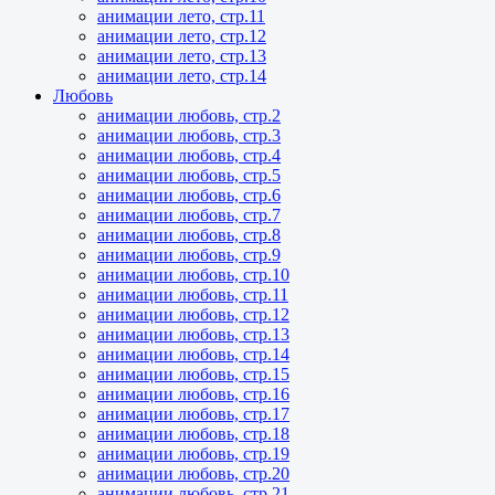
анимации лето, стр.11
анимации лето, стр.12
анимации лето, стр.13
анимации лето, стр.14
Любовь
анимации любовь, стр.2
анимации любовь, стр.3
анимации любовь, стр.4
анимации любовь, стр.5
анимации любовь, стр.6
анимации любовь, стр.7
анимации любовь, стр.8
анимации любовь, стр.9
анимации любовь, стр.10
анимации любовь, стр.11
анимации любовь, стр.12
анимации любовь, стр.13
анимации любовь, стр.14
анимации любовь, стр.15
анимации любовь, стр.16
анимации любовь, стр.17
анимации любовь, стр.18
анимации любовь, стр.19
анимации любовь, стр.20
анимации любовь, стр.21