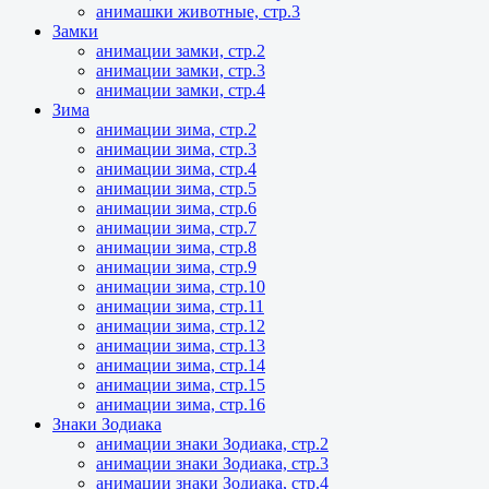
анимашки животные, стр.3
Замки
анимации замки, стр.2
анимации замки, стр.3
анимации замки, стр.4
Зима
анимации зима, стр.2
анимации зима, стр.3
анимации зима, стр.4
анимации зима, стр.5
анимации зима, стр.6
анимации зима, стр.7
анимации зима, стр.8
анимации зима, стр.9
анимации зима, стр.10
анимации зима, стр.11
анимации зима, стр.12
анимации зима, стр.13
анимации зима, стр.14
анимации зима, стр.15
анимации зима, стр.16
Знаки Зодиака
анимации знаки Зодиака, стр.2
анимации знаки Зодиака, стр.3
анимации знаки Зодиака, стр.4