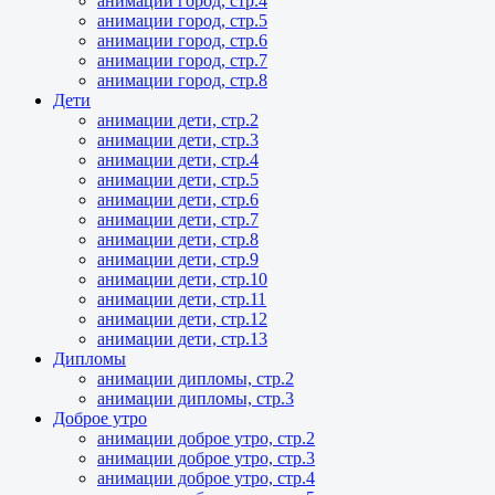
анимации город, стр.4
анимации город, стр.5
анимации город, стр.6
анимации город, стр.7
анимации город, стр.8
Дети
анимации дети, стр.2
анимации дети, стр.3
анимации дети, стр.4
анимации дети, стр.5
анимации дети, стр.6
анимации дети, стр.7
анимации дети, стр.8
анимации дети, стр.9
анимации дети, стр.10
анимации дети, стр.11
анимации дети, стр.12
анимации дети, стр.13
Дипломы
анимации дипломы, стр.2
анимации дипломы, стр.3
Доброе утро
анимации доброе утро, стр.2
анимации доброе утро, стр.3
анимации доброе утро, стр.4