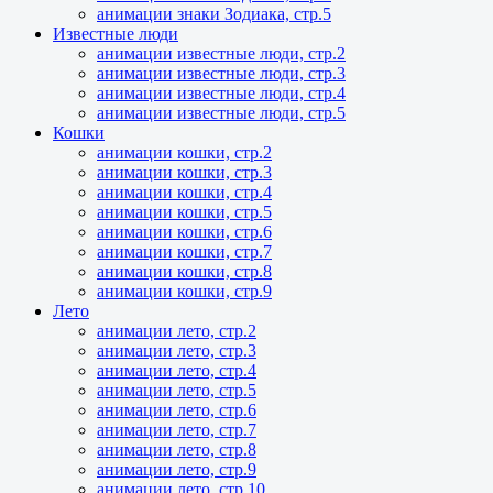
анимации знаки Зодиака, стр.5
Известные люди
анимации известные люди, стр.2
анимации известные люди, стр.3
анимации известные люди, стр.4
анимации известные люди, стр.5
Кошки
анимации кошки, стр.2
анимации кошки, стр.3
анимации кошки, стр.4
анимации кошки, стр.5
анимации кошки, стр.6
анимации кошки, стр.7
анимации кошки, стр.8
анимации кошки, стр.9
Лето
анимации лето, стр.2
анимации лето, стр.3
анимации лето, стр.4
анимации лето, стр.5
анимации лето, стр.6
анимации лето, стр.7
анимации лето, стр.8
анимации лето, стр.9
анимации лето, стр.10