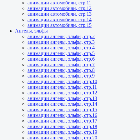
анимации автомобили, стр.11
анимации автомобили, стр.12
анимации автомобили, стр.13
анимации автомобили, стр.14
анимации автомобили, стр.15
Ангелы, эльфы
анимации ангелы, эльфы, стр.2
анимации ангелы, эльфы, стр.3
анимации ангелы, эльфы, стр.4
анимации ангелы, эльфы, стр.5
анимации ангелы, эльфы, стр.6
анимации ангелы, эльфы, стр.7
анимации ангелы, эльфы, стр.8
анимации ангелы, эльфы, стр.9
анимации ангелы, эльфы, стр.10
анимации ангелы, эльфы, стр.11
анимации ангелы, эльфы, стр.12
анимации ангелы, эльфы, стр.13
анимации ангелы, эльфы, стр.14
анимации ангелы, эльфы, стр.15
анимации ангелы, эльфы, стр.16
анимации ангелы, эльфы, стр.17
анимации ангелы, эльфы, стр.18
анимации ангелы, эльфы, стр.19
анимации ангелы, эльфы, стр.20