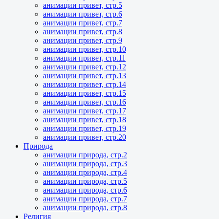
анимации привет, стр.5
анимации привет, стр.6
анимации привет, стр.7
анимации привет, стр.8
анимации привет, стр.9
анимации привет, стр.10
анимации привет, стр.11
анимации привет, стр.12
анимации привет, стр.13
анимации привет, стр.14
анимации привет, стр.15
анимации привет, стр.16
анимации привет, стр.17
анимации привет, стр.18
анимации привет, стр.19
анимации привет, стр.20
Природа
анимации природа, стр.2
анимации природа, стр.3
анимации природа, стр.4
анимации природа, стр.5
анимации природа, стр.6
анимации природа, стр.7
анимации природа, стр.8
Религия