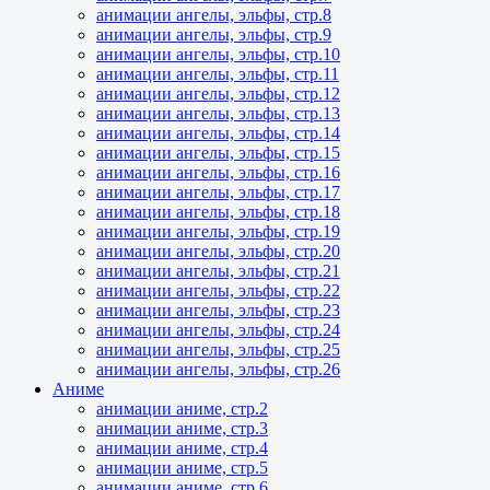
анимации ангелы, эльфы, стр.8
анимации ангелы, эльфы, стр.9
анимации ангелы, эльфы, стр.10
анимации ангелы, эльфы, стр.11
анимации ангелы, эльфы, стр.12
анимации ангелы, эльфы, стр.13
анимации ангелы, эльфы, стр.14
анимации ангелы, эльфы, стр.15
анимации ангелы, эльфы, стр.16
анимации ангелы, эльфы, стр.17
анимации ангелы, эльфы, стр.18
анимации ангелы, эльфы, стр.19
анимации ангелы, эльфы, стр.20
анимации ангелы, эльфы, стр.21
анимации ангелы, эльфы, стр.22
анимации ангелы, эльфы, стр.23
анимации ангелы, эльфы, стр.24
анимации ангелы, эльфы, стр.25
анимации ангелы, эльфы, стр.26
Аниме
анимации аниме, стр.2
анимации аниме, стр.3
анимации аниме, стр.4
анимации аниме, стр.5
анимации аниме, стр.6