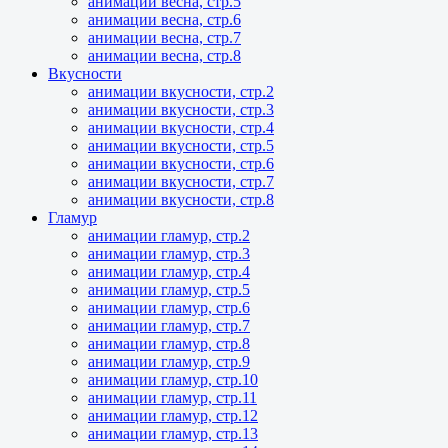
анимации весна, стр.5
анимации весна, стр.6
анимации весна, стр.7
анимации весна, стр.8
Вкусности
анимации вкусности, стр.2
анимации вкусности, стр.3
анимации вкусности, стр.4
анимации вкусности, стр.5
анимации вкусности, стр.6
анимации вкусности, стр.7
анимации вкусности, стр.8
Гламур
анимации гламур, стр.2
анимации гламур, стр.3
анимации гламур, стр.4
анимации гламур, стр.5
анимации гламур, стр.6
анимации гламур, стр.7
анимации гламур, стр.8
анимации гламур, стр.9
анимации гламур, стр.10
анимации гламур, стр.11
анимации гламур, стр.12
анимации гламур, стр.13