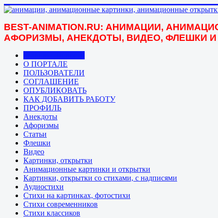
BEST-ANIMATION.RU: АНИМАЦИИ, АНИМАЦИ
АФОРИЗМЫ, АНЕКДОТЫ, ВИДЕО, ФЛЕШКИ И 
Главная - Новости
О ПОРТАЛЕ
ПОЛЬЗОВАТЕЛИ
СОГЛАШЕНИЕ
ОПУБЛИКОВАТЬ
КАК ДОБАВИТЬ РАБОТУ
ПРОФИЛЬ
Анекдоты
Афоризмы
Статьи
Флешки
Видео
Картинки, открытки
Анимационные картинки и открытки
Картинки, открытки со стихами, с надписями
Аудиостихи
Стихи на картинках, фотостихи
Стихи современников
Стихи классиков