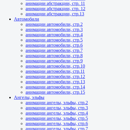
анимации абстракции, стр. 11
анимации абстракции, стр. 12
анимации абстракции, стр.13
Автомобили
анимации автомобили, стр.2
анимации автомобили, стр.3
анимации автомобили, стр.4
анимации автомобили, стр.5
анимации автомобили, стр.6
анимации автомобили, стр.7
анимации автомобили, стр.8
анимации автомобили, стр.9
анимации автомобили, стр.10
анимации автомобили, стр.11
анимации автомобили, стр.12
анимации автомобили, стр.13
анимации автомобили, стр.14
анимации автомобили, стр.15
Ангелы, эльфы
анимации ангелы, эльфы, стр.2
анимации ангелы, эльфы, стр.3
анимации ангелы, эльфы, стр.4
анимации ангелы, эльфы, стр.5
анимации ангелы, эльфы, стр.6
анимации ангелы, эльфы, стр.7