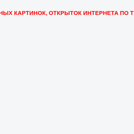
ЫХ КАРТИНОК, ОТКРЫТОК ИНТЕРНЕТА ПО 