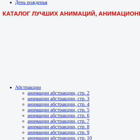
День рожденья
КАТАЛОГ ЛУЧШИХ АНИМАЦИЙ, АНИМАЦИОНН
Абстракции
анимации абстракции, стр. 2
анимации абстракции, стр. 3
анимации абстракции, стр. 4
анимации абстракции, стр. 5
анимации абстракции, стр. 6
анимации абстракции, стр. 7
анимации абстракции, стр. 8
анимации абстракции, стр. 9
анимации абстракции, стр. 10