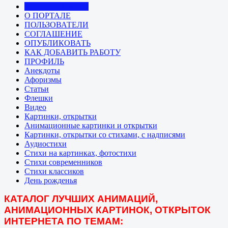
Главная - Новости
О ПОРТАЛЕ
ПОЛЬЗОВАТЕЛИ
СОГЛАШЕНИЕ
ОПУБЛИКОВАТЬ
КАК ДОБАВИТЬ РАБОТУ
ПРОФИЛЬ
Анекдоты
Афоризмы
Статьи
Флешки
Видео
Картинки, открытки
Анимационные картинки и открытки
Картинки, открытки со стихами, с надписями
Аудиостихи
Стихи на картинках, фотостихи
Стихи современников
Стихи классиков
День рожденья
КАТАЛОГ ЛУЧШИХ АНИМАЦИЙ,
АНИМАЦИОННЫХ КАРТИНОК, ОТКРЫТОК
ИНТЕРНЕТА ПО ТЕМАМ: