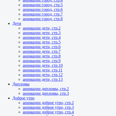
анимации город, стр.4
анимации город, стр.5
анимации город, стр.6
анимации город, стр.7
анимации город, стр.8
Дети
анимации дети, стр.2
анимации дети, стр.3
анимации дети, стр.4
анимации дети, стр.5
анимации дети, стр.6
анимации дети, стр.7
анимации дети, стр.8
анимации дети, стр.9
анимации дети, стр.10
анимации дети, стр.11
анимации дети, стр.12
анимации дети, стр.13
Дипломы
анимации дипломы, стр.2
анимации дипломы, стр.3
Доброе утро
анимации доброе утро, стр.2
анимации доброе утро, стр.3
анимации доброе утро, стр.4