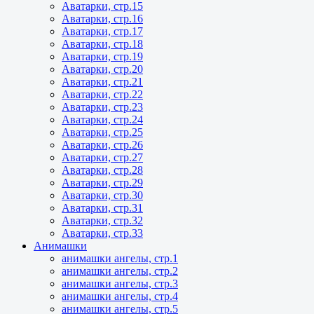
Аватарки, стр.15
Аватарки, стр.16
Аватарки, стр.17
Аватарки, стр.18
Аватарки, стр.19
Аватарки, стр.20
Аватарки, стр.21
Аватарки, стр.22
Аватарки, стр.23
Аватарки, стр.24
Аватарки, стр.25
Аватарки, стр.26
Аватарки, стр.27
Аватарки, стр.28
Аватарки, стр.29
Аватарки, стр.30
Аватарки, стр.31
Аватарки, стр.32
Аватарки, стр.33
Анимашки
анимашки ангелы, стр.1
анимашки ангелы, стр.2
анимашки ангелы, стр.3
анимашки ангелы, стр.4
анимашки ангелы, стр.5