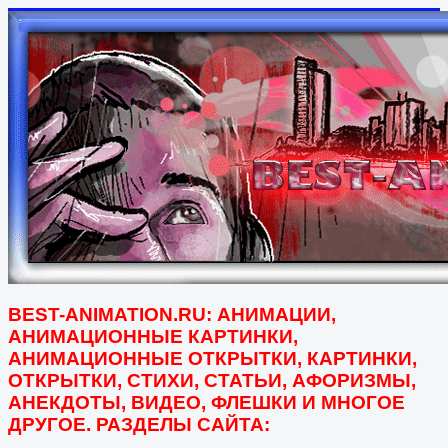
BEST-ANIMATION.RU: АНИМАЦИИ,
АНИМАЦИОННЫЕ КАРТИНКИ,
АНИМАЦИОННЫЕ ОТКРЫТКИ, КАРТИНКИ,
ОТКРЫТКИ, СТИХИ, СТАТЬИ, АФОРИЗМЫ,
АНЕКДОТЫ, ВИДЕО, ФЛЕШКИ И МНОГОЕ
ДРУГОЕ. РАЗДЕЛЫ САЙТА: