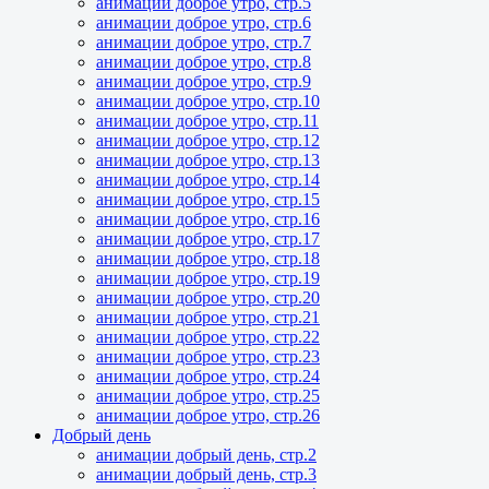
анимации доброе утро, стр.5
анимации доброе утро, стр.6
анимации доброе утро, стр.7
анимации доброе утро, стр.8
анимации доброе утро, стр.9
анимации доброе утро, стр.10
анимации доброе утро, стр.11
анимации доброе утро, стр.12
анимации доброе утро, стр.13
анимации доброе утро, стр.14
анимации доброе утро, стр.15
анимации доброе утро, стр.16
анимации доброе утро, стр.17
анимации доброе утро, стр.18
анимации доброе утро, стр.19
анимации доброе утро, стр.20
анимации доброе утро, стр.21
анимации доброе утро, стр.22
анимации доброе утро, стр.23
анимации доброе утро, стр.24
анимации доброе утро, стр.25
анимации доброе утро, стр.26
Добрый день
анимации добрый день, стр.2
анимации добрый день, стр.3