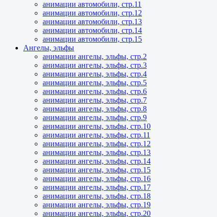
анимации автомобили, стр.11
анимации автомобили, стр.12
анимации автомобили, стр.13
анимации автомобили, стр.14
анимации автомобили, стр.15
Ангелы, эльфы
анимации ангелы, эльфы, стр.2
анимации ангелы, эльфы, стр.3
анимации ангелы, эльфы, стр.4
анимации ангелы, эльфы, стр.5
анимации ангелы, эльфы, стр.6
анимации ангелы, эльфы, стр.7
анимации ангелы, эльфы, стр.8
анимации ангелы, эльфы, стр.9
анимации ангелы, эльфы, стр.10
анимации ангелы, эльфы, стр.11
анимации ангелы, эльфы, стр.12
анимации ангелы, эльфы, стр.13
анимации ангелы, эльфы, стр.14
анимации ангелы, эльфы, стр.15
анимации ангелы, эльфы, стр.16
анимации ангелы, эльфы, стр.17
анимации ангелы, эльфы, стр.18
анимации ангелы, эльфы, стр.19
анимации ангелы, эльфы, стр.20