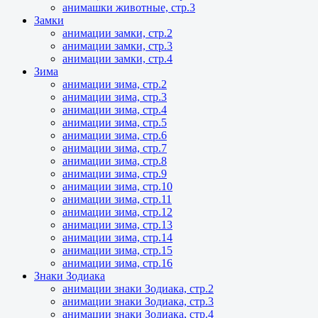
анимашки животные, стр.3
Замки
анимации замки, стр.2
анимации замки, стр.3
анимации замки, стр.4
Зима
анимации зима, стр.2
анимации зима, стр.3
анимации зима, стр.4
анимации зима, стр.5
анимации зима, стр.6
анимации зима, стр.7
анимации зима, стр.8
анимации зима, стр.9
анимации зима, стр.10
анимации зима, стр.11
анимации зима, стр.12
анимации зима, стр.13
анимации зима, стр.14
анимации зима, стр.15
анимации зима, стр.16
Знаки Зодиака
анимации знаки Зодиака, стр.2
анимации знаки Зодиака, стр.3
анимации знаки Зодиака, стр.4