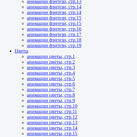
анимации фэнтези, стр.13
анимации фэнтези, стр.14
анимации фэнтези, стр.14
анимации фэнтези, стр.15
анимации фэнтези, стр.15
анимации фэнтези, стр.16
анимации фэнтези, стр.17
анимации фэнтези, стр.18
анимации фэнтези, стр.19
Цветы
анимации цветы, стр.1
анимации цветы, стр.2
анимации цветы, стр.3
анимации цветы, стр.4
анимации цветы, стр.5
анимации цветы, стр.6
анимации цветы, стр.7
анимации цветы, стр.8
анимации цветы, стр.9
анимации цветы, стр.10
анимации цветы, стр.11
анимации цветы, стр.12
анимации цветы, стр.13
анимации цветы, стр.14
анимации цветы, стр.15