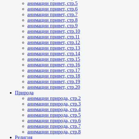
анимации привет, стр.5
анимации привет, стр.6
анимации привет, стр.7
анимации привет, стр.8
анимации привет, стр.9
анимации привет, стр.10
анимации привет, стр.11
анимации привет, стр.12
анимации привет, стр.13
анимации привет, стр.14
анимации привет, стр.15
анимации привет, стр.16
анимации привет, стр.17
анимации привет, стр.18
анимации привет, стр.19
анимации привет, стр.20
Природа
анимации природа, стр.2
анимации природа, стр.3
анимации природа, стр.4
анимации природа, стр.5
анимации природа, стр.6
анимации природа, стр.7
анимации природа, стр.8
Религия