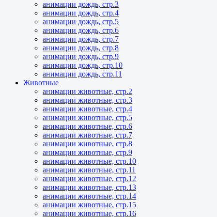
анимации дождь, стр.3
анимации дождь, стр.4
анимации дождь, стр.5
анимации дождь, стр.6
анимации дождь, стр.7
анимации дождь, стр.8
анимации дождь, стр.9
анимации дождь, стр.10
анимации дождь, стр.11
Животные
анимации животные, стр.2
анимации животные, стр.3
анимации животные, стр.4
анимации животные, стр.5
анимации животные, стр.6
анимации животные, стр.7
анимации животные, стр.8
анимации животные, стр.9
анимации животные, стр.10
анимации животные, стр.11
анимации животные, стр.12
анимации животные, стр.13
анимации животные, стр.14
анимации животные, стр.15
анимации животные, стр.16