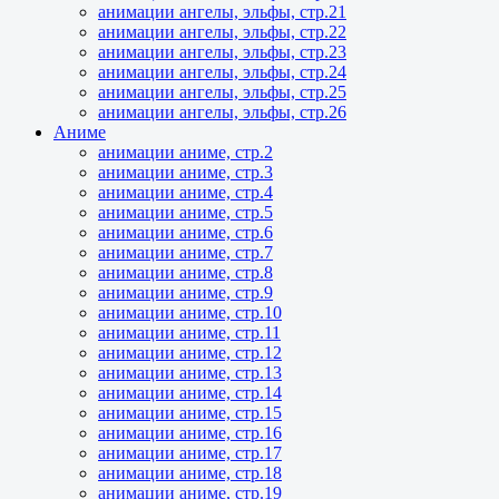
анимации ангелы, эльфы, стр.21
анимации ангелы, эльфы, стр.22
анимации ангелы, эльфы, стр.23
анимации ангелы, эльфы, стр.24
анимации ангелы, эльфы, стр.25
анимации ангелы, эльфы, стр.26
Аниме
анимации аниме, стр.2
анимации аниме, стр.3
анимации аниме, стр.4
анимации аниме, стр.5
анимации аниме, стр.6
анимации аниме, стр.7
анимации аниме, стр.8
анимации аниме, стр.9
анимации аниме, стр.10
анимации аниме, стр.11
анимации аниме, стр.12
анимации аниме, стр.13
анимации аниме, стр.14
анимации аниме, стр.15
анимации аниме, стр.16
анимации аниме, стр.17
анимации аниме, стр.18
анимации аниме, стр.19