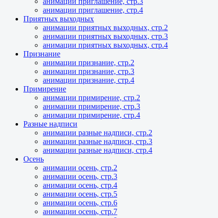
анимации приглашение, стр.3
анимации приглашение, стр.4
Приятных выходных
анимации приятных выходных, стр.2
анимации приятных выходных, стр.3
анимации приятных выходных, стр.4
Признание
анимации признание, стр.2
анимации признание, стр.3
анимации признание, стр.4
Примирение
анимации примирение, стр.2
анимации примирение, стр.3
анимации примирение, стр.4
Разные надписи
анимации разные надписи, стр.2
анимации разные надписи, стр.3
анимации разные надписи, стр.4
Осень
анимации осень, стр.2
анимации осень, стр.3
анимации осень, стр.4
анимации осень, стр.5
анимации осень, стр.6
анимации осень, стр.7