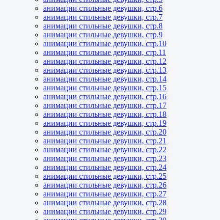
анимации стильные девушки, стр.6
анимации стильные девушки, стр.7
анимации стильные девушки, стр.8
анимации стильные девушки, стр.9
анимации стильные девушки, стр.10
анимации стильные девушки, стр.11
анимации стильные девушки, стр.12
анимации стильные девушки, стр.13
анимации стильные девушки, стр.14
анимации стильные девушки, стр.15
анимации стильные девушки, стр.16
анимации стильные девушки, стр.17
анимации стильные девушки, стр.18
анимации стильные девушки, стр.19
анимации стильные девушки, стр.20
анимации стильные девушки, стр.21
анимации стильные девушки, стр.22
анимации стильные девушки, стр.23
анимации стильные девушки, стр.24
анимации стильные девушки, стр.25
анимации стильные девушки, стр.26
анимации стильные девушки, стр.27
анимации стильные девушки, стр.28
анимации стильные девушки, стр.29