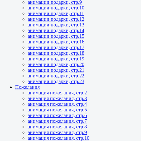
анимации подарки, стр.9
анимации подарки, стр.10
анимации подарки, стр.11
анимации подарки, стр.12
анимации подарки, стр.13
анимации подарки, стр.14
анимации подарки, стр.15
анимации подарки, стр.16
анимации подарки, стр.17
анимации подарки, стр.18
анимации подарки, стр.19
анимации подарки, стр.20
анимации подарки, стр.21
анимации подарки, стр.22
анимации подарки, стр.23
Пожелания
анимация пожелания, стр.2
анимация пожелания, стр.3
анимация пожелания, стр.4
анимация пожелания, стр.5
анимация пожелания, стр.6
анимация пожелания, стр.7
анимация пожелания, стр.8
анимация пожелания, стр.9
анимация пожелания, стр.10