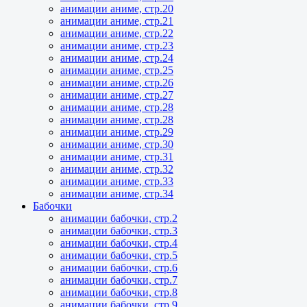
анимации аниме, стр.20
анимации аниме, стр.21
анимации аниме, стр.22
анимации аниме, стр.23
анимации аниме, стр.24
анимации аниме, стр.25
анимации аниме, стр.26
анимации аниме, стр.27
анимации аниме, стр.28
анимации аниме, стр.28
анимации аниме, стр.29
анимации аниме, стр.30
анимации аниме, стр.31
анимации аниме, стр.32
анимации аниме, стр.33
анимации аниме, стр.34
Бабочки
анимации бабочки, стр.2
анимации бабочки, стр.3
анимации бабочки, стр.4
анимации бабочки, стр.5
анимации бабочки, стр.6
анимации бабочки, стр.7
анимации бабочки, стр.8
анимации бабочки, стр.9