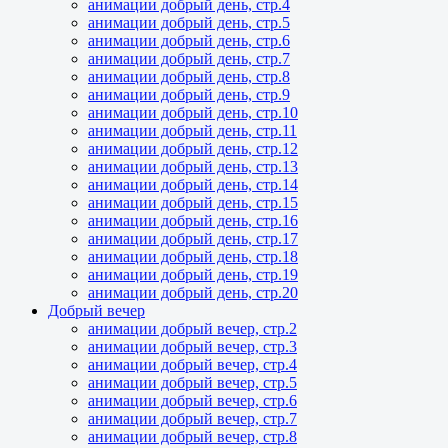
анимации добрый день, стр.4
анимации добрый день, стр.5
анимации добрый день, стр.6
анимации добрый день, стр.7
анимации добрый день, стр.8
анимации добрый день, стр.9
анимации добрый день, стр.10
анимации добрый день, стр.11
анимации добрый день, стр.12
анимации добрый день, стр.13
анимации добрый день, стр.14
анимации добрый день, стр.15
анимации добрый день, стр.16
анимации добрый день, стр.17
анимации добрый день, стр.18
анимации добрый день, стр.19
анимации добрый день, стр.20
Добрый вечер
анимации добрый вечер, стр.2
анимации добрый вечер, стр.3
анимации добрый вечер, стр.4
анимации добрый вечер, стр.5
анимации добрый вечер, стр.6
анимации добрый вечер, стр.7
анимации добрый вечер, стр.8