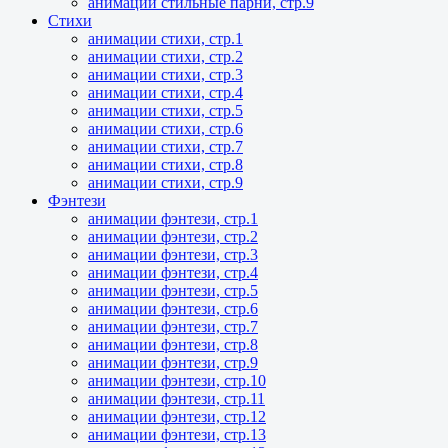
анимации стильные парни, стр.9
Стихи
анимации стихи, стр.1
анимации стихи, стр.2
анимации стихи, стр.3
анимации стихи, стр.4
анимации стихи, стр.5
анимации стихи, стр.6
анимации стихи, стр.7
анимации стихи, стр.8
анимации стихи, стр.9
Фэнтези
анимации фэнтези, стр.1
анимации фэнтези, стр.2
анимации фэнтези, стр.3
анимации фэнтези, стр.4
анимации фэнтези, стр.5
анимации фэнтези, стр.6
анимации фэнтези, стр.7
анимации фэнтези, стр.8
анимации фэнтези, стр.9
анимации фэнтези, стр.10
анимации фэнтези, стр.11
анимации фэнтези, стр.12
анимации фэнтези, стр.13