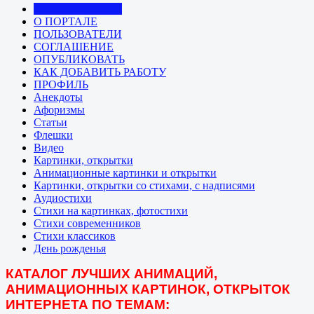
Главная - Новости
О ПОРТАЛЕ
ПОЛЬЗОВАТЕЛИ
СОГЛАШЕНИЕ
ОПУБЛИКОВАТЬ
КАК ДОБАВИТЬ РАБОТУ
ПРОФИЛЬ
Анекдоты
Афоризмы
Статьи
Флешки
Видео
Картинки, открытки
Анимационные картинки и открытки
Картинки, открытки со стихами, с надписями
Аудиостихи
Стихи на картинках, фотостихи
Стихи современников
Стихи классиков
День рожденья
КАТАЛОГ ЛУЧШИХ АНИМАЦИЙ,
АНИМАЦИОННЫХ КАРТИНОК, ОТКРЫТОК
ИНТЕРНЕТА ПО ТЕМАМ: