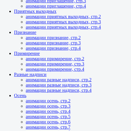
анимации приглашение, стр.3
анимации приглашение, стр.4
Приятных выходных
анимации приятных выходных, стр.2
анимации приятных выходных, стр.3
анимации приятных выходных, стр.4
Признание
анимации признание, стр.2
анимации признание, стр.3
анимации признание, стр.4
Примирение
анимации примирение, стр.2
анимации примирение, стр.3
анимации примирение, стр.4
Разные надписи
анимации разные надписи, стр.2
анимации разные надписи, стр.3
анимации разные надписи, стр.4
Осень
анимации осень, стр.2
анимации осень, стр.3
анимации осень, стр.4
анимации осень, стр.5
анимации осень, стр.6
анимации осень, стр.7