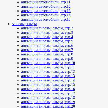
анимации автомобили, стр.11
анимации автомобили, стр.12
анимации автомобили, стр.13
анимации автомобили, стр.14
анимации автомобили, стр.15
Ангелы, эльфы
анимации ангелы, эльфы, стр.2
анимации ангелы, эльфы, стр.3
анимации ангелы, эльфы, стр.4
анимации ангелы, эльфы, стр.5
анимации ангелы, эльфы, стр.6
анимации ангелы, эльфы, стр.7
анимации ангелы, эльфы, стр.8
анимации ангелы, эльфы, стр.9
анимации ангелы, эльфы, стр.10
анимации ангелы, эльфы, стр.11
анимации ангелы, эльфы, стр.12
анимации ангелы, эльфы, стр.13
анимации ангелы, эльфы, стр.14
анимации ангелы, эльфы, стр.15
анимации ангелы, эльфы, стр.16
анимации ангелы, эльфы, стр.17
анимации ангелы, эльфы, стр.18
анимации ангелы, эльфы, стр.19
анимации ангелы, эльфы, стр.20