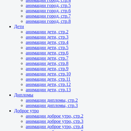
анимации город, стр.4
анимации город, стр.5
анимации город, стр.6
анимации город, стр.7
анимации город, стр.8
Дети
анимации дети, стр.2
анимации дети, стр.3
анимации дети, стр.4
анимации дети, стр.5
анимации дети, стр.6
анимации дети, стр.7
анимации дети, стр.8
анимации дети, стр.9
анимации дети, стр.10
анимации дети, стр.11
анимации дети, стр.12
анимации дети, стр.13
Дипломы
анимации дипломы, стр.2
анимации дипломы, стр.3
Доброе утро
анимации доброе утро, стр.2
анимации доброе утро, стр.3
анимации доброе утро, стр.4