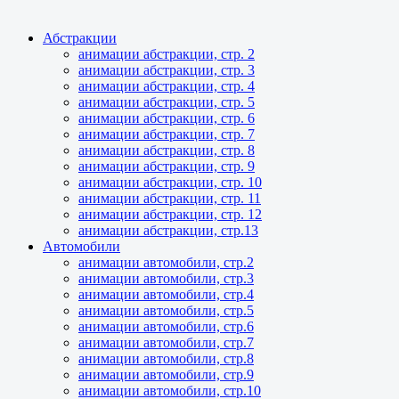
Абстракции
анимации абстракции, стр. 2
анимации абстракции, стр. 3
анимации абстракции, стр. 4
анимации абстракции, стр. 5
анимации абстракции, стр. 6
анимации абстракции, стр. 7
анимации абстракции, стр. 8
анимации абстракции, стр. 9
анимации абстракции, стр. 10
анимации абстракции, стр. 11
анимации абстракции, стр. 12
анимации абстракции, стр.13
Автомобили
анимации автомобили, стр.2
анимации автомобили, стр.3
анимации автомобили, стр.4
анимации автомобили, стр.5
анимации автомобили, стр.6
анимации автомобили, стр.7
анимации автомобили, стр.8
анимации автомобили, стр.9
анимации автомобили, стр.10