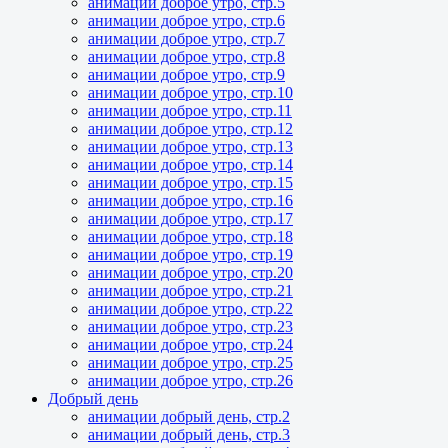
анимации доброе утро, стр.5
анимации доброе утро, стр.6
анимации доброе утро, стр.7
анимации доброе утро, стр.8
анимации доброе утро, стр.9
анимации доброе утро, стр.10
анимации доброе утро, стр.11
анимации доброе утро, стр.12
анимации доброе утро, стр.13
анимации доброе утро, стр.14
анимации доброе утро, стр.15
анимации доброе утро, стр.16
анимации доброе утро, стр.17
анимации доброе утро, стр.18
анимации доброе утро, стр.19
анимации доброе утро, стр.20
анимации доброе утро, стр.21
анимации доброе утро, стр.22
анимации доброе утро, стр.23
анимации доброе утро, стр.24
анимации доброе утро, стр.25
анимации доброе утро, стр.26
Добрый день
анимации добрый день, стр.2
анимации добрый день, стр.3