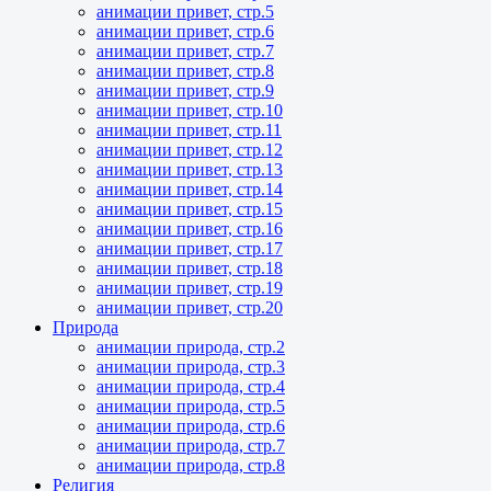
анимации привет, стр.5
анимации привет, стр.6
анимации привет, стр.7
анимации привет, стр.8
анимации привет, стр.9
анимации привет, стр.10
анимации привет, стр.11
анимации привет, стр.12
анимации привет, стр.13
анимации привет, стр.14
анимации привет, стр.15
анимации привет, стр.16
анимации привет, стр.17
анимации привет, стр.18
анимации привет, стр.19
анимации привет, стр.20
Природа
анимации природа, стр.2
анимации природа, стр.3
анимации природа, стр.4
анимации природа, стр.5
анимации природа, стр.6
анимации природа, стр.7
анимации природа, стр.8
Религия