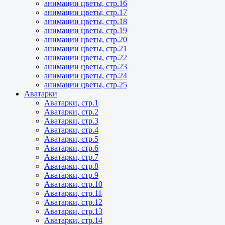
анимации цветы, стр.16
анимации цветы, стр.17
анимации цветы, стр.18
анимации цветы, стр.19
анимации цветы, стр.20
анимации цветы, стр.21
анимации цветы, стр.22
анимации цветы, стр.23
анимации цветы, стр.24
анимации цветы, стр.25
Аватарки
Аватарки, стр.1
Аватарки, стр.2
Аватарки, стр.3
Аватарки, стр.4
Аватарки, стр.5
Аватарки, стр.6
Аватарки, стр.7
Аватарки, стр.8
Аватарки, стр.9
Аватарки, стр.10
Аватарки, стр.11
Аватарки, стр.12
Аватарки, стр.13
Аватарки, стр.14