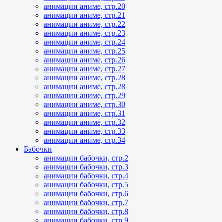
анимации аниме, стр.20
анимации аниме, стр.21
анимации аниме, стр.22
анимации аниме, стр.23
анимации аниме, стр.24
анимации аниме, стр.25
анимации аниме, стр.26
анимации аниме, стр.27
анимации аниме, стр.28
анимации аниме, стр.28
анимации аниме, стр.29
анимации аниме, стр.30
анимации аниме, стр.31
анимации аниме, стр.32
анимации аниме, стр.33
анимации аниме, стр.34
Бабочки
анимации бабочки, стр.2
анимации бабочки, стр.3
анимации бабочки, стр.4
анимации бабочки, стр.5
анимации бабочки, стр.6
анимации бабочки, стр.7
анимации бабочки, стр.8
анимации бабочки, стр.9