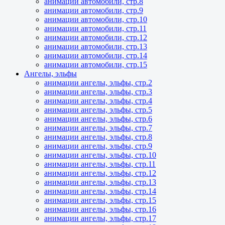
анимации автомобили, стр.8
анимации автомобили, стр.9
анимации автомобили, стр.10
анимации автомобили, стр.11
анимации автомобили, стр.12
анимации автомобили, стр.13
анимации автомобили, стр.14
анимации автомобили, стр.15
Ангелы, эльфы
анимации ангелы, эльфы, стр.2
анимации ангелы, эльфы, стр.3
анимации ангелы, эльфы, стр.4
анимации ангелы, эльфы, стр.5
анимации ангелы, эльфы, стр.6
анимации ангелы, эльфы, стр.7
анимации ангелы, эльфы, стр.8
анимации ангелы, эльфы, стр.9
анимации ангелы, эльфы, стр.10
анимации ангелы, эльфы, стр.11
анимации ангелы, эльфы, стр.12
анимации ангелы, эльфы, стр.13
анимации ангелы, эльфы, стр.14
анимации ангелы, эльфы, стр.15
анимации ангелы, эльфы, стр.16
анимации ангелы, эльфы, стр.17