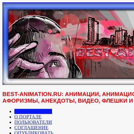
BEST-ANIMATION.RU: АНИМАЦИИ, АНИМАЦИ
АФОРИЗМЫ, АНЕКДОТЫ, ВИДЕО, ФЛЕШКИ И 
Главная - Новости
О ПОРТАЛЕ
ПОЛЬЗОВАТЕЛИ
СОГЛАШЕНИЕ
ОПУБЛИКОВАТЬ