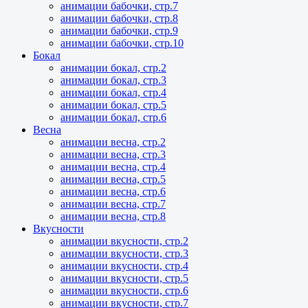
анимации бабочки, стр.7
анимации бабочки, стр.8
анимации бабочки, стр.9
анимации бабочки, стр.10
Бокал
анимации бокал, стр.2
анимации бокал, стр.3
анимации бокал, стр.4
анимации бокал, стр.5
анимации бокал, стр.6
Весна
анимации весна, стр.2
анимации весна, стр.3
анимации весна, стр.4
анимации весна, стр.5
анимации весна, стр.6
анимации весна, стр.7
анимации весна, стр.8
Вкусности
анимации вкусности, стр.2
анимации вкусности, стр.3
анимации вкусности, стр.4
анимации вкусности, стр.5
анимации вкусности, стр.6
анимации вкусности, стр.7