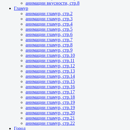
анимации вкусности, стр.8
Гламур
анимации гламур, стр.2
анимации гламур, стр.3
анимации гламур, стр.4
анимации гламур, стр.5
анимации гламур, стр.6
анимации гламур, стр.7
анимации гламур, стр.8
анимации гламур, стр.9
анимации гламур, стр.10
анимации гламур, стр.11
анимации гламур, стр.12
анимации гламур, стр.13
анимации гламур, стр.14
анимации гламур, стр.15
анимации гламур, стр.16
анимации гламур, стр.17
анимации гламур, стр.18
анимации гламур, стр.19
анимации гламур, стр.19
анимации гламур, стр.20
анимации гламур, стр.21
анимации гламур, стр.22
Город