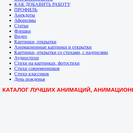
КАК ДОБАВИТЬ РАБОТУ
ПРОФИЛЬ
Анекдоты
Афоризмы
Статьи
Флешки
Видео
Картинки, открытки
Анимационные картинки и открытки
Картинки, открытки со стихами, с надписями
Аудиостихи
Стихи на картинках, фотостихи
Стихи современников
Стихи классиков
День рожденья
КАТАЛОГ ЛУЧШИХ АНИМАЦИЙ, АНИМАЦИОНН