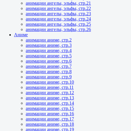
анимации ангелы, эльфы, стр.21
анимации ангелы, эльфы, стр.22
анимации ангелы, эльфы, стр.23
анимации ангелы, эльфы, стр.24
анимации ангелы, эльфы, стр.25
анимации ангелы, эльфы, стр.26
Аниме
анимации аниме, стр.2
анимации аниме, стр.3
анимации аниме, стр.4
анимации аниме, стр.5
анимации аниме, стр.6
анимации аниме, стр.7
анимации аниме, стр.8
анимации аниме, стр.9
анимации аниме, стр.10
анимации аниме, стр.11
анимации аниме, стр.12
анимации аниме, стр.13
анимации аниме, стр.14
анимации аниме, стр.15
анимации аниме, стр.16
анимации аниме, стр.17
анимации аниме, стр.18
анимации аниме, стр.19