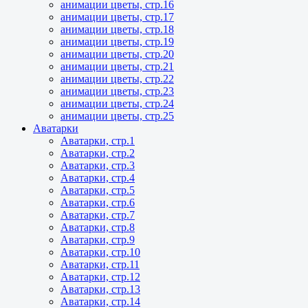
анимации цветы, стр.16
анимации цветы, стр.17
анимации цветы, стр.18
анимации цветы, стр.19
анимации цветы, стр.20
анимации цветы, стр.21
анимации цветы, стр.22
анимации цветы, стр.23
анимации цветы, стр.24
анимации цветы, стр.25
Аватарки
Аватарки, стр.1
Аватарки, стр.2
Аватарки, стр.3
Аватарки, стр.4
Аватарки, стр.5
Аватарки, стр.6
Аватарки, стр.7
Аватарки, стр.8
Аватарки, стр.9
Аватарки, стр.10
Аватарки, стр.11
Аватарки, стр.12
Аватарки, стр.13
Аватарки, стр.14