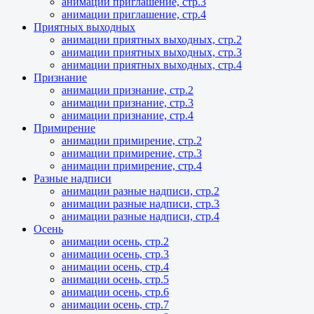
анимации приглашение, стр.3
анимации приглашение, стр.4
Приятных выходных
анимации приятных выходных, стр.2
анимации приятных выходных, стр.3
анимации приятных выходных, стр.4
Признание
анимации признание, стр.2
анимации признание, стр.3
анимации признание, стр.4
Примирение
анимации примирение, стр.2
анимации примирение, стр.3
анимации примирение, стр.4
Разные надписи
анимации разные надписи, стр.2
анимации разные надписи, стр.3
анимации разные надписи, стр.4
Осень
анимации осень, стр.2
анимации осень, стр.3
анимации осень, стр.4
анимации осень, стр.5
анимации осень, стр.6
анимации осень, стр.7