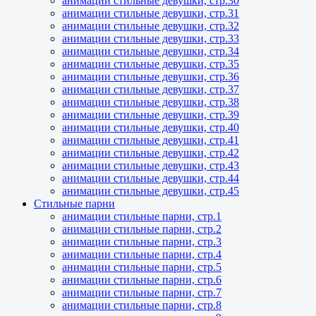
анимации стильные девушки, стр.30
анимации стильные девушки, стр.31
анимации стильные девушки, стр.32
анимации стильные девушки, стр.33
анимации стильные девушки, стр.34
анимации стильные девушки, стр.35
анимации стильные девушки, стр.36
анимации стильные девушки, стр.37
анимации стильные девушки, стр.38
анимации стильные девушки, стр.39
анимации стильные девушки, стр.40
анимации стильные девушки, стр.41
анимации стильные девушки, стр.42
анимации стильные девушки, стр.43
анимации стильные девушки, стр.44
анимации стильные девушки, стр.45
Стильные парни
анимации стильные парни, стр.1
анимации стильные парни, стр.2
анимации стильные парни, стр.3
анимации стильные парни, стр.4
анимации стильные парни, стр.5
анимации стильные парни, стр.6
анимации стильные парни, стр.7
анимации стильные парни, стр.8