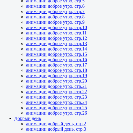
анимации доброе утро, стр.5
анимации доброе утро, стр.6
анимации доброе утро, стр.7
анимации доброе утро, стр.8
анимации доброе утро, стр.9
анимации доброе утро, стр.10
анимации доброе утро, стр.11
анимации доброе утро, стр.12
анимации доброе утро, стр.13
анимации доброе утро, стр.14
анимации доброе утро, стр.15
анимации доброе утро, стр.16
анимации доброе утро, стр.17
анимации доброе утро, стр.18
анимации доброе утро, стр.19
анимации доброе утро, стр.20
анимации доброе утро, стр.21
анимации доброе утро, стр.22
анимации доброе утро, стр.23
анимации доброе утро, стр.24
анимации доброе утро, стр.25
анимации доброе утро, стр.26
Добрый день
анимации добрый день, стр.2
анимации добрый день, стр.3