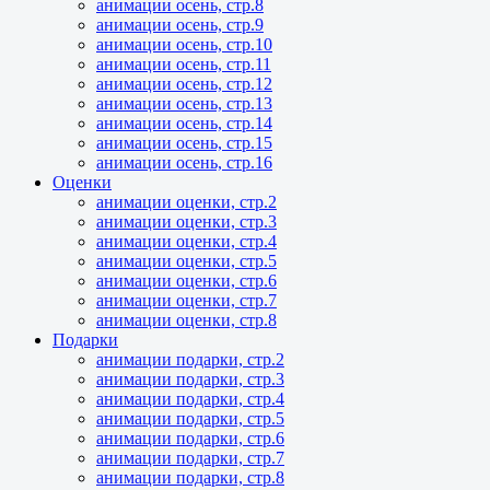
анимации осень, стр.8
анимации осень, стр.9
анимации осень, стр.10
анимации осень, стр.11
анимации осень, стр.12
анимации осень, стр.13
анимации осень, стр.14
анимации осень, стр.15
анимации осень, стр.16
Оценки
анимации оценки, стр.2
анимации оценки, стр.3
анимации оценки, стр.4
анимации оценки, стр.5
анимации оценки, стр.6
анимации оценки, стр.7
анимации оценки, стр.8
Подарки
анимации подарки, стр.2
анимации подарки, стр.3
анимации подарки, стр.4
анимации подарки, стр.5
анимации подарки, стр.6
анимации подарки, стр.7
анимации подарки, стр.8