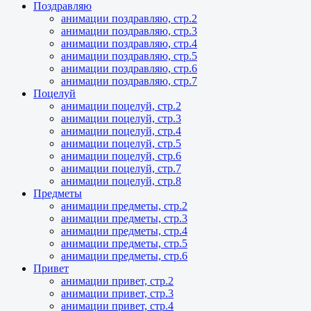
Поздравляю
анимации поздравляю, стр.2
анимации поздравляю, стр.3
анимации поздравляю, стр.4
анимации поздравляю, стр.5
анимации поздравляю, стр.6
анимации поздравляю, стр.7
Поцелуй
анимации поцелуй, стр.2
анимации поцелуй, стр.3
анимации поцелуй, стр.4
анимации поцелуй, стр.5
анимации поцелуй, стр.6
анимации поцелуй, стр.7
анимации поцелуй, стр.8
Предметы
анимации предметы, стр.2
анимации предметы, стр.3
анимации предметы, стр.4
анимации предметы, стр.5
анимации предметы, стр.6
Привет
анимации привет, стр.2
анимации привет, стр.3
анимации привет, стр.4