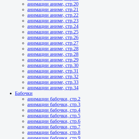
анимации аниме, стр.20
анимации аниме, стр.21
анимации аниме, стр.22
анимации аниме, стр.23
анимации аниме, стр.24
анимации аниме, стр.25
анимации аниме, стр.26
анимации аниме, стр.27
анимации аниме, стр.28
анимации аниме, стр.28
анимации аниме, стр.29
анимации аниме, стр.30
анимации аниме, стр.31
анимации аниме, стр.32
анимации аниме, стр.33
анимации аниме, стр.34
Бабочки
анимации бабочки, стр.2
анимации бабочки, стр.3
анимации бабочки, стр.4
анимации бабочки, стр.5
анимации бабочки, стр.6
анимации бабочки, стр.7
анимации бабочки, стр.8
анимации бабочки, стр.9