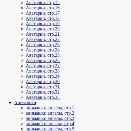
Аватарки, стр.15
Аватарки, стр.16
Аватарки, стр.17
Аватарки, стр.18
Аватарки, стр.19
Аватарки, стр.20
Аватарки, стр.21
Аватарки, стр.22
Аватарки, стр.23
Аватарки, стр.24
Аватарки, стр.25
Аватарки, стр.26
Аватарки, стр.27
Аватарки, стр.28
Аватарки, стр.29
Аватарки, стр.30
Аватарки, стр.31
Аватарки, стр.32
Аватарки, стр.33
Анимашки
анимашки ангелы, стр.1
анимашки ангелы, стр.2
анимашки ангелы, стр.3
анимашки ангелы, стр.4
анимашки ангелы, стр.5