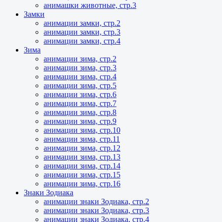
анимашки животные, стр.3
Замки
анимации замки, стр.2
анимации замки, стр.3
анимации замки, стр.4
Зима
анимации зима, стр.2
анимации зима, стр.3
анимации зима, стр.4
анимации зима, стр.5
анимации зима, стр.6
анимации зима, стр.7
анимации зима, стр.8
анимации зима, стр.9
анимации зима, стр.10
анимации зима, стр.11
анимации зима, стр.12
анимации зима, стр.13
анимации зима, стр.14
анимации зима, стр.15
анимации зима, стр.16
Знаки Зодиака
анимации знаки Зодиака, стр.2
анимации знаки Зодиака, стр.3
анимации знаки Зодиака, стр.4