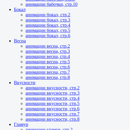
анимации бабочки, стр.10
Бокал
анимации бокал, стр.2
анимации бокал, стр.3
анимации бокал, стр.4
анимации бокал, стр.5
анимации бокал, стр.6
Весна
анимации весна, стр.2
анимации весна, стр.3
анимации весна, стр.4
анимации весна, стр.5
анимации весна, стр.6
анимации весна, стр.7
анимации весна, стр.8
Вкусности
анимации вкусности, стр.2
анимации вкусности, стр.3
анимации вкусности, стр.4
анимации вкусности, стр.5
анимации вкусности, стр.6
анимации вкусности, стр.7
анимации вкусности, стр.8
Гламур
анимации гламур, стр.2