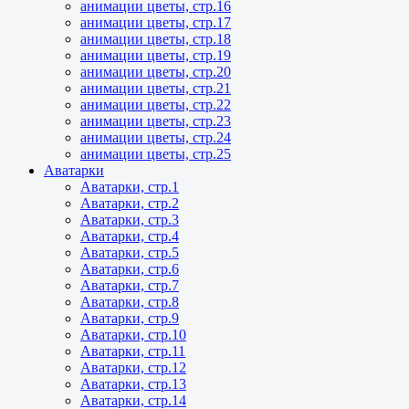
анимации цветы, стр.16
анимации цветы, стр.17
анимации цветы, стр.18
анимации цветы, стр.19
анимации цветы, стр.20
анимации цветы, стр.21
анимации цветы, стр.22
анимации цветы, стр.23
анимации цветы, стр.24
анимации цветы, стр.25
Аватарки
Аватарки, стр.1
Аватарки, стр.2
Аватарки, стр.3
Аватарки, стр.4
Аватарки, стр.5
Аватарки, стр.6
Аватарки, стр.7
Аватарки, стр.8
Аватарки, стр.9
Аватарки, стр.10
Аватарки, стр.11
Аватарки, стр.12
Аватарки, стр.13
Аватарки, стр.14