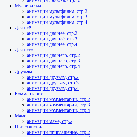
анимации любовь, стр.46
Мультфильм
анимации мультфильм, стр.2
анимации мультфильм, стр.3
анимации мультфильм, стр.4
Для неё
анимации для неё, стр.2
анимации для неё, стр.3
анимации для неё, стр.4
Для него
анимации для него, стр.2
анимации для него, стр.3
анимации для него, стр.4
Друзьям
анимации друзьям, стр.2
анимации друзьям, стр.3
анимации друзьям, стр.4
Комментарии
анимации комментарии, стр.2
анимации комментарии, стр.3
анимации комментарии, стр.4
Маме
анимации маме, стр.2
Приглашение
анимации приглашение, стр.2