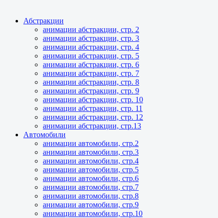
Абстракции
анимации абстракции, стр. 2
анимации абстракции, стр. 3
анимации абстракции, стр. 4
анимации абстракции, стр. 5
анимации абстракции, стр. 6
анимации абстракции, стр. 7
анимации абстракции, стр. 8
анимации абстракции, стр. 9
анимации абстракции, стр. 10
анимации абстракции, стр. 11
анимации абстракции, стр. 12
анимации абстракции, стр.13
Автомобили
анимации автомобили, стр.2
анимации автомобили, стр.3
анимации автомобили, стр.4
анимации автомобили, стр.5
анимации автомобили, стр.6
анимации автомобили, стр.7
анимации автомобили, стр.8
анимации автомобили, стр.9
анимации автомобили, стр.10