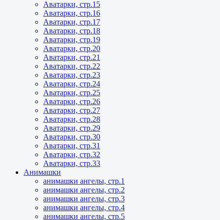
Аватарки, стр.15
Аватарки, стр.16
Аватарки, стр.17
Аватарки, стр.18
Аватарки, стр.19
Аватарки, стр.20
Аватарки, стр.21
Аватарки, стр.22
Аватарки, стр.23
Аватарки, стр.24
Аватарки, стр.25
Аватарки, стр.26
Аватарки, стр.27
Аватарки, стр.28
Аватарки, стр.29
Аватарки, стр.30
Аватарки, стр.31
Аватарки, стр.32
Аватарки, стр.33
Анимашки
анимашки ангелы, стр.1
анимашки ангелы, стр.2
анимашки ангелы, стр.3
анимашки ангелы, стр.4
анимашки ангелы, стр.5