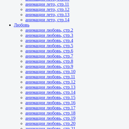
анимации лето, стр.11
анимации лето, стр.12
анимации лето, стр.13
анимации лето, стр.14
Любовь
анимации любовь, стр.2
анимации любовь, стр.3
анимации любовь, стр.4
анимации любовь, стр.5
анимации любовь, стр.6
анимации любовь, стр.7
анимации любовь, стр.8
анимации любовь, стр.9
анимации любовь, стр.10
анимации любовь, стр.11
анимации любовь, стр.12
анимации любовь, стр.13
анимации любовь, стр.14
анимации любовь, стр.15
анимации любовь, стр.16
анимации любовь, стр.17
анимации любовь, стр.18
анимации любовь, стр.19
анимации любовь, стр.20
анимации любовь, стр.21