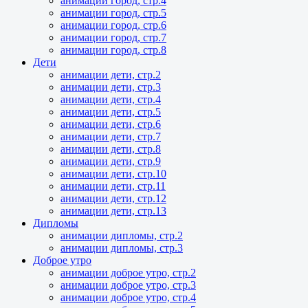
анимации город, стр.4
анимации город, стр.5
анимации город, стр.6
анимации город, стр.7
анимации город, стр.8
Дети
анимации дети, стр.2
анимации дети, стр.3
анимации дети, стр.4
анимации дети, стр.5
анимации дети, стр.6
анимации дети, стр.7
анимации дети, стр.8
анимации дети, стр.9
анимации дети, стр.10
анимации дети, стр.11
анимации дети, стр.12
анимации дети, стр.13
Дипломы
анимации дипломы, стр.2
анимации дипломы, стр.3
Доброе утро
анимации доброе утро, стр.2
анимации доброе утро, стр.3
анимации доброе утро, стр.4