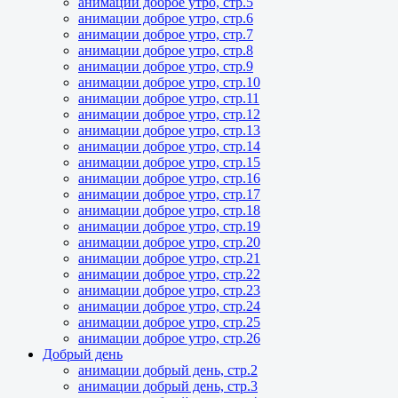
анимации доброе утро, стр.5
анимации доброе утро, стр.6
анимации доброе утро, стр.7
анимации доброе утро, стр.8
анимации доброе утро, стр.9
анимации доброе утро, стр.10
анимации доброе утро, стр.11
анимации доброе утро, стр.12
анимации доброе утро, стр.13
анимации доброе утро, стр.14
анимации доброе утро, стр.15
анимации доброе утро, стр.16
анимации доброе утро, стр.17
анимации доброе утро, стр.18
анимации доброе утро, стр.19
анимации доброе утро, стр.20
анимации доброе утро, стр.21
анимации доброе утро, стр.22
анимации доброе утро, стр.23
анимации доброе утро, стр.24
анимации доброе утро, стр.25
анимации доброе утро, стр.26
Добрый день
анимации добрый день, стр.2
анимации добрый день, стр.3