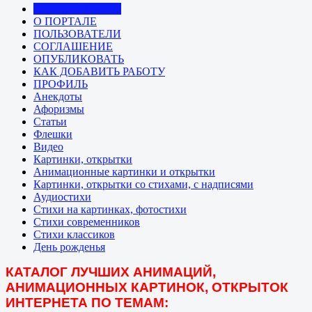
Главная - Новости
О ПОРТАЛЕ
ПОЛЬЗОВАТЕЛИ
СОГЛАШЕНИЕ
ОПУБЛИКОВАТЬ
КАК ДОБАВИТЬ РАБОТУ
ПРОФИЛЬ
Анекдоты
Афоризмы
Статьи
Флешки
Видео
Картинки, открытки
Анимационные картинки и открытки
Картинки, открытки со стихами, с надписями
Аудиостихи
Стихи на картинках, фотостихи
Стихи современников
Стихи классиков
День рожденья
КАТАЛОГ ЛУЧШИХ АНИМАЦИЙ,
АНИМАЦИОННЫХ КАРТИНОК, ОТКРЫТОК
ИНТЕРНЕТА ПО ТЕМАМ: