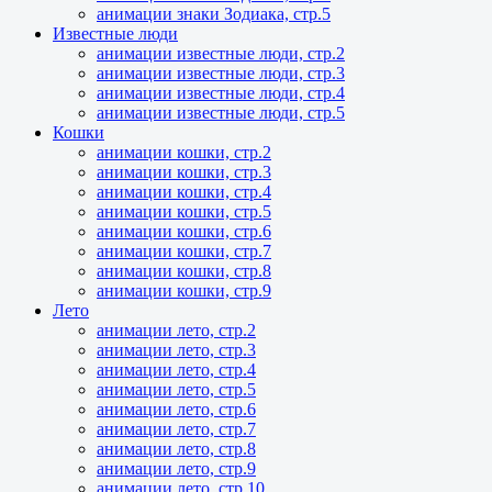
анимации знаки Зодиака, стр.5
Известные люди
анимации известные люди, стр.2
анимации известные люди, стр.3
анимации известные люди, стр.4
анимации известные люди, стр.5
Кошки
анимации кошки, стр.2
анимации кошки, стр.3
анимации кошки, стр.4
анимации кошки, стр.5
анимации кошки, стр.6
анимации кошки, стр.7
анимации кошки, стр.8
анимации кошки, стр.9
Лето
анимации лето, стр.2
анимации лето, стр.3
анимации лето, стр.4
анимации лето, стр.5
анимации лето, стр.6
анимации лето, стр.7
анимации лето, стр.8
анимации лето, стр.9
анимации лето, стр.10