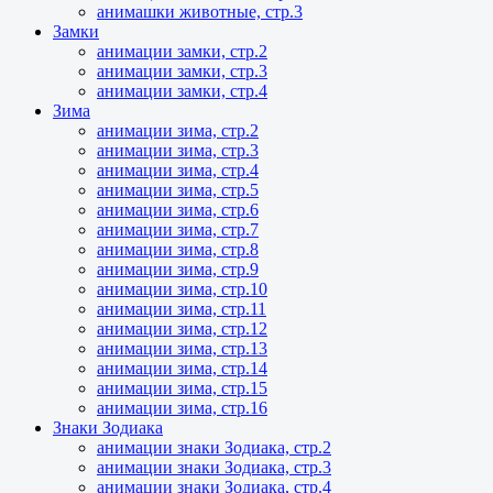
анимашки животные, стр.3
Замки
анимации замки, стр.2
анимации замки, стр.3
анимации замки, стр.4
Зима
анимации зима, стр.2
анимации зима, стр.3
анимации зима, стр.4
анимации зима, стр.5
анимации зима, стр.6
анимации зима, стр.7
анимации зима, стр.8
анимации зима, стр.9
анимации зима, стр.10
анимации зима, стр.11
анимации зима, стр.12
анимации зима, стр.13
анимации зима, стр.14
анимации зима, стр.15
анимации зима, стр.16
Знаки Зодиака
анимации знаки Зодиака, стр.2
анимации знаки Зодиака, стр.3
анимации знаки Зодиака, стр.4