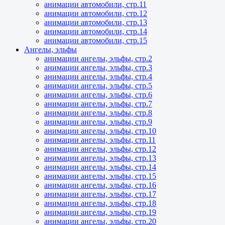
анимации автомобили, стр.11
анимации автомобили, стр.12
анимации автомобили, стр.13
анимации автомобили, стр.14
анимации автомобили, стр.15
Ангелы, эльфы
анимации ангелы, эльфы, стр.2
анимации ангелы, эльфы, стр.3
анимации ангелы, эльфы, стр.4
анимации ангелы, эльфы, стр.5
анимации ангелы, эльфы, стр.6
анимации ангелы, эльфы, стр.7
анимации ангелы, эльфы, стр.8
анимации ангелы, эльфы, стр.9
анимации ангелы, эльфы, стр.10
анимации ангелы, эльфы, стр.11
анимации ангелы, эльфы, стр.12
анимации ангелы, эльфы, стр.13
анимации ангелы, эльфы, стр.14
анимации ангелы, эльфы, стр.15
анимации ангелы, эльфы, стр.16
анимации ангелы, эльфы, стр.17
анимации ангелы, эльфы, стр.18
анимации ангелы, эльфы, стр.19
анимации ангелы, эльфы, стр.20