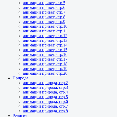
анимации привет, стр.5
анимации привет, стр.6
анимации привет, стр.7
анимации привет, стр.8
анимации привет, стр.9
анимации привет, стр.10
анимации привет, стр.11
анимации привет, стр.12
анимации привет, стр.13
анимации привет, стр.14
анимации привет, стр.15
анимации привет, стр.16
анимации привет, стр.17
анимации привет, стр.18
анимации привет, стр.19
анимации привет, стр.20
Природа
анимации природа, стр.2
анимации природа, стр.3
анимации природа, стр.4
анимации природа, стр.5
анимации природа, стр.6
анимации природа, стр.7
анимации природа, стр.8
Религия