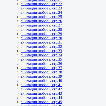
анимации любовь, стр.22
анимации любовь, стр.23
анимации любовь, стр.24
анимации любовь, стр.25
анимации любовь, стр.26
анимации любовь, стр.27
анимации любовь, стр.28
анимации любовь, стр.29
анимации любовь, стр.30
анимации любовь, стр.31
анимации любовь, стр.32
анимации любовь, стр.33
анимации любовь, стр.34
анимации любовь, стр.35
анимации любовь, стр.36
анимации любовь, стр.37
анимации любовь, стр.38
анимации любовь, стр.39
анимации любовь, стр.40
анимации любовь, стр.41
анимации любовь, стр.42
анимации любовь, стр.43
анимации любовь, стр.44
анимации любовь, стр.45