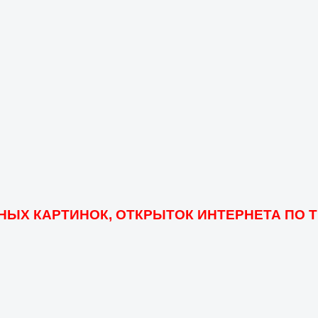
ЫХ КАРТИНОК, ОТКРЫТОК ИНТЕРНЕТА ПО 