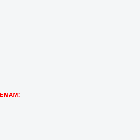
ТЕМАМ: