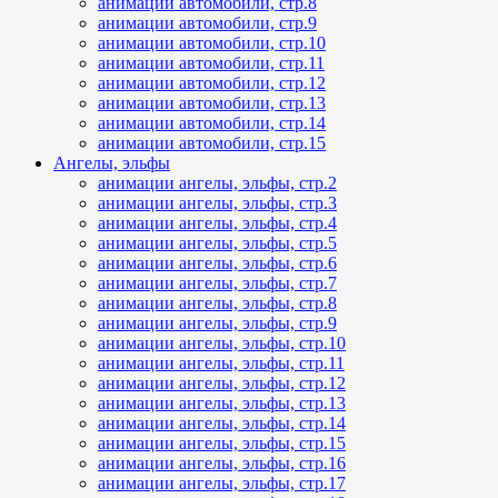
анимации автомобили, стр.8
анимации автомобили, стр.9
анимации автомобили, стр.10
анимации автомобили, стр.11
анимации автомобили, стр.12
анимации автомобили, стр.13
анимации автомобили, стр.14
анимации автомобили, стр.15
Ангелы, эльфы
анимации ангелы, эльфы, стр.2
анимации ангелы, эльфы, стр.3
анимации ангелы, эльфы, стр.4
анимации ангелы, эльфы, стр.5
анимации ангелы, эльфы, стр.6
анимации ангелы, эльфы, стр.7
анимации ангелы, эльфы, стр.8
анимации ангелы, эльфы, стр.9
анимации ангелы, эльфы, стр.10
анимации ангелы, эльфы, стр.11
анимации ангелы, эльфы, стр.12
анимации ангелы, эльфы, стр.13
анимации ангелы, эльфы, стр.14
анимации ангелы, эльфы, стр.15
анимации ангелы, эльфы, стр.16
анимации ангелы, эльфы, стр.17