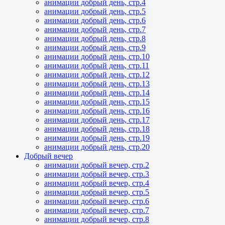
анимации добрый день, стр.4
анимации добрый день, стр.5
анимации добрый день, стр.6
анимации добрый день, стр.7
анимации добрый день, стр.8
анимации добрый день, стр.9
анимации добрый день, стр.10
анимации добрый день, стр.11
анимации добрый день, стр.12
анимации добрый день, стр.13
анимации добрый день, стр.14
анимации добрый день, стр.15
анимации добрый день, стр.16
анимации добрый день, стр.17
анимации добрый день, стр.18
анимации добрый день, стр.19
анимации добрый день, стр.20
Добрый вечер
анимации добрый вечер, стр.2
анимации добрый вечер, стр.3
анимации добрый вечер, стр.4
анимации добрый вечер, стр.5
анимации добрый вечер, стр.6
анимации добрый вечер, стр.7
анимации добрый вечер, стр.8