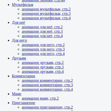
анимации любовь, стр.46
Мультфильм
анимации мультфильм, стр.2
анимации мультфильм, стр.3
анимации мультфильм, стр.4
Для неё
анимации для неё, стр.2
анимации для неё, стр.3
анимации для неё, стр.4
Для него
анимации для него, стр.2
анимации для него, стр.3
анимации для него, стр.4
Друзьям
анимации друзьям, стр.2
анимации друзьям, стр.3
анимации друзьям, стр.4
Комментарии
анимации комментарии, стр.2
анимации комментарии, стр.3
анимации комментарии, стр.4
Маме
анимации маме, стр.2
Приглашение
анимации приглашение, стр.2