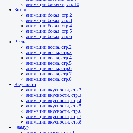
анимации бабочки, стр.10
Бокал
анимации бокал, стр.2
анимации бокал, стр.3
анимации бокал, стр.4
анимации бокал, стр.5
анимации бокал, стр.6
Весна
анимации весна, стр.2
анимации весна, стр.3
анимации весна, стр.4
анимации весна, стр.5
анимации весна, стр.6
анимации весна, стр.7
анимации весна, стр.8
Вкусности
анимации вкусности, стр.2
анимации вкусности, стр.3
анимации вкусности, стр.4
анимации вкусности, стр.5
анимации вкусности, стр.6
анимации вкусности, стр.7
анимации вкусности, стр.8
Гламур
анимации гламур, стр.2