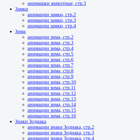
анимашки животные, стр.3
Замки
анимации замки, стр.2
анимации замки, стр.3
анимации замки, стр.4
Зима
анимации зима, стр.2
анимации зима, стр.3
анимации зима, стр.4
анимации зима, стр.5
анимации зима, стр.6
анимации зима, стр.7
анимации зима, стр.8
анимации зима, стр.9
анимации зима, стр.10
анимации зима, стр.11
анимации зима, стр.12
анимации зима, стр.13
анимации зима, стр.14
анимации зима, стр.15
анимации зима, стр.16
Знаки Зодиака
анимации знаки Зодиака, стр.2
анимации знаки Зодиака, стр.3
анимации знаки Зодиака, стр.4