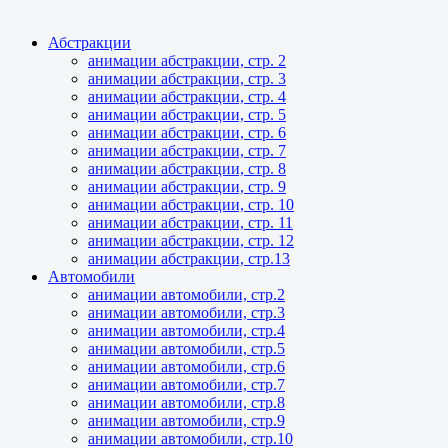
Абстракции
анимации абстракции, стр. 2
анимации абстракции, стр. 3
анимации абстракции, стр. 4
анимации абстракции, стр. 5
анимации абстракции, стр. 6
анимации абстракции, стр. 7
анимации абстракции, стр. 8
анимации абстракции, стр. 9
анимации абстракции, стр. 10
анимации абстракции, стр. 11
анимации абстракции, стр. 12
анимации абстракции, стр.13
Автомобили
анимации автомобили, стр.2
анимации автомобили, стр.3
анимации автомобили, стр.4
анимации автомобили, стр.5
анимации автомобили, стр.6
анимации автомобили, стр.7
анимации автомобили, стр.8
анимации автомобили, стр.9
анимации автомобили, стр.10