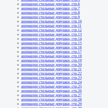
анимации стильные девушки, стр.6
анимации стильные девушки, стр.7
анимации стильные девушки, стр.8
анимации стильные девушки, стр.9
анимации стильные девушки, стр.10
анимации стильные девушки, стр.11
анимации стильные девушки, стр.12
анимации стильные девушки, стр.13
анимации стильные девушки, стр.14
анимации стильные девушки, стр.15
анимации стильные девушки, стр.16
анимации стильные девушки, стр.17
анимации стильные девушки, стр.18
анимации стильные девушки, стр.19
анимации стильные девушки, стр.20
анимации стильные девушки, стр.21
анимации стильные девушки, стр.22
анимации стильные девушки, стр.23
анимации стильные девушки, стр.24
анимации стильные девушки, стр.25
анимации стильные девушки, стр.26
анимации стильные девушки, стр.27
анимации стильные девушки, стр.28
анимации стильные девушки, стр.29