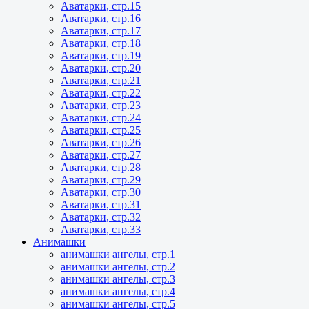
Аватарки, стр.15
Аватарки, стр.16
Аватарки, стр.17
Аватарки, стр.18
Аватарки, стр.19
Аватарки, стр.20
Аватарки, стр.21
Аватарки, стр.22
Аватарки, стр.23
Аватарки, стр.24
Аватарки, стр.25
Аватарки, стр.26
Аватарки, стр.27
Аватарки, стр.28
Аватарки, стр.29
Аватарки, стр.30
Аватарки, стр.31
Аватарки, стр.32
Аватарки, стр.33
Анимашки
анимашки ангелы, стр.1
анимашки ангелы, стр.2
анимашки ангелы, стр.3
анимашки ангелы, стр.4
анимашки ангелы, стр.5