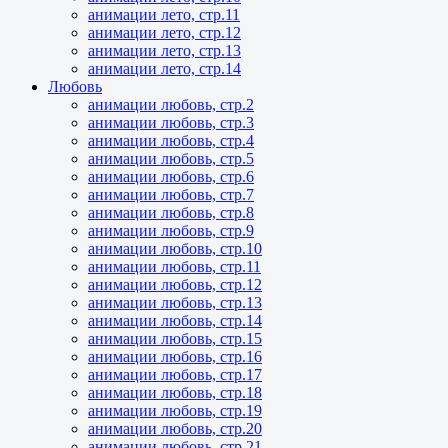
анимации лето, стр.11
анимации лето, стр.12
анимации лето, стр.13
анимации лето, стр.14
Любовь
анимации любовь, стр.2
анимации любовь, стр.3
анимации любовь, стр.4
анимации любовь, стр.5
анимации любовь, стр.6
анимации любовь, стр.7
анимации любовь, стр.8
анимации любовь, стр.9
анимации любовь, стр.10
анимации любовь, стр.11
анимации любовь, стр.12
анимации любовь, стр.13
анимации любовь, стр.14
анимации любовь, стр.15
анимации любовь, стр.16
анимации любовь, стр.17
анимации любовь, стр.18
анимации любовь, стр.19
анимации любовь, стр.20
анимации любовь, стр.21