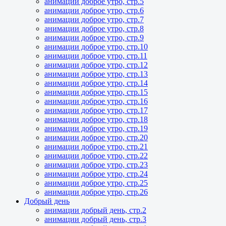
анимации доброе утро, стр.5
анимации доброе утро, стр.6
анимации доброе утро, стр.7
анимации доброе утро, стр.8
анимации доброе утро, стр.9
анимации доброе утро, стр.10
анимации доброе утро, стр.11
анимации доброе утро, стр.12
анимации доброе утро, стр.13
анимации доброе утро, стр.14
анимации доброе утро, стр.15
анимации доброе утро, стр.16
анимации доброе утро, стр.17
анимации доброе утро, стр.18
анимации доброе утро, стр.19
анимации доброе утро, стр.20
анимации доброе утро, стр.21
анимации доброе утро, стр.22
анимации доброе утро, стр.23
анимации доброе утро, стр.24
анимации доброе утро, стр.25
анимации доброе утро, стр.26
Добрый день
анимации добрый день, стр.2
анимации добрый день, стр.3