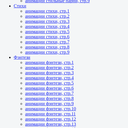
анимации стильные парни, стр.9
Стихи
анимации стихи, стр.1
анимации стихи, стр.2
анимации стихи, стр.3
анимации стихи, стр.4
анимации стихи, стр.5
анимации стихи, стр.6
анимации стихи, стр.7
анимации стихи, стр.8
анимации стихи, стр.9
Фэнтези
анимации фэнтези, стр.1
анимации фэнтези, стр.2
анимации фэнтези, стр.3
анимации фэнтези, стр.4
анимации фэнтези, стр.5
анимации фэнтези, стр.6
анимации фэнтези, стр.7
анимации фэнтези, стр.8
анимации фэнтези, стр.9
анимации фэнтези, стр.10
анимации фэнтези, стр.11
анимации фэнтези, стр.12
анимации фэнтези, стр.13