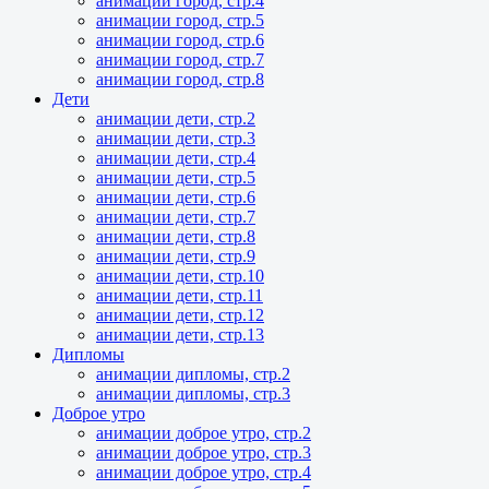
анимации город, стр.4
анимации город, стр.5
анимации город, стр.6
анимации город, стр.7
анимации город, стр.8
Дети
анимации дети, стр.2
анимации дети, стр.3
анимации дети, стр.4
анимации дети, стр.5
анимации дети, стр.6
анимации дети, стр.7
анимации дети, стр.8
анимации дети, стр.9
анимации дети, стр.10
анимации дети, стр.11
анимации дети, стр.12
анимации дети, стр.13
Дипломы
анимации дипломы, стр.2
анимации дипломы, стр.3
Доброе утро
анимации доброе утро, стр.2
анимации доброе утро, стр.3
анимации доброе утро, стр.4