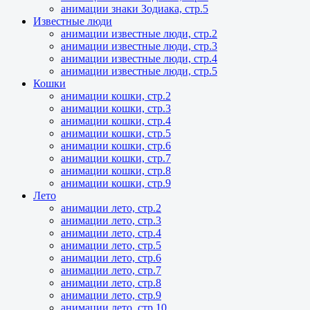
анимации знаки Зодиака, стр.5
Известные люди
анимации известные люди, стр.2
анимации известные люди, стр.3
анимации известные люди, стр.4
анимации известные люди, стр.5
Кошки
анимации кошки, стр.2
анимации кошки, стр.3
анимации кошки, стр.4
анимации кошки, стр.5
анимации кошки, стр.6
анимации кошки, стр.7
анимации кошки, стр.8
анимации кошки, стр.9
Лето
анимации лето, стр.2
анимации лето, стр.3
анимации лето, стр.4
анимации лето, стр.5
анимации лето, стр.6
анимации лето, стр.7
анимации лето, стр.8
анимации лето, стр.9
анимации лето, стр.10