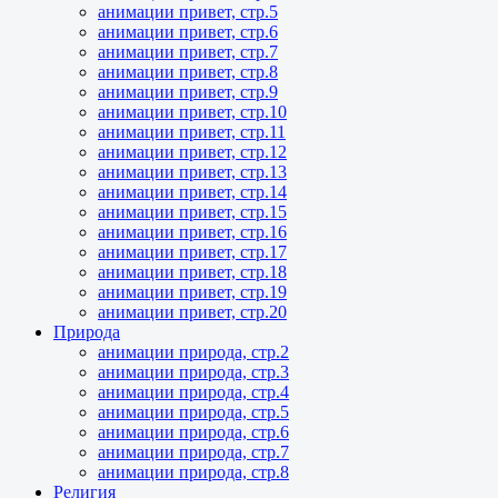
анимации привет, стр.5
анимации привет, стр.6
анимации привет, стр.7
анимации привет, стр.8
анимации привет, стр.9
анимации привет, стр.10
анимации привет, стр.11
анимации привет, стр.12
анимации привет, стр.13
анимации привет, стр.14
анимации привет, стр.15
анимации привет, стр.16
анимации привет, стр.17
анимации привет, стр.18
анимации привет, стр.19
анимации привет, стр.20
Природа
анимации природа, стр.2
анимации природа, стр.3
анимации природа, стр.4
анимации природа, стр.5
анимации природа, стр.6
анимации природа, стр.7
анимации природа, стр.8
Религия