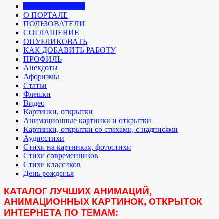
Главная - Новости
О ПОРТАЛЕ
ПОЛЬЗОВАТЕЛИ
СОГЛАШЕНИЕ
ОПУБЛИКОВАТЬ
КАК ДОБАВИТЬ РАБОТУ
ПРОФИЛЬ
Анекдоты
Афоризмы
Статьи
Флешки
Видео
Картинки, открытки
Анимационные картинки и открытки
Картинки, открытки со стихами, с надписями
Аудиостихи
Стихи на картинках, фотостихи
Стихи современников
Стихи классиков
День рожденья
КАТАЛОГ ЛУЧШИХ АНИМАЦИЙ,
АНИМАЦИОННЫХ КАРТИНОК, ОТКРЫТОК
ИНТЕРНЕТА ПО ТЕМАМ: