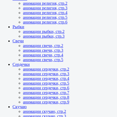
анимации религия, стр.2
анимации религия, стр.3
анимации религия, стр.4
анимации религия, стр.5
анимации религия, стр.6
Рыбки
анимации рыбки, стр.2
анимации рыбки, стр.3
Свечи
анимации свечи, стр.2
анимации свечи, стр.3
анимации свечи, стр.4
анимации свечи, стр.5
Сердечки
анимации сердечки, стр.2
анимации сердечки, стр.3
анимации сердечки, стр.4
анимации сердечки, стр.5
анимации сердечки, стр.6
анимации сердечки, стр.7
анимации сердечки, стр.8
анимации сердечки, стр.9
Скучаю
анимации скучаю, стр.2
анимации скучаю, стр.3