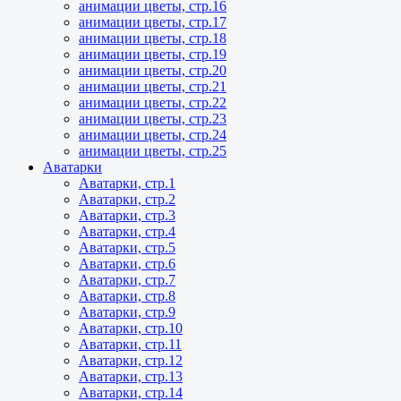
анимации цветы, стр.16
анимации цветы, стр.17
анимации цветы, стр.18
анимации цветы, стр.19
анимации цветы, стр.20
анимации цветы, стр.21
анимации цветы, стр.22
анимации цветы, стр.23
анимации цветы, стр.24
анимации цветы, стр.25
Аватарки
Аватарки, стр.1
Аватарки, стр.2
Аватарки, стр.3
Аватарки, стр.4
Аватарки, стр.5
Аватарки, стр.6
Аватарки, стр.7
Аватарки, стр.8
Аватарки, стр.9
Аватарки, стр.10
Аватарки, стр.11
Аватарки, стр.12
Аватарки, стр.13
Аватарки, стр.14