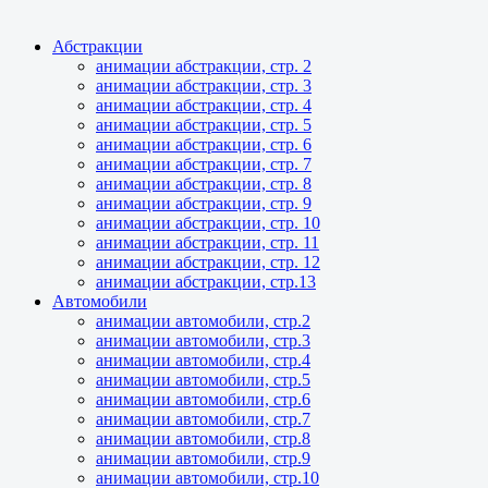
Абстракции
анимации абстракции, стр. 2
анимации абстракции, стр. 3
анимации абстракции, стр. 4
анимации абстракции, стр. 5
анимации абстракции, стр. 6
анимации абстракции, стр. 7
анимации абстракции, стр. 8
анимации абстракции, стр. 9
анимации абстракции, стр. 10
анимации абстракции, стр. 11
анимации абстракции, стр. 12
анимации абстракции, стр.13
Автомобили
анимации автомобили, стр.2
анимации автомобили, стр.3
анимации автомобили, стр.4
анимации автомобили, стр.5
анимации автомобили, стр.6
анимации автомобили, стр.7
анимации автомобили, стр.8
анимации автомобили, стр.9
анимации автомобили, стр.10