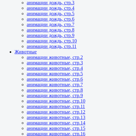
анимации дождь, стр.3
анимации дождь, стр.4
анимации дождь, стр.5
анимации дождь, стр.6
анимации дождь, стр.7
анимации дождь, стр.8
анимации дождь, стр.9
анимации дождь, стр.10
анимации дождь, стр.11
Животные
анимации животные, стр.2
анимации животные, стр.3
анимации животные, стр.4
анимации животные, стр.5
анимации животные, стр.6
анимации животные, стр.7
анимации животные, стр.8
анимации животные, стр.9
анимации животные, стр.10
анимации животные, стр.11
анимации животные, стр.12
анимации животные, стр.13
анимации животные, стр.14
анимации животные, стр.15
анимации животные, стр.16