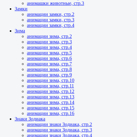
анимашки животные, стр.3
Замки
анимации замки, стр.2
анимации замки, стр.3
анимации замки, стр.4
Зима
анимации зима, стр.2
анимации зима, стр.3
анимации зима, стр.4
анимации зима, стр.5
анимации зима, стр.6
анимации зима, стр.7
анимации зима, стр.8
анимации зима, стр.9
анимации зима, стр.10
анимации зима, стр.11
анимации зима, стр.12
анимации зима, стр.13
анимации зима, стр.14
анимации зима, стр.15
анимации зима, стр.16
Знаки Зодиака
анимации знаки Зодиака, стр.2
анимации знаки Зодиака, стр.3
анимации знаки Зодиака, стр.4