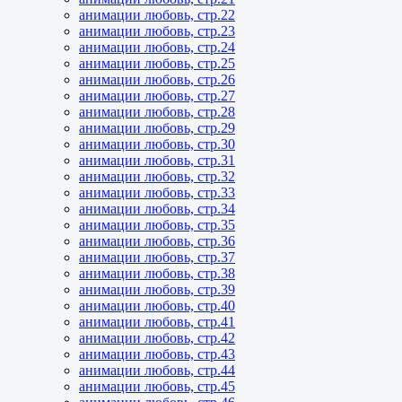
анимации любовь, стр.22
анимации любовь, стр.23
анимации любовь, стр.24
анимации любовь, стр.25
анимации любовь, стр.26
анимации любовь, стр.27
анимации любовь, стр.28
анимации любовь, стр.29
анимации любовь, стр.30
анимации любовь, стр.31
анимации любовь, стр.32
анимации любовь, стр.33
анимации любовь, стр.34
анимации любовь, стр.35
анимации любовь, стр.36
анимации любовь, стр.37
анимации любовь, стр.38
анимации любовь, стр.39
анимации любовь, стр.40
анимации любовь, стр.41
анимации любовь, стр.42
анимации любовь, стр.43
анимации любовь, стр.44
анимации любовь, стр.45