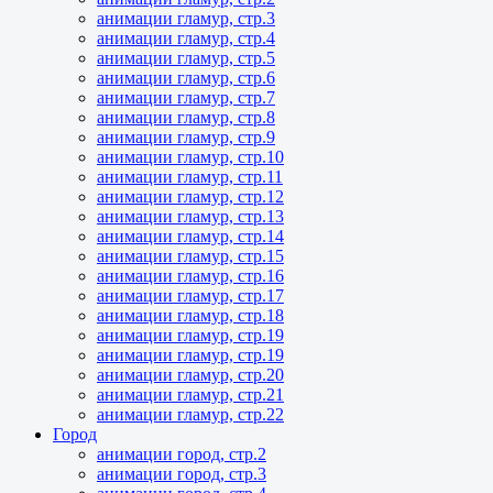
анимации гламур, стр.3
анимации гламур, стр.4
анимации гламур, стр.5
анимации гламур, стр.6
анимации гламур, стр.7
анимации гламур, стр.8
анимации гламур, стр.9
анимации гламур, стр.10
анимации гламур, стр.11
анимации гламур, стр.12
анимации гламур, стр.13
анимации гламур, стр.14
анимации гламур, стр.15
анимации гламур, стр.16
анимации гламур, стр.17
анимации гламур, стр.18
анимации гламур, стр.19
анимации гламур, стр.19
анимации гламур, стр.20
анимации гламур, стр.21
анимации гламур, стр.22
Город
анимации город, стр.2
анимации город, стр.3