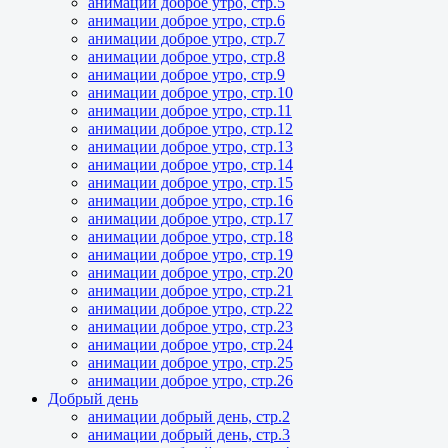
анимации доброе утро, стр.5
анимации доброе утро, стр.6
анимации доброе утро, стр.7
анимации доброе утро, стр.8
анимации доброе утро, стр.9
анимации доброе утро, стр.10
анимации доброе утро, стр.11
анимации доброе утро, стр.12
анимации доброе утро, стр.13
анимации доброе утро, стр.14
анимации доброе утро, стр.15
анимации доброе утро, стр.16
анимации доброе утро, стр.17
анимации доброе утро, стр.18
анимации доброе утро, стр.19
анимации доброе утро, стр.20
анимации доброе утро, стр.21
анимации доброе утро, стр.22
анимации доброе утро, стр.23
анимации доброе утро, стр.24
анимации доброе утро, стр.25
анимации доброе утро, стр.26
Добрый день
анимации добрый день, стр.2
анимации добрый день, стр.3