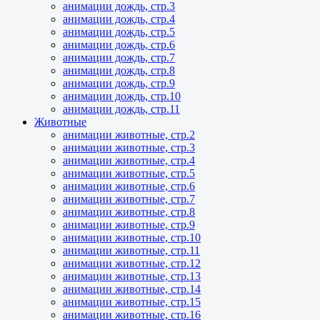
анимации дождь, стр.3
анимации дождь, стр.4
анимации дождь, стр.5
анимации дождь, стр.6
анимации дождь, стр.7
анимации дождь, стр.8
анимации дождь, стр.9
анимации дождь, стр.10
анимации дождь, стр.11
Животные
анимации животные, стр.2
анимации животные, стр.3
анимации животные, стр.4
анимации животные, стр.5
анимации животные, стр.6
анимации животные, стр.7
анимации животные, стр.8
анимации животные, стр.9
анимации животные, стр.10
анимации животные, стр.11
анимации животные, стр.12
анимации животные, стр.13
анимации животные, стр.14
анимации животные, стр.15
анимации животные, стр.16