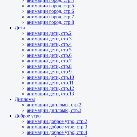
анимации город, стр.4
анимации город, стр.5
анимации город, стр.6
анимации город, стр.7
анимации город, стр.8
Дети
анимации дети, стр.2
анимации дети, стр.3
анимации дети, стр.4
анимации дети, стр.5
анимации дети, стр.6
анимации дети, стр.7
анимации дети, стр.8
анимации дети, стр.9
анимации дети, стр.10
анимации дети, стр.11
анимации дети, стр.12
анимации дети, стр.13
Дипломы
анимации дипломы, стр.2
анимации дипломы, стр.3
Доброе утро
анимации доброе утро, стр.2
анимации доброе утро, стр.3
анимации доброе утро, стр.4