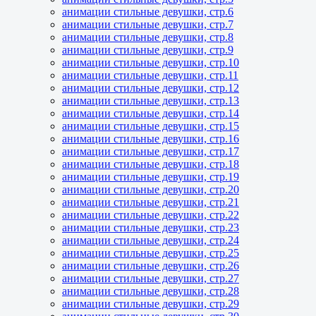
анимации стильные девушки, стр.6
анимации стильные девушки, стр.7
анимации стильные девушки, стр.8
анимации стильные девушки, стр.9
анимации стильные девушки, стр.10
анимации стильные девушки, стр.11
анимации стильные девушки, стр.12
анимации стильные девушки, стр.13
анимации стильные девушки, стр.14
анимации стильные девушки, стр.15
анимации стильные девушки, стр.16
анимации стильные девушки, стр.17
анимации стильные девушки, стр.18
анимации стильные девушки, стр.19
анимации стильные девушки, стр.20
анимации стильные девушки, стр.21
анимации стильные девушки, стр.22
анимации стильные девушки, стр.23
анимации стильные девушки, стр.24
анимации стильные девушки, стр.25
анимации стильные девушки, стр.26
анимации стильные девушки, стр.27
анимации стильные девушки, стр.28
анимации стильные девушки, стр.29