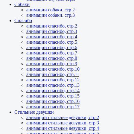
Собаки
анимации собаки, стр.2
анимации собаки, стр.3
Спасибо
анимации спасибо, стр.2
анимации спасибо, стр.3
анимации спасибо, стр.4
анимации спасибо, стр.5
анимации спасибо, стр.6
анимации спасибо, стр.7
анимации спасибо, стр.8
анимации спасибо, стр.9
анимации спасибо, стр.10
анимации спасибо, стр.11
анимации спасибо, стр.12
анимации спасибо, стр.13
анимации спасибо, стр.14
анимации спасибо, стр.15
анимации спасибо, стр.16
анимации спасибо, стр.17
Стильные девушки
анимации стильные девушки, стр.2
анимации стильные девушки, стр.3
анимации стильные девушки, стр.4
анимации стильные девушки, стр.5