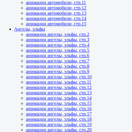
анимации автомобили, стр.11
анимации автомобили, стр.12
анимации автомобили, стр.13
анимации автомобили, стр.14
анимации автомобили, стр.15
Ангелы, эльфы
анимации ангелы, эльфы, стр.2
анимации ангелы, эльфы, стр.3
анимации ангелы, эльфы, стр.4
анимации ангелы, эльфы, стр.5
анимации ангелы, эльфы, стр.6
анимации ангелы, эльфы, стр.7
анимации ангелы, эльфы, стр.8
анимации ангелы, эльфы, стр.9
анимации ангелы, эльфы, стр.10
анимации ангелы, эльфы, стр.11
анимации ангелы, эльфы, стр.12
анимации ангелы, эльфы, стр.13
анимации ангелы, эльфы, стр.14
анимации ангелы, эльфы, стр.15
анимации ангелы, эльфы, стр.16
анимации ангелы, эльфы, стр.17
анимации ангелы, эльфы, стр.18
анимации ангелы, эльфы, стр.19
анимации ангелы, эльфы, стр.20