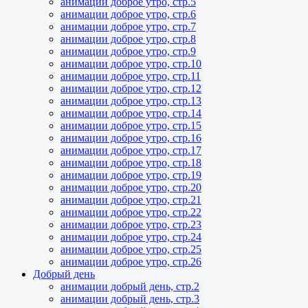
анимации доброе утро, стр.5
анимации доброе утро, стр.6
анимации доброе утро, стр.7
анимации доброе утро, стр.8
анимации доброе утро, стр.9
анимации доброе утро, стр.10
анимации доброе утро, стр.11
анимации доброе утро, стр.12
анимации доброе утро, стр.13
анимации доброе утро, стр.14
анимации доброе утро, стр.15
анимации доброе утро, стр.16
анимации доброе утро, стр.17
анимации доброе утро, стр.18
анимации доброе утро, стр.19
анимации доброе утро, стр.20
анимации доброе утро, стр.21
анимации доброе утро, стр.22
анимации доброе утро, стр.23
анимации доброе утро, стр.24
анимации доброе утро, стр.25
анимации доброе утро, стр.26
Добрый день
анимации добрый день, стр.2
анимации добрый день, стр.3