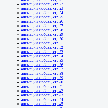
анимации любовь, стр.22
анимации любовь, стр.23
анимации любовь, стр.24
анимации любовь, стр.25
анимации любовь, стр.26
анимации любовь, стр.27
анимации любовь, стр.28
анимации любовь, стр.29
анимации любовь, стр.30
анимации любовь, стр.31
анимации любовь, стр.32
анимации любовь, стр.33
анимации любовь, стр.34
анимации любовь, стр.35
анимации любовь, стр.36
анимации любовь, стр.37
анимации любовь, стр.38
анимации любовь, стр.39
анимации любовь, стр.40
анимации любовь, стр.41
анимации любовь, стр.42
анимации любовь, стр.43
анимации любовь, стр.44
анимации любовь, стр.45