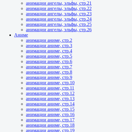
анимации ангелы, эльфы, стр.21
анимации ангелы, эльфы, стр.22
анимации ангелы, эльфы, стр.23
анимации ангелы, эльфы, стр.24
анимации ангелы, эльфы, стр.25
анимации ангелы, эльфы, стр.26
Аниме
анимации аниме, стр.2
анимации аниме, стр.3
анимации аниме, стр.4
анимации аниме, стр.5
анимации аниме, стр.6
анимации аниме, стр.7
анимации аниме, стр.8
анимации аниме, стр.9
анимации аниме, стр.10
анимации аниме, стр.11
анимации аниме, стр.12
анимации аниме, стр.13
анимации аниме, стр.14
анимации аниме, стр.15
анимации аниме, стр.16
анимации аниме, стр.17
анимации аниме, стр.18
анимации аниме, стр.19