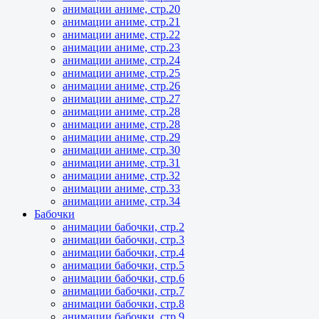
анимации аниме, стр.20
анимации аниме, стр.21
анимации аниме, стр.22
анимации аниме, стр.23
анимации аниме, стр.24
анимации аниме, стр.25
анимации аниме, стр.26
анимации аниме, стр.27
анимации аниме, стр.28
анимации аниме, стр.28
анимации аниме, стр.29
анимации аниме, стр.30
анимации аниме, стр.31
анимации аниме, стр.32
анимации аниме, стр.33
анимации аниме, стр.34
Бабочки
анимации бабочки, стр.2
анимации бабочки, стр.3
анимации бабочки, стр.4
анимации бабочки, стр.5
анимации бабочки, стр.6
анимации бабочки, стр.7
анимации бабочки, стр.8
анимации бабочки, стр.9