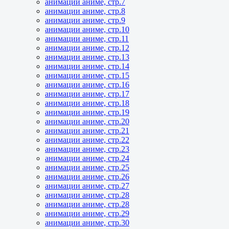
анимации аниме, стр.7
анимации аниме, стр.8
анимации аниме, стр.9
анимации аниме, стр.10
анимации аниме, стр.11
анимации аниме, стр.12
анимации аниме, стр.13
анимации аниме, стр.14
анимации аниме, стр.15
анимации аниме, стр.16
анимации аниме, стр.17
анимации аниме, стр.18
анимации аниме, стр.19
анимации аниме, стр.20
анимации аниме, стр.21
анимации аниме, стр.22
анимации аниме, стр.23
анимации аниме, стр.24
анимации аниме, стр.25
анимации аниме, стр.26
анимации аниме, стр.27
анимации аниме, стр.28
анимации аниме, стр.28
анимации аниме, стр.29
анимации аниме, стр.30