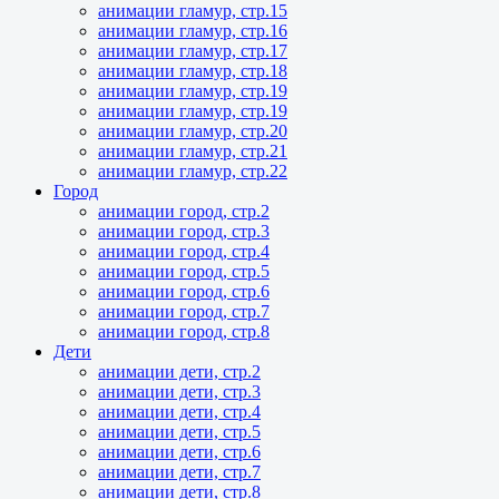
анимации гламур, стр.15
анимации гламур, стр.16
анимации гламур, стр.17
анимации гламур, стр.18
анимации гламур, стр.19
анимации гламур, стр.19
анимации гламур, стр.20
анимации гламур, стр.21
анимации гламур, стр.22
Город
анимации город, стр.2
анимации город, стр.3
анимации город, стр.4
анимации город, стр.5
анимации город, стр.6
анимации город, стр.7
анимации город, стр.8
Дети
анимации дети, стр.2
анимации дети, стр.3
анимации дети, стр.4
анимации дети, стр.5
анимации дети, стр.6
анимации дети, стр.7
анимации дети, стр.8