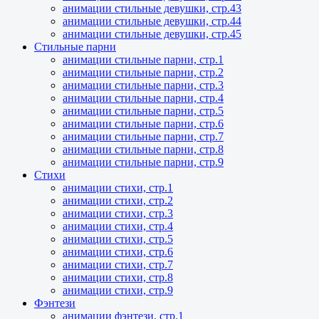
анимации стильные девушки, стр.43
анимации стильные девушки, стр.44
анимации стильные девушки, стр.45
Стильные парни
анимации стильные парни, стр.1
анимации стильные парни, стр.2
анимации стильные парни, стр.3
анимации стильные парни, стр.4
анимации стильные парни, стр.5
анимации стильные парни, стр.6
анимации стильные парни, стр.7
анимации стильные парни, стр.8
анимации стильные парни, стр.9
Стихи
анимации стихи, стр.1
анимации стихи, стр.2
анимации стихи, стр.3
анимации стихи, стр.4
анимации стихи, стр.5
анимации стихи, стр.6
анимации стихи, стр.7
анимации стихи, стр.8
анимации стихи, стр.9
Фэнтези
анимации фэнтези, стр.1