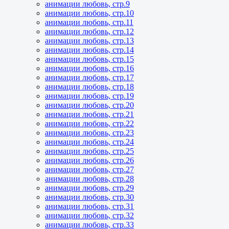
анимации любовь, стр.9
анимации любовь, стр.10
анимации любовь, стр.11
анимации любовь, стр.12
анимации любовь, стр.13
анимации любовь, стр.14
анимации любовь, стр.15
анимации любовь, стр.16
анимации любовь, стр.17
анимации любовь, стр.18
анимации любовь, стр.19
анимации любовь, стр.20
анимации любовь, стр.21
анимации любовь, стр.22
анимации любовь, стр.23
анимации любовь, стр.24
анимации любовь, стр.25
анимации любовь, стр.26
анимации любовь, стр.27
анимации любовь, стр.28
анимации любовь, стр.29
анимации любовь, стр.30
анимации любовь, стр.31
анимации любовь, стр.32
анимации любовь, стр.33