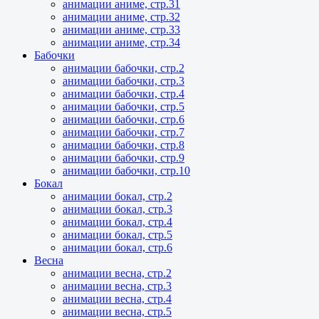
анимации аниме, стр.31
анимации аниме, стр.32
анимации аниме, стр.33
анимации аниме, стр.34
Бабочки
анимации бабочки, стр.2
анимации бабочки, стр.3
анимации бабочки, стр.4
анимации бабочки, стр.5
анимации бабочки, стр.6
анимации бабочки, стр.7
анимации бабочки, стр.8
анимации бабочки, стр.9
анимации бабочки, стр.10
Бокал
анимации бокал, стр.2
анимации бокал, стр.3
анимации бокал, стр.4
анимации бокал, стр.5
анимации бокал, стр.6
Весна
анимации весна, стр.2
анимации весна, стр.3
анимации весна, стр.4
анимации весна, стр.5