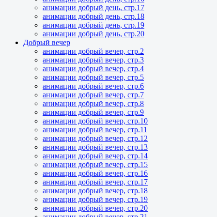
анимации добрый день, стр.17
анимации добрый день, стр.18
анимации добрый день, стр.19
анимации добрый день, стр.20
Добрый вечер
анимации добрый вечер, стр.2
анимации добрый вечер, стр.3
анимации добрый вечер, стр.4
анимации добрый вечер, стр.5
анимации добрый вечер, стр.6
анимации добрый вечер, стр.7
анимации добрый вечер, стр.8
анимации добрый вечер, стр.9
анимации добрый вечер, стр.10
анимации добрый вечер, стр.11
анимации добрый вечер, стр.12
анимации добрый вечер, стр.13
анимации добрый вечер, стр.14
анимации добрый вечер, стр.15
анимации добрый вечер, стр.16
анимации добрый вечер, стр.17
анимации добрый вечер, стр.18
анимации добрый вечер, стр.19
анимации добрый вечер, стр.20
анимации добрый вечер, стр.21