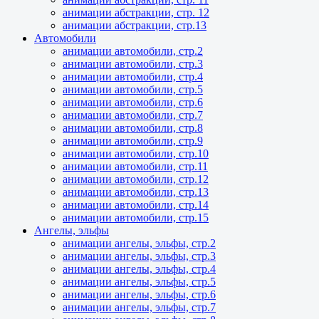
анимации абстракции, стр. 12
анимации абстракции, стр.13
Автомобили
анимации автомобили, стр.2
анимации автомобили, стр.3
анимации автомобили, стр.4
анимации автомобили, стр.5
анимации автомобили, стр.6
анимации автомобили, стр.7
анимации автомобили, стр.8
анимации автомобили, стр.9
анимации автомобили, стр.10
анимации автомобили, стр.11
анимации автомобили, стр.12
анимации автомобили, стр.13
анимации автомобили, стр.14
анимации автомобили, стр.15
Ангелы, эльфы
анимации ангелы, эльфы, стр.2
анимации ангелы, эльфы, стр.3
анимации ангелы, эльфы, стр.4
анимации ангелы, эльфы, стр.5
анимации ангелы, эльфы, стр.6
анимации ангелы, эльфы, стр.7