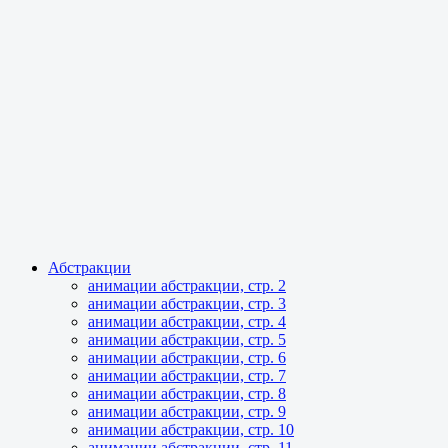
Абстракции
анимации абстракции, стр. 2
анимации абстракции, стр. 3
анимации абстракции, стр. 4
анимации абстракции, стр. 5
анимации абстракции, стр. 6
анимации абстракции, стр. 7
анимации абстракции, стр. 8
анимации абстракции, стр. 9
анимации абстракции, стр. 10
анимации абстракции, стр. 11