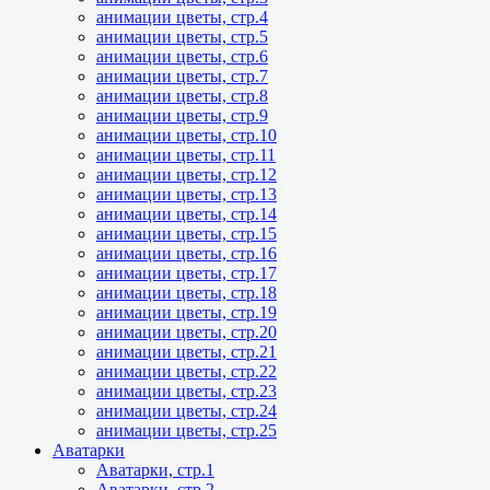
анимации цветы, стр.4
анимации цветы, стр.5
анимации цветы, стр.6
анимации цветы, стр.7
анимации цветы, стр.8
анимации цветы, стр.9
анимации цветы, стр.10
анимации цветы, стр.11
анимации цветы, стр.12
анимации цветы, стр.13
анимации цветы, стр.14
анимации цветы, стр.15
анимации цветы, стр.16
анимации цветы, стр.17
анимации цветы, стр.18
анимации цветы, стр.19
анимации цветы, стр.20
анимации цветы, стр.21
анимации цветы, стр.22
анимации цветы, стр.23
анимации цветы, стр.24
анимации цветы, стр.25
Аватарки
Аватарки, стр.1
Аватарки, стр.2