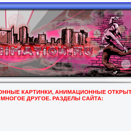
ОННЫЕ КАРТИНКИ, АНИМАЦИОННЫЕ ОТКРЫТКИ
МНОГОЕ ДРУГОЕ. РАЗДЕЛЫ САЙТА: