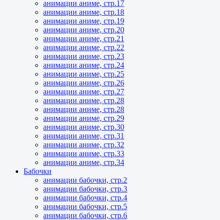
анимации аниме, стр.17
анимации аниме, стр.18
анимации аниме, стр.19
анимации аниме, стр.20
анимации аниме, стр.21
анимации аниме, стр.22
анимации аниме, стр.23
анимации аниме, стр.24
анимации аниме, стр.25
анимации аниме, стр.26
анимации аниме, стр.27
анимации аниме, стр.28
анимации аниме, стр.28
анимации аниме, стр.29
анимации аниме, стр.30
анимации аниме, стр.31
анимации аниме, стр.32
анимации аниме, стр.33
анимации аниме, стр.34
Бабочки
анимации бабочки, стр.2
анимации бабочки, стр.3
анимации бабочки, стр.4
анимации бабочки, стр.5
анимации бабочки, стр.6