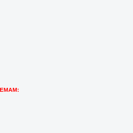
ТЕМАМ: