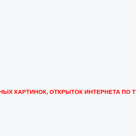
ЫХ КАРТИНОК, ОТКРЫТОК ИНТЕРНЕТА ПО 