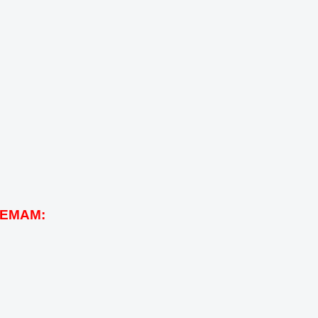
ТЕМАМ: