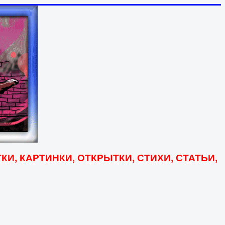
, КАРТИНКИ, ОТКРЫТКИ, СТИХИ, СТАТЬИ,