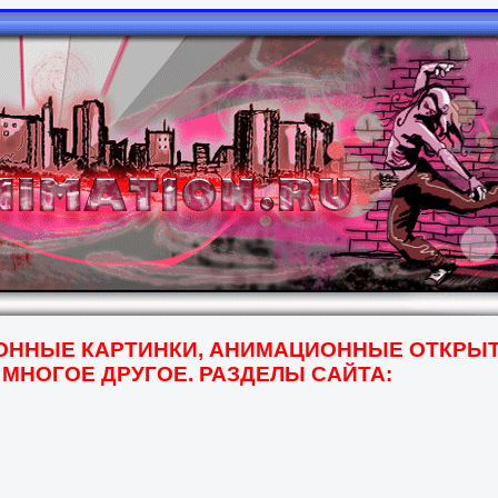
ОННЫЕ КАРТИНКИ, АНИМАЦИОННЫЕ ОТКРЫТКИ
МНОГОЕ ДРУГОЕ. РАЗДЕЛЫ САЙТА: