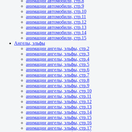
анимации автомобили, стр.8
анимации автомобили, стр.9
анимации автомобили, стр.10
анимации автомобили, стр.11
анимации автомобили, стр.12
анимации автомобили, стр.13
анимации автомобили, стр.14
анимации автомобили, стр.15
Ангелы, эльфы
анимации ангелы, эльфы, стр.2
анимации ангелы, эльфы, стр.3
анимации ангелы, эльфы, стр.4
анимации ангелы, эльфы, стр.5
анимации ангелы, эльфы, стр.6
анимации ангелы, эльфы, стр.7
анимации ангелы, эльфы, стр.8
анимации ангелы, эльфы, стр.9
анимации ангелы, эльфы, стр.10
анимации ангелы, эльфы, стр.11
анимации ангелы, эльфы, стр.12
анимации ангелы, эльфы, стр.13
анимации ангелы, эльфы, стр.14
анимации ангелы, эльфы, стр.15
анимации ангелы, эльфы, стр.16
анимации ангелы, эльфы, стр.17