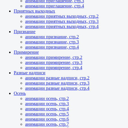
анимации приглашение, стр.3
анимации приглашение, стр.4
Приятных выходных
анимации приятных выходных, стр.2
анимации приятных выходных, стр.3
анимации приятных выходных, стр.4
Признание
анимации признание, стр.2
анимации признание, стр.3
анимации признание, стр.4
Примирение
анимации примирение, стр.2
анимации примирение, стр.3
анимации примирение, стр.4
Разные надписи
анимации разные надписи, стр.2
анимации разные надписи, стр.3
анимации разные надписи, стр.4
Осень
анимации осень, стр.2
анимации осень, стр.3
анимации осень, стр.4
анимации осень, стр.5
анимации осень, стр.6
анимации осень, стр.7