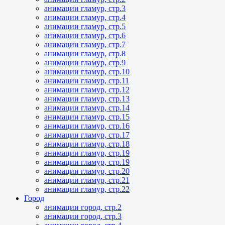
анимации гламур, стр.3
анимации гламур, стр.4
анимации гламур, стр.5
анимации гламур, стр.6
анимации гламур, стр.7
анимации гламур, стр.8
анимации гламур, стр.9
анимации гламур, стр.10
анимации гламур, стр.11
анимации гламур, стр.12
анимации гламур, стр.13
анимации гламур, стр.14
анимации гламур, стр.15
анимации гламур, стр.16
анимации гламур, стр.17
анимации гламур, стр.18
анимации гламур, стр.19
анимации гламур, стр.19
анимации гламур, стр.20
анимации гламур, стр.21
анимации гламур, стр.22
Город
анимации город, стр.2
анимации город, стр.3