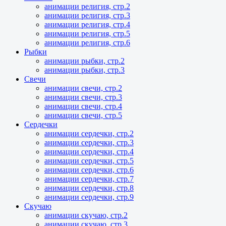
анимации религия, стр.2
анимации религия, стр.3
анимации религия, стр.4
анимации религия, стр.5
анимации религия, стр.6
Рыбки
анимации рыбки, стр.2
анимации рыбки, стр.3
Свечи
анимации свечи, стр.2
анимации свечи, стр.3
анимации свечи, стр.4
анимации свечи, стр.5
Сердечки
анимации сердечки, стр.2
анимации сердечки, стр.3
анимации сердечки, стр.4
анимации сердечки, стр.5
анимации сердечки, стр.6
анимации сердечки, стр.7
анимации сердечки, стр.8
анимации сердечки, стр.9
Скучаю
анимации скучаю, стр.2
анимации скучаю, стр.3