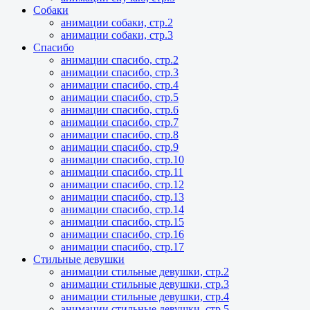
Собаки
анимации собаки, стр.2
анимации собаки, стр.3
Спасибо
анимации спасибо, стр.2
анимации спасибо, стр.3
анимации спасибо, стр.4
анимации спасибо, стр.5
анимации спасибо, стр.6
анимации спасибо, стр.7
анимации спасибо, стр.8
анимации спасибо, стр.9
анимации спасибо, стр.10
анимации спасибо, стр.11
анимации спасибо, стр.12
анимации спасибо, стр.13
анимации спасибо, стр.14
анимации спасибо, стр.15
анимации спасибо, стр.16
анимации спасибо, стр.17
Стильные девушки
анимации стильные девушки, стр.2
анимации стильные девушки, стр.3
анимации стильные девушки, стр.4
анимации стильные девушки, стр.5