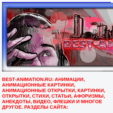
BEST-ANIMATION.RU: АНИМАЦИИ,
АНИМАЦИОННЫЕ КАРТИНКИ,
АНИМАЦИОННЫЕ ОТКРЫТКИ, КАРТИНКИ,
ОТКРЫТКИ, СТИХИ, СТАТЬИ, АФОРИЗМЫ,
АНЕКДОТЫ, ВИДЕО, ФЛЕШКИ И МНОГОЕ
ДРУГОЕ. РАЗДЕЛЫ САЙТА: