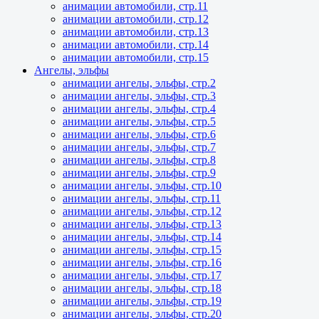
анимации автомобили, стр.11
анимации автомобили, стр.12
анимации автомобили, стр.13
анимации автомобили, стр.14
анимации автомобили, стр.15
Ангелы, эльфы
анимации ангелы, эльфы, стр.2
анимации ангелы, эльфы, стр.3
анимации ангелы, эльфы, стр.4
анимации ангелы, эльфы, стр.5
анимации ангелы, эльфы, стр.6
анимации ангелы, эльфы, стр.7
анимации ангелы, эльфы, стр.8
анимации ангелы, эльфы, стр.9
анимации ангелы, эльфы, стр.10
анимации ангелы, эльфы, стр.11
анимации ангелы, эльфы, стр.12
анимации ангелы, эльфы, стр.13
анимации ангелы, эльфы, стр.14
анимации ангелы, эльфы, стр.15
анимации ангелы, эльфы, стр.16
анимации ангелы, эльфы, стр.17
анимации ангелы, эльфы, стр.18
анимации ангелы, эльфы, стр.19
анимации ангелы, эльфы, стр.20