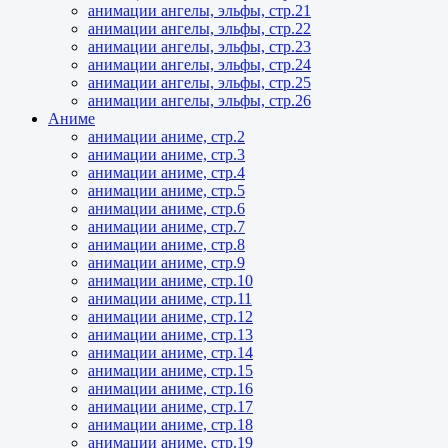
анимации ангелы, эльфы, стр.21
анимации ангелы, эльфы, стр.22
анимации ангелы, эльфы, стр.23
анимации ангелы, эльфы, стр.24
анимации ангелы, эльфы, стр.25
анимации ангелы, эльфы, стр.26
Аниме
анимации аниме, стр.2
анимации аниме, стр.3
анимации аниме, стр.4
анимации аниме, стр.5
анимации аниме, стр.6
анимации аниме, стр.7
анимации аниме, стр.8
анимации аниме, стр.9
анимации аниме, стр.10
анимации аниме, стр.11
анимации аниме, стр.12
анимации аниме, стр.13
анимации аниме, стр.14
анимации аниме, стр.15
анимации аниме, стр.16
анимации аниме, стр.17
анимации аниме, стр.18
анимации аниме, стр.19