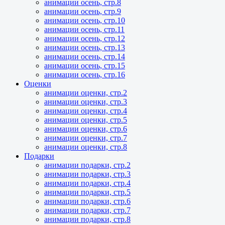
анимации осень, стр.8
анимации осень, стр.9
анимации осень, стр.10
анимации осень, стр.11
анимации осень, стр.12
анимации осень, стр.13
анимации осень, стр.14
анимации осень, стр.15
анимации осень, стр.16
Оценки
анимации оценки, стр.2
анимации оценки, стр.3
анимации оценки, стр.4
анимации оценки, стр.5
анимации оценки, стр.6
анимации оценки, стр.7
анимации оценки, стр.8
Подарки
анимации подарки, стр.2
анимации подарки, стр.3
анимации подарки, стр.4
анимации подарки, стр.5
анимации подарки, стр.6
анимации подарки, стр.7
анимации подарки, стр.8