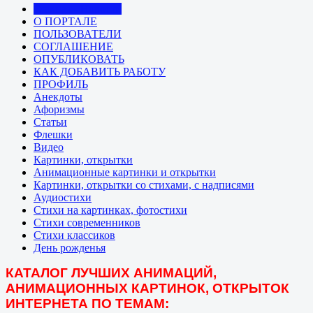
Главная - Новости
О ПОРТАЛЕ
ПОЛЬЗОВАТЕЛИ
СОГЛАШЕНИЕ
ОПУБЛИКОВАТЬ
КАК ДОБАВИТЬ РАБОТУ
ПРОФИЛЬ
Анекдоты
Афоризмы
Статьи
Флешки
Видео
Картинки, открытки
Анимационные картинки и открытки
Картинки, открытки со стихами, с надписями
Аудиостихи
Стихи на картинках, фотостихи
Стихи современников
Стихи классиков
День рожденья
КАТАЛОГ ЛУЧШИХ АНИМАЦИЙ,
АНИМАЦИОННЫХ КАРТИНОК, ОТКРЫТОК
ИНТЕРНЕТА ПО ТЕМАМ: