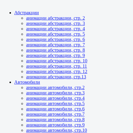
Абстракции
анимации абстракции, стр. 2
анимации абстракции, стр. 3
анимации абстракции, стр. 4
анимации абстракции, стр. 5
анимации абстракции, стр. 6
анимации абстракции, стр. 7
анимации абстракции, стр. 8
анимации абстракции, стр. 9
анимации абстракции, стр. 10
анимации абстракции, стр. 11
анимации абстракции, стр. 12
анимации абстракции, стр.13
Автомобили
анимации автомобили, стр.2
анимации автомобили, стр.3
анимации автомобили, стр.4
анимации автомобили, стр.5
анимации автомобили, стр.6
анимации автомобили, стр.7
анимации автомобили, стр.8
анимации автомобили, стр.9
анимации автомобили, стр.10