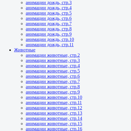
анимации дождь, стр.3
анимации дождь, стр.4
анимации дождь, стр.5
анимации дождь, стр.6
анимации дождь, стр.7
анимации дождь, стр.8
анимации дождь, стр.9
анимации дождь, стр.10
анимации дождь, стр.11
Животные
анимации животные, стр.2
анимации животные, стр.3
анимации животные, стр.4
анимации животные, стр.5
анимации животные, стр.6
анимации животные, стр.7
анимации животные, стр.8
анимации животные, стр.9
анимации животные, стр.10
анимации животные, стр.11
анимации животные, стр.12
анимации животные, стр.13
анимации животные, стр.14
анимации животные, стр.15
анимации животные, стр.16