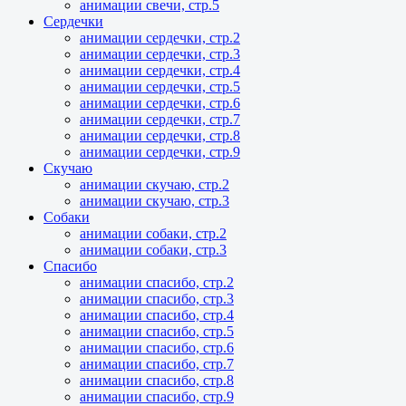
анимации свечи, стр.5
Сердечки
анимации сердечки, стр.2
анимации сердечки, стр.3
анимации сердечки, стр.4
анимации сердечки, стр.5
анимации сердечки, стр.6
анимации сердечки, стр.7
анимации сердечки, стр.8
анимации сердечки, стр.9
Скучаю
анимации скучаю, стр.2
анимации скучаю, стр.3
Собаки
анимации собаки, стр.2
анимации собаки, стр.3
Спасибо
анимации спасибо, стр.2
анимации спасибо, стр.3
анимации спасибо, стр.4
анимации спасибо, стр.5
анимации спасибо, стр.6
анимации спасибо, стр.7
анимации спасибо, стр.8
анимации спасибо, стр.9