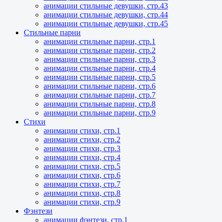
анимации стильные девушки, стр.43
анимации стильные девушки, стр.44
анимации стильные девушки, стр.45
Стильные парни
анимации стильные парни, стр.1
анимации стильные парни, стр.2
анимации стильные парни, стр.3
анимации стильные парни, стр.4
анимации стильные парни, стр.5
анимации стильные парни, стр.6
анимации стильные парни, стр.7
анимации стильные парни, стр.8
анимации стильные парни, стр.9
Стихи
анимации стихи, стр.1
анимации стихи, стр.2
анимации стихи, стр.3
анимации стихи, стр.4
анимации стихи, стр.5
анимации стихи, стр.6
анимации стихи, стр.7
анимации стихи, стр.8
анимации стихи, стр.9
Фэнтези
анимации фэнтези, стр.1