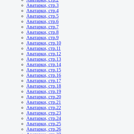
Аватарки, стр.3
Аватарки, стр.4
Аватарки, стр.5
Аватарки, стр.6
Аватарки, стр.7
Аватарки, стр.8
Аватарки, стр.9
Аватарки, стр.10
Аватарки, стр.11
Аватарки, стр.12
Аватарки, стр.13
Аватарки, стр.14
Аватарки, стр.15
Аватарки, стр.16
Аватарки, стр.17
Аватарки, стр.18
Аватарки, стр.19
Аватарки, стр.20
Аватарки, стр.21
Аватарки, стр.22
Аватарки, стр.23
Аватарки, стр.24
Аватарки, стр.25
Аватарки, стр.26