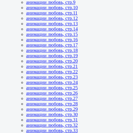
анимации любовь, стр.9
анимации любовь, стр.10
анимации любовь, стр.11
анимации любовь, стр.12
анимации любовь, стр.13
анимации любовь, стр.14
анимации любовь, стр.15
анимации любовь, стр.16
анимации любовь, стр.17
анимации любовь, стр.18
анимации любовь, стр.19
анимации любовь, стр.20
анимации любовь, стр.21
анимации любовь, стр.22
анимации любовь, стр.23
анимации любовь, стр.24
анимации любовь, стр.25
анимации любовь, стр.26
анимации любовь, стр.27
анимации любовь, стр.28
анимации любовь, стр.29
анимации любовь, стр.30
анимации любовь, стр.31
анимации любовь, стр.32
анимации любовь, стр.33