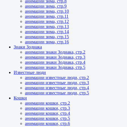
анимации зима, стр.8
анимации зима, стр.9
анимации зима, стр.10
анимации зима, стр.11
анимации зима, стр.12
анимации зима, стр.13
анимации зима, стр.14
анимации зима, стр.15
анимации зима, стр.16
Знаки Зодиака
анимации знаки Зодиака, стр.2
анимации знаки Зодиака, стр.3
анимации знаки Зодиака, стр.4
анимации знаки Зодиака, стр.5
Известные люди
анимации известные люди, стр.2
анимации известные люди, стр.3
анимации известные люди, стр.4
анимации известные люди, стр.5
Кошки
анимации кошки, стр.2
анимации кошки, стр.3
анимации кошки, стр.4
анимации кошки, стр.5
анимации кошки, стр.6