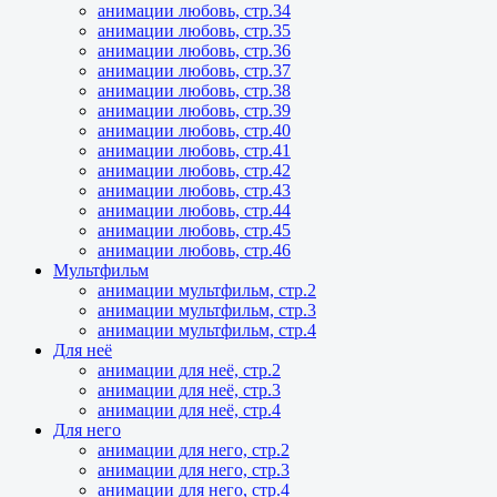
анимации любовь, стр.34
анимации любовь, стр.35
анимации любовь, стр.36
анимации любовь, стр.37
анимации любовь, стр.38
анимации любовь, стр.39
анимации любовь, стр.40
анимации любовь, стр.41
анимации любовь, стр.42
анимации любовь, стр.43
анимации любовь, стр.44
анимации любовь, стр.45
анимации любовь, стр.46
Мультфильм
анимации мультфильм, стр.2
анимации мультфильм, стр.3
анимации мультфильм, стр.4
Для неё
анимации для неё, стр.2
анимации для неё, стр.3
анимации для неё, стр.4
Для него
анимации для него, стр.2
анимации для него, стр.3
анимации для него, стр.4