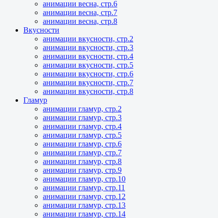
анимации весна, стр.6
анимации весна, стр.7
анимации весна, стр.8
Вкусности
анимации вкусности, стр.2
анимации вкусности, стр.3
анимации вкусности, стр.4
анимации вкусности, стр.5
анимации вкусности, стр.6
анимации вкусности, стр.7
анимации вкусности, стр.8
Гламур
анимации гламур, стр.2
анимации гламур, стр.3
анимации гламур, стр.4
анимации гламур, стр.5
анимации гламур, стр.6
анимации гламур, стр.7
анимации гламур, стр.8
анимации гламур, стр.9
анимации гламур, стр.10
анимации гламур, стр.11
анимации гламур, стр.12
анимации гламур, стр.13
анимации гламур, стр.14