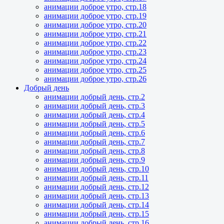
анимации доброе утро, стр.18
анимации доброе утро, стр.19
анимации доброе утро, стр.20
анимации доброе утро, стр.21
анимации доброе утро, стр.22
анимации доброе утро, стр.23
анимации доброе утро, стр.24
анимации доброе утро, стр.25
анимации доброе утро, стр.26
Добрый день
анимации добрый день, стр.2
анимации добрый день, стр.3
анимации добрый день, стр.4
анимации добрый день, стр.5
анимации добрый день, стр.6
анимации добрый день, стр.7
анимации добрый день, стр.8
анимации добрый день, стр.9
анимации добрый день, стр.10
анимации добрый день, стр.11
анимации добрый день, стр.12
анимации добрый день, стр.13
анимации добрый день, стр.14
анимации добрый день, стр.15
анимации добрый день, стр.16