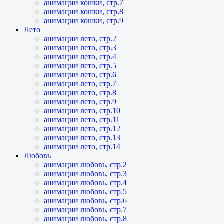
анимации кошки, стр.7
анимации кошки, стр.8
анимации кошки, стр.9
Лето
анимации лето, стр.2
анимации лето, стр.3
анимации лето, стр.4
анимации лето, стр.5
анимации лето, стр.6
анимации лето, стр.7
анимации лето, стр.8
анимации лето, стр.9
анимации лето, стр.10
анимации лето, стр.11
анимации лето, стр.12
анимации лето, стр.13
анимации лето, стр.14
Любовь
анимации любовь, стр.2
анимации любовь, стр.3
анимации любовь, стр.4
анимации любовь, стр.5
анимации любовь, стр.6
анимации любовь, стр.7
анимации любовь, стр.8