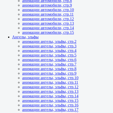
анимации автомобили, стр.8
анимации автомобили, стр.9
анимации автомобили, стр.10
анимации автомобили, стр.11
анимации автомобили, стр.12
анимации автомобили, стр.13
анимации автомобили, стр.14
анимации автомобили, стр.15
Ангелы, эльфы
анимации ангелы, эльфы, стр.2
анимации ангелы, эльфы, стр.3
анимации ангелы, эльфы, стр.4
анимации ангелы, эльфы, стр.5
анимации ангелы, эльфы, стр.6
анимации ангелы, эльфы, стр.7
анимации ангелы, эльфы, стр.8
анимации ангелы, эльфы, стр.9
анимации ангелы, эльфы, стр.10
анимации ангелы, эльфы, стр.11
анимации ангелы, эльфы, стр.12
анимации ангелы, эльфы, стр.13
анимации ангелы, эльфы, стр.14
анимации ангелы, эльфы, стр.15
анимации ангелы, эльфы, стр.16
анимации ангелы, эльфы, стр.17