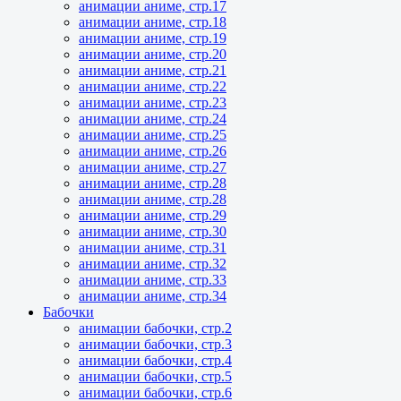
анимации аниме, стр.17
анимации аниме, стр.18
анимации аниме, стр.19
анимации аниме, стр.20
анимации аниме, стр.21
анимации аниме, стр.22
анимации аниме, стр.23
анимации аниме, стр.24
анимации аниме, стр.25
анимации аниме, стр.26
анимации аниме, стр.27
анимации аниме, стр.28
анимации аниме, стр.28
анимации аниме, стр.29
анимации аниме, стр.30
анимации аниме, стр.31
анимации аниме, стр.32
анимации аниме, стр.33
анимации аниме, стр.34
Бабочки
анимации бабочки, стр.2
анимации бабочки, стр.3
анимации бабочки, стр.4
анимации бабочки, стр.5
анимации бабочки, стр.6