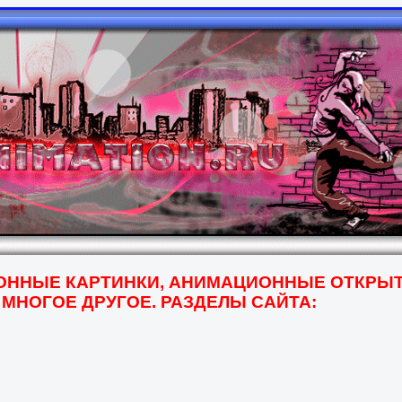
ОННЫЕ КАРТИНКИ, АНИМАЦИОННЫЕ ОТКРЫТКИ
МНОГОЕ ДРУГОЕ. РАЗДЕЛЫ САЙТА: