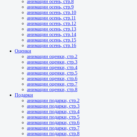
анимации осень, стр.8
анимации осень, стр.9
анимации осень, стр.10
анимации осень, стр.11
анимации осень, стр.12
анимации осень, стр.13
анимации осень, стр.14
анимации осень, стр.15
анимации осень, стр.16
Оценки
анимации оценки, стр.2
анимации оценки, стр.3
анимации оценки, стр.4
анимации оценки, стр.5
анимации оценки, стр.6
анимации оценки, стр.7
анимации оценки, стр.8
Подарки
анимации подарки, стр.2
анимации подарки, стр.3
анимации подарки, стр.4
анимации подарки, стр.5
анимации подарки, стр.6
анимации подарки, стр.7
анимации подарки, стр.8