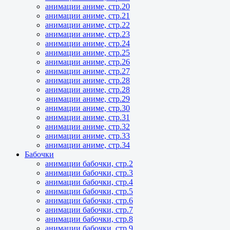
анимации аниме, стр.20
анимации аниме, стр.21
анимации аниме, стр.22
анимации аниме, стр.23
анимации аниме, стр.24
анимации аниме, стр.25
анимации аниме, стр.26
анимации аниме, стр.27
анимации аниме, стр.28
анимации аниме, стр.28
анимации аниме, стр.29
анимации аниме, стр.30
анимации аниме, стр.31
анимации аниме, стр.32
анимации аниме, стр.33
анимации аниме, стр.34
Бабочки
анимации бабочки, стр.2
анимации бабочки, стр.3
анимации бабочки, стр.4
анимации бабочки, стр.5
анимации бабочки, стр.6
анимации бабочки, стр.7
анимации бабочки, стр.8
анимации бабочки, стр.9