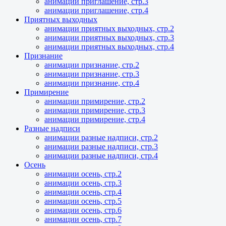
анимации приглашение, стр.3
анимации приглашение, стр.4
Приятных выходных
анимации приятных выходных, стр.2
анимации приятных выходных, стр.3
анимации приятных выходных, стр.4
Признание
анимации признание, стр.2
анимации признание, стр.3
анимации признание, стр.4
Примирение
анимации примирение, стр.2
анимации примирение, стр.3
анимации примирение, стр.4
Разные надписи
анимации разные надписи, стр.2
анимации разные надписи, стр.3
анимации разные надписи, стр.4
Осень
анимации осень, стр.2
анимации осень, стр.3
анимации осень, стр.4
анимации осень, стр.5
анимации осень, стр.6
анимации осень, стр.7