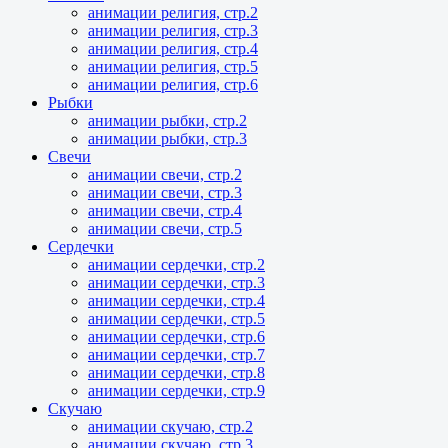
анимации религия, стр.2
анимации религия, стр.3
анимации религия, стр.4
анимации религия, стр.5
анимации религия, стр.6
Рыбки
анимации рыбки, стр.2
анимации рыбки, стр.3
Свечи
анимации свечи, стр.2
анимации свечи, стр.3
анимации свечи, стр.4
анимации свечи, стр.5
Сердечки
анимации сердечки, стр.2
анимации сердечки, стр.3
анимации сердечки, стр.4
анимации сердечки, стр.5
анимации сердечки, стр.6
анимации сердечки, стр.7
анимации сердечки, стр.8
анимации сердечки, стр.9
Скучаю
анимации скучаю, стр.2
анимации скучаю, стр.3