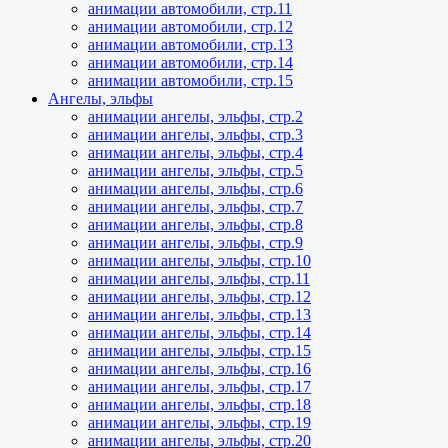
анимации автомобили, стр.11
анимации автомобили, стр.12
анимации автомобили, стр.13
анимации автомобили, стр.14
анимации автомобили, стр.15
Ангелы, эльфы
анимации ангелы, эльфы, стр.2
анимации ангелы, эльфы, стр.3
анимации ангелы, эльфы, стр.4
анимации ангелы, эльфы, стр.5
анимации ангелы, эльфы, стр.6
анимации ангелы, эльфы, стр.7
анимации ангелы, эльфы, стр.8
анимации ангелы, эльфы, стр.9
анимации ангелы, эльфы, стр.10
анимации ангелы, эльфы, стр.11
анимации ангелы, эльфы, стр.12
анимации ангелы, эльфы, стр.13
анимации ангелы, эльфы, стр.14
анимации ангелы, эльфы, стр.15
анимации ангелы, эльфы, стр.16
анимации ангелы, эльфы, стр.17
анимации ангелы, эльфы, стр.18
анимации ангелы, эльфы, стр.19
анимации ангелы, эльфы, стр.20