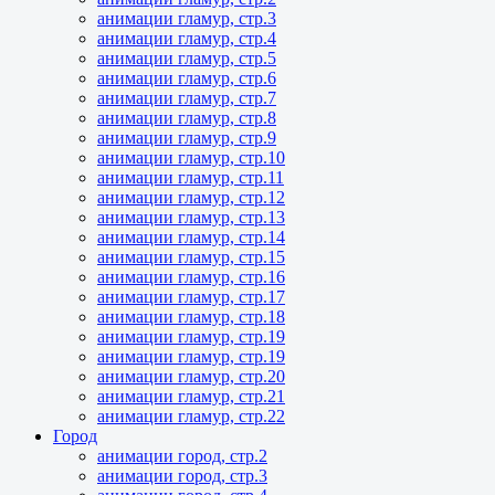
анимации гламур, стр.3
анимации гламур, стр.4
анимации гламур, стр.5
анимации гламур, стр.6
анимации гламур, стр.7
анимации гламур, стр.8
анимации гламур, стр.9
анимации гламур, стр.10
анимации гламур, стр.11
анимации гламур, стр.12
анимации гламур, стр.13
анимации гламур, стр.14
анимации гламур, стр.15
анимации гламур, стр.16
анимации гламур, стр.17
анимации гламур, стр.18
анимации гламур, стр.19
анимации гламур, стр.19
анимации гламур, стр.20
анимации гламур, стр.21
анимации гламур, стр.22
Город
анимации город, стр.2
анимации город, стр.3