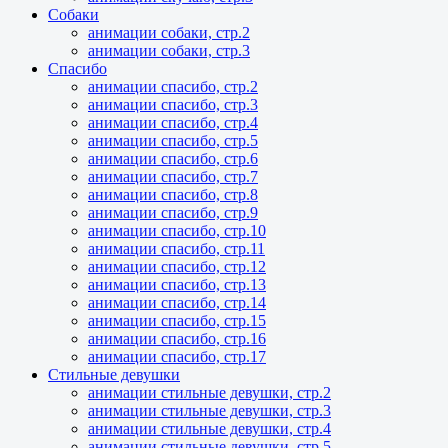
Собаки
анимации собаки, стр.2
анимации собаки, стр.3
Спасибо
анимации спасибо, стр.2
анимации спасибо, стр.3
анимации спасибо, стр.4
анимации спасибо, стр.5
анимации спасибо, стр.6
анимации спасибо, стр.7
анимации спасибо, стр.8
анимации спасибо, стр.9
анимации спасибо, стр.10
анимации спасибо, стр.11
анимации спасибо, стр.12
анимации спасибо, стр.13
анимации спасибо, стр.14
анимации спасибо, стр.15
анимации спасибо, стр.16
анимации спасибо, стр.17
Стильные девушки
анимации стильные девушки, стр.2
анимации стильные девушки, стр.3
анимации стильные девушки, стр.4
анимации стильные девушки, стр.5