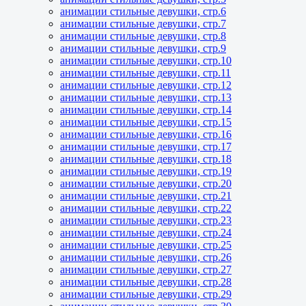
анимации стильные девушки, стр.6
анимации стильные девушки, стр.7
анимации стильные девушки, стр.8
анимации стильные девушки, стр.9
анимации стильные девушки, стр.10
анимации стильные девушки, стр.11
анимации стильные девушки, стр.12
анимации стильные девушки, стр.13
анимации стильные девушки, стр.14
анимации стильные девушки, стр.15
анимации стильные девушки, стр.16
анимации стильные девушки, стр.17
анимации стильные девушки, стр.18
анимации стильные девушки, стр.19
анимации стильные девушки, стр.20
анимации стильные девушки, стр.21
анимации стильные девушки, стр.22
анимации стильные девушки, стр.23
анимации стильные девушки, стр.24
анимации стильные девушки, стр.25
анимации стильные девушки, стр.26
анимации стильные девушки, стр.27
анимации стильные девушки, стр.28
анимации стильные девушки, стр.29