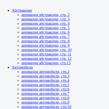
Абстракции
анимации абстракции, стр. 2
анимации абстракции, стр. 3
анимации абстракции, стр. 4
анимации абстракции, стр. 5
анимации абстракции, стр. 6
анимации абстракции, стр. 7
анимации абстракции, стр. 8
анимации абстракции, стр. 9
анимации абстракции, стр. 10
анимации абстракции, стр. 11
анимации абстракции, стр. 12
анимации абстракции, стр.13
Автомобили
анимации автомобили, стр.2
анимации автомобили, стр.3
анимации автомобили, стр.4
анимации автомобили, стр.5
анимации автомобили, стр.6
анимации автомобили, стр.7
анимации автомобили, стр.8
анимации автомобили, стр.9
анимации автомобили, стр.10