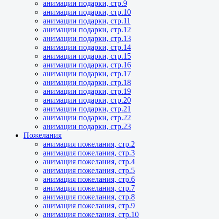
анимации подарки, стр.9
анимации подарки, стр.10
анимации подарки, стр.11
анимации подарки, стр.12
анимации подарки, стр.13
анимации подарки, стр.14
анимации подарки, стр.15
анимации подарки, стр.16
анимации подарки, стр.17
анимации подарки, стр.18
анимации подарки, стр.19
анимации подарки, стр.20
анимации подарки, стр.21
анимации подарки, стр.22
анимации подарки, стр.23
Пожелания
анимация пожелания, стр.2
анимация пожелания, стр.3
анимация пожелания, стр.4
анимация пожелания, стр.5
анимация пожелания, стр.6
анимация пожелания, стр.7
анимация пожелания, стр.8
анимация пожелания, стр.9
анимация пожелания, стр.10