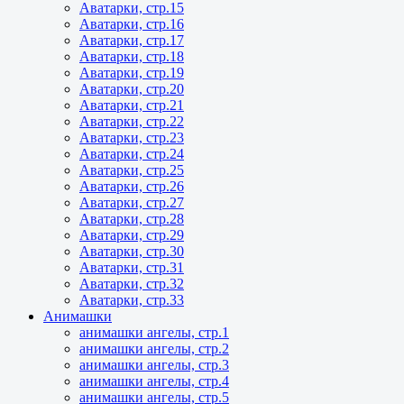
Аватарки, стр.15
Аватарки, стр.16
Аватарки, стр.17
Аватарки, стр.18
Аватарки, стр.19
Аватарки, стр.20
Аватарки, стр.21
Аватарки, стр.22
Аватарки, стр.23
Аватарки, стр.24
Аватарки, стр.25
Аватарки, стр.26
Аватарки, стр.27
Аватарки, стр.28
Аватарки, стр.29
Аватарки, стр.30
Аватарки, стр.31
Аватарки, стр.32
Аватарки, стр.33
Анимашки
анимашки ангелы, стр.1
анимашки ангелы, стр.2
анимашки ангелы, стр.3
анимашки ангелы, стр.4
анимашки ангелы, стр.5