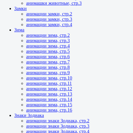
анимашки животные, стр.3
Замки
анимации замки, стр.2
анимации замки, стр.3
анимации замки, стр.4
Зима
анимации зима, стр.2
анимации зима, стр.3
анимации зима, стр.4
анимации зима, стр.5
анимации зима, стр.6
анимации зима, стр.7
анимации зима, стр.8
анимации зима, стр.9
анимации зима, стр.10
анимации зима, стр.11
анимации зима, стр.12
анимации зима, стр.13
анимации зима, стр.14
анимации зима, стр.15
анимации зима, стр.16
Знаки Зодиака
анимации знаки Зодиака, стр.2
анимации знаки Зодиака, стр.3
анимации знаки Зодиака, стр.4