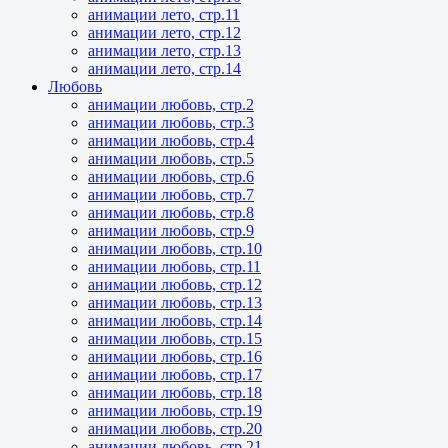
анимации лето, стр.11
анимации лето, стр.12
анимации лето, стр.13
анимации лето, стр.14
Любовь
анимации любовь, стр.2
анимации любовь, стр.3
анимации любовь, стр.4
анимации любовь, стр.5
анимации любовь, стр.6
анимации любовь, стр.7
анимации любовь, стр.8
анимации любовь, стр.9
анимации любовь, стр.10
анимации любовь, стр.11
анимации любовь, стр.12
анимации любовь, стр.13
анимации любовь, стр.14
анимации любовь, стр.15
анимации любовь, стр.16
анимации любовь, стр.17
анимации любовь, стр.18
анимации любовь, стр.19
анимации любовь, стр.20
анимации любовь, стр.21