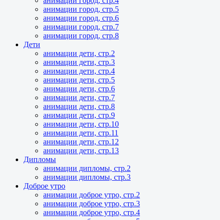
анимации город, стр.4
анимации город, стр.5
анимации город, стр.6
анимации город, стр.7
анимации город, стр.8
Дети
анимации дети, стр.2
анимации дети, стр.3
анимации дети, стр.4
анимации дети, стр.5
анимации дети, стр.6
анимации дети, стр.7
анимации дети, стр.8
анимации дети, стр.9
анимации дети, стр.10
анимации дети, стр.11
анимации дети, стр.12
анимации дети, стр.13
Дипломы
анимации дипломы, стр.2
анимации дипломы, стр.3
Доброе утро
анимации доброе утро, стр.2
анимации доброе утро, стр.3
анимации доброе утро, стр.4