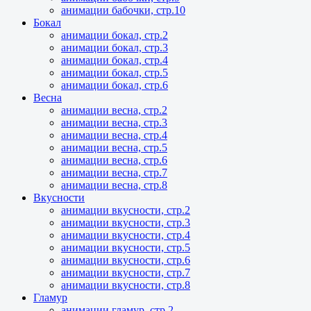
анимации бабочки, стр.10
Бокал
анимации бокал, стр.2
анимации бокал, стр.3
анимации бокал, стр.4
анимации бокал, стр.5
анимации бокал, стр.6
Весна
анимации весна, стр.2
анимации весна, стр.3
анимации весна, стр.4
анимации весна, стр.5
анимации весна, стр.6
анимации весна, стр.7
анимации весна, стр.8
Вкусности
анимации вкусности, стр.2
анимации вкусности, стр.3
анимации вкусности, стр.4
анимации вкусности, стр.5
анимации вкусности, стр.6
анимации вкусности, стр.7
анимации вкусности, стр.8
Гламур
анимации гламур, стр.2