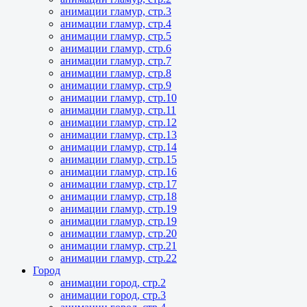
анимации гламур, стр.3
анимации гламур, стр.4
анимации гламур, стр.5
анимации гламур, стр.6
анимации гламур, стр.7
анимации гламур, стр.8
анимации гламур, стр.9
анимации гламур, стр.10
анимации гламур, стр.11
анимации гламур, стр.12
анимации гламур, стр.13
анимации гламур, стр.14
анимации гламур, стр.15
анимации гламур, стр.16
анимации гламур, стр.17
анимации гламур, стр.18
анимации гламур, стр.19
анимации гламур, стр.19
анимации гламур, стр.20
анимации гламур, стр.21
анимации гламур, стр.22
Город
анимации город, стр.2
анимации город, стр.3