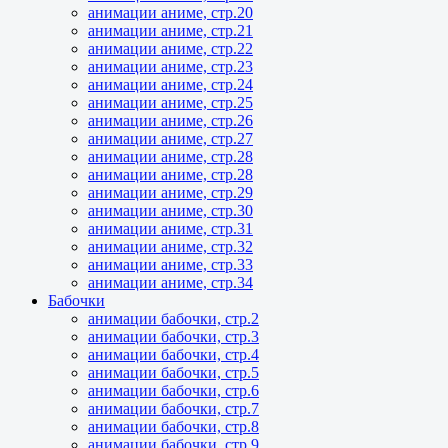
анимации аниме, стр.20
анимации аниме, стр.21
анимации аниме, стр.22
анимации аниме, стр.23
анимации аниме, стр.24
анимации аниме, стр.25
анимации аниме, стр.26
анимации аниме, стр.27
анимации аниме, стр.28
анимации аниме, стр.28
анимации аниме, стр.29
анимации аниме, стр.30
анимации аниме, стр.31
анимации аниме, стр.32
анимации аниме, стр.33
анимации аниме, стр.34
Бабочки
анимации бабочки, стр.2
анимации бабочки, стр.3
анимации бабочки, стр.4
анимации бабочки, стр.5
анимации бабочки, стр.6
анимации бабочки, стр.7
анимации бабочки, стр.8
анимации бабочки, стр.9