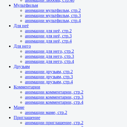
анимации любовь, стр.46
Мультфильм
анимации мультфильм, стр.2
анимации мультфильм, стр.3
анимации мультфильм, стр.4
Для неё
анимации для неё, стр.2
анимации для неё, стр.3
анимации для неё, стр.4
Для него
анимации для него, стр.2
анимации для него, стр.3
анимации для него, стр.4
Друзьям
анимации друзьям, стр.2
анимации друзьям, стр.3
анимации друзьям, стр.4
Комментарии
анимации комментарии, стр.2
анимации комментарии, стр.3
анимации комментарии, стр.4
Маме
анимации маме, стр.2
Приглашение
анимации приглашение, стр.2