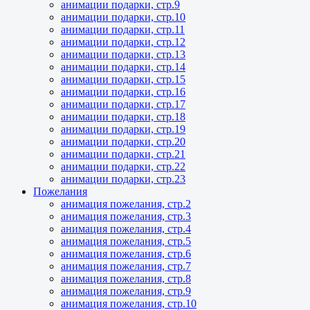
анимации подарки, стр.9
анимации подарки, стр.10
анимации подарки, стр.11
анимации подарки, стр.12
анимации подарки, стр.13
анимации подарки, стр.14
анимации подарки, стр.15
анимации подарки, стр.16
анимации подарки, стр.17
анимации подарки, стр.18
анимации подарки, стр.19
анимации подарки, стр.20
анимации подарки, стр.21
анимации подарки, стр.22
анимации подарки, стр.23
Пожелания
анимация пожелания, стр.2
анимация пожелания, стр.3
анимация пожелания, стр.4
анимация пожелания, стр.5
анимация пожелания, стр.6
анимация пожелания, стр.7
анимация пожелания, стр.8
анимация пожелания, стр.9
анимация пожелания, стр.10