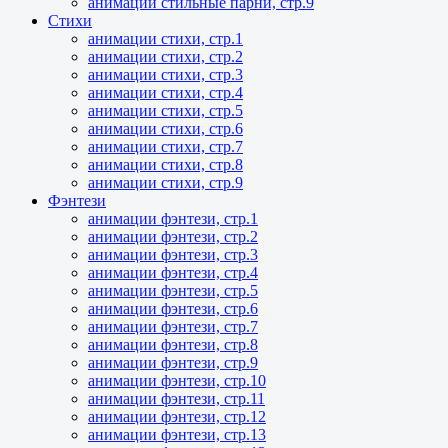
анимации стильные парни, стр.9
Стихи
анимации стихи, стр.1
анимации стихи, стр.2
анимации стихи, стр.3
анимации стихи, стр.4
анимации стихи, стр.5
анимации стихи, стр.6
анимации стихи, стр.7
анимации стихи, стр.8
анимации стихи, стр.9
Фэнтези
анимации фэнтези, стр.1
анимации фэнтези, стр.2
анимации фэнтези, стр.3
анимации фэнтези, стр.4
анимации фэнтези, стр.5
анимации фэнтези, стр.6
анимации фэнтези, стр.7
анимации фэнтези, стр.8
анимации фэнтези, стр.9
анимации фэнтези, стр.10
анимации фэнтези, стр.11
анимации фэнтези, стр.12
анимации фэнтези, стр.13