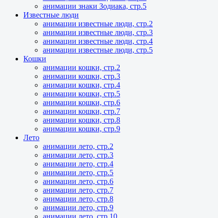
анимации знаки Зодиака, стр.5
Известные люди
анимации известные люди, стр.2
анимации известные люди, стр.3
анимации известные люди, стр.4
анимации известные люди, стр.5
Кошки
анимации кошки, стр.2
анимации кошки, стр.3
анимации кошки, стр.4
анимации кошки, стр.5
анимации кошки, стр.6
анимации кошки, стр.7
анимации кошки, стр.8
анимации кошки, стр.9
Лето
анимации лето, стр.2
анимации лето, стр.3
анимации лето, стр.4
анимации лето, стр.5
анимации лето, стр.6
анимации лето, стр.7
анимации лето, стр.8
анимации лето, стр.9
анимации лето, стр.10