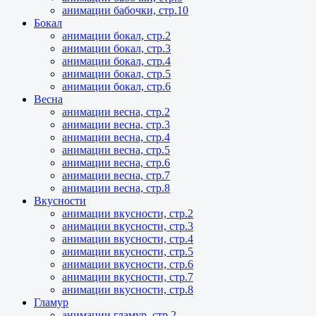
анимации бабочки, стр.10
Бокал
анимации бокал, стр.2
анимации бокал, стр.3
анимации бокал, стр.4
анимации бокал, стр.5
анимации бокал, стр.6
Весна
анимации весна, стр.2
анимации весна, стр.3
анимации весна, стр.4
анимации весна, стр.5
анимации весна, стр.6
анимации весна, стр.7
анимации весна, стр.8
Вкусности
анимации вкусности, стр.2
анимации вкусности, стр.3
анимации вкусности, стр.4
анимации вкусности, стр.5
анимации вкусности, стр.6
анимации вкусности, стр.7
анимации вкусности, стр.8
Гламур
анимации гламур, стр.2