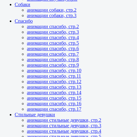
Собаки
анимации собаки, стр.2
анимации собаки, стр.3
Спасибо
анимации спасибо, стр.2
анимации спасибо, стр.3
анимации спасибо, стр.4
анимации спасибо, стр.5
анимации спасибо, стр.6
анимации спасибо, стр.7
анимации спасибо, стр.8
анимации спасибо, стр.9
анимации спасибо, стр.10
анимации спасибо, стр.11
анимации спасибо, стр.12
анимации спасибо, стр.13
анимации спасибо, стр.14
анимации спасибо, стр.15
анимации спасибо, стр.16
анимации спасибо, стр.17
Стильные девушки
анимации стильные девушки, стр.2
анимации стильные девушки, стр.3
анимации стильные девушки, стр.4
анимации стильные девушки, стр.5