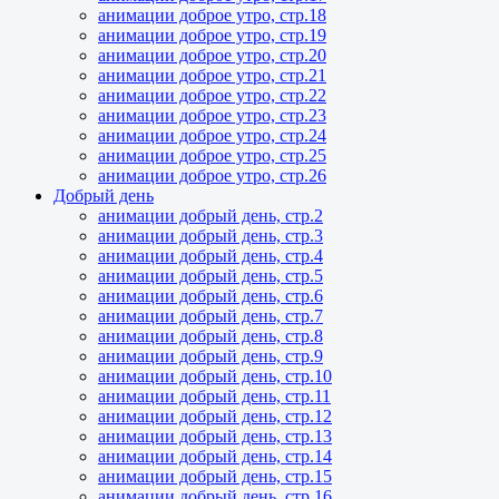
анимации доброе утро, стр.18
анимации доброе утро, стр.19
анимации доброе утро, стр.20
анимации доброе утро, стр.21
анимации доброе утро, стр.22
анимации доброе утро, стр.23
анимации доброе утро, стр.24
анимации доброе утро, стр.25
анимации доброе утро, стр.26
Добрый день
анимации добрый день, стр.2
анимации добрый день, стр.3
анимации добрый день, стр.4
анимации добрый день, стр.5
анимации добрый день, стр.6
анимации добрый день, стр.7
анимации добрый день, стр.8
анимации добрый день, стр.9
анимации добрый день, стр.10
анимации добрый день, стр.11
анимации добрый день, стр.12
анимации добрый день, стр.13
анимации добрый день, стр.14
анимации добрый день, стр.15
анимации добрый день, стр.16