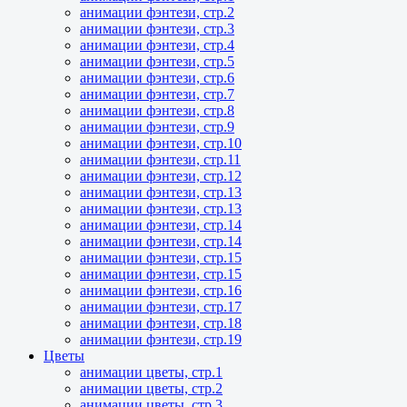
анимации фэнтези, стр.2
анимации фэнтези, стр.3
анимации фэнтези, стр.4
анимации фэнтези, стр.5
анимации фэнтези, стр.6
анимации фэнтези, стр.7
анимации фэнтези, стр.8
анимации фэнтези, стр.9
анимации фэнтези, стр.10
анимации фэнтези, стр.11
анимации фэнтези, стр.12
анимации фэнтези, стр.13
анимации фэнтези, стр.13
анимации фэнтези, стр.14
анимации фэнтези, стр.14
анимации фэнтези, стр.15
анимации фэнтези, стр.15
анимации фэнтези, стр.16
анимации фэнтези, стр.17
анимации фэнтези, стр.18
анимации фэнтези, стр.19
Цветы
анимации цветы, стр.1
анимации цветы, стр.2
анимации цветы, стр.3