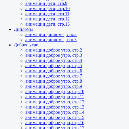
анимации дети, стр.9
анимации дети, стр.10
анимации дети, стр.11
анимации дети, стр.12
анимации дети, стр.13
Дипломы
анимации дипломы, стр.2
анимации дипломы, стр.3
Доброе утро
анимации доброе утро, стр.2
анимации доброе утро, стр.3
анимации доброе утро, стр.4
анимации доброе утро, стр.5
анимации доброе утро, стр.6
анимации доброе утро, стр.7
анимации доброе утро, стр.8
анимации доброе утро, стр.9
анимации доброе утро, стр.10
анимации доброе утро, стр.11
анимации доброе утро, стр.12
анимации доброе утро, стр.13
анимации доброе утро, стр.14
анимации доброе утро, стр.15
анимации доброе утро, стр.16
анимации доброе утро, стр.17