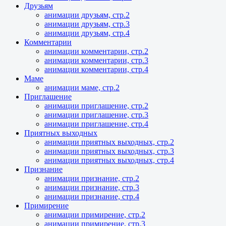
Друзьям
анимации друзьям, стр.2
анимации друзьям, стр.3
анимации друзьям, стр.4
Комментарии
анимации комментарии, стр.2
анимации комментарии, стр.3
анимации комментарии, стр.4
Маме
анимации маме, стр.2
Приглашение
анимации приглашение, стр.2
анимации приглашение, стр.3
анимации приглашение, стр.4
Приятных выходных
анимации приятных выходных, стр.2
анимации приятных выходных, стр.3
анимации приятных выходных, стр.4
Признание
анимации признание, стр.2
анимации признание, стр.3
анимации признание, стр.4
Примирение
анимации примирение, стр.2
анимации примирение, стр.3