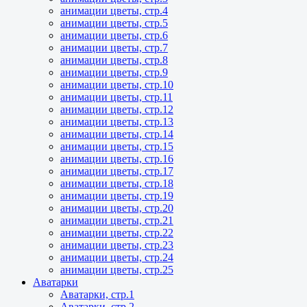
анимации цветы, стр.4
анимации цветы, стр.5
анимации цветы, стр.6
анимации цветы, стр.7
анимации цветы, стр.8
анимации цветы, стр.9
анимации цветы, стр.10
анимации цветы, стр.11
анимации цветы, стр.12
анимации цветы, стр.13
анимации цветы, стр.14
анимации цветы, стр.15
анимации цветы, стр.16
анимации цветы, стр.17
анимации цветы, стр.18
анимации цветы, стр.19
анимации цветы, стр.20
анимации цветы, стр.21
анимации цветы, стр.22
анимации цветы, стр.23
анимации цветы, стр.24
анимации цветы, стр.25
Аватарки
Аватарки, стр.1
Аватарки, стр.2