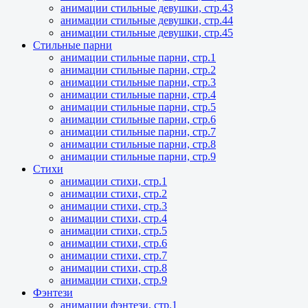
анимации стильные девушки, стр.43
анимации стильные девушки, стр.44
анимации стильные девушки, стр.45
Стильные парни
анимации стильные парни, стр.1
анимации стильные парни, стр.2
анимации стильные парни, стр.3
анимации стильные парни, стр.4
анимации стильные парни, стр.5
анимации стильные парни, стр.6
анимации стильные парни, стр.7
анимации стильные парни, стр.8
анимации стильные парни, стр.9
Стихи
анимации стихи, стр.1
анимации стихи, стр.2
анимации стихи, стр.3
анимации стихи, стр.4
анимации стихи, стр.5
анимации стихи, стр.6
анимации стихи, стр.7
анимации стихи, стр.8
анимации стихи, стр.9
Фэнтези
анимации фэнтези, стр.1