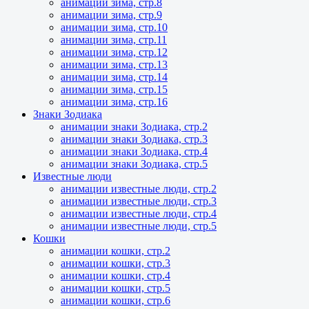
анимации зима, стр.8
анимации зима, стр.9
анимации зима, стр.10
анимации зима, стр.11
анимации зима, стр.12
анимации зима, стр.13
анимации зима, стр.14
анимации зима, стр.15
анимации зима, стр.16
Знаки Зодиака
анимации знаки Зодиака, стр.2
анимации знаки Зодиака, стр.3
анимации знаки Зодиака, стр.4
анимации знаки Зодиака, стр.5
Известные люди
анимации известные люди, стр.2
анимации известные люди, стр.3
анимации известные люди, стр.4
анимации известные люди, стр.5
Кошки
анимации кошки, стр.2
анимации кошки, стр.3
анимации кошки, стр.4
анимации кошки, стр.5
анимации кошки, стр.6