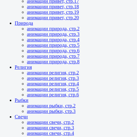
анимации привет, стр.17
анимации привет, стр.18
анимации привет, стр.19
анимации привет, стр.20
Природа
анимации природа, стр.2
анимации природа, стр.3
анимации природа, стр.4
анимации природа, стр.5
анимации природа, стр.6
анимации природа, стр.7
анимации природа, стр.8
Религия
анимации религия, стр.2
анимации религия, стр.3
анимации религия, стр.4
анимации религия, стр.5
анимации религия, стр.6
Рыбки
анимации рыбки, стр.2
анимации рыбки, стр.3
Свечи
анимации свечи, стр.2
анимации свечи, стр.3
анимации свечи, стр.4