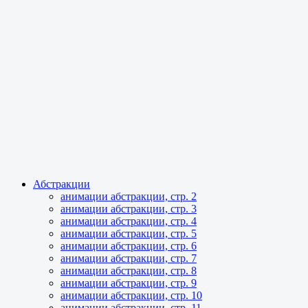
Абстракции
анимации абстракции, стр. 2
анимации абстракции, стр. 3
анимации абстракции, стр. 4
анимации абстракции, стр. 5
анимации абстракции, стр. 6
анимации абстракции, стр. 7
анимации абстракции, стр. 8
анимации абстракции, стр. 9
анимации абстракции, стр. 10
анимации абстракции, стр. 11