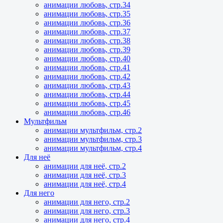
анимации любовь, стр.34
анимации любовь, стр.35
анимации любовь, стр.36
анимации любовь, стр.37
анимации любовь, стр.38
анимации любовь, стр.39
анимации любовь, стр.40
анимации любовь, стр.41
анимации любовь, стр.42
анимации любовь, стр.43
анимации любовь, стр.44
анимации любовь, стр.45
анимации любовь, стр.46
Мультфильм
анимации мультфильм, стр.2
анимации мультфильм, стр.3
анимации мультфильм, стр.4
Для неё
анимации для неё, стр.2
анимации для неё, стр.3
анимации для неё, стр.4
Для него
анимации для него, стр.2
анимации для него, стр.3
анимации для него, стр.4