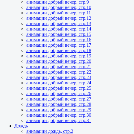
анимации добрый вечер, стр.9
анимации добрый вечер, стр.10
анимации добрый вечер, стр.11
анимации добрый вечер, стр.12
анимации добрый вечер, стр.13
анимации добрый вечер, стр.14
анимации добрый вечер, стр.15
анимации добрый вечер, стр.16
анимации добрый вечер, стр.17
анимации добрый вечер, стр.18
анимации добрый вечер, стр.19
анимации добрый вечер, стр.20
анимации добрый вечер, стр.21
анимации добрый вечер, стр.22
анимации добрый вечер, стр.23
анимации добрый вечер, стр.24
анимации добрый вечер, стр.25
анимации добрый вечер, стр.26
анимации добрый вечер, стр.27
анимации добрый вечер, стр.28
анимации добрый вечер, стр.29
анимации добрый вечер, стр.30
анимации добрый вечер, стр.31
Дождь
анимации дождь, стр.2