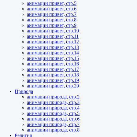
анимации привет, стр.5
анимации привет, стр.6
анимации привет, стр.7
анимации привет, стр.8
анимации привет, стр.9
анимации привет, стр.10
анимации привет, стр.11
анимации привет, стр.12
анимации привет, стр.13
анимации привет, стр.14
анимации привет, стр.15
анимации привет, стр.16
анимации привет, стр.17
анимации привет, стр.18
анимации привет, стр.19
анимации привет, стр.20
Природа
анимации природа, стр.2
анимации природа, стр.3
анимации природа, стр.4
анимации природа, стр.5
анимации природа, стр.6
анимации природа, стр.7
анимации природа, стр.8
Религия