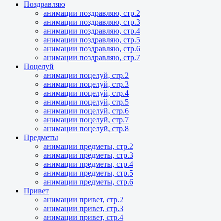
Поздравляю
анимации поздравляю, стр.2
анимации поздравляю, стр.3
анимации поздравляю, стр.4
анимации поздравляю, стр.5
анимации поздравляю, стр.6
анимации поздравляю, стр.7
Поцелуй
анимации поцелуй, стр.2
анимации поцелуй, стр.3
анимации поцелуй, стр.4
анимации поцелуй, стр.5
анимации поцелуй, стр.6
анимации поцелуй, стр.7
анимации поцелуй, стр.8
Предметы
анимации предметы, стр.2
анимации предметы, стр.3
анимации предметы, стр.4
анимации предметы, стр.5
анимации предметы, стр.6
Привет
анимации привет, стр.2
анимации привет, стр.3
анимации привет, стр.4