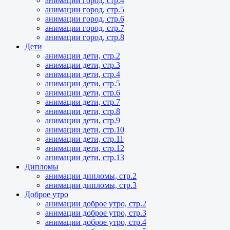
анимации город, стр.4
анимации город, стр.5
анимации город, стр.6
анимации город, стр.7
анимации город, стр.8
Дети
анимации дети, стр.2
анимации дети, стр.3
анимации дети, стр.4
анимации дети, стр.5
анимации дети, стр.6
анимации дети, стр.7
анимации дети, стр.8
анимации дети, стр.9
анимации дети, стр.10
анимации дети, стр.11
анимации дети, стр.12
анимации дети, стр.13
Дипломы
анимации дипломы, стр.2
анимации дипломы, стр.3
Доброе утро
анимации доброе утро, стр.2
анимации доброе утро, стр.3
анимации доброе утро, стр.4