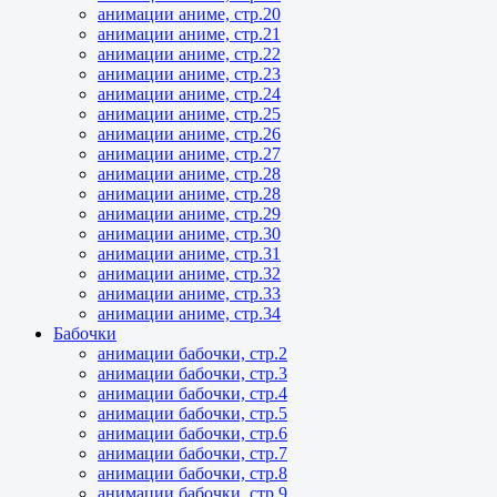
анимации аниме, стр.20
анимации аниме, стр.21
анимации аниме, стр.22
анимации аниме, стр.23
анимации аниме, стр.24
анимации аниме, стр.25
анимации аниме, стр.26
анимации аниме, стр.27
анимации аниме, стр.28
анимации аниме, стр.28
анимации аниме, стр.29
анимации аниме, стр.30
анимации аниме, стр.31
анимации аниме, стр.32
анимации аниме, стр.33
анимации аниме, стр.34
Бабочки
анимации бабочки, стр.2
анимации бабочки, стр.3
анимации бабочки, стр.4
анимации бабочки, стр.5
анимации бабочки, стр.6
анимации бабочки, стр.7
анимации бабочки, стр.8
анимации бабочки, стр.9