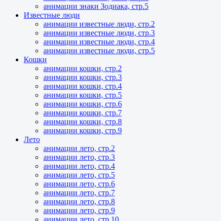
анимации знаки Зодиака, стр.5
Известные люди
анимации известные люди, стр.2
анимации известные люди, стр.3
анимации известные люди, стр.4
анимации известные люди, стр.5
Кошки
анимации кошки, стр.2
анимации кошки, стр.3
анимации кошки, стр.4
анимации кошки, стр.5
анимации кошки, стр.6
анимации кошки, стр.7
анимации кошки, стр.8
анимации кошки, стр.9
Лето
анимации лето, стр.2
анимации лето, стр.3
анимации лето, стр.4
анимации лето, стр.5
анимации лето, стр.6
анимации лето, стр.7
анимации лето, стр.8
анимации лето, стр.9
анимации лето, стр.10