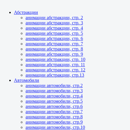
Абстракции
анимации абстракции, стр. 2
анимации абстракции, стр. 3
анимации абстракции, стр. 4
анимации абстракции, стр. 5
анимации абстракции, стр. 6
анимации абстракции, стр. 7
анимации абстракции, стр. 8
анимации абстракции, стр. 9
анимации абстракции, стр. 10
анимации абстракции, стр. 11
анимации абстракции, стр. 12
анимации абстракции, стр.13
Автомобили
анимации автомобили, стр.2
анимации автомобили, стр.3
анимации автомобили, стр.4
анимации автомобили, стр.5
анимации автомобили, стр.6
анимации автомобили, стр.7
анимации автомобили, стр.8
анимации автомобили, стр.9
анимации автомобили, стр.10