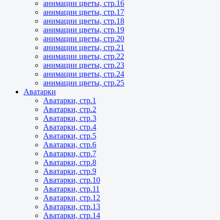
анимации цветы, стр.16
анимации цветы, стр.17
анимации цветы, стр.18
анимации цветы, стр.19
анимации цветы, стр.20
анимации цветы, стр.21
анимации цветы, стр.22
анимации цветы, стр.23
анимации цветы, стр.24
анимации цветы, стр.25
Аватарки
Аватарки, стр.1
Аватарки, стр.2
Аватарки, стр.3
Аватарки, стр.4
Аватарки, стр.5
Аватарки, стр.6
Аватарки, стр.7
Аватарки, стр.8
Аватарки, стр.9
Аватарки, стр.10
Аватарки, стр.11
Аватарки, стр.12
Аватарки, стр.13
Аватарки, стр.14