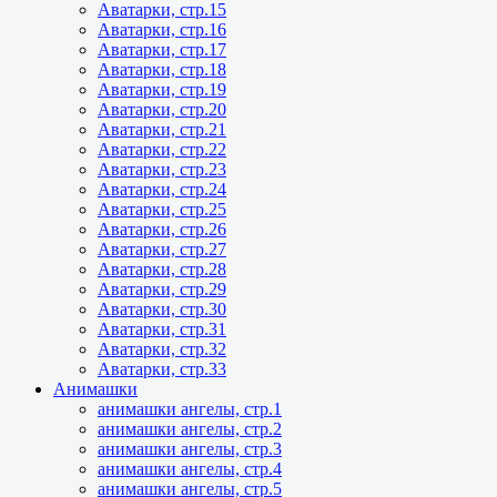
Аватарки, стр.15
Аватарки, стр.16
Аватарки, стр.17
Аватарки, стр.18
Аватарки, стр.19
Аватарки, стр.20
Аватарки, стр.21
Аватарки, стр.22
Аватарки, стр.23
Аватарки, стр.24
Аватарки, стр.25
Аватарки, стр.26
Аватарки, стр.27
Аватарки, стр.28
Аватарки, стр.29
Аватарки, стр.30
Аватарки, стр.31
Аватарки, стр.32
Аватарки, стр.33
Анимашки
анимашки ангелы, стр.1
анимашки ангелы, стр.2
анимашки ангелы, стр.3
анимашки ангелы, стр.4
анимашки ангелы, стр.5