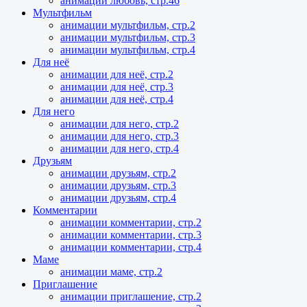
анимации любовь, стр.46
Мультфильм
анимации мультфильм, стр.2
анимации мультфильм, стр.3
анимации мультфильм, стр.4
Для неё
анимации для неё, стр.2
анимации для неё, стр.3
анимации для неё, стр.4
Для него
анимации для него, стр.2
анимации для него, стр.3
анимации для него, стр.4
Друзьям
анимации друзьям, стр.2
анимации друзьям, стр.3
анимации друзьям, стр.4
Комментарии
анимации комментарии, стр.2
анимации комментарии, стр.3
анимации комментарии, стр.4
Маме
анимации маме, стр.2
Приглашение
анимации приглашение, стр.2