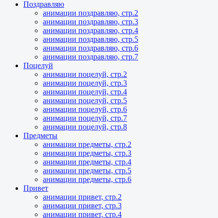
Поздравляю
анимации поздравляю, стр.2
анимации поздравляю, стр.3
анимации поздравляю, стр.4
анимации поздравляю, стр.5
анимации поздравляю, стр.6
анимации поздравляю, стр.7
Поцелуй
анимации поцелуй, стр.2
анимации поцелуй, стр.3
анимации поцелуй, стр.4
анимации поцелуй, стр.5
анимации поцелуй, стр.6
анимации поцелуй, стр.7
анимации поцелуй, стр.8
Предметы
анимации предметы, стр.2
анимации предметы, стр.3
анимации предметы, стр.4
анимации предметы, стр.5
анимации предметы, стр.6
Привет
анимации привет, стр.2
анимации привет, стр.3
анимации привет, стр.4