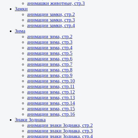
анимашки животные, стр.3
Замки
анимации замки, стр.2
анимации замки, стр.3
анимации замки, стр.4
Зима
анимации зима, стр.2
анимации зима, стр.3
анимации зима, стр.4
анимации зима, стр.5
анимации зима, стр.6
анимации зима, стр.7
анимации зима, стр.8
анимации зима, стр.9
анимации зима, стр.10
анимации зима, стр.11
анимации зима, стр.12
анимации зима, стр.13
анимации зима, стр.14
анимации зима, стр.15
анимации зима, стр.16
Знаки Зодиака
анимации знаки Зодиака, стр.2
анимации знаки Зодиака, стр.3
анимации знаки Зодиака, стр.4