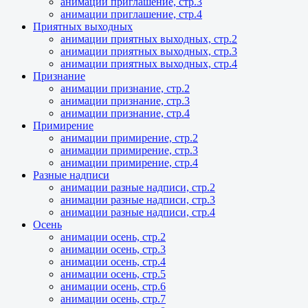
анимации приглашение, стр.3
анимации приглашение, стр.4
Приятных выходных
анимации приятных выходных, стр.2
анимации приятных выходных, стр.3
анимации приятных выходных, стр.4
Признание
анимации признание, стр.2
анимации признание, стр.3
анимации признание, стр.4
Примирение
анимации примирение, стр.2
анимации примирение, стр.3
анимации примирение, стр.4
Разные надписи
анимации разные надписи, стр.2
анимации разные надписи, стр.3
анимации разные надписи, стр.4
Осень
анимации осень, стр.2
анимации осень, стр.3
анимации осень, стр.4
анимации осень, стр.5
анимации осень, стр.6
анимации осень, стр.7