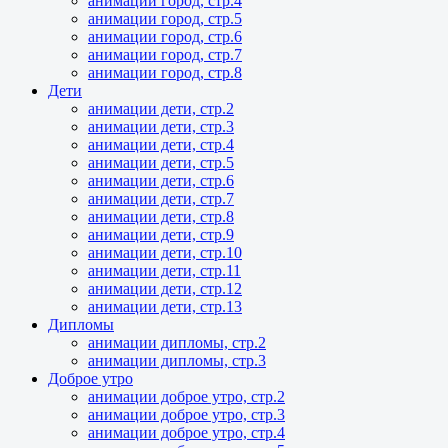
анимации город, стр.4
анимации город, стр.5
анимации город, стр.6
анимации город, стр.7
анимации город, стр.8
Дети
анимации дети, стр.2
анимации дети, стр.3
анимации дети, стр.4
анимации дети, стр.5
анимации дети, стр.6
анимации дети, стр.7
анимации дети, стр.8
анимации дети, стр.9
анимации дети, стр.10
анимации дети, стр.11
анимации дети, стр.12
анимации дети, стр.13
Дипломы
анимации дипломы, стр.2
анимации дипломы, стр.3
Доброе утро
анимации доброе утро, стр.2
анимации доброе утро, стр.3
анимации доброе утро, стр.4