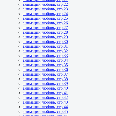
анимации любовь, стр.22
анимации любовь, стр.23
анимации любовь, стр.24
анимации любовь, стр.25
анимации любовь, стр.26
анимации любовь, стр.27
анимации любовь, стр.28
анимации любовь, стр.29
анимации любовь, стр.30
анимации любовь, стр.31
анимации любовь, стр.32
анимации любовь, стр.33
анимации любовь, стр.34
анимации любовь, стр.35
анимации любовь, стр.36
анимации любовь, стр.37
анимации любовь, стр.38
анимации любовь, стр.39
анимации любовь, стр.40
анимации любовь, стр.41
анимации любовь, стр.42
анимации любовь, стр.43
анимации любовь, стр.44
анимации любовь, стр.45