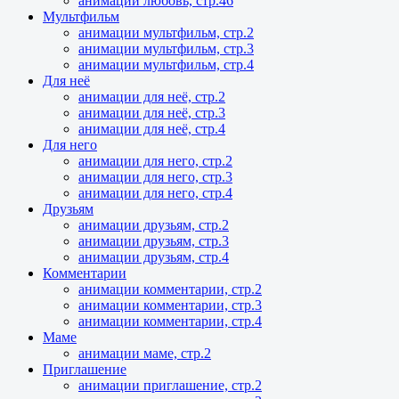
анимации любовь, стр.46
Мультфильм
анимации мультфильм, стр.2
анимации мультфильм, стр.3
анимации мультфильм, стр.4
Для неё
анимации для неё, стр.2
анимации для неё, стр.3
анимации для неё, стр.4
Для него
анимации для него, стр.2
анимации для него, стр.3
анимации для него, стр.4
Друзьям
анимации друзьям, стр.2
анимации друзьям, стр.3
анимации друзьям, стр.4
Комментарии
анимации комментарии, стр.2
анимации комментарии, стр.3
анимации комментарии, стр.4
Маме
анимации маме, стр.2
Приглашение
анимации приглашение, стр.2