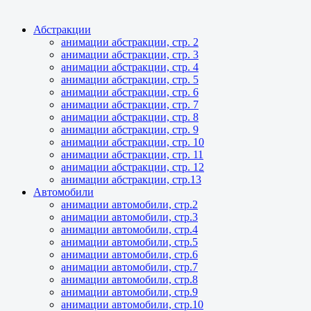
Абстракции
анимации абстракции, стр. 2
анимации абстракции, стр. 3
анимации абстракции, стр. 4
анимации абстракции, стр. 5
анимации абстракции, стр. 6
анимации абстракции, стр. 7
анимации абстракции, стр. 8
анимации абстракции, стр. 9
анимации абстракции, стр. 10
анимации абстракции, стр. 11
анимации абстракции, стр. 12
анимации абстракции, стр.13
Автомобили
анимации автомобили, стр.2
анимации автомобили, стр.3
анимации автомобили, стр.4
анимации автомобили, стр.5
анимации автомобили, стр.6
анимации автомобили, стр.7
анимации автомобили, стр.8
анимации автомобили, стр.9
анимации автомобили, стр.10