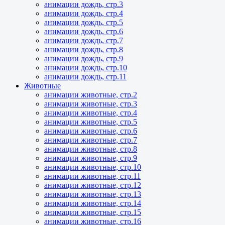
анимации дождь, стр.3
анимации дождь, стр.4
анимации дождь, стр.5
анимации дождь, стр.6
анимации дождь, стр.7
анимации дождь, стр.8
анимации дождь, стр.9
анимации дождь, стр.10
анимации дождь, стр.11
Животные
анимации животные, стр.2
анимации животные, стр.3
анимации животные, стр.4
анимации животные, стр.5
анимации животные, стр.6
анимации животные, стр.7
анимации животные, стр.8
анимации животные, стр.9
анимации животные, стр.10
анимации животные, стр.11
анимации животные, стр.12
анимации животные, стр.13
анимации животные, стр.14
анимации животные, стр.15
анимации животные, стр.16