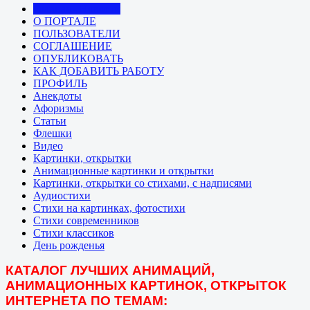
Главная - Новости
О ПОРТАЛЕ
ПОЛЬЗОВАТЕЛИ
СОГЛАШЕНИЕ
ОПУБЛИКОВАТЬ
КАК ДОБАВИТЬ РАБОТУ
ПРОФИЛЬ
Анекдоты
Афоризмы
Статьи
Флешки
Видео
Картинки, открытки
Анимационные картинки и открытки
Картинки, открытки со стихами, с надписями
Аудиостихи
Стихи на картинках, фотостихи
Стихи современников
Стихи классиков
День рожденья
КАТАЛОГ ЛУЧШИХ АНИМАЦИЙ,
АНИМАЦИОННЫХ КАРТИНОК, ОТКРЫТОК
ИНТЕРНЕТА ПО ТЕМАМ: