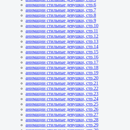
анимации стильные девушки, стр.6
анимации стильные девушки, стр.7
анимации стильные девушки, стр.8
анимации стильные девушки, стр.9
анимации стильные девушки, стр.10
анимации стильные девушки, стр.11
анимации стильные девушки, стр.12
анимации стильные девушки, стр.13
анимации стильные девушки, стр.14
анимации стильные девушки, стр.15
анимации стильные девушки, стр.16
анимации стильные девушки, стр.17
анимации стильные девушки, стр.18
анимации стильные девушки, стр.19
анимации стильные девушки, стр.20
анимации стильные девушки, стр.21
анимации стильные девушки, стр.22
анимации стильные девушки, стр.23
анимации стильные девушки, стр.24
анимации стильные девушки, стр.25
анимации стильные девушки, стр.26
анимации стильные девушки, стр.27
анимации стильные девушки, стр.28
анимации стильные девушки, стр.29