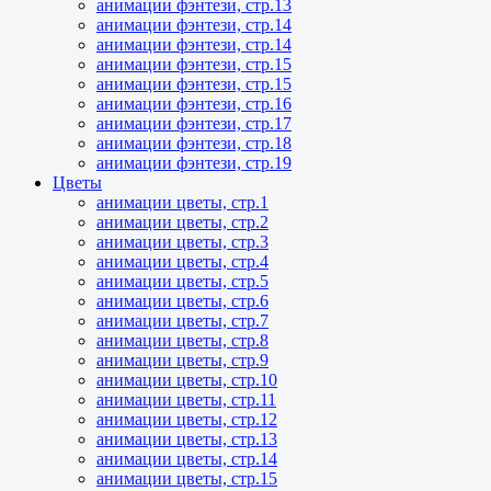
анимации фэнтези, стр.13
анимации фэнтези, стр.14
анимации фэнтези, стр.14
анимации фэнтези, стр.15
анимации фэнтези, стр.15
анимации фэнтези, стр.16
анимации фэнтези, стр.17
анимации фэнтези, стр.18
анимации фэнтези, стр.19
Цветы
анимации цветы, стр.1
анимации цветы, стр.2
анимации цветы, стр.3
анимации цветы, стр.4
анимации цветы, стр.5
анимации цветы, стр.6
анимации цветы, стр.7
анимации цветы, стр.8
анимации цветы, стр.9
анимации цветы, стр.10
анимации цветы, стр.11
анимации цветы, стр.12
анимации цветы, стр.13
анимации цветы, стр.14
анимации цветы, стр.15