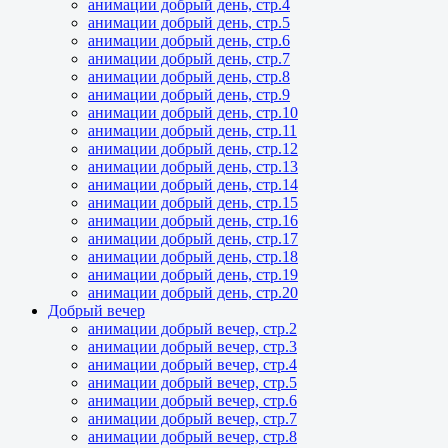
анимации добрый день, стр.4
анимации добрый день, стр.5
анимации добрый день, стр.6
анимации добрый день, стр.7
анимации добрый день, стр.8
анимации добрый день, стр.9
анимации добрый день, стр.10
анимации добрый день, стр.11
анимации добрый день, стр.12
анимации добрый день, стр.13
анимации добрый день, стр.14
анимации добрый день, стр.15
анимации добрый день, стр.16
анимации добрый день, стр.17
анимации добрый день, стр.18
анимации добрый день, стр.19
анимации добрый день, стр.20
Добрый вечер
анимации добрый вечер, стр.2
анимации добрый вечер, стр.3
анимации добрый вечер, стр.4
анимации добрый вечер, стр.5
анимации добрый вечер, стр.6
анимации добрый вечер, стр.7
анимации добрый вечер, стр.8