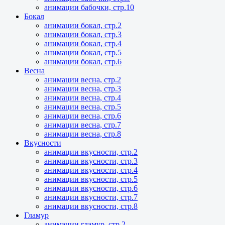
анимации бабочки, стр.10
Бокал
анимации бокал, стр.2
анимации бокал, стр.3
анимации бокал, стр.4
анимации бокал, стр.5
анимации бокал, стр.6
Весна
анимации весна, стр.2
анимации весна, стр.3
анимации весна, стр.4
анимации весна, стр.5
анимации весна, стр.6
анимации весна, стр.7
анимации весна, стр.8
Вкусности
анимации вкусности, стр.2
анимации вкусности, стр.3
анимации вкусности, стр.4
анимации вкусности, стр.5
анимации вкусности, стр.6
анимации вкусности, стр.7
анимации вкусности, стр.8
Гламур
анимации гламур, стр.2