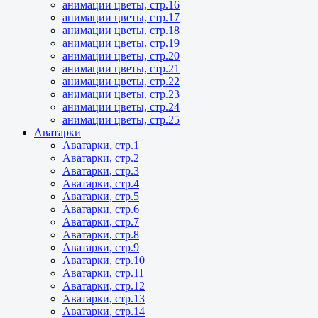
анимации цветы, стр.16
анимации цветы, стр.17
анимации цветы, стр.18
анимации цветы, стр.19
анимации цветы, стр.20
анимации цветы, стр.21
анимации цветы, стр.22
анимации цветы, стр.23
анимации цветы, стр.24
анимации цветы, стр.25
Аватарки
Аватарки, стр.1
Аватарки, стр.2
Аватарки, стр.3
Аватарки, стр.4
Аватарки, стр.5
Аватарки, стр.6
Аватарки, стр.7
Аватарки, стр.8
Аватарки, стр.9
Аватарки, стр.10
Аватарки, стр.11
Аватарки, стр.12
Аватарки, стр.13
Аватарки, стр.14