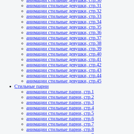
анимации стильные девушки, стр.30
анимации стильные девушки, стр.31
анимации стильные девушки, стр.32
анимации стильные девушки, стр.33
анимации стильные девушки, стр.34
анимации стильные девушки, стр.35
анимации стильные девушки, стр.36
анимации стильные девушки, стр.37
анимации стильные девушки, стр.38
анимации стильные девушки, стр.39
анимации стильные девушки, стр.40
анимации стильные девушки, стр.41
анимации стильные девушки, стр.42
анимации стильные девушки, стр.43
анимации стильные девушки, стр.44
анимации стильные девушки, стр.45
Стильные парни
анимации стильные парни, стр.1
анимации стильные парни, стр.2
анимации стильные парни, стр.3
анимации стильные парни, стр.4
анимации стильные парни, стр.5
анимации стильные парни, стр.6
анимации стильные парни, стр.7
анимации стильные парни, стр.8