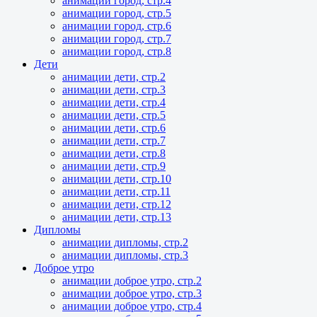
анимации город, стр.4
анимации город, стр.5
анимации город, стр.6
анимации город, стр.7
анимации город, стр.8
Дети
анимации дети, стр.2
анимации дети, стр.3
анимации дети, стр.4
анимации дети, стр.5
анимации дети, стр.6
анимации дети, стр.7
анимации дети, стр.8
анимации дети, стр.9
анимации дети, стр.10
анимации дети, стр.11
анимации дети, стр.12
анимации дети, стр.13
Дипломы
анимации дипломы, стр.2
анимации дипломы, стр.3
Доброе утро
анимации доброе утро, стр.2
анимации доброе утро, стр.3
анимации доброе утро, стр.4