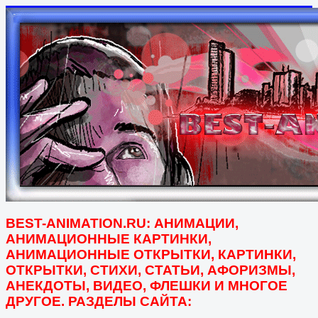
BEST-ANIMATION.RU: АНИМАЦИИ,
АНИМАЦИОННЫЕ КАРТИНКИ,
АНИМАЦИОННЫЕ ОТКРЫТКИ, КАРТИНКИ,
ОТКРЫТКИ, СТИХИ, СТАТЬИ, АФОРИЗМЫ,
АНЕКДОТЫ, ВИДЕО, ФЛЕШКИ И МНОГОЕ
ДРУГОЕ. РАЗДЕЛЫ САЙТА: