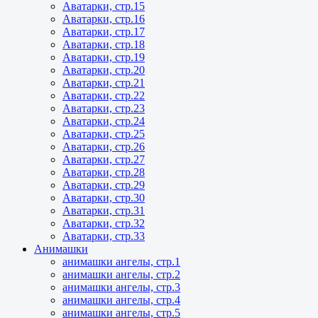
Аватарки, стр.15
Аватарки, стр.16
Аватарки, стр.17
Аватарки, стр.18
Аватарки, стр.19
Аватарки, стр.20
Аватарки, стр.21
Аватарки, стр.22
Аватарки, стр.23
Аватарки, стр.24
Аватарки, стр.25
Аватарки, стр.26
Аватарки, стр.27
Аватарки, стр.28
Аватарки, стр.29
Аватарки, стр.30
Аватарки, стр.31
Аватарки, стр.32
Аватарки, стр.33
Анимашки
анимашки ангелы, стр.1
анимашки ангелы, стр.2
анимашки ангелы, стр.3
анимашки ангелы, стр.4
анимашки ангелы, стр.5