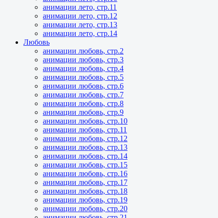
анимации лето, стр.11
анимации лето, стр.12
анимации лето, стр.13
анимации лето, стр.14
Любовь
анимации любовь, стр.2
анимации любовь, стр.3
анимации любовь, стр.4
анимации любовь, стр.5
анимации любовь, стр.6
анимации любовь, стр.7
анимации любовь, стр.8
анимации любовь, стр.9
анимации любовь, стр.10
анимации любовь, стр.11
анимации любовь, стр.12
анимации любовь, стр.13
анимации любовь, стр.14
анимации любовь, стр.15
анимации любовь, стр.16
анимации любовь, стр.17
анимации любовь, стр.18
анимации любовь, стр.19
анимации любовь, стр.20
анимации любовь, стр.21