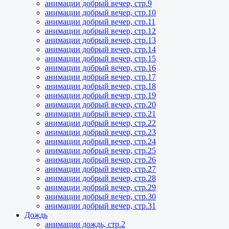
анимации добрый вечер, стр.9
анимации добрый вечер, стр.10
анимации добрый вечер, стр.11
анимации добрый вечер, стр.12
анимации добрый вечер, стр.13
анимации добрый вечер, стр.14
анимации добрый вечер, стр.15
анимации добрый вечер, стр.16
анимации добрый вечер, стр.17
анимации добрый вечер, стр.18
анимации добрый вечер, стр.19
анимации добрый вечер, стр.20
анимации добрый вечер, стр.21
анимации добрый вечер, стр.22
анимации добрый вечер, стр.23
анимации добрый вечер, стр.24
анимации добрый вечер, стр.25
анимации добрый вечер, стр.26
анимации добрый вечер, стр.27
анимации добрый вечер, стр.28
анимации добрый вечер, стр.29
анимации добрый вечер, стр.30
анимации добрый вечер, стр.31
Дождь
анимации дождь, стр.2