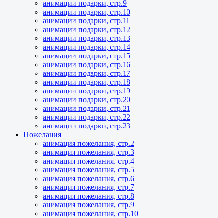
анимации подарки, стр.9
анимации подарки, стр.10
анимации подарки, стр.11
анимации подарки, стр.12
анимации подарки, стр.13
анимации подарки, стр.14
анимации подарки, стр.15
анимации подарки, стр.16
анимации подарки, стр.17
анимации подарки, стр.18
анимации подарки, стр.19
анимации подарки, стр.20
анимации подарки, стр.21
анимации подарки, стр.22
анимации подарки, стр.23
Пожелания
анимация пожелания, стр.2
анимация пожелания, стр.3
анимация пожелания, стр.4
анимация пожелания, стр.5
анимация пожелания, стр.6
анимация пожелания, стр.7
анимация пожелания, стр.8
анимация пожелания, стр.9
анимация пожелания, стр.10