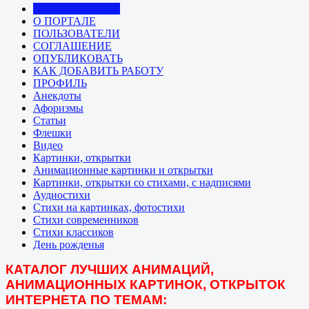
Главная - Новости
О ПОРТАЛЕ
ПОЛЬЗОВАТЕЛИ
СОГЛАШЕНИЕ
ОПУБЛИКОВАТЬ
КАК ДОБАВИТЬ РАБОТУ
ПРОФИЛЬ
Анекдоты
Афоризмы
Статьи
Флешки
Видео
Картинки, открытки
Анимационные картинки и открытки
Картинки, открытки со стихами, с надписями
Аудиостихи
Стихи на картинках, фотостихи
Стихи современников
Стихи классиков
День рожденья
КАТАЛОГ ЛУЧШИХ АНИМАЦИЙ,
АНИМАЦИОННЫХ КАРТИНОК, ОТКРЫТОК
ИНТЕРНЕТА ПО ТЕМАМ: