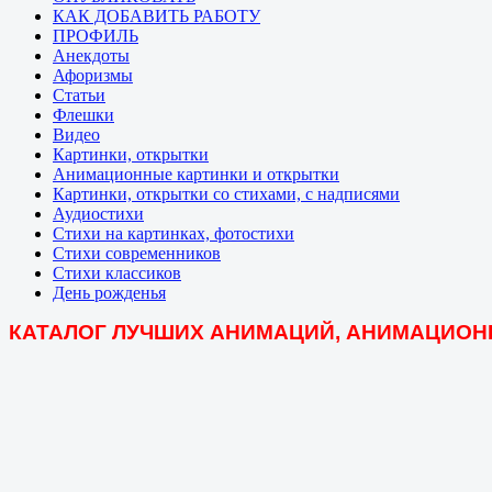
КАК ДОБАВИТЬ РАБОТУ
ПРОФИЛЬ
Анекдоты
Афоризмы
Статьи
Флешки
Видео
Картинки, открытки
Анимационные картинки и открытки
Картинки, открытки со стихами, с надписями
Аудиостихи
Стихи на картинках, фотостихи
Стихи современников
Стихи классиков
День рожденья
КАТАЛОГ ЛУЧШИХ АНИМАЦИЙ, АНИМАЦИОНН