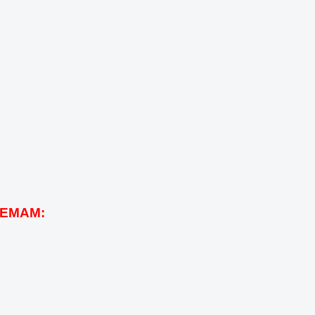
ТЕМАМ: