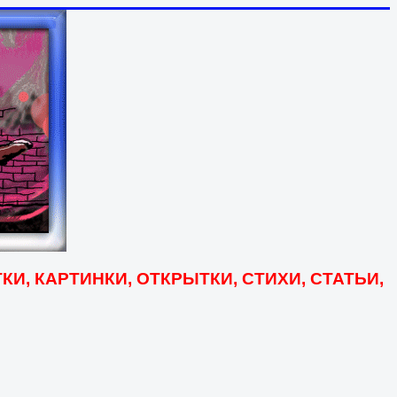
, КАРТИНКИ, ОТКРЫТКИ, СТИХИ, СТАТЬИ,