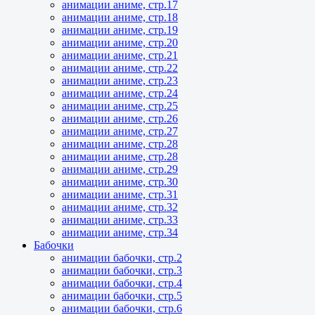
анимации аниме, стр.17
анимации аниме, стр.18
анимации аниме, стр.19
анимации аниме, стр.20
анимации аниме, стр.21
анимации аниме, стр.22
анимации аниме, стр.23
анимации аниме, стр.24
анимации аниме, стр.25
анимации аниме, стр.26
анимации аниме, стр.27
анимации аниме, стр.28
анимации аниме, стр.28
анимации аниме, стр.29
анимации аниме, стр.30
анимации аниме, стр.31
анимации аниме, стр.32
анимации аниме, стр.33
анимации аниме, стр.34
Бабочки
анимации бабочки, стр.2
анимации бабочки, стр.3
анимации бабочки, стр.4
анимации бабочки, стр.5
анимации бабочки, стр.6