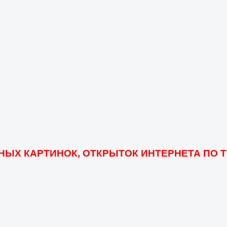
ЫХ КАРТИНОК, ОТКРЫТОК ИНТЕРНЕТА ПО 