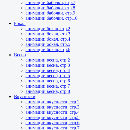
анимации бабочки, стр.7
анимации бабочки, стр.8
анимации бабочки, стр.9
анимации бабочки, стр.10
Бокал
анимации бокал, стр.2
анимации бокал, стр.3
анимации бокал, стр.4
анимации бокал, стр.5
анимации бокал, стр.6
Весна
анимации весна, стр.2
анимации весна, стр.3
анимации весна, стр.4
анимации весна, стр.5
анимации весна, стр.6
анимации весна, стр.7
анимации весна, стр.8
Вкусности
анимации вкусности, стр.2
анимации вкусности, стр.3
анимации вкусности, стр.4
анимации вкусности, стр.5
анимации вкусности, стр.6
анимации вкусности, стр.7