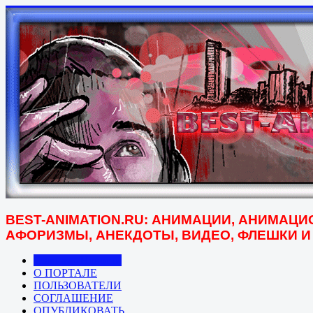
BEST-ANIMATION.RU: АНИМАЦИИ, АНИМАЦИ
АФОРИЗМЫ, АНЕКДОТЫ, ВИДЕО, ФЛЕШКИ И 
Главная - Новости
О ПОРТАЛЕ
ПОЛЬЗОВАТЕЛИ
СОГЛАШЕНИЕ
ОПУБЛИКОВАТЬ