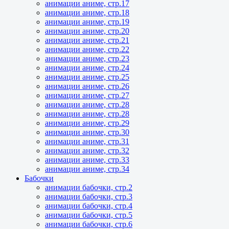
анимации аниме, стр.17
анимации аниме, стр.18
анимации аниме, стр.19
анимации аниме, стр.20
анимации аниме, стр.21
анимации аниме, стр.22
анимации аниме, стр.23
анимации аниме, стр.24
анимации аниме, стр.25
анимации аниме, стр.26
анимации аниме, стр.27
анимации аниме, стр.28
анимации аниме, стр.28
анимации аниме, стр.29
анимации аниме, стр.30
анимации аниме, стр.31
анимации аниме, стр.32
анимации аниме, стр.33
анимации аниме, стр.34
Бабочки
анимации бабочки, стр.2
анимации бабочки, стр.3
анимации бабочки, стр.4
анимации бабочки, стр.5
анимации бабочки, стр.6