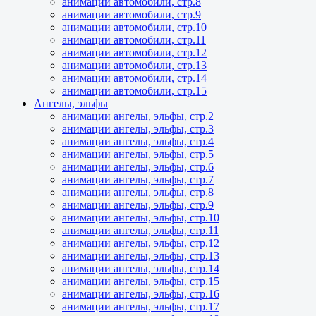
анимации автомобили, стр.8
анимации автомобили, стр.9
анимации автомобили, стр.10
анимации автомобили, стр.11
анимации автомобили, стр.12
анимации автомобили, стр.13
анимации автомобили, стр.14
анимации автомобили, стр.15
Ангелы, эльфы
анимации ангелы, эльфы, стр.2
анимации ангелы, эльфы, стр.3
анимации ангелы, эльфы, стр.4
анимации ангелы, эльфы, стр.5
анимации ангелы, эльфы, стр.6
анимации ангелы, эльфы, стр.7
анимации ангелы, эльфы, стр.8
анимации ангелы, эльфы, стр.9
анимации ангелы, эльфы, стр.10
анимации ангелы, эльфы, стр.11
анимации ангелы, эльфы, стр.12
анимации ангелы, эльфы, стр.13
анимации ангелы, эльфы, стр.14
анимации ангелы, эльфы, стр.15
анимации ангелы, эльфы, стр.16
анимации ангелы, эльфы, стр.17