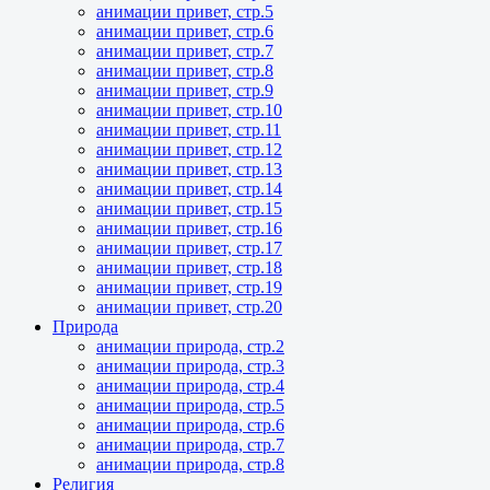
анимации привет, стр.5
анимации привет, стр.6
анимации привет, стр.7
анимации привет, стр.8
анимации привет, стр.9
анимации привет, стр.10
анимации привет, стр.11
анимации привет, стр.12
анимации привет, стр.13
анимации привет, стр.14
анимации привет, стр.15
анимации привет, стр.16
анимации привет, стр.17
анимации привет, стр.18
анимации привет, стр.19
анимации привет, стр.20
Природа
анимации природа, стр.2
анимации природа, стр.3
анимации природа, стр.4
анимации природа, стр.5
анимации природа, стр.6
анимации природа, стр.7
анимации природа, стр.8
Религия