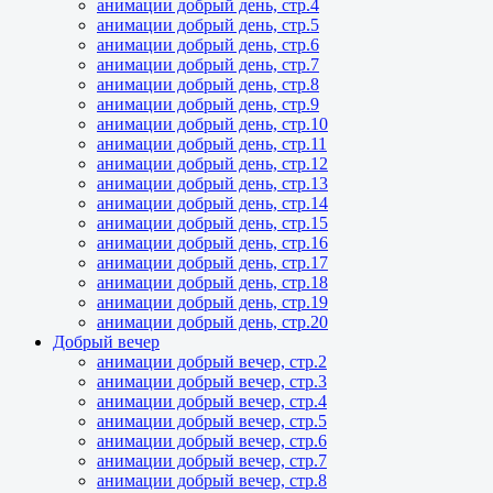
анимации добрый день, стр.4
анимации добрый день, стр.5
анимации добрый день, стр.6
анимации добрый день, стр.7
анимации добрый день, стр.8
анимации добрый день, стр.9
анимации добрый день, стр.10
анимации добрый день, стр.11
анимации добрый день, стр.12
анимации добрый день, стр.13
анимации добрый день, стр.14
анимации добрый день, стр.15
анимации добрый день, стр.16
анимации добрый день, стр.17
анимации добрый день, стр.18
анимации добрый день, стр.19
анимации добрый день, стр.20
Добрый вечер
анимации добрый вечер, стр.2
анимации добрый вечер, стр.3
анимации добрый вечер, стр.4
анимации добрый вечер, стр.5
анимации добрый вечер, стр.6
анимации добрый вечер, стр.7
анимации добрый вечер, стр.8