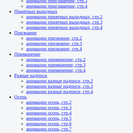
анимации приглашение, стр.3
анимации приглашение, стр.4
Приятных выходных
анимации приятных выходных, стр.2
анимации приятных выходных, стр.3
анимации приятных выходных, стр.4
Признание
анимации признание, стр.2
анимации признание, стр.3
анимации признание, стр.4
Примирение
анимации примирение, стр.2
анимации примирение, стр.3
анимации примирение, стр.4
Разные надписи
анимации разные надписи, стр.2
анимации разные надписи, стр.3
анимации разные надписи, стр.4
Осень
анимации осень, стр.2
анимации осень, стр.3
анимации осень, стр.4
анимации осень, стр.5
анимации осень, стр.6
анимации осень, стр.7