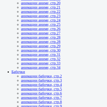
анимации аниме, стр.20
анимации аниме, стр.21
анимации аниме, стр.22
анимации аниме, стр.23
анимации аниме, стр.24
анимации аниме, стр.25
анимации аниме, стр.26
анимации аниме, стр.27
анимации аниме, стр.28
анимации аниме, стр.28
анимации аниме, стр.29
анимации аниме, стр.30
анимации аниме, стр.31
анимации аниме, стр.32
анимации аниме, стр.33
анимации аниме, стр.34
Бабочки
анимации бабочки, стр.2
анимации бабочки, стр.3
анимации бабочки, стр.4
анимации бабочки, стр.5
анимации бабочки, стр.6
анимации бабочки, стр.7
анимации бабочки, стр.8
анимации бабочки, стр.9