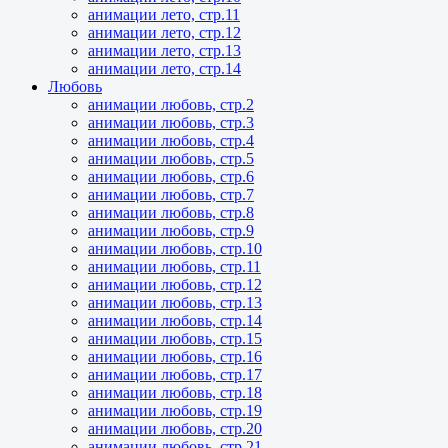
анимации лето, стр.11
анимации лето, стр.12
анимации лето, стр.13
анимации лето, стр.14
Любовь
анимации любовь, стр.2
анимации любовь, стр.3
анимации любовь, стр.4
анимации любовь, стр.5
анимации любовь, стр.6
анимации любовь, стр.7
анимации любовь, стр.8
анимации любовь, стр.9
анимации любовь, стр.10
анимации любовь, стр.11
анимации любовь, стр.12
анимации любовь, стр.13
анимации любовь, стр.14
анимации любовь, стр.15
анимации любовь, стр.16
анимации любовь, стр.17
анимации любовь, стр.18
анимации любовь, стр.19
анимации любовь, стр.20
анимации любовь, стр.21