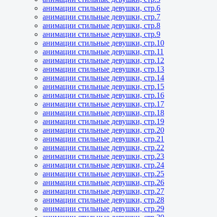
анимации стильные девушки, стр.6
анимации стильные девушки, стр.7
анимации стильные девушки, стр.8
анимации стильные девушки, стр.9
анимации стильные девушки, стр.10
анимации стильные девушки, стр.11
анимации стильные девушки, стр.12
анимации стильные девушки, стр.13
анимации стильные девушки, стр.14
анимации стильные девушки, стр.15
анимации стильные девушки, стр.16
анимации стильные девушки, стр.17
анимации стильные девушки, стр.18
анимации стильные девушки, стр.19
анимации стильные девушки, стр.20
анимации стильные девушки, стр.21
анимации стильные девушки, стр.22
анимации стильные девушки, стр.23
анимации стильные девушки, стр.24
анимации стильные девушки, стр.25
анимации стильные девушки, стр.26
анимации стильные девушки, стр.27
анимации стильные девушки, стр.28
анимации стильные девушки, стр.29