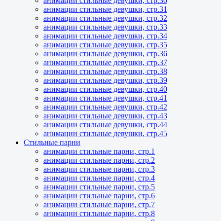
анимации стильные девушки, стр.30
анимации стильные девушки, стр.31
анимации стильные девушки, стр.32
анимации стильные девушки, стр.33
анимации стильные девушки, стр.34
анимации стильные девушки, стр.35
анимации стильные девушки, стр.36
анимации стильные девушки, стр.37
анимации стильные девушки, стр.38
анимации стильные девушки, стр.39
анимации стильные девушки, стр.40
анимации стильные девушки, стр.41
анимации стильные девушки, стр.42
анимации стильные девушки, стр.43
анимации стильные девушки, стр.44
анимации стильные девушки, стр.45
Стильные парни
анимации стильные парни, стр.1
анимации стильные парни, стр.2
анимации стильные парни, стр.3
анимации стильные парни, стр.4
анимации стильные парни, стр.5
анимации стильные парни, стр.6
анимации стильные парни, стр.7
анимации стильные парни, стр.8