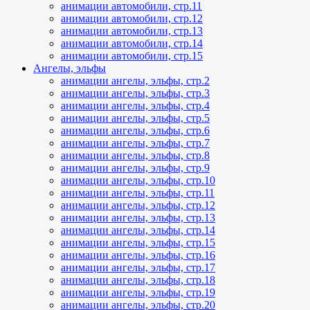
анимации автомобили, стр.11
анимации автомобили, стр.12
анимации автомобили, стр.13
анимации автомобили, стр.14
анимации автомобили, стр.15
Ангелы, эльфы
анимации ангелы, эльфы, стр.2
анимации ангелы, эльфы, стр.3
анимации ангелы, эльфы, стр.4
анимации ангелы, эльфы, стр.5
анимации ангелы, эльфы, стр.6
анимации ангелы, эльфы, стр.7
анимации ангелы, эльфы, стр.8
анимации ангелы, эльфы, стр.9
анимации ангелы, эльфы, стр.10
анимации ангелы, эльфы, стр.11
анимации ангелы, эльфы, стр.12
анимации ангелы, эльфы, стр.13
анимации ангелы, эльфы, стр.14
анимации ангелы, эльфы, стр.15
анимации ангелы, эльфы, стр.16
анимации ангелы, эльфы, стр.17
анимации ангелы, эльфы, стр.18
анимации ангелы, эльфы, стр.19
анимации ангелы, эльфы, стр.20