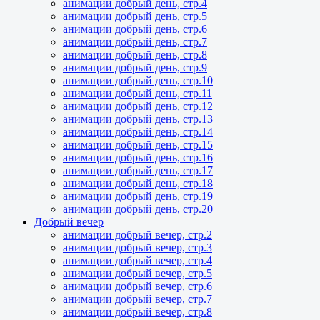
анимации добрый день, стр.4
анимации добрый день, стр.5
анимации добрый день, стр.6
анимации добрый день, стр.7
анимации добрый день, стр.8
анимации добрый день, стр.9
анимации добрый день, стр.10
анимации добрый день, стр.11
анимации добрый день, стр.12
анимации добрый день, стр.13
анимации добрый день, стр.14
анимации добрый день, стр.15
анимации добрый день, стр.16
анимации добрый день, стр.17
анимации добрый день, стр.18
анимации добрый день, стр.19
анимации добрый день, стр.20
Добрый вечер
анимации добрый вечер, стр.2
анимации добрый вечер, стр.3
анимации добрый вечер, стр.4
анимации добрый вечер, стр.5
анимации добрый вечер, стр.6
анимации добрый вечер, стр.7
анимации добрый вечер, стр.8