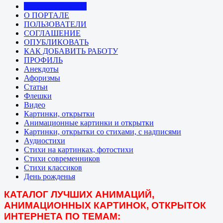
Главная - Новости
О ПОРТАЛЕ
ПОЛЬЗОВАТЕЛИ
СОГЛАШЕНИЕ
ОПУБЛИКОВАТЬ
КАК ДОБАВИТЬ РАБОТУ
ПРОФИЛЬ
Анекдоты
Афоризмы
Статьи
Флешки
Видео
Картинки, открытки
Анимационные картинки и открытки
Картинки, открытки со стихами, с надписями
Аудиостихи
Стихи на картинках, фотостихи
Стихи современников
Стихи классиков
День рожденья
КАТАЛОГ ЛУЧШИХ АНИМАЦИЙ,
АНИМАЦИОННЫХ КАРТИНОК, ОТКРЫТОК
ИНТЕРНЕТА ПО ТЕМАМ: