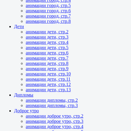
анимации город, стр.4
анимации город, стр.5
анимации город, стр.6
анимации город, стр.7
анимации город, стр.8
Дети
анимации дети, стр.2
анимации дети, стр.3
анимации дети, стр.4
анимации дети, стр.5
анимации дети, стр.6
анимации дети, стр.7
анимации дети, стр.8
анимации дети, стр.9
анимации дети, стр.10
анимации дети, стр.11
анимации дети, стр.12
анимации дети, стр.13
Дипломы
анимации дипломы, стр.2
анимации дипломы, стр.3
Доброе утро
анимации доброе утро, стр.2
анимации доброе утро, стр.3
анимации доброе утро, стр.4