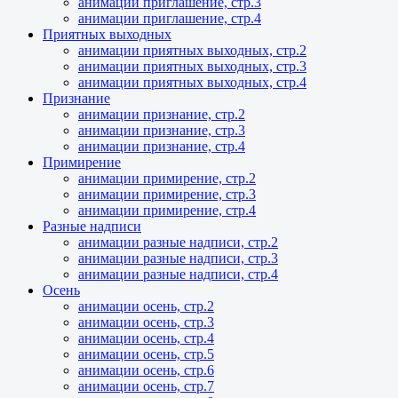
анимации приглашение, стр.3
анимации приглашение, стр.4
Приятных выходных
анимации приятных выходных, стр.2
анимации приятных выходных, стр.3
анимации приятных выходных, стр.4
Признание
анимации признание, стр.2
анимации признание, стр.3
анимации признание, стр.4
Примирение
анимации примирение, стр.2
анимации примирение, стр.3
анимации примирение, стр.4
Разные надписи
анимации разные надписи, стр.2
анимации разные надписи, стр.3
анимации разные надписи, стр.4
Осень
анимации осень, стр.2
анимации осень, стр.3
анимации осень, стр.4
анимации осень, стр.5
анимации осень, стр.6
анимации осень, стр.7