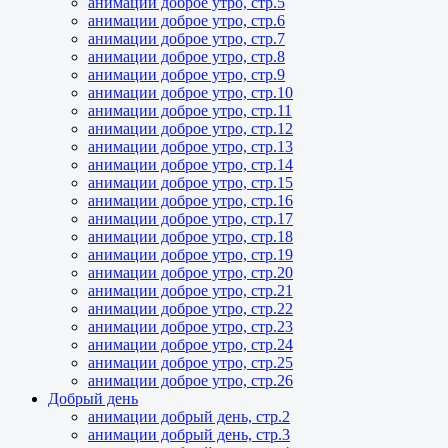
анимации доброе утро, стр.5
анимации доброе утро, стр.6
анимации доброе утро, стр.7
анимации доброе утро, стр.8
анимации доброе утро, стр.9
анимации доброе утро, стр.10
анимации доброе утро, стр.11
анимации доброе утро, стр.12
анимации доброе утро, стр.13
анимации доброе утро, стр.14
анимации доброе утро, стр.15
анимации доброе утро, стр.16
анимации доброе утро, стр.17
анимации доброе утро, стр.18
анимации доброе утро, стр.19
анимации доброе утро, стр.20
анимации доброе утро, стр.21
анимации доброе утро, стр.22
анимации доброе утро, стр.23
анимации доброе утро, стр.24
анимации доброе утро, стр.25
анимации доброе утро, стр.26
Добрый день
анимации добрый день, стр.2
анимации добрый день, стр.3