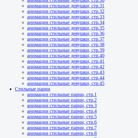
анимации стильные девушки, стр.30
анимации стильные девушки, стр.31
анимации стильные девушки, стр.32
анимации стильные девушки, стр.33
анимации стильные девушки, стр.34
анимации стильные девушки, стр.35
анимации стильные девушки, стр.36
анимации стильные девушки, стр.37
анимации стильные девушки, стр.38
анимации стильные девушки, стр.39
анимации стильные девушки, стр.40
анимации стильные девушки, стр.41
анимации стильные девушки, стр.42
анимации стильные девушки, стр.43
анимации стильные девушки, стр.44
анимации стильные девушки, стр.45
Стильные парни
анимации стильные парни, стр.1
анимации стильные парни, стр.2
анимации стильные парни, стр.3
анимации стильные парни, стр.4
анимации стильные парни, стр.5
анимации стильные парни, стр.6
анимации стильные парни, стр.7
анимации стильные парни, стр.8