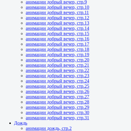
анимации добрый вечер, стр.9
анимации добрый вечер, стр.10
анимации добрый вечер, стр.11
анимации добрый вечер, стр.12
анимации добрый вечер, стр.13
анимации добрый вечер, стр.14
анимации добрый вечер, стр.15
анимации добрый вечер, стр.16
анимации добрый вечер, стр.17
анимации добрый вечер, стр.18
анимации добрый вечер, стр.19
анимации добрый вечер, стр.20
анимации добрый вечер, стр.21
анимации добрый вечер, стр.22
анимации добрый вечер, стр.23
анимации добрый вечер, стр.24
анимации добрый вечер, стр.25
анимации добрый вечер, стр.26
анимации добрый вечер, стр.27
анимации добрый вечер, стр.28
анимации добрый вечер, стр.29
анимации добрый вечер, стр.30
анимации добрый вечер, стр.31
Дождь
анимации дождь, стр.2