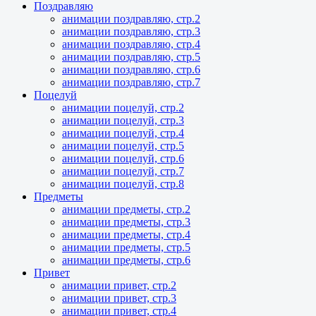
Поздравляю
анимации поздравляю, стр.2
анимации поздравляю, стр.3
анимации поздравляю, стр.4
анимации поздравляю, стр.5
анимации поздравляю, стр.6
анимации поздравляю, стр.7
Поцелуй
анимации поцелуй, стр.2
анимации поцелуй, стр.3
анимации поцелуй, стр.4
анимации поцелуй, стр.5
анимации поцелуй, стр.6
анимации поцелуй, стр.7
анимации поцелуй, стр.8
Предметы
анимации предметы, стр.2
анимации предметы, стр.3
анимации предметы, стр.4
анимации предметы, стр.5
анимации предметы, стр.6
Привет
анимации привет, стр.2
анимации привет, стр.3
анимации привет, стр.4