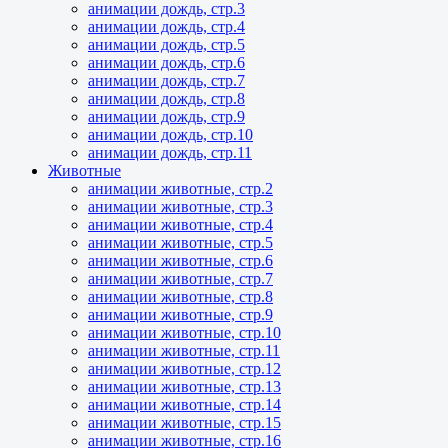
анимации дождь, стр.3
анимации дождь, стр.4
анимации дождь, стр.5
анимации дождь, стр.6
анимации дождь, стр.7
анимации дождь, стр.8
анимации дождь, стр.9
анимации дождь, стр.10
анимации дождь, стр.11
Животные
анимации животные, стр.2
анимации животные, стр.3
анимации животные, стр.4
анимации животные, стр.5
анимации животные, стр.6
анимации животные, стр.7
анимации животные, стр.8
анимации животные, стр.9
анимации животные, стр.10
анимации животные, стр.11
анимации животные, стр.12
анимации животные, стр.13
анимации животные, стр.14
анимации животные, стр.15
анимации животные, стр.16