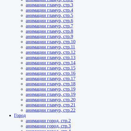
анимации гламур, стр.3
анимации гламур, стр.4
анимации гламур, стр.5
анимации гламур, стр.6
анимации гламур, стр.7
анимации гламур, стр.8
анимации гламур, стр.9
анимации гламур, стр.10
анимации гламур, стр.11
анимации гламур, стр.12
анимации гламур, стр.13
анимации гламур, стр.14
анимации гламур, стр.15
анимации гламур, стр.16
анимации гламур, стр.17
анимации гламур, стр.18
анимации гламур, стр.19
анимации гламур, стр.19
анимации гламур, стр.20
анимации гламур, стр.21
анимации гламур, стр.22
Город
анимации город, стр.2
анимации город, стр.3