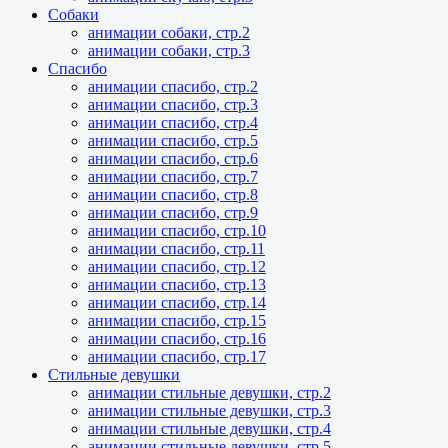
Собаки
анимации собаки, стр.2
анимации собаки, стр.3
Спасибо
анимации спасибо, стр.2
анимации спасибо, стр.3
анимации спасибо, стр.4
анимации спасибо, стр.5
анимации спасибо, стр.6
анимации спасибо, стр.7
анимации спасибо, стр.8
анимации спасибо, стр.9
анимации спасибо, стр.10
анимации спасибо, стр.11
анимации спасибо, стр.12
анимации спасибо, стр.13
анимации спасибо, стр.14
анимации спасибо, стр.15
анимации спасибо, стр.16
анимации спасибо, стр.17
Стильные девушки
анимации стильные девушки, стр.2
анимации стильные девушки, стр.3
анимации стильные девушки, стр.4
анимации стильные девушки, стр.5