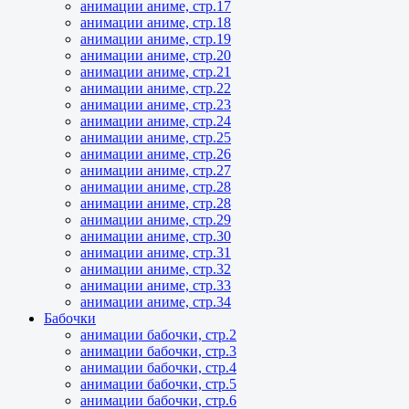
анимации аниме, стр.17
анимации аниме, стр.18
анимации аниме, стр.19
анимации аниме, стр.20
анимации аниме, стр.21
анимации аниме, стр.22
анимации аниме, стр.23
анимации аниме, стр.24
анимации аниме, стр.25
анимации аниме, стр.26
анимации аниме, стр.27
анимации аниме, стр.28
анимации аниме, стр.28
анимации аниме, стр.29
анимации аниме, стр.30
анимации аниме, стр.31
анимации аниме, стр.32
анимации аниме, стр.33
анимации аниме, стр.34
Бабочки
анимации бабочки, стр.2
анимации бабочки, стр.3
анимации бабочки, стр.4
анимации бабочки, стр.5
анимации бабочки, стр.6