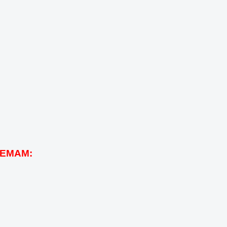
ТЕМАМ: