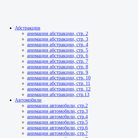
Абстракции
анимации абстракции, стр. 2
анимации абстракции, стр. 3
анимации абстракции, стр. 4
анимации абстракции, стр. 5
анимации абстракции, стр. 6
анимации абстракции, стр. 7
анимации абстракции, стр. 8
анимации абстракции, стр. 9
анимации абстракции, стр. 10
анимации абстракции, стр. 11
анимации абстракции, стр. 12
анимации абстракции, стр.13
Автомобили
анимации автомобили, стр.2
анимации автомобили, стр.3
анимации автомобили, стр.4
анимации автомобили, стр.5
анимации автомобили, стр.6
анимации автомобили, стр.7