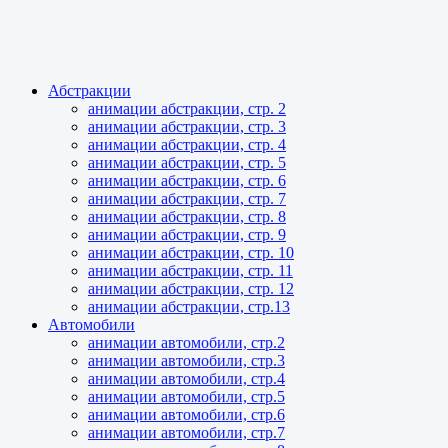
Абстракции
анимации абстракции, стр. 2
анимации абстракции, стр. 3
анимации абстракции, стр. 4
анимации абстракции, стр. 5
анимации абстракции, стр. 6
анимации абстракции, стр. 7
анимации абстракции, стр. 8
анимации абстракции, стр. 9
анимации абстракции, стр. 10
анимации абстракции, стр. 11
анимации абстракции, стр. 12
анимации абстракции, стр.13
Автомобили
анимации автомобили, стр.2
анимации автомобили, стр.3
анимации автомобили, стр.4
анимации автомобили, стр.5
анимации автомобили, стр.6
анимации автомобили, стр.7