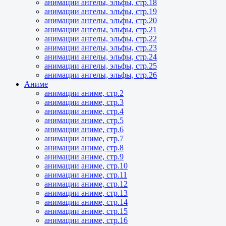
анимации ангелы, эльфы, стр.18
анимации ангелы, эльфы, стр.19
анимации ангелы, эльфы, стр.20
анимации ангелы, эльфы, стр.21
анимации ангелы, эльфы, стр.22
анимации ангелы, эльфы, стр.23
анимации ангелы, эльфы, стр.24
анимации ангелы, эльфы, стр.25
анимации ангелы, эльфы, стр.26
Аниме
анимации аниме, стр.2
анимации аниме, стр.3
анимации аниме, стр.4
анимации аниме, стр.5
анимации аниме, стр.6
анимации аниме, стр.7
анимации аниме, стр.8
анимации аниме, стр.9
анимации аниме, стр.10
анимации аниме, стр.11
анимации аниме, стр.12
анимации аниме, стр.13
анимации аниме, стр.14
анимации аниме, стр.15
анимации аниме, стр.16