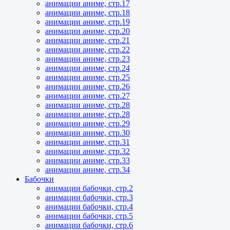
анимации аниме, стр.17
анимации аниме, стр.18
анимации аниме, стр.19
анимации аниме, стр.20
анимации аниме, стр.21
анимации аниме, стр.22
анимации аниме, стр.23
анимации аниме, стр.24
анимации аниме, стр.25
анимации аниме, стр.26
анимации аниме, стр.27
анимации аниме, стр.28
анимации аниме, стр.28
анимации аниме, стр.29
анимации аниме, стр.30
анимации аниме, стр.31
анимации аниме, стр.32
анимации аниме, стр.33
анимации аниме, стр.34
Бабочки
анимации бабочки, стр.2
анимации бабочки, стр.3
анимации бабочки, стр.4
анимации бабочки, стр.5
анимации бабочки, стр.6