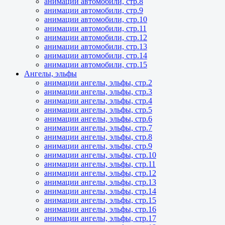
анимации автомобили, стр.8
анимации автомобили, стр.9
анимации автомобили, стр.10
анимации автомобили, стр.11
анимации автомобили, стр.12
анимации автомобили, стр.13
анимации автомобили, стр.14
анимации автомобили, стр.15
Ангелы, эльфы
анимации ангелы, эльфы, стр.2
анимации ангелы, эльфы, стр.3
анимации ангелы, эльфы, стр.4
анимации ангелы, эльфы, стр.5
анимации ангелы, эльфы, стр.6
анимации ангелы, эльфы, стр.7
анимации ангелы, эльфы, стр.8
анимации ангелы, эльфы, стр.9
анимации ангелы, эльфы, стр.10
анимации ангелы, эльфы, стр.11
анимации ангелы, эльфы, стр.12
анимации ангелы, эльфы, стр.13
анимации ангелы, эльфы, стр.14
анимации ангелы, эльфы, стр.15
анимации ангелы, эльфы, стр.16
анимации ангелы, эльфы, стр.17