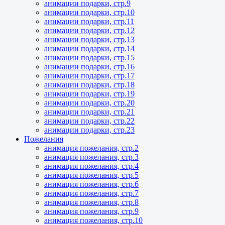
анимации подарки, стр.9
анимации подарки, стр.10
анимации подарки, стр.11
анимации подарки, стр.12
анимации подарки, стр.13
анимации подарки, стр.14
анимации подарки, стр.15
анимации подарки, стр.16
анимации подарки, стр.17
анимации подарки, стр.18
анимации подарки, стр.19
анимации подарки, стр.20
анимации подарки, стр.21
анимации подарки, стр.22
анимации подарки, стр.23
Пожелания
анимация пожелания, стр.2
анимация пожелания, стр.3
анимация пожелания, стр.4
анимация пожелания, стр.5
анимация пожелания, стр.6
анимация пожелания, стр.7
анимация пожелания, стр.8
анимация пожелания, стр.9
анимация пожелания, стр.10