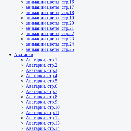
анимации цветы, стр.16
анимации цветы, стр.17
анимации цветы, стр.18
анимации цветы, стр.19
анимации цветы, стр.20
анимации цветы, стр.21
анимации цветы, стр.22
анимации цветы, стр.23
анимации цветы, стр.24
анимации цветы, стр.25
Аватарки
Аватарки, стр.1
Аватарки, стр.2
Аватарки, стр.3
Аватарки, стр.4
Аватарки, стр.5
Аватарки, стр.6
Аватарки, стр.7
Аватарки, стр.8
Аватарки, стр.9
Аватарки, стр.10
Аватарки, стр.11
Аватарки, стр.12
Аватарки, стр.13
Аватарки, стр.14