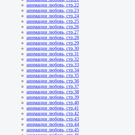
анимации любовь, стр.22
анимации любовь, стр.23
анимации любовь, стр.24
анимации любовь, стр.25
анимации любовь, стр.26
анимации любовь, стр.27
анимации любовь, стр.28
анимации любовь, стр.29
анимации любовь, стр.30
анимации любовь, стр.31
анимации любовь, стр.32
анимации любовь, стр.33
анимации любовь, стр.34
анимации любовь, стр.35
анимации любовь, стр.36
анимации любовь, стр.37
анимации любовь, стр.38
анимации любовь, стр.39
анимации любовь, стр.40
анимации любовь, стр.41
анимации любовь, стр.42
анимации любовь, стр.43
анимации любовь, стр.44
анимации любовь, стр.45