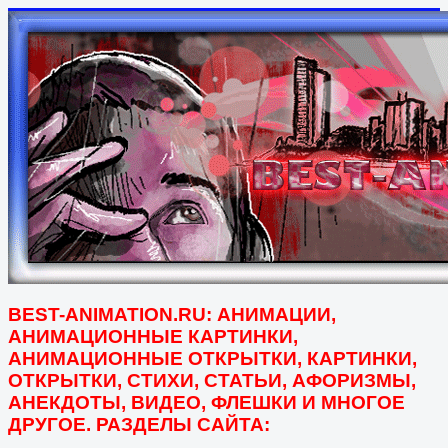
BEST-ANIMATION.RU: АНИМАЦИИ,
АНИМАЦИОННЫЕ КАРТИНКИ,
АНИМАЦИОННЫЕ ОТКРЫТКИ, КАРТИНКИ,
ОТКРЫТКИ, СТИХИ, СТАТЬИ, АФОРИЗМЫ,
АНЕКДОТЫ, ВИДЕО, ФЛЕШКИ И МНОГОЕ
ДРУГОЕ. РАЗДЕЛЫ САЙТА: