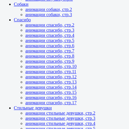
Собаки
анимации собаки, стр.2
анимации собаки, стр.3
Спасибо
анимации спасибо, стр.2
анимации спасибо, стр.3
анимации спасибо, стр.4
анимации спасибо, стр.5
анимации спасибо, стр.6
анимации спасибо, стр.7
анимации спасибо, стр.8
анимации спасибо, стр.9
анимации спасибо, стр.10
анимации спасибо, стр.11
анимации спасибо, стр.12
анимации спасибо, стр.13
анимации спасибо, стр.14
анимации спасибо, стр.15
анимации спасибо, стр.16
анимации спасибо, стр.17
Стильные девушки
анимации стильные девушки, стр.2
анимации стильные девушки, стр.3
анимации стильные девушки, стр.4
анимации стильные девушки, стр.5