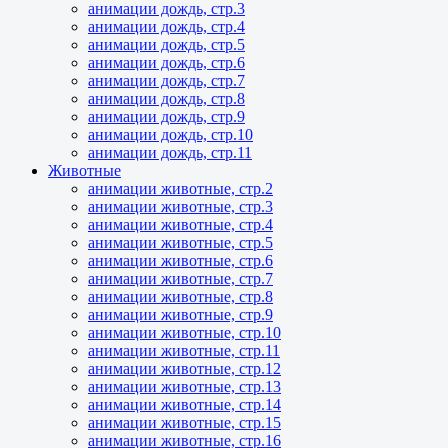
анимации дождь, стр.3
анимации дождь, стр.4
анимации дождь, стр.5
анимации дождь, стр.6
анимации дождь, стр.7
анимации дождь, стр.8
анимации дождь, стр.9
анимации дождь, стр.10
анимации дождь, стр.11
Животные
анимации животные, стр.2
анимации животные, стр.3
анимации животные, стр.4
анимации животные, стр.5
анимации животные, стр.6
анимации животные, стр.7
анимации животные, стр.8
анимации животные, стр.9
анимации животные, стр.10
анимации животные, стр.11
анимации животные, стр.12
анимации животные, стр.13
анимации животные, стр.14
анимации животные, стр.15
анимации животные, стр.16