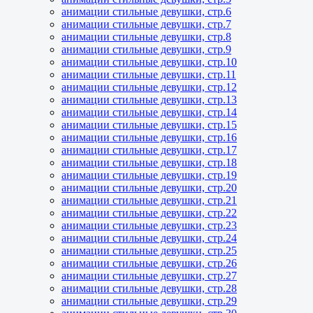
анимации стильные девушки, стр.6
анимации стильные девушки, стр.7
анимации стильные девушки, стр.8
анимации стильные девушки, стр.9
анимации стильные девушки, стр.10
анимации стильные девушки, стр.11
анимации стильные девушки, стр.12
анимации стильные девушки, стр.13
анимации стильные девушки, стр.14
анимации стильные девушки, стр.15
анимации стильные девушки, стр.16
анимации стильные девушки, стр.17
анимации стильные девушки, стр.18
анимации стильные девушки, стр.19
анимации стильные девушки, стр.20
анимации стильные девушки, стр.21
анимации стильные девушки, стр.22
анимации стильные девушки, стр.23
анимации стильные девушки, стр.24
анимации стильные девушки, стр.25
анимации стильные девушки, стр.26
анимации стильные девушки, стр.27
анимации стильные девушки, стр.28
анимации стильные девушки, стр.29