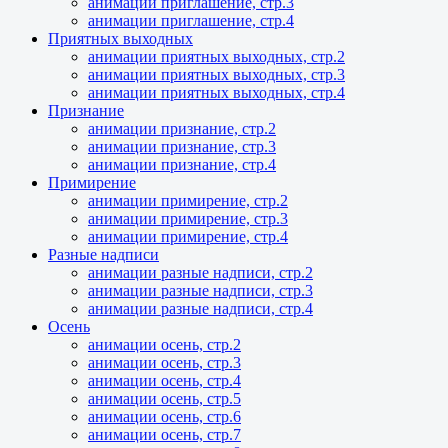
анимации приглашение, стр.3
анимации приглашение, стр.4
Приятных выходных
анимации приятных выходных, стр.2
анимации приятных выходных, стр.3
анимации приятных выходных, стр.4
Признание
анимации признание, стр.2
анимации признание, стр.3
анимации признание, стр.4
Примирение
анимации примирение, стр.2
анимации примирение, стр.3
анимации примирение, стр.4
Разные надписи
анимации разные надписи, стр.2
анимации разные надписи, стр.3
анимации разные надписи, стр.4
Осень
анимации осень, стр.2
анимации осень, стр.3
анимации осень, стр.4
анимации осень, стр.5
анимации осень, стр.6
анимации осень, стр.7