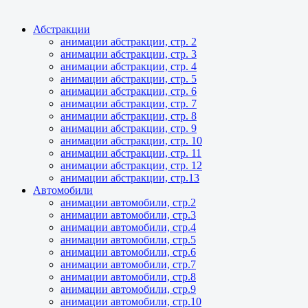
Абстракции
анимации абстракции, стр. 2
анимации абстракции, стр. 3
анимации абстракции, стр. 4
анимации абстракции, стр. 5
анимации абстракции, стр. 6
анимации абстракции, стр. 7
анимации абстракции, стр. 8
анимации абстракции, стр. 9
анимации абстракции, стр. 10
анимации абстракции, стр. 11
анимации абстракции, стр. 12
анимации абстракции, стр.13
Автомобили
анимации автомобили, стр.2
анимации автомобили, стр.3
анимации автомобили, стр.4
анимации автомобили, стр.5
анимации автомобили, стр.6
анимации автомобили, стр.7
анимации автомобили, стр.8
анимации автомобили, стр.9
анимации автомобили, стр.10