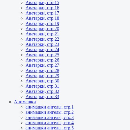
Аватарки, стр.15
Аватарки, стр.16
Аватарки, стр.17
Аватарки, стр.18
Аватарки, стр.19
Аватарки, стр.20
Аватарки, стр.21
Аватарки, стр.22
Аватарки, стр.23
Аватарки, стр.24
Аватарки, стр.25
Аватарки, стр.26
Аватарки, стр.27
Аватарки, стр.28
Аватарки, стр.29
Аватарки, стр.30
Аватарки, стр.31
Аватарки, стр.32
Аватарки, стр.33
Анимашки
анимашки ангелы, стр.1
анимашки ангелы, стр.2
анимашки ангелы, стр.3
анимашки ангелы, стр.4
анимашки ангелы, стр.5