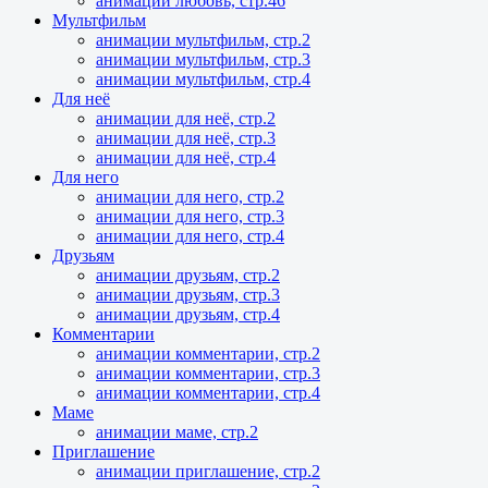
анимации любовь, стр.46
Мультфильм
анимации мультфильм, стр.2
анимации мультфильм, стр.3
анимации мультфильм, стр.4
Для неё
анимации для неё, стр.2
анимации для неё, стр.3
анимации для неё, стр.4
Для него
анимации для него, стр.2
анимации для него, стр.3
анимации для него, стр.4
Друзьям
анимации друзьям, стр.2
анимации друзьям, стр.3
анимации друзьям, стр.4
Комментарии
анимации комментарии, стр.2
анимации комментарии, стр.3
анимации комментарии, стр.4
Маме
анимации маме, стр.2
Приглашение
анимации приглашение, стр.2