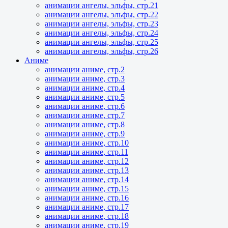
анимации ангелы, эльфы, стр.21
анимации ангелы, эльфы, стр.22
анимации ангелы, эльфы, стр.23
анимации ангелы, эльфы, стр.24
анимации ангелы, эльфы, стр.25
анимации ангелы, эльфы, стр.26
Аниме
анимации аниме, стр.2
анимации аниме, стр.3
анимации аниме, стр.4
анимации аниме, стр.5
анимации аниме, стр.6
анимации аниме, стр.7
анимации аниме, стр.8
анимации аниме, стр.9
анимации аниме, стр.10
анимации аниме, стр.11
анимации аниме, стр.12
анимации аниме, стр.13
анимации аниме, стр.14
анимации аниме, стр.15
анимации аниме, стр.16
анимации аниме, стр.17
анимации аниме, стр.18
анимации аниме, стр.19