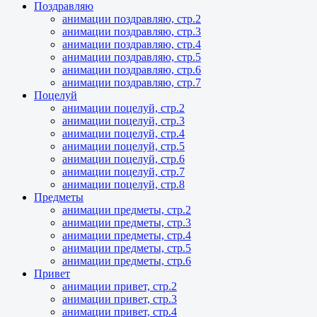
Поздравляю
анимации поздравляю, стр.2
анимации поздравляю, стр.3
анимации поздравляю, стр.4
анимации поздравляю, стр.5
анимации поздравляю, стр.6
анимации поздравляю, стр.7
Поцелуй
анимации поцелуй, стр.2
анимации поцелуй, стр.3
анимации поцелуй, стр.4
анимации поцелуй, стр.5
анимации поцелуй, стр.6
анимации поцелуй, стр.7
анимации поцелуй, стр.8
Предметы
анимации предметы, стр.2
анимации предметы, стр.3
анимации предметы, стр.4
анимации предметы, стр.5
анимации предметы, стр.6
Привет
анимации привет, стр.2
анимации привет, стр.3
анимации привет, стр.4