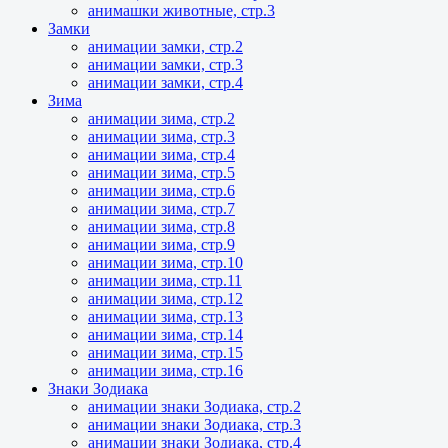
анимашки животные, стр.3
Замки
анимации замки, стр.2
анимации замки, стр.3
анимации замки, стр.4
Зима
анимации зима, стр.2
анимации зима, стр.3
анимации зима, стр.4
анимации зима, стр.5
анимации зима, стр.6
анимации зима, стр.7
анимации зима, стр.8
анимации зима, стр.9
анимации зима, стр.10
анимации зима, стр.11
анимации зима, стр.12
анимации зима, стр.13
анимации зима, стр.14
анимации зима, стр.15
анимации зима, стр.16
Знаки Зодиака
анимации знаки Зодиака, стр.2
анимации знаки Зодиака, стр.3
анимации знаки Зодиака, стр.4