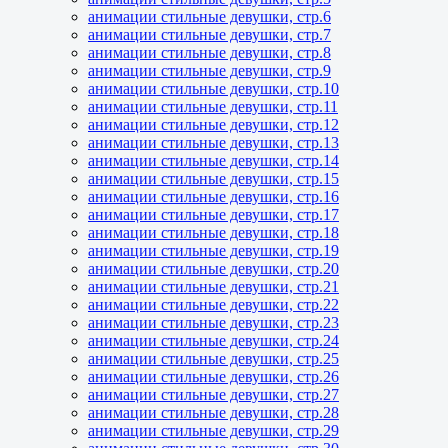
анимации стильные девушки, стр.6
анимации стильные девушки, стр.7
анимации стильные девушки, стр.8
анимации стильные девушки, стр.9
анимации стильные девушки, стр.10
анимации стильные девушки, стр.11
анимации стильные девушки, стр.12
анимации стильные девушки, стр.13
анимации стильные девушки, стр.14
анимации стильные девушки, стр.15
анимации стильные девушки, стр.16
анимации стильные девушки, стр.17
анимации стильные девушки, стр.18
анимации стильные девушки, стр.19
анимации стильные девушки, стр.20
анимации стильные девушки, стр.21
анимации стильные девушки, стр.22
анимации стильные девушки, стр.23
анимации стильные девушки, стр.24
анимации стильные девушки, стр.25
анимации стильные девушки, стр.26
анимации стильные девушки, стр.27
анимации стильные девушки, стр.28
анимации стильные девушки, стр.29