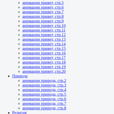
анимации привет, стр.5
анимации привет, стр.6
анимации привет, стр.7
анимации привет, стр.8
анимации привет, стр.9
анимации привет, стр.10
анимации привет, стр.11
анимации привет, стр.12
анимации привет, стр.13
анимации привет, стр.14
анимации привет, стр.15
анимации привет, стр.16
анимации привет, стр.17
анимации привет, стр.18
анимации привет, стр.19
анимации привет, стр.20
Природа
анимации природа, стр.2
анимации природа, стр.3
анимации природа, стр.4
анимации природа, стр.5
анимации природа, стр.6
анимации природа, стр.7
анимации природа, стр.8
Религия