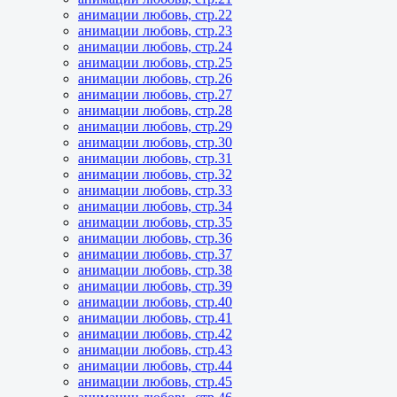
анимации любовь, стр.22
анимации любовь, стр.23
анимации любовь, стр.24
анимации любовь, стр.25
анимации любовь, стр.26
анимации любовь, стр.27
анимации любовь, стр.28
анимации любовь, стр.29
анимации любовь, стр.30
анимации любовь, стр.31
анимации любовь, стр.32
анимации любовь, стр.33
анимации любовь, стр.34
анимации любовь, стр.35
анимации любовь, стр.36
анимации любовь, стр.37
анимации любовь, стр.38
анимации любовь, стр.39
анимации любовь, стр.40
анимации любовь, стр.41
анимации любовь, стр.42
анимации любовь, стр.43
анимации любовь, стр.44
анимации любовь, стр.45