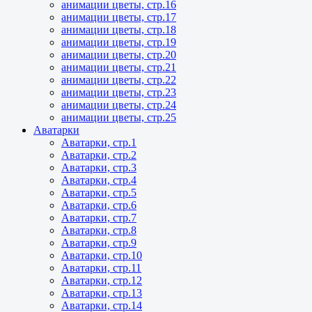
анимации цветы, стр.16
анимации цветы, стр.17
анимации цветы, стр.18
анимации цветы, стр.19
анимации цветы, стр.20
анимации цветы, стр.21
анимации цветы, стр.22
анимации цветы, стр.23
анимации цветы, стр.24
анимации цветы, стр.25
Аватарки
Аватарки, стр.1
Аватарки, стр.2
Аватарки, стр.3
Аватарки, стр.4
Аватарки, стр.5
Аватарки, стр.6
Аватарки, стр.7
Аватарки, стр.8
Аватарки, стр.9
Аватарки, стр.10
Аватарки, стр.11
Аватарки, стр.12
Аватарки, стр.13
Аватарки, стр.14