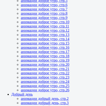
анимации доброе утро, стр.5
анимации доброе утро, стр.6
анимации доброе утро, стр.7
анимации доброе утро, стр.8
анимации доброе утро, стр.9
анимации доброе утро, стр.10
анимации доброе утро, стр.11
анимации доброе утро, стр.12
анимации доброе утро, стр.13
анимации доброе утро, стр.14
анимации доброе утро, стр.15
анимации доброе утро, стр.16
анимации доброе утро, стр.17
анимации доброе утро, стр.18
анимации доброе утро, стр.19
анимации доброе утро, стр.20
анимации доброе утро, стр.21
анимации доброе утро, стр.22
анимации доброе утро, стр.23
анимации доброе утро, стр.24
анимации доброе утро, стр.25
анимации доброе утро, стр.26
Добрый день
анимации добрый день, стр.2
анимации добрый день, стр.3