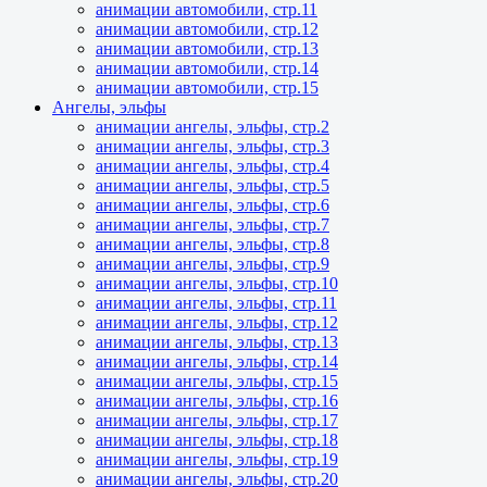
анимации автомобили, стр.11
анимации автомобили, стр.12
анимации автомобили, стр.13
анимации автомобили, стр.14
анимации автомобили, стр.15
Ангелы, эльфы
анимации ангелы, эльфы, стр.2
анимации ангелы, эльфы, стр.3
анимации ангелы, эльфы, стр.4
анимации ангелы, эльфы, стр.5
анимации ангелы, эльфы, стр.6
анимации ангелы, эльфы, стр.7
анимации ангелы, эльфы, стр.8
анимации ангелы, эльфы, стр.9
анимации ангелы, эльфы, стр.10
анимации ангелы, эльфы, стр.11
анимации ангелы, эльфы, стр.12
анимации ангелы, эльфы, стр.13
анимации ангелы, эльфы, стр.14
анимации ангелы, эльфы, стр.15
анимации ангелы, эльфы, стр.16
анимации ангелы, эльфы, стр.17
анимации ангелы, эльфы, стр.18
анимации ангелы, эльфы, стр.19
анимации ангелы, эльфы, стр.20