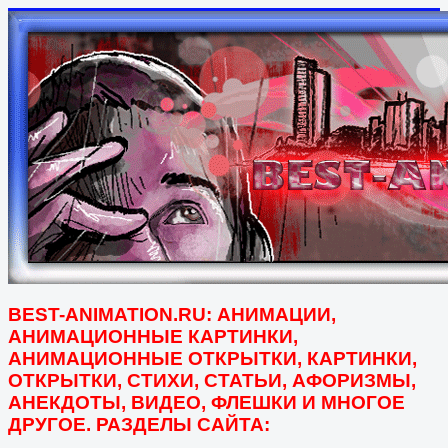
BEST-ANIMATION.RU: АНИМАЦИИ,
АНИМАЦИОННЫЕ КАРТИНКИ,
АНИМАЦИОННЫЕ ОТКРЫТКИ, КАРТИНКИ,
ОТКРЫТКИ, СТИХИ, СТАТЬИ, АФОРИЗМЫ,
АНЕКДОТЫ, ВИДЕО, ФЛЕШКИ И МНОГОЕ
ДРУГОЕ. РАЗДЕЛЫ САЙТА: