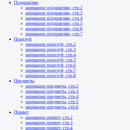
Поздравляю
анимации поздравляю, стр.2
анимации поздравляю, стр.3
анимации поздравляю, стр.4
анимации поздравляю, стр.5
анимации поздравляю, стр.6
анимации поздравляю, стр.7
Поцелуй
анимации поцелуй, стр.2
анимации поцелуй, стр.3
анимации поцелуй, стр.4
анимации поцелуй, стр.5
анимации поцелуй, стр.6
анимации поцелуй, стр.7
анимации поцелуй, стр.8
Предметы
анимации предметы, стр.2
анимации предметы, стр.3
анимации предметы, стр.4
анимации предметы, стр.5
анимации предметы, стр.6
Привет
анимации привет, стр.2
анимации привет, стр.3
анимации привет, стр.4