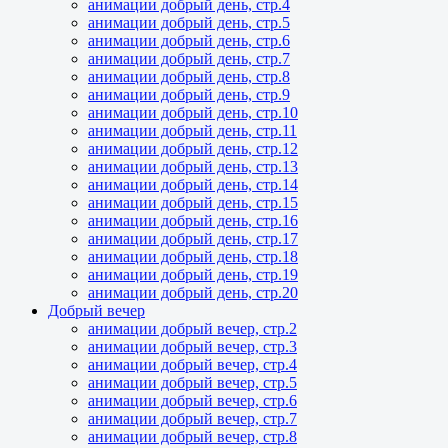
анимации добрый день, стр.4
анимации добрый день, стр.5
анимации добрый день, стр.6
анимации добрый день, стр.7
анимации добрый день, стр.8
анимации добрый день, стр.9
анимации добрый день, стр.10
анимации добрый день, стр.11
анимации добрый день, стр.12
анимации добрый день, стр.13
анимации добрый день, стр.14
анимации добрый день, стр.15
анимации добрый день, стр.16
анимации добрый день, стр.17
анимации добрый день, стр.18
анимации добрый день, стр.19
анимации добрый день, стр.20
Добрый вечер
анимации добрый вечер, стр.2
анимации добрый вечер, стр.3
анимации добрый вечер, стр.4
анимации добрый вечер, стр.5
анимации добрый вечер, стр.6
анимации добрый вечер, стр.7
анимации добрый вечер, стр.8