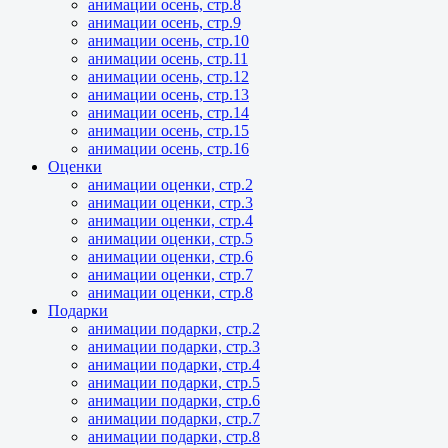
анимации осень, стр.8
анимации осень, стр.9
анимации осень, стр.10
анимации осень, стр.11
анимации осень, стр.12
анимации осень, стр.13
анимации осень, стр.14
анимации осень, стр.15
анимации осень, стр.16
Оценки
анимации оценки, стр.2
анимации оценки, стр.3
анимации оценки, стр.4
анимации оценки, стр.5
анимации оценки, стр.6
анимации оценки, стр.7
анимации оценки, стр.8
Подарки
анимации подарки, стр.2
анимации подарки, стр.3
анимации подарки, стр.4
анимации подарки, стр.5
анимации подарки, стр.6
анимации подарки, стр.7
анимации подарки, стр.8