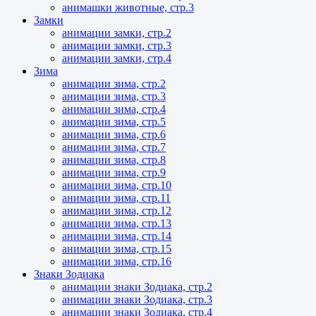
анимашки животные, стр.3
Замки
анимации замки, стр.2
анимации замки, стр.3
анимации замки, стр.4
Зима
анимации зима, стр.2
анимации зима, стр.3
анимации зима, стр.4
анимации зима, стр.5
анимации зима, стр.6
анимации зима, стр.7
анимации зима, стр.8
анимации зима, стр.9
анимации зима, стр.10
анимации зима, стр.11
анимации зима, стр.12
анимации зима, стр.13
анимации зима, стр.14
анимации зима, стр.15
анимации зима, стр.16
Знаки Зодиака
анимации знаки Зодиака, стр.2
анимации знаки Зодиака, стр.3
анимации знаки Зодиака, стр.4