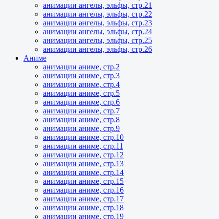
анимации ангелы, эльфы, стр.21
анимации ангелы, эльфы, стр.22
анимации ангелы, эльфы, стр.23
анимации ангелы, эльфы, стр.24
анимации ангелы, эльфы, стр.25
анимации ангелы, эльфы, стр.26
Аниме
анимации аниме, стр.2
анимации аниме, стр.3
анимации аниме, стр.4
анимации аниме, стр.5
анимации аниме, стр.6
анимации аниме, стр.7
анимации аниме, стр.8
анимации аниме, стр.9
анимации аниме, стр.10
анимации аниме, стр.11
анимации аниме, стр.12
анимации аниме, стр.13
анимации аниме, стр.14
анимации аниме, стр.15
анимации аниме, стр.16
анимации аниме, стр.17
анимации аниме, стр.18
анимации аниме, стр.19