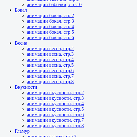
анимации бабочки, стр.10
Бокал
анимации бокал, стр.2
анимации бокал, стр.3
анимации бокал, стр.4
анимации бокал, стр.5
анимации бокал, стр.6
Весна
анимации весна, стр.2
анимации весна, стр.3
анимации весна, стр.4
анимации весна, стр.5
анимации весна, стр.6
анимации весна, стр.7
анимации весна, стр.8
Вкусности
анимации вкусности, стр.2
анимации вкусности, стр.3
анимации вкусности, стр.4
анимации вкусности, стр.5
анимации вкусности, стр.6
анимации вкусности, стр.7
анимации вкусности, стр.8
Гламур
анимации гламур, стр.2