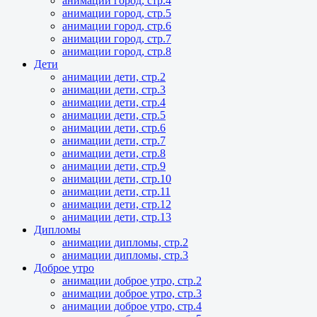
анимации город, стр.4
анимации город, стр.5
анимации город, стр.6
анимации город, стр.7
анимации город, стр.8
Дети
анимации дети, стр.2
анимации дети, стр.3
анимации дети, стр.4
анимации дети, стр.5
анимации дети, стр.6
анимации дети, стр.7
анимации дети, стр.8
анимации дети, стр.9
анимации дети, стр.10
анимации дети, стр.11
анимации дети, стр.12
анимации дети, стр.13
Дипломы
анимации дипломы, стр.2
анимации дипломы, стр.3
Доброе утро
анимации доброе утро, стр.2
анимации доброе утро, стр.3
анимации доброе утро, стр.4