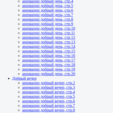
анимации добрый день, стр.4
анимации добрый день, стр.5
анимации добрый день, стр.6
анимации добрый день, стр.7
анимации добрый день, стр.8
анимации добрый день, стр.9
анимации добрый день, стр.10
анимации добрый день, стр.11
анимации добрый день, стр.12
анимации добрый день, стр.13
анимации добрый день, стр.14
анимации добрый день, стр.15
анимации добрый день, стр.16
анимации добрый день, стр.17
анимации добрый день, стр.18
анимации добрый день, стр.19
анимации добрый день, стр.20
Добрый вечер
анимации добрый вечер, стр.2
анимации добрый вечер, стр.3
анимации добрый вечер, стр.4
анимации добрый вечер, стр.5
анимации добрый вечер, стр.6
анимации добрый вечер, стр.7
анимации добрый вечер, стр.8