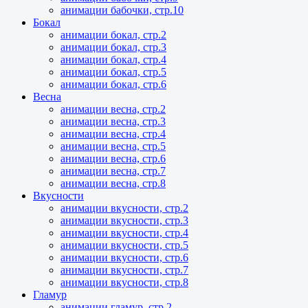
анимации бабочки, стр.10
Бокал
анимации бокал, стр.2
анимации бокал, стр.3
анимации бокал, стр.4
анимации бокал, стр.5
анимации бокал, стр.6
Весна
анимации весна, стр.2
анимации весна, стр.3
анимации весна, стр.4
анимации весна, стр.5
анимации весна, стр.6
анимации весна, стр.7
анимации весна, стр.8
Вкусности
анимации вкусности, стр.2
анимации вкусности, стр.3
анимации вкусности, стр.4
анимации вкусности, стр.5
анимации вкусности, стр.6
анимации вкусности, стр.7
анимации вкусности, стр.8
Гламур
анимации гламур, стр.2