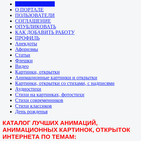
Главная - Новости
О ПОРТАЛЕ
ПОЛЬЗОВАТЕЛИ
СОГЛАШЕНИЕ
ОПУБЛИКОВАТЬ
КАК ДОБАВИТЬ РАБОТУ
ПРОФИЛЬ
Анекдоты
Афоризмы
Статьи
Флешки
Видео
Картинки, открытки
Анимационные картинки и открытки
Картинки, открытки со стихами, с надписями
Аудиостихи
Стихи на картинках, фотостихи
Стихи современников
Стихи классиков
День рожденья
КАТАЛОГ ЛУЧШИХ АНИМАЦИЙ,
АНИМАЦИОННЫХ КАРТИНОК, ОТКРЫТОК
ИНТЕРНЕТА ПО ТЕМАМ: