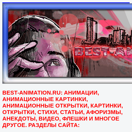
BEST-ANIMATION.RU: АНИМАЦИИ,
АНИМАЦИОННЫЕ КАРТИНКИ,
АНИМАЦИОННЫЕ ОТКРЫТКИ, КАРТИНКИ,
ОТКРЫТКИ, СТИХИ, СТАТЬИ, АФОРИЗМЫ,
АНЕКДОТЫ, ВИДЕО, ФЛЕШКИ И МНОГОЕ
ДРУГОЕ. РАЗДЕЛЫ САЙТА: