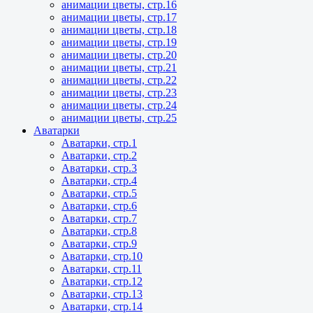
анимации цветы, стр.16
анимации цветы, стр.17
анимации цветы, стр.18
анимации цветы, стр.19
анимации цветы, стр.20
анимации цветы, стр.21
анимации цветы, стр.22
анимации цветы, стр.23
анимации цветы, стр.24
анимации цветы, стр.25
Аватарки
Аватарки, стр.1
Аватарки, стр.2
Аватарки, стр.3
Аватарки, стр.4
Аватарки, стр.5
Аватарки, стр.6
Аватарки, стр.7
Аватарки, стр.8
Аватарки, стр.9
Аватарки, стр.10
Аватарки, стр.11
Аватарки, стр.12
Аватарки, стр.13
Аватарки, стр.14