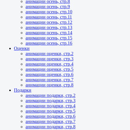
анимации осень, стр.8
анимации осень, стр.9
анимации осень, стр.10
анимации осень, стр.11
анимации осень, стр.12
анимации осень, стр.13
анимации осень, стр.14
анимации осень, стр.15
анимации осень, стр.16
Оценки
анимации оценки, стр.2
анимации оценки, стр.3
анимации оценки, стр.4
анимации оценки, стр.5
анимации оценки, стр.6
анимации оценки, стр.7
анимации оценки, стр.8
Подарки
анимации подарки, стр.2
анимации подарки, стр.3
анимации подарки, стр.4
анимации подарки, стр.5
анимации подарки, стр.6
анимации подарки, стр.7
анимации подарки, стр.8