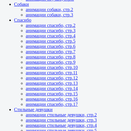
Собаки
анимации собаки, стр.2
анимации собаки, стр.3
Спасибо
анимации спасибо, стр.2
анимации спасибо, стр.3
анимации спасибо, стр.4
анимации спасибо, стр.5
анимации спасибо, стр.6
анимации спасибо, стр.7
анимации спасибо, стр.8
анимации спасибо, стр.9
анимации спасибо, стр.10
анимации спасибо, стр.11
анимации спасибо, стр.12
анимации спасибо, стр.13
анимации спасибо, стр.14
анимации спасибо, стр.15
анимации спасибо, стр.16
анимации спасибо, стр.17
Стильные девушки
анимации стильные девушки, стр.2
анимации стильные девушки, стр.3
анимации стильные девушки, стр.4
анимации стильные девушки, стр.5