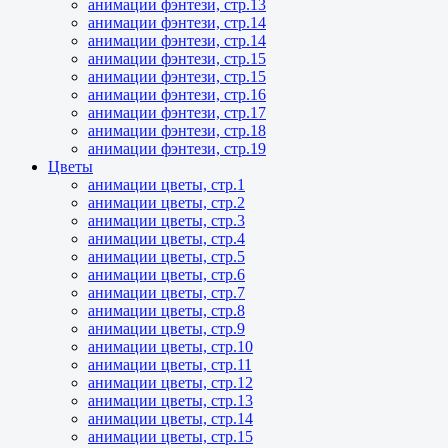
анимации фэнтези, стр.13
анимации фэнтези, стр.14
анимации фэнтези, стр.14
анимации фэнтези, стр.15
анимации фэнтези, стр.15
анимации фэнтези, стр.16
анимации фэнтези, стр.17
анимации фэнтези, стр.18
анимации фэнтези, стр.19
Цветы
анимации цветы, стр.1
анимации цветы, стр.2
анимации цветы, стр.3
анимации цветы, стр.4
анимации цветы, стр.5
анимации цветы, стр.6
анимации цветы, стр.7
анимации цветы, стр.8
анимации цветы, стр.9
анимации цветы, стр.10
анимации цветы, стр.11
анимации цветы, стр.12
анимации цветы, стр.13
анимации цветы, стр.14
анимации цветы, стр.15