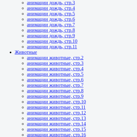
анимации дождь, стр.3
анимации дождь, стр.4
анимации дождь, стр.5
анимации дождь, стр.6
анимации дождь, стр.7
анимации дождь, стр.8
анимации дождь, стр.9
анимации дождь, стр.10
анимации дождь, стр.11
Животные
анимации животные, стр.2
анимации животные, стр.3
анимации животные, стр.4
анимации животные, стр.5
анимации животные, стр.6
анимации животные, стр.7
анимации животные, стр.8
анимации животные, стр.9
анимации животные, стр.10
анимации животные, стр.11
анимации животные, стр.12
анимации животные, стр.13
анимации животные, стр.14
анимации животные, стр.15
анимации животные, стр.16