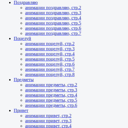
Поздравляю
анимации поздравляю, стр.2
анимации поздравляю, стр.3
анимации поздравляю, стр.4
анимации поздравляю, стр.5
анимации поздравляю, стр.6
анимации поздравляю, стр.7
Поцелуй
анимации поцелуй, стр.2
анимации поцелуй, стр.3
анимации поцелуй, стр.4
анимации поцелуй, стр.5
анимации поцелуй, стр.6
анимации поцелуй, стр.7
анимации поцелуй, стр.8
Предметы
анимации предметы, стр.2
анимации предметы, стр.3
анимации предметы, стр.4
анимации предметы, стр.5
анимации предметы, стр.6
Привет
анимации привет, стр.2
анимации привет, стр.3
анимации привет, стр.4