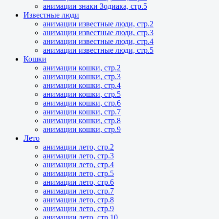
анимации знаки Зодиака, стр.5
Известные люди
анимации известные люди, стр.2
анимации известные люди, стр.3
анимации известные люди, стр.4
анимации известные люди, стр.5
Кошки
анимации кошки, стр.2
анимации кошки, стр.3
анимации кошки, стр.4
анимации кошки, стр.5
анимации кошки, стр.6
анимации кошки, стр.7
анимации кошки, стр.8
анимации кошки, стр.9
Лето
анимации лето, стр.2
анимации лето, стр.3
анимации лето, стр.4
анимации лето, стр.5
анимации лето, стр.6
анимации лето, стр.7
анимации лето, стр.8
анимации лето, стр.9
анимации лето, стр.10