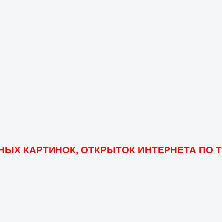
ЫХ КАРТИНОК, ОТКРЫТОК ИНТЕРНЕТА ПО 