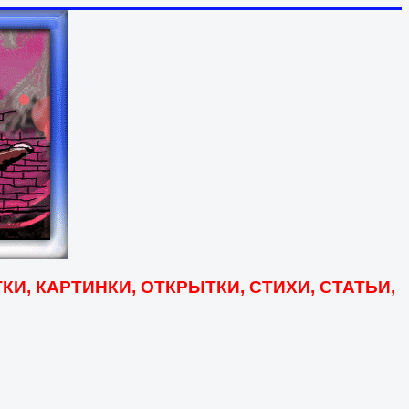
, КАРТИНКИ, ОТКРЫТКИ, СТИХИ, СТАТЬИ,