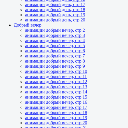
анимации добрый день, стр.17
анимации добрый день, стр.18
анимации добрый день, стр.19
анимации добрый день, стр.20
Добрый вечер
анимации добрый вечер, стр.2
анимации добрый вечер, стр.3
анимации добрый вечер, стр.4
анимации добрый вечер, стр.5
анимации добрый вечер, стр.6
анимации добрый вечер, стр.7
анимации добрый вечер, стр.8
анимации добрый вечер, стр.9
анимации добрый вечер, стр.10
анимации добрый вечер, стр.11
анимации добрый вечер, стр.12
анимации добрый вечер, стр.13
анимации добрый вечер, стр.14
анимации добрый вечер, стр.15
анимации добрый вечер, стр.16
анимации добрый вечер, стр.17
анимации добрый вечер, стр.18
анимации добрый вечер, стр.19
анимации добрый вечер, стр.20
анимации добрый вечер, стр.21