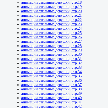
анимации стильные девушки, стр.18
анимации стильные девушки, стр.19
анимации стильные девушки, стр.20
анимации стильные девушки, стр.21
анимации стильные девушки, стр.22
анимации стильные девушки, стр.23
анимации стильные девушки, стр.24
анимации стильные девушки, стр.25
анимации стильные девушки, стр.26
анимации стильные девушки, стр.27
анимации стильные девушки, стр.28
анимации стильные девушки, стр.29
анимации стильные девушки, стр.30
анимации стильные девушки, стр.31
анимации стильные девушки, стр.32
анимации стильные девушки, стр.33
анимации стильные девушки, стр.34
анимации стильные девушки, стр.35
анимации стильные девушки, стр.36
анимации стильные девушки, стр.37
анимации стильные девушки, стр.38
анимации стильные девушки, стр.39
анимации стильные девушки, стр.40
анимации стильные девушки, стр.41
анимации стильные девушки, стр.42