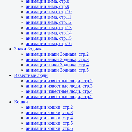
анимации зима, стр.8
анимации зима, стр.9
анимации зима, стр.10
анимации зима, стр.11
анимации зима, стр.12
анимации зима, стр.13
анимации зима, стр.14
анимации зима, стр.15
анимации зима, стр.16
Знаки Зодиака
анимации знаки Зодиака, стр.2
анимации знаки Зодиака, стр.3
анимации знаки Зодиака, стр.4
анимации знаки Зодиака, стр.5
Известные люди
анимации известные люди, стр.2
анимации известные люди, стр.3
анимации известные люди, стр.4
анимации известные люди, стр.5
Кошки
анимации кошки, стр.2
анимации кошки, стр.3
анимации кошки, стр.4
анимации кошки, стр.5
анимации кошки, стр.6