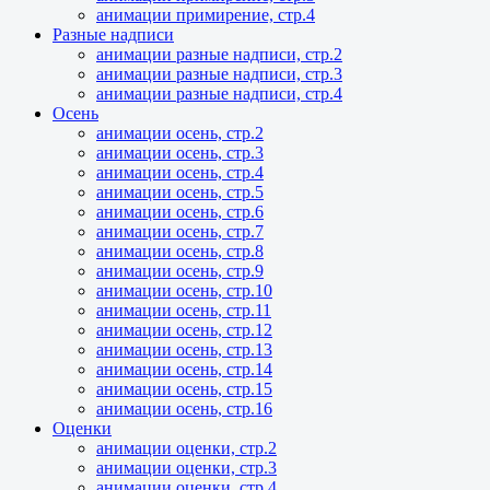
анимации примирение, стр.4
Разные надписи
анимации разные надписи, стр.2
анимации разные надписи, стр.3
анимации разные надписи, стр.4
Осень
анимации осень, стр.2
анимации осень, стр.3
анимации осень, стр.4
анимации осень, стр.5
анимации осень, стр.6
анимации осень, стр.7
анимации осень, стр.8
анимации осень, стр.9
анимации осень, стр.10
анимации осень, стр.11
анимации осень, стр.12
анимации осень, стр.13
анимации осень, стр.14
анимации осень, стр.15
анимации осень, стр.16
Оценки
анимации оценки, стр.2
анимации оценки, стр.3
анимации оценки, стр.4