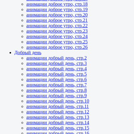
анимации доброе утро, стр.18
анимации доброе утро, стр.19
анимации доброе утро, стр.20
анимации доброе утро, стр.21
анимации доброе утро, стр.22
анимации доброе утро, стр.23
анимации доброе утро, стр.24
анимации доброе утро, стр.25
анимации доброе утро, стр.26
Добрый день
анимации добрый день, стр.2
анимации добрый день, стр.3
анимации добрый день, стр.4
анимации добрый день, стр.5
анимации добрый день, стр.6
анимации добрый день, стр.7
анимации добрый день, стр.8
анимации добрый день, стр.9
анимации добрый день, стр.10
анимации добрый день, стр.11
анимации добрый день, стр.12
анимации добрый день, стр.13
анимации добрый день, стр.14
анимации добрый день, стр.15
анимации добрый день, стр.16