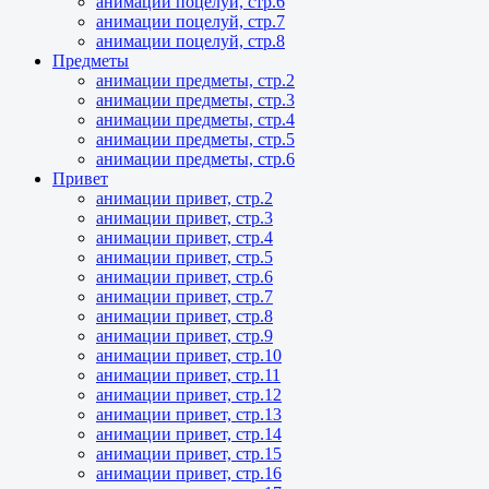
анимации поцелуй, стр.6
анимации поцелуй, стр.7
анимации поцелуй, стр.8
Предметы
анимации предметы, стр.2
анимации предметы, стр.3
анимации предметы, стр.4
анимации предметы, стр.5
анимации предметы, стр.6
Привет
анимации привет, стр.2
анимации привет, стр.3
анимации привет, стр.4
анимации привет, стр.5
анимации привет, стр.6
анимации привет, стр.7
анимации привет, стр.8
анимации привет, стр.9
анимации привет, стр.10
анимации привет, стр.11
анимации привет, стр.12
анимации привет, стр.13
анимации привет, стр.14
анимации привет, стр.15
анимации привет, стр.16