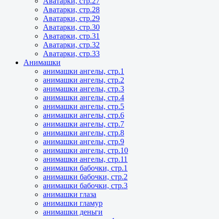
Аватарки, стр.27
Аватарки, стр.28
Аватарки, стр.29
Аватарки, стр.30
Аватарки, стр.31
Аватарки, стр.32
Аватарки, стр.33
Анимашки
анимашки ангелы, стр.1
анимашки ангелы, стр.2
анимашки ангелы, стр.3
анимашки ангелы, стр.4
анимашки ангелы, стр.5
анимашки ангелы, стр.6
анимашки ангелы, стр.7
анимашки ангелы, стр.8
анимашки ангелы, стр.9
анимашки ангелы, стр.10
анимашки ангелы, стр.11
анимашки бабочки, стр.1
анимашки бабочки, стр.2
анимашки бабочки, стр.3
анимашки глаза
анимашки гламур
анимашки деньги