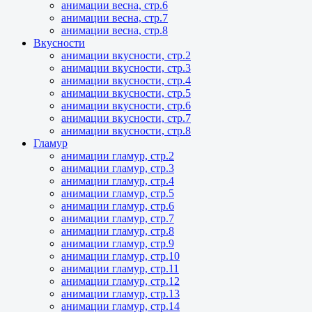
анимации весна, стр.6
анимации весна, стр.7
анимации весна, стр.8
Вкусности
анимации вкусности, стр.2
анимации вкусности, стр.3
анимации вкусности, стр.4
анимации вкусности, стр.5
анимации вкусности, стр.6
анимации вкусности, стр.7
анимации вкусности, стр.8
Гламур
анимации гламур, стр.2
анимации гламур, стр.3
анимации гламур, стр.4
анимации гламур, стр.5
анимации гламур, стр.6
анимации гламур, стр.7
анимации гламур, стр.8
анимации гламур, стр.9
анимации гламур, стр.10
анимации гламур, стр.11
анимации гламур, стр.12
анимации гламур, стр.13
анимации гламур, стр.14