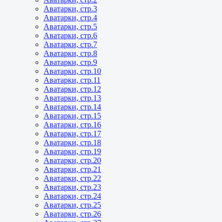
Аватарки, стр.3
Аватарки, стр.4
Аватарки, стр.5
Аватарки, стр.6
Аватарки, стр.7
Аватарки, стр.8
Аватарки, стр.9
Аватарки, стр.10
Аватарки, стр.11
Аватарки, стр.12
Аватарки, стр.13
Аватарки, стр.14
Аватарки, стр.15
Аватарки, стр.16
Аватарки, стр.17
Аватарки, стр.18
Аватарки, стр.19
Аватарки, стр.20
Аватарки, стр.21
Аватарки, стр.22
Аватарки, стр.23
Аватарки, стр.24
Аватарки, стр.25
Аватарки, стр.26