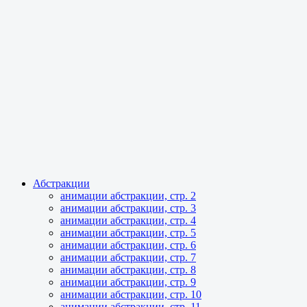
Абстракции
анимации абстракции, стр. 2
анимации абстракции, стр. 3
анимации абстракции, стр. 4
анимации абстракции, стр. 5
анимации абстракции, стр. 6
анимации абстракции, стр. 7
анимации абстракции, стр. 8
анимации абстракции, стр. 9
анимации абстракции, стр. 10
анимации абстракции, стр. 11