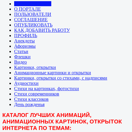
Главная - Новости
О ПОРТАЛЕ
ПОЛЬЗОВАТЕЛИ
СОГЛАШЕНИЕ
ОПУБЛИКОВАТЬ
КАК ДОБАВИТЬ РАБОТУ
ПРОФИЛЬ
Анекдоты
Афоризмы
Статьи
Флешки
Видео
Картинки, открытки
Анимационные картинки и открытки
Картинки, открытки со стихами, с надписями
Аудиостихи
Стихи на картинках, фотостихи
Стихи современников
Стихи классиков
День рожденья
КАТАЛОГ ЛУЧШИХ АНИМАЦИЙ,
АНИМАЦИОННЫХ КАРТИНОК, ОТКРЫТОК
ИНТЕРНЕТА ПО ТЕМАМ: