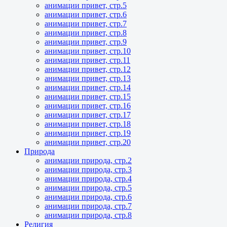
анимации привет, стр.5
анимации привет, стр.6
анимации привет, стр.7
анимации привет, стр.8
анимации привет, стр.9
анимации привет, стр.10
анимации привет, стр.11
анимации привет, стр.12
анимации привет, стр.13
анимации привет, стр.14
анимации привет, стр.15
анимации привет, стр.16
анимации привет, стр.17
анимации привет, стр.18
анимации привет, стр.19
анимации привет, стр.20
Природа
анимации природа, стр.2
анимации природа, стр.3
анимации природа, стр.4
анимации природа, стр.5
анимации природа, стр.6
анимации природа, стр.7
анимации природа, стр.8
Религия