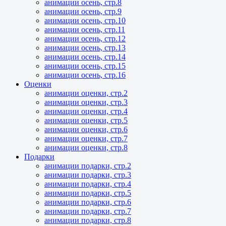
анимации осень, стр.8
анимации осень, стр.9
анимации осень, стр.10
анимации осень, стр.11
анимации осень, стр.12
анимации осень, стр.13
анимации осень, стр.14
анимации осень, стр.15
анимации осень, стр.16
Оценки
анимации оценки, стр.2
анимации оценки, стр.3
анимации оценки, стр.4
анимации оценки, стр.5
анимации оценки, стр.6
анимации оценки, стр.7
анимации оценки, стр.8
Подарки
анимации подарки, стр.2
анимации подарки, стр.3
анимации подарки, стр.4
анимации подарки, стр.5
анимации подарки, стр.6
анимации подарки, стр.7
анимации подарки, стр.8