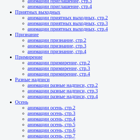
анимации приглашение, стр.3
анимации приглашение, стр.4
Приятных выходных
анимации приятных выходных, стр.2
анимации приятных выходных, стр.3
анимации приятных выходных, стр.4
Признание
анимации признание, стр.2
анимации признание, стр.3
анимации признание, стр.4
Примирение
анимации примирение, стр.2
анимации примирение, стр.3
анимации примирение, стр.4
Разные надписи
анимации разные надписи, стр.2
анимации разные надписи, стр.3
анимации разные надписи, стр.4
Осень
анимации осень, стр.2
анимации осень, стр.3
анимации осень, стр.4
анимации осень, стр.5
анимации осень, стр.6
анимации осень, стр.7