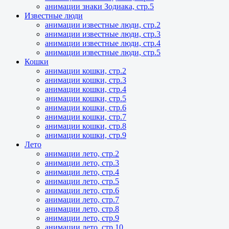
анимации знаки Зодиака, стр.5
Известные люди
анимации известные люди, стр.2
анимации известные люди, стр.3
анимации известные люди, стр.4
анимации известные люди, стр.5
Кошки
анимации кошки, стр.2
анимации кошки, стр.3
анимации кошки, стр.4
анимации кошки, стр.5
анимации кошки, стр.6
анимации кошки, стр.7
анимации кошки, стр.8
анимации кошки, стр.9
Лето
анимации лето, стр.2
анимации лето, стр.3
анимации лето, стр.4
анимации лето, стр.5
анимации лето, стр.6
анимации лето, стр.7
анимации лето, стр.8
анимации лето, стр.9
анимации лето, стр.10