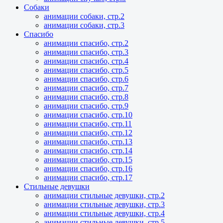
Собаки
анимации собаки, стр.2
анимации собаки, стр.3
Спасибо
анимации спасибо, стр.2
анимации спасибо, стр.3
анимации спасибо, стр.4
анимации спасибо, стр.5
анимации спасибо, стр.6
анимации спасибо, стр.7
анимации спасибо, стр.8
анимации спасибо, стр.9
анимации спасибо, стр.10
анимации спасибо, стр.11
анимации спасибо, стр.12
анимации спасибо, стр.13
анимации спасибо, стр.14
анимации спасибо, стр.15
анимации спасибо, стр.16
анимации спасибо, стр.17
Стильные девушки
анимации стильные девушки, стр.2
анимации стильные девушки, стр.3
анимации стильные девушки, стр.4
анимации стильные девушки, стр.5