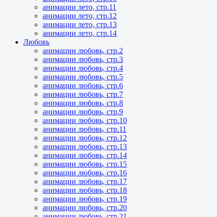
анимации лето, стр.11
анимации лето, стр.12
анимации лето, стр.13
анимации лето, стр.14
Любовь
анимации любовь, стр.2
анимации любовь, стр.3
анимации любовь, стр.4
анимации любовь, стр.5
анимации любовь, стр.6
анимации любовь, стр.7
анимации любовь, стр.8
анимации любовь, стр.9
анимации любовь, стр.10
анимации любовь, стр.11
анимации любовь, стр.12
анимации любовь, стр.13
анимации любовь, стр.14
анимации любовь, стр.15
анимации любовь, стр.16
анимации любовь, стр.17
анимации любовь, стр.18
анимации любовь, стр.19
анимации любовь, стр.20
анимации любовь, стр.21