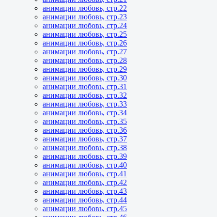
анимации любовь, стр.22
анимации любовь, стр.23
анимации любовь, стр.24
анимации любовь, стр.25
анимации любовь, стр.26
анимации любовь, стр.27
анимации любовь, стр.28
анимации любовь, стр.29
анимации любовь, стр.30
анимации любовь, стр.31
анимации любовь, стр.32
анимации любовь, стр.33
анимации любовь, стр.34
анимации любовь, стр.35
анимации любовь, стр.36
анимации любовь, стр.37
анимации любовь, стр.38
анимации любовь, стр.39
анимации любовь, стр.40
анимации любовь, стр.41
анимации любовь, стр.42
анимации любовь, стр.43
анимации любовь, стр.44
анимации любовь, стр.45