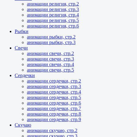
анимации религия, стр.2
анимации религия, стр.3
анимации религия, стр.4
анимации религия, стр.5
анимации религия, стр.6
Рыбки
анимации рыбки, стр.2
анимации рыбки, стр.3
Свечи
анимации свечи, стр.2
анимации свечи, стр.3
анимации свечи, стр.4
анимации свечи, стр.5
Сердечки
анимации сердечки, стр.2
анимации сердечки, стр.3
анимации сердечки, стр.4
анимации сердечки, стр.5
анимации сердечки, стр.6
анимации сердечки, стр.7
анимации сердечки, стр.8
анимации сердечки, стр.9
Скучаю
анимации скучаю, стр.2
анимации скучаю, стр.3