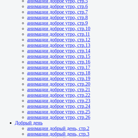
анимации доброе утро, стр.5
анимации доброе утро, стр.6
анимации доброе утро, стр.7
анимации доброе утро, стр.8
анимации доброе утро, стр.9
анимации доброе утро, стр.10
анимации доброе утро, стр.11
анимации доброе утро, стр.12
анимации доброе утро, стр.13
анимации доброе утро, стр.14
анимации доброе утро, стр.15
анимации доброе утро, стр.16
анимации доброе утро, стр.17
анимации доброе утро, стр.18
анимации доброе утро, стр.19
анимации доброе утро, стр.20
анимации доброе утро, стр.21
анимации доброе утро, стр.22
анимации доброе утро, стр.23
анимации доброе утро, стр.24
анимации доброе утро, стр.25
анимации доброе утро, стр.26
Добрый день
анимации добрый день, стр.2
анимации добрый день, стр.3