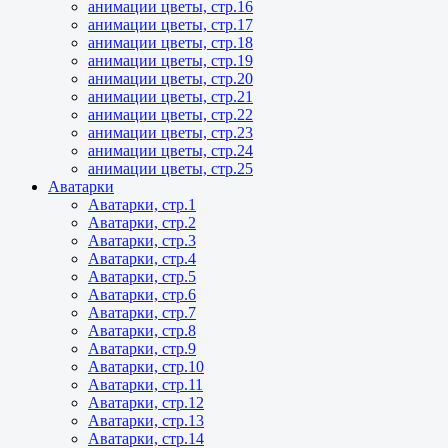
анимации цветы, стр.16
анимации цветы, стр.17
анимации цветы, стр.18
анимации цветы, стр.19
анимации цветы, стр.20
анимации цветы, стр.21
анимации цветы, стр.22
анимации цветы, стр.23
анимации цветы, стр.24
анимации цветы, стр.25
Аватарки
Аватарки, стр.1
Аватарки, стр.2
Аватарки, стр.3
Аватарки, стр.4
Аватарки, стр.5
Аватарки, стр.6
Аватарки, стр.7
Аватарки, стр.8
Аватарки, стр.9
Аватарки, стр.10
Аватарки, стр.11
Аватарки, стр.12
Аватарки, стр.13
Аватарки, стр.14