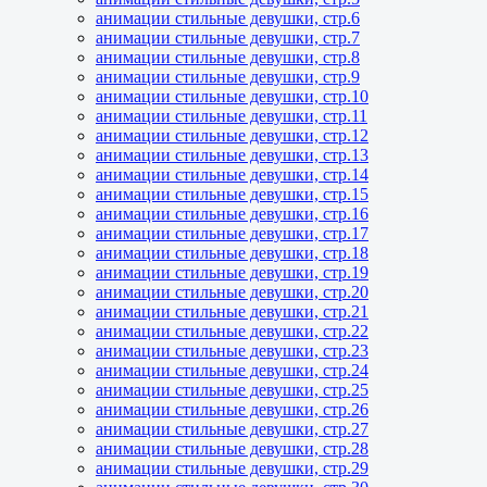
анимации стильные девушки, стр.6
анимации стильные девушки, стр.7
анимации стильные девушки, стр.8
анимации стильные девушки, стр.9
анимации стильные девушки, стр.10
анимации стильные девушки, стр.11
анимации стильные девушки, стр.12
анимации стильные девушки, стр.13
анимации стильные девушки, стр.14
анимации стильные девушки, стр.15
анимации стильные девушки, стр.16
анимации стильные девушки, стр.17
анимации стильные девушки, стр.18
анимации стильные девушки, стр.19
анимации стильные девушки, стр.20
анимации стильные девушки, стр.21
анимации стильные девушки, стр.22
анимации стильные девушки, стр.23
анимации стильные девушки, стр.24
анимации стильные девушки, стр.25
анимации стильные девушки, стр.26
анимации стильные девушки, стр.27
анимации стильные девушки, стр.28
анимации стильные девушки, стр.29