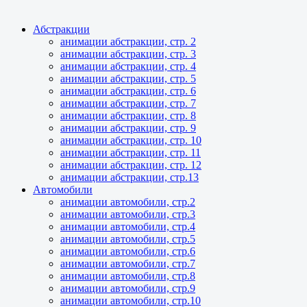
Абстракции
анимации абстракции, стр. 2
анимации абстракции, стр. 3
анимации абстракции, стр. 4
анимации абстракции, стр. 5
анимации абстракции, стр. 6
анимации абстракции, стр. 7
анимации абстракции, стр. 8
анимации абстракции, стр. 9
анимации абстракции, стр. 10
анимации абстракции, стр. 11
анимации абстракции, стр. 12
анимации абстракции, стр.13
Автомобили
анимации автомобили, стр.2
анимации автомобили, стр.3
анимации автомобили, стр.4
анимации автомобили, стр.5
анимации автомобили, стр.6
анимации автомобили, стр.7
анимации автомобили, стр.8
анимации автомобили, стр.9
анимации автомобили, стр.10