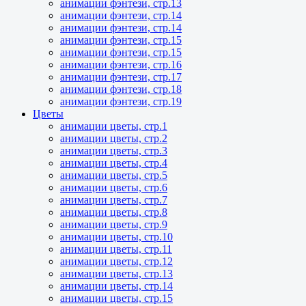
анимации фэнтези, стр.13
анимации фэнтези, стр.14
анимации фэнтези, стр.14
анимации фэнтези, стр.15
анимации фэнтези, стр.15
анимации фэнтези, стр.16
анимации фэнтези, стр.17
анимации фэнтези, стр.18
анимации фэнтези, стр.19
Цветы
анимации цветы, стр.1
анимации цветы, стр.2
анимации цветы, стр.3
анимации цветы, стр.4
анимации цветы, стр.5
анимации цветы, стр.6
анимации цветы, стр.7
анимации цветы, стр.8
анимации цветы, стр.9
анимации цветы, стр.10
анимации цветы, стр.11
анимации цветы, стр.12
анимации цветы, стр.13
анимации цветы, стр.14
анимации цветы, стр.15