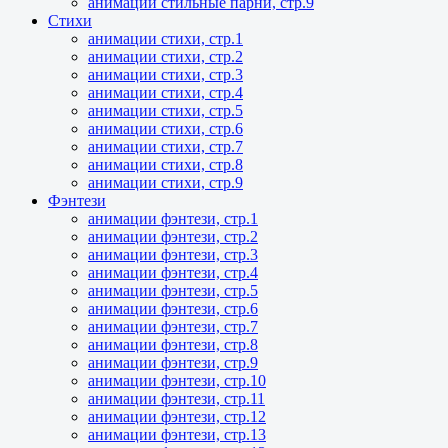
анимации стильные парни, стр.9
Стихи
анимации стихи, стр.1
анимации стихи, стр.2
анимации стихи, стр.3
анимации стихи, стр.4
анимации стихи, стр.5
анимации стихи, стр.6
анимации стихи, стр.7
анимации стихи, стр.8
анимации стихи, стр.9
Фэнтези
анимации фэнтези, стр.1
анимации фэнтези, стр.2
анимации фэнтези, стр.3
анимации фэнтези, стр.4
анимации фэнтези, стр.5
анимации фэнтези, стр.6
анимации фэнтези, стр.7
анимации фэнтези, стр.8
анимации фэнтези, стр.9
анимации фэнтези, стр.10
анимации фэнтези, стр.11
анимации фэнтези, стр.12
анимации фэнтези, стр.13