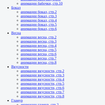
анимации бабочки, стр.10
Бокал
анимации бокал, стр.2
анимации бокал, стр.3
анимации бокал, стр.4
анимации бокал, стр.5
анимации бокал, стр.6
Весна
анимации весна, стр.2
анимации весна, стр.3
анимации весна, стр.4
анимации весна, стр.5
анимации весна, стр.6
анимации весна, стр.7
анимации весна, стр.8
Вкусности
анимации вкусности, стр.2
анимации вкусности, стр.3
анимации вкусности, стр.4
анимации вкусности, стр.5
анимации вкусности, стр.6
анимации вкусности, стр.7
анимации вкусности, стр.8
Гламур
анимации гламур, стр.2