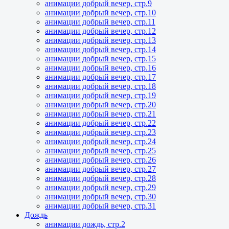
анимации добрый вечер, стр.9
анимации добрый вечер, стр.10
анимации добрый вечер, стр.11
анимации добрый вечер, стр.12
анимации добрый вечер, стр.13
анимации добрый вечер, стр.14
анимации добрый вечер, стр.15
анимации добрый вечер, стр.16
анимации добрый вечер, стр.17
анимации добрый вечер, стр.18
анимации добрый вечер, стр.19
анимации добрый вечер, стр.20
анимации добрый вечер, стр.21
анимации добрый вечер, стр.22
анимации добрый вечер, стр.23
анимации добрый вечер, стр.24
анимации добрый вечер, стр.25
анимации добрый вечер, стр.26
анимации добрый вечер, стр.27
анимации добрый вечер, стр.28
анимации добрый вечер, стр.29
анимации добрый вечер, стр.30
анимации добрый вечер, стр.31
Дождь
анимации дождь, стр.2