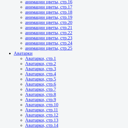
анимации цветы, стр.16
анимации цветы, стр.17
анимации цветы, стр.18
анимации цветы, стр.19
анимации цветы, стр.20
анимации цветы, стр.21
анимации цветы, стр.22
анимации цветы, стр.23
анимации цветы, стр.24
анимации цветы, стр.25
Аватарки
Аватарки, стр.1
Аватарки, стр.2
Аватарки, стр.3
Аватарки, стр.4
Аватарки, стр.5
Аватарки, стр.6
Аватарки, стр.7
Аватарки, стр.8
Аватарки, стр.9
Аватарки, стр.10
Аватарки, стр.11
Аватарки, стр.12
Аватарки, стр.13
Аватарки, стр.14