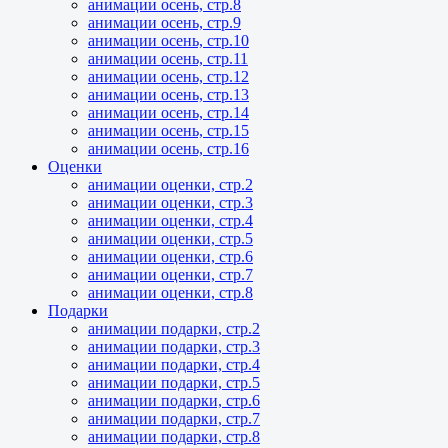
анимации осень, стр.8
анимации осень, стр.9
анимации осень, стр.10
анимации осень, стр.11
анимации осень, стр.12
анимации осень, стр.13
анимации осень, стр.14
анимации осень, стр.15
анимации осень, стр.16
Оценки
анимации оценки, стр.2
анимации оценки, стр.3
анимации оценки, стр.4
анимации оценки, стр.5
анимации оценки, стр.6
анимации оценки, стр.7
анимации оценки, стр.8
Подарки
анимации подарки, стр.2
анимации подарки, стр.3
анимации подарки, стр.4
анимации подарки, стр.5
анимации подарки, стр.6
анимации подарки, стр.7
анимации подарки, стр.8