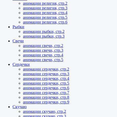
анимации религия, стр.2
анимации религия, стр.3
анимации религия, стр.4
анимации религия, стр.5
анимации религия, стр.6
Рыбки
анимации рыбки, стр.2
анимации рыбки, стр.3
Свечи
анимации свечи, стр.2
анимации свечи, стр.3
анимации свечи, стр.4
анимации свечи, стр.5
Сердечки
анимации сердечки, стр.2
анимации сердечки, стр.3
анимации сердечки, стр.4
анимации сердечки, стр.5
анимации сердечки, стр.6
анимации сердечки, стр.7
анимации сердечки, стр.8
анимации сердечки, стр.9
Скучаю
анимации скучаю, стр.2
анимации скучаю, стр.3