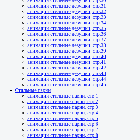
анимации стильные девушки, стр.30
анимации стильные девушки, стр.31
анимации стильные девушки, стр.32
анимации стильные девушки, стр.33
анимации стильные девушки, стр.34
анимации стильные девушки, стр.35
анимации стильные девушки, стр.36
анимации стильные девушки, стр.37
анимации стильные девушки, стр.38
анимации стильные девушки, стр.39
анимации стильные девушки, стр.40
анимации стильные девушки, стр.41
анимации стильные девушки, стр.42
анимации стильные девушки, стр.43
анимации стильные девушки, стр.44
анимации стильные девушки, стр.45
Стильные парни
анимации стильные парни, стр.1
анимации стильные парни, стр.2
анимации стильные парни, стр.3
анимации стильные парни, стр.4
анимации стильные парни, стр.5
анимации стильные парни, стр.6
анимации стильные парни, стр.7
анимации стильные парни, стр.8