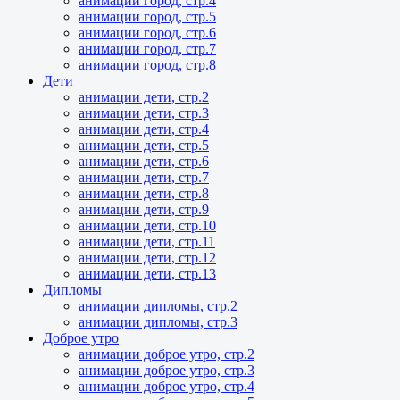
анимации город, стр.4
анимации город, стр.5
анимации город, стр.6
анимации город, стр.7
анимации город, стр.8
Дети
анимации дети, стр.2
анимации дети, стр.3
анимации дети, стр.4
анимации дети, стр.5
анимации дети, стр.6
анимации дети, стр.7
анимации дети, стр.8
анимации дети, стр.9
анимации дети, стр.10
анимации дети, стр.11
анимации дети, стр.12
анимации дети, стр.13
Дипломы
анимации дипломы, стр.2
анимации дипломы, стр.3
Доброе утро
анимации доброе утро, стр.2
анимации доброе утро, стр.3
анимации доброе утро, стр.4