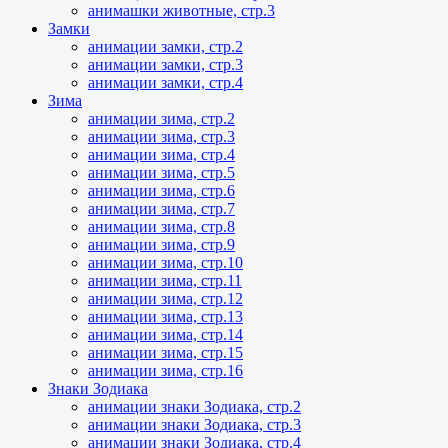
анимашки животные, стр.3
Замки
анимации замки, стр.2
анимации замки, стр.3
анимации замки, стр.4
Зима
анимации зима, стр.2
анимации зима, стр.3
анимации зима, стр.4
анимации зима, стр.5
анимации зима, стр.6
анимации зима, стр.7
анимации зима, стр.8
анимации зима, стр.9
анимации зима, стр.10
анимации зима, стр.11
анимации зима, стр.12
анимации зима, стр.13
анимации зима, стр.14
анимации зима, стр.15
анимации зима, стр.16
Знаки Зодиака
анимации знаки Зодиака, стр.2
анимации знаки Зодиака, стр.3
анимации знаки Зодиака, стр.4