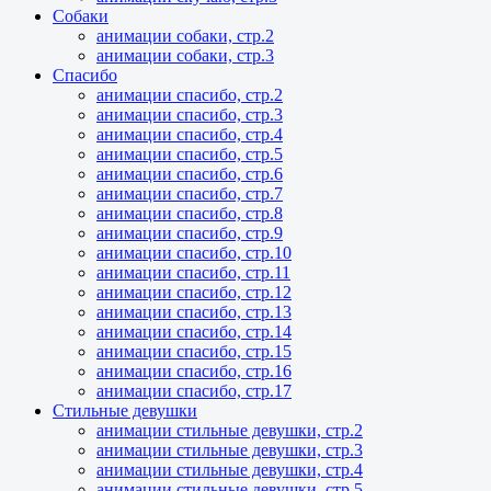
Собаки
анимации собаки, стр.2
анимации собаки, стр.3
Спасибо
анимации спасибо, стр.2
анимации спасибо, стр.3
анимации спасибо, стр.4
анимации спасибо, стр.5
анимации спасибо, стр.6
анимации спасибо, стр.7
анимации спасибо, стр.8
анимации спасибо, стр.9
анимации спасибо, стр.10
анимации спасибо, стр.11
анимации спасибо, стр.12
анимации спасибо, стр.13
анимации спасибо, стр.14
анимации спасибо, стр.15
анимации спасибо, стр.16
анимации спасибо, стр.17
Стильные девушки
анимации стильные девушки, стр.2
анимации стильные девушки, стр.3
анимации стильные девушки, стр.4
анимации стильные девушки, стр.5